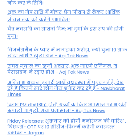
नोट कर लें तिथि!
शुक्र का मेष राशि में गोचर: प्रेम जीवन से लेकर आर्थिक
जीवन तक को करेंगे प्रभावित!
चैत्र नवरात्रि का सातवां दिन: मां दुर्गा के इस रूप की होगी
पूजा!
बिजनेसमैन के प्यार में मलाइका अरोड़ा, क्यों चुना 19 साल
छोटा साथी? खुला राज - Aaj Tak News
राघव जुयाल का खूनी अवतार, भूल जाएंगे एनिमल, 'द
पैराडाइज' ने उड़ाए होश - Aaj Tak News
अमिताभ बच्चन: हमारी आंखें वृद्दावस्था में पहुंच गई हैं, देख
रहे हैं कितने सारे लोग मेरा श्रृंगार कर रहे हैं - Navbharat
Times
'काश PM तानाशाह होते', बच्चों के किए अपमान पर भड़कीं
रुपाली गांगुली, मचा घमासान! - Aaj Tak News
Friday Releases: शुक्रवार को होगी मनोरंजन की बारिश ,
थिएटर्स- OTT पर 10 सीरीज-फिल्में करेंगी जबरदस्त
धमाका - Jagran