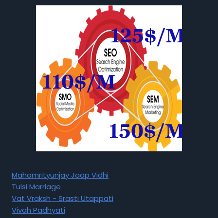
Mahamrityunjay Jaap Vidhi
Tulsi Marriage
Vat Vraksh - Srasti Utappati
Vivah Padhyati