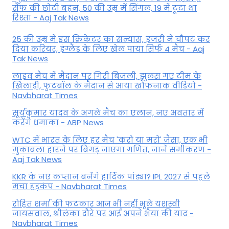
सैफ की छोटी बहन, 50 की उम्र में सिंगल, 19 में टूटा था
रिश्ता - Aaj Tak News
25 की उम्र में इस क्रिकेटर का संन्यास, इंजरी ने चौपट कर
दिया करियर, इंग्लैंड के लिए खेल पाया सिर्फ 4 मैच - Aaj
Tak News
लाइव मैच में मैदान पर गिरी बिजली, झुलस गए टीम के
खिलाड़ी, फुटबॉल के मैदान से आया खौफनाक वीडियो -
Navbharat Times
सूर्यकुमार यादव के अगले मैच का एलान, नए अवतार में
करेंगे धमाका - ABP News
WTC में भारत के लिए हर मैच 'करो या मरो' जैसा, एक भी
मुकाबला हारने पर बिगड़ जाएगा गण‍ित, जानें समीकरण -
Aaj Tak News
KKR के नए कप्तान बनेंगे हार्दिक पांड्या? IPL 2027 से पहले
मचा हड़कंप - Navbharat Times
रोहित शर्मा की फटकार आज भी नहीं भूले यशस्वी
जायसवाल, श्रीलंका दौरे पर आई अपने भैया की याद -
Navbharat Times