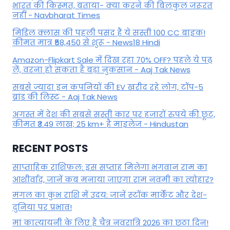
भारत की किस्मत, बताया- क्या करने की बिलकुल जरूरत
नहीं - Navbharat Times
मिडिल क्लास की पहली पसंद हैं ये सस्ती 100 CC बाइक!
कीमत मात्र ₹58,450 से शुरू - News18 Hindi
Amazon-Flipkart Sale में दिख रहा 70% OFF? पहले ये पढ़
लें, वरना हो सकता है बड़ा नुकसान - Aaj Tak News
सबसे ज्यादा इन कंपनियों की EV खरीद रहे लोग, टॉप-5
ब्रांड की लिस्ट - Aaj Tak News
अगस्त में देश की सबसे सस्ती कार पर हजारों रुपये की छूट,
कीमत ₹3.49 लाख; 25 km+ है माइलेज - Hindustan
RECENT POSTS
साप्ताहिक राशिफल: इस सप्ताह मिलेगा भगवान राम का
आशीर्वाद, जानें कब मनाया जाएगा राम नवमी का त्योहार?
मंगल का कुंभ राशि में उदय: जानें स्‍टॉक मार्केट और देश-
दुनिया पर प्रभाव!
मां कात्‍यायनी के लिए है चैत्र नवरात्रि 2026 का छठा दिन!