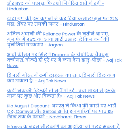
और BYD को पछाड़ा; फिर भी निगेटिव बातें हो रहीं -
Hindustan
टाटा ग्रुप की इस कंपनी ने कर दिया कमाल! मुनाफा 22%
बढ़ा, शेयर पर सबकी नजर - Hindustan
अनिल अंबानी की Reliance Power के नतीजे आ गए,
मुनाफे में 45% का आया भारी उछाल; लेकिन कर्ज की
चुनौतियां बरकरार - Jagran
आधी कीमत पर मिलेंगे Dreame के रोबोटिक वैक्यूम
क्लीनर्स, बोलते ही पूरे घर में लगा देगा झाड़ू-पोछा - Aaj Tak
News
बिजली मीटर में लगीं लाइट्स का राज़, बिजली बिल कम
कर सकता है! - Aaj Tak News
कहीं 'नकली' व्हिस्की तो नहीं पी रहे... क्या भारत में इसके
नाम पर कुछ और बिकता है? - Aaj Tak News
Kia August Discount: अगस्त में किआ की कारों पर भारी
छूट, Carnival और Seltos समेत इन गाड़ियों पर पाएं ₹1.5
लाख तक के फायदे - Navbharat Times
Infosys के नंदन नीलेकणि का आइडिया जो पलट सकता है