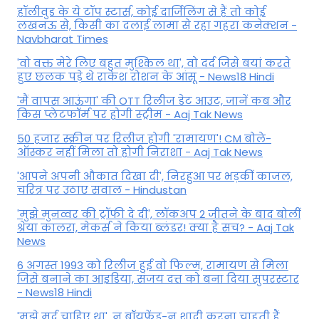
हॉलीवुड के ये टॉप स्टार्स, कोई दार्जिलिंग से हैं तो कोई
लखनऊ से, किसी का दलाई लामा से रहा गहरा कनेक्शन -
Navbharat Times
'वो वक्त मेरे लिए बहुत मुश्किल था', वो दर्द जिसे बयां करते
हुए छलक पड़े थे राकेश रोशन के आंसू - News18 Hindi
'मैं वापस आऊंगा' की OTT रिलीज डेट आउट, जानें कब और
किस प्लेटफॉर्म पर होगी स्ट्रीम - Aaj Tak News
50 हजार स्क्रीन पर रिलीज होगी 'रामायण'! CM बोले-
ऑस्कर नहीं मिला तो होगी निराशा - Aaj Tak News
'आपने अपनी औकात दिखा दी', निरहुआ पर भड़कीं काजल,
चरित्र पर उठाए सवाल - Hindustan
'मुझे मुनव्वर की ट्रॉफी दे दी', लॉकअप 2 जीतने के बाद बोलीं
श्रेया कालरा, मेकर्स ने किया ब्लंडर! क्या है सच? - Aaj Tak
News
6 अगस्त 1993 को रिलीज हुई वो फिल्म, रामायण से मिला
जिसे बनाने का आइडिया, संजय दत्त को बना दिया सुपरस्टार
- News18 Hindi
'मुझे मर्द चाहिए था', न बॉयफ्रेंड-न शादी करना चाहती हैं