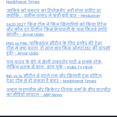
Navbharat Times
'आकिब को बुमराह का रिप्लेसमेंट नहीं होना चाहिए था
क्योंकि...', वसीम जाफर ने कही बड़ी बात - Hindustan
SA20 2027: किस टीम ने किन खिलाड़ियों को किया रिटेन
और कौन हुए रिलीज; किस फ्रेंचाइजी के पास कितने स्लॉट
खाली? - Amar Ujala
ENG vs PAK: पाकिस्तान सीरीज के लिए इंग्लैंड की टेस्ट
टीम में क्या बदला, दो साल बाद किस ऑलराउंडर की वापसी
हुई? - Amar Ujala
पप्पू यादव के बेटे ने खेली ताबड़तोड़ पारी, 8 छक्के ठोके,
लेकिन शतक से बाल- बाल चूके - India TV Hindi
IND vs SL सीरीज से पहले एक और खिलाड़ी हुआ चोटिल,
टेस्ट टीम से हो सकता है बाहर - Navbharat Times
अमृता फडणवीस और क्रिकेटर तिलक वर्मा के बीच बातचीत
का वीडियो वायरल - ABP News