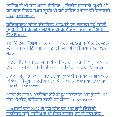
'सचिन से भी बड़ा असर, लेकिन...', व‍िनोद कांबली-पृथ्वी शॉ
का नाम लेकर वैभव सूर्यवंशी को रॉबिन उथप्पा की चेतावनी
- Aaj Tak News
कॉमनवेल्थ गोल्ड मे​डलिस्ट अरुंधति का छलका दर्द, बोली,
'मुझे रिसीव करने राजस्थान से कोई नेता–मंत्री नहीं आया' -
ETV Bharat
36 की उम्र में आग उगल रहा ये गेंदबाज, अब कपिल देव-डेल
स्टेन का रिकॉर्ड निशाने पर, टॉप-10 में एंट्री तय! - Aaj Tak
News
भारत और पाकिस्तान के बीच फिर होगा क्रिकेट मुकाबला,
एशिया कप में मैच की डेट नोट कीजिए - India TV Hindi
रविंद्र जडेजा ही लगा पाए शतक, कुलदीप यादव ने झटके 5
विकेट, मौजूदा भारतीय टेस्ट टीम का श्रीलंका के खिलाफ
रिकॉर्ड - Jansatta
भारत के साउथ अफ्रीका दौरे में हुआ बदलाव, अब इतने T20I
मैच भी होंगे; चैंपियंस ट्रॉफी पर नजर - Hindustan
ODI वर्ल्ड कप 2027 में इस टीम को अब नहीं मिलेगी
डायरेक्ट एंट्री, बारिश ने धो दिया सपना, रद्द हो गया मैच -