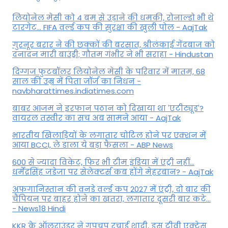
ल‍ियोनेल मेसी को 4 बम से उड़ाने की धमकी, रोनाल्डो भी थे
टारगेट... FIFA वर्ल्ड कप की सुरक्षा की खुली पोल - AajTak
गुरनूर बरार ने की छक्कों की बरसात, श्रीलंकाई गेंदबाज को
दनादन मारी बाउंड्री; गौतम गंभीर ने भी सराहा - Hindustan
दिग्गज फुटबॉलर लियोनेल मेसी के परिवार में मातम, 68
साल की उम्र में पिता जॉर्ज का निधन -
navbharattimes.indiatimes.com
बाबर आजम ने इरफान पठान को दिखाया था 'एटीट्यूड'?
वायरल तस्वीर का सच अब सामने आया - AajTak
भारतीय खिलाड़ियों के लगातार चोटिल होने पर एक्शन में
आया BCCI, ले डाला ये बड़ा फैसला - ABP News
600 से ज्यादा विकेट, फिर भी टीम इंडिया में एंट्री नहीं...
धर्मेंद्रसिंह जडेजा पर सेलेक्टर्स कब होंगे मेहरबान? - AajTak
अफगानिस्तान की वनडे वर्ल्ड कप 2027 में एंट्री, दो बार की
चैंपियन पर बाहर होने का खतरा, लगातार दूसरी बार कटे...
- News18 Hindi
KKR के ऑलराउंडर ने गुपचुप रचाई शादी, इस टीवी एक्ट्रेस