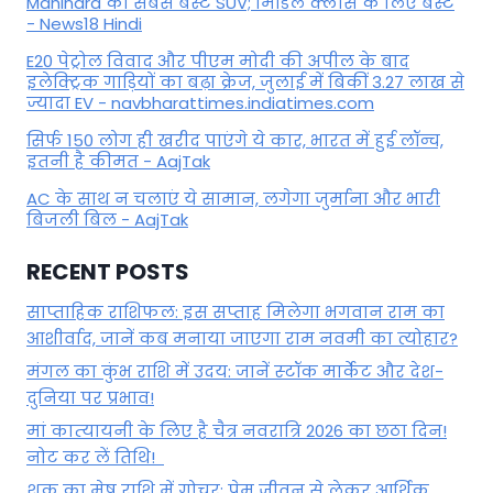
Mahindra की सबसे बेस्ट SUV; मिडिल क्लास के लिए बेस्ट
- News18 Hindi
E20 पेट्रोल विवाद और पीएम मोदी की अपील के बाद
इलेक्ट्रिक गाड़ियों का बढ़ा क्रेज, जुलाई में बिकीं 3.27 लाख से
ज्यादा EV - navbharattimes.indiatimes.com
सिर्फ 150 लोग ही खरीद पाएंगे ये कार, भारत में हुई लॉन्च,
इतनी है कीमत - AajTak
AC के साथ न चलाएं ये सामान, लगेगा जुर्माना और भारी
बिजली बिल - AajTak
RECENT POSTS
साप्ताहिक राशिफल: इस सप्ताह मिलेगा भगवान राम का
आशीर्वाद, जानें कब मनाया जाएगा राम नवमी का त्योहार?
मंगल का कुंभ राशि में उदय: जानें स्‍टॉक मार्केट और देश-
दुनिया पर प्रभाव!
मां कात्‍यायनी के लिए है चैत्र नवरात्रि 2026 का छठा दिन!
नोट कर लें तिथि!
शुक्र का मेष राशि में गोचर: प्रेम जीवन से लेकर आर्थिक