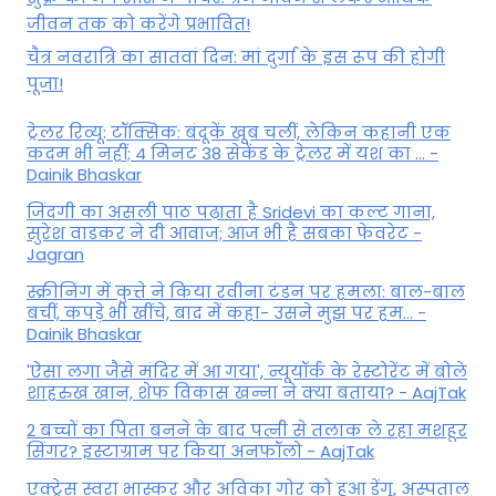
जीवन तक को करेंगे प्रभावित!
चैत्र नवरात्रि का सातवां दिन: मां दुर्गा के इस रूप की होगी
पूजा!
ट्रेलर रिव्यू: टॉक्सिक: बंदूकें खूब चलीं, लेकिन कहानी एक
कदम भी नहीं; 4 मिनट 38 सेकेंड के ट्रेलर में यश का ... -
Dainik Bhaskar
जिंदगी का असली पाठ पढ़ाता है Sridevi का कल्ट गाना,
सुरेश वाडकर ने दी आवाज; आज भी है सबका फेवरेट -
Jagran
स्क्रीनिंग में कुत्ते ने किया रवीना टंडन पर हमला: बाल-बाल
बचीं, कपड़े भी खींचे, बाद में कहा- उसने मुझ पर हम... -
Dainik Bhaskar
'ऐसा लगा जैसे मंदिर में आ गया', न्यूयॉर्क के रेस्टोरेंट में बोले
शाहरुख खान, शेफ विकास खन्ना ने क्या बताया? - AajTak
2 बच्चों का पिता बनने के बाद पत्नी से तलाक ले रहा मशहूर
सिंगर? इंस्टाग्राम पर किया अनफॉलो - AajTak
एक्ट्रेस स्वरा भास्कर और अविका गोर को हुआ डेंगू, अस्पताल