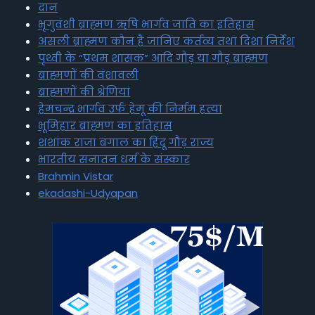
दान
भृगुवंशी ब्राह्मण ऋषि भार्गव जाति का इतिहास
असली ब्राह्मण कौन है जानिए कर्तव्य तथा दिशा निर्देश
पृथ्वी के “प्रथम शासक” आदि गौड़ या गौड़ ब्राह्मण
ब्राह्मणों की वंशावली
ब्राह्मणों की श्रेणियां
हेमचन्द्र भार्गव उर्फ हेमू की निर्मम हत्या
भूमिहार ब्राह्मण का इतिहास
शशांक राजा बंगाल का हिंदू गौड़ राज्य
भारतीय सनातन धर्म के संस्कार
Brahmin Vistar
ekadashi-Udyapan