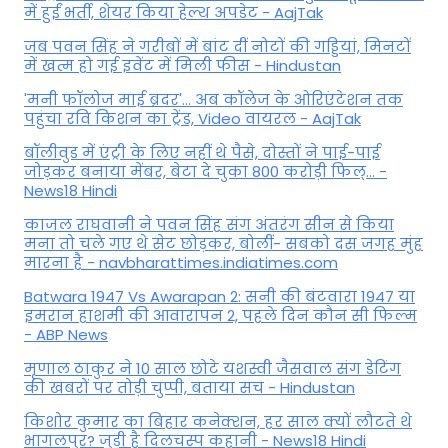
में हुईं भर्ती, शेयर किया हेल्थ अपडेट - AajTak
जब पवन सिंह ने गरीबों में बांट दीं नोटों की गड्डियां, मिनटों
में खत्म हो गई इवेंट में मिली फीस - Hindustan
'मनी फॉलोज माई ब्रदर'... अब कॉलेज के ओरिएंटेशन तक
पहुंचा रवि किशन का ट्रेंड, Video वायरल - AajTak
बॉलीवुड में एंट्री के लिए नहीं थे पैसे, दोस्तों ने पाई-पाई
जोड़कर बनाया मेंबर, बेटा दे चुका 800 करोड़ी फिल्... -
News18 Hindi
काजल राघवानी ने पवन सिंह संग अंतरंग सीन से किया
मना तो चले गए थे सेट छोड़कर, बोलीं- सबको दस जगह मुंह
मारना है - navbharattimes.indiatimes.com
Batwara 1947 Vs Awarapan 2: सनी की बंटवारा 1947 या
इमरान हाशमी की आवारापन 2, पहले दिन कौन सी फिल्म
- ABP News
मृणाल ठाकुर ने 10 साल छोटे यशस्वी जैसवाल संग डेटिंग
की खबरों पर तोड़ी चुप्पी, बताया सच - Hindustan
किशोर कुमार का बिहार कनेक्शन, हर साल क्यों लौटते थे
भागलपुर? जुड़ी है दिलचस्प कहानी - News18 Hindi