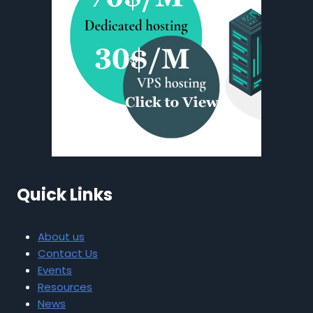
Quick Links
About us
Contact Us
Events
Resources
News