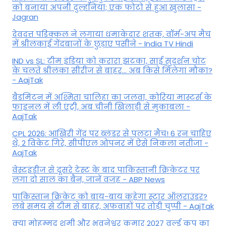
को बनाया अपनी दुल्हनिया; एक फोटो से हुआ खुलासा -
Jagran
देवदत्त पडिक्कल ने लगाया धमाकेदार शतक, वॉर्म-अप मैच
में श्रीलंकाई गेंदबाजों के छुड़ाए पसीने - India TV Hindi
IND vs SL: टीम इंड‍िया को करारा झटका, साई सुदर्शन चोट
के चलते श्रीलंका सीरीज से बाहर... अब किसे म‍िलेगा मौका?
- AajTak
बैडमिंटन में अश्मिता चालिहा का जलवा, कोरिया मास्टर्स के
फाइनल में ली एंट्री, अब चीनी खिलाड़ी से मुकाबला -
AajTak
CPL 2026: आखिरी गेंद पर ब्लंडर से पलटा मैच! 6 रन चाहिए
थे, 2 विकेट गिरे, सीपीएल ओपनर में ऐसे न‍िकला नतीजा -
AajTak
वेस्टइंडीज से दूसरे टेस्ट के बाद पाकिस्तानी क्रिकेटर पर
लगा दो साल का बैन, जानें वजह - ABP News
पाकिस्तान क्रिकेट को बाय-बाय कहेगा स्टार ऑलराउंडर?
लंबे समय से टीम से बाहर, अफवाहों पर तोड़ी चुप्पी - AajTak
क्या मोहम्मद शमी और भुवनेश्वर कुमार 2027 वर्ल्ड कप का