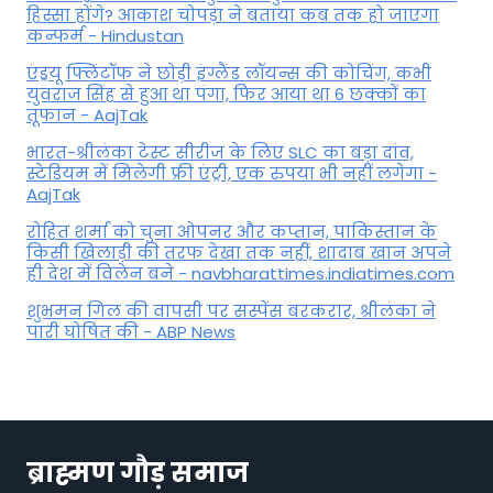
हिस्सा होंगे? आकाश चोपड़ा ने बताया कब तक हो जाएगा
कन्फर्म - Hindustan
एंड्रयू फ्लिंटॉफ ने छोड़ी इंग्लैंड लॉयन्स की कोच‍िंग, कभी
युवराज सिंह से हुआ था पंगा, फ‍िर आया था 6 छक्कों का
तूफान - AajTak
भारत-श्रीलंका टेस्ट सीरीज के लिए SLC का बड़ा दांव,
स्टेडियम में मिलेगी फ्री एंट्री, एक रुपया भी नहीं लगेगा -
AajTak
रोहित शर्मा को चुना ओपनर और कप्तान, पाकिस्तान के
किसी खिलाड़ी की तरफ देखा तक नहीं, शादाब खान अपने
ही देश में विलेन बने - navbharattimes.indiatimes.com
शुभमन गिल की वापसी पर सस्पेंस बरकरार, श्रीलंका ने
पारी घोषित की - ABP News
ब्राह्मण गौड़ समाज