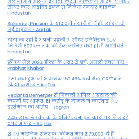
भूल जाओगे अर्टिगा, इनोवा, कैरेंस! मार्केट में आ रही ये नई 7
सीटर कार; हाइब्रिड इंजन से मिलेगा दमदार माइलेज -
Hindustan
Splendor, Passion के बाद बड़ी तैयारी में हीरो, ला रहा दो
नई बाइक्स - AajTak
टाटा ला रही है अपनी पहली 7-सीटर इलेक्ट्रिक SUV,
मिलेगी 600 km तक की रेंज; जानिए क्या होंगी खासियतें -
Hindustan
फ्रीडम सेल 2026: डील्स के भंवर से बचें, असली बचत पाएं -
Prabhat Khabar
ऐसा क्या हुआ जो अचानक 152.46% बढ़ी सेल, CRETA ने
किया कमाल - AajTak
Vedanta Demerger से निकली अनिल अग्रवाल की
कंपनी पर आफत, ₹51 करोड़ के मामले में कार्रवाई; ITC
इस्तेमाल का आरोप - Jagran
2.45 लाख रुपये तक के बेनिफिट्स, इन कारों पर मिल रहे
बंपर ऑफर - AajTak
21 KM माइलेज, सनरूफ...कीमत मात्र ₹7,79,000! ये हैं