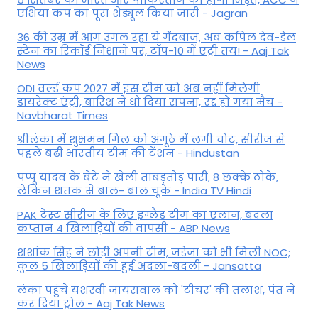
एशिया कप का पूरा शेड्यूल किया जारी - Jagran
36 की उम्र में आग उगल रहा ये गेंदबाज, अब कपिल देव-डेल
स्टेन का रिकॉर्ड निशाने पर, टॉप-10 में एंट्री तय! - Aaj Tak
News
ODI वर्ल्ड कप 2027 में इस टीम को अब नहीं मिलेगी
डायरेक्ट एंट्री, बारिश ने धो दिया सपना, रद्द हो गया मैच -
Navbharat Times
श्रीलंका में शुभमन गिल को अंगूठे में लगी चोट, सीरीज से
पहले बढ़ी भारतीय टीम की टेंशन - Hindustan
पप्पू यादव के बेटे ने खेली ताबड़तोड़ पारी, 8 छक्के ठोके,
लेकिन शतक से बाल- बाल चूके - India TV Hindi
PAK टेस्ट सीरीज के लिए इंग्लैंड टीम का एलान, बदला
कप्तान 4 खिलाड़ियों की वापसी - ABP News
शशांक सिंह ने छोड़ी अपनी टीम, जडेजा को भी मिली NOC;
कुल 5 खिलाड़ियों की हुई अदला-बदली - Jansatta
लंका पहुंचे यशस्वी जायसवाल को 'टीचर' की तलाश, पंत ने
कर द‍िया ट्रोल - Aaj Tak News