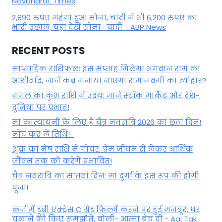
Navbharat Times
2,890 रुपए महंगा हुआ सोना, चांदी में भी 6,200 रुपए का
भारी उछाल, यहां देखें सोना- चांदी - ABP News
RECENT POSTS
साप्ताहिक राशिफल: इस सप्ताह मिलेगा भगवान राम का
आशीर्वाद, जानें कब मनाया जाएगा राम नवमी का त्योहार?
मंगल का कुंभ राशि में उदय: जानें स्‍टॉक मार्केट और देश-
दुनिया पर प्रभाव!
मां कात्‍यायनी के लिए है चैत्र नवरात्रि 2026 का छठा दिन!
नोट कर लें तिथि!
शुक्र का मेष राशि में गोचर: प्रेम जीवन से लेकर आर्थिक
जीवन तक को करेंगे प्रभावित!
चैत्र नवरात्रि का सातवां दिन: मां दुर्गा के इस रूप की होगी
पूजा!
कर्ज में डूबी एक्ट्रेस C ग्रेड फिल्में करने पर हुई मजबूर, घर
चलाने को किए समझौते, बोली- आत्मा बेच दी - Aaj Tak