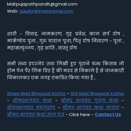
Mail:pujapathpandit@gmail.com
Web:
gaurbrahmansamaj.com
शादी - विवाह, नामकरण, गृह प्रवेश, काल सर्प दोष ,
मार्कण्डेय पूजा , गुरु चांडाल पूजा, पितृ दोष निवारण - पूजा ,
महाम्रत्युन्जय , गृह शांति , वास्तु दोष
सभी तथ्य इंटरनेट तथा लिखी हुए पुराने ग्रन्थ किताब जो
होम पेज पैर लिंक दिए है की मदद से निकाले है से जानकारी
निकालकर एक जगह एकत्रित किया गया है ,
Shree Mad Bhagwat Katha
-
Shri Mad Bhagwat Katha
-
श्रीमद्भागवत कथा
-
श्रीमद भागवत पुराण कथा
-
श्रीमद्भागवत महापुराण
-
श्रीमद् भागवत कथा सप्ताह
-
श्रीमद् भागवत कथा ज्ञान यज्ञ
- Click here -
Contact Us