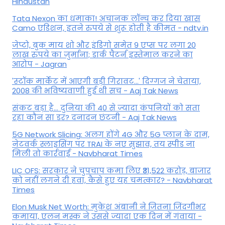
Hindustan
Tata Nexon का धमाका! अचानक लॉन्च कर दिया खास
Camo एडिशन, इतने रुपये से शुरू होती है कीमत - ndtv.in
जेप्टो, बुक माय शो और इंडिगो समेत 9 एप्स पर लगा 20
लाख रुपये का जुर्माना; डार्क पैटर्न इस्तेमाल करने का
आरोप - Jagran
'स्‍टॉक मार्केट में आएगी बड़ी गिरावट...' दिग्‍गज ने चेताया,
2008 की भविष्यवाणी हुई थी सच - Aaj Tak News
संकट बड़ा है... दुनिया की 40 से ज्यादा कंपनियों को सता
रहा कौन सा डर? दनादन छंटनी - Aaj Tak News
5G Network Slicing: अलग होंगे 4G और 5G प्लान के दाम,
नेटवर्क स्लाइसिंग पर TRAI के नए सुझाव, तय स्पीड ना
मिली तो कार्रवाई - Navbharat Times
LIC OFS: सरकार ने चुपचाप कमा लिए ₹31,522 करोड़, बाजार
को नहीं लगने दी हवा, कैसे हुए यह चमत्कार? - Navbharat
Times
Elon Musk Net Worth: मुकेश अंबानी ने जितना जिंदगीभर
कमाया, एलन मस्क ने उससे ज्यादा एक दिन में गंवाया -