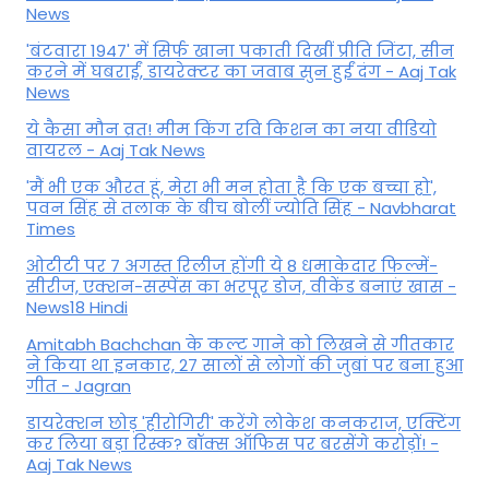
News
'बंटवारा 1947' में सिर्फ खाना पकाती दिखीं प्रीति जिंटा, सीन
करने में घबराईं, डायरेक्टर का जवाब सुन हुईं दंग - Aaj Tak
News
ये कैसा मौन व्रत! मीम किंग रवि किशन का नया वीडियो
वायरल - Aaj Tak News
'मैं भी एक औरत हूं, मेरा भी मन होता है कि एक बच्चा हो',
पवन सिंह से तलाक के बीच बोलीं ज्योति सिंह - Navbharat
Times
ओटीटी पर 7 अगस्त रिलीज होंगी ये 8 धमाकेदार फिल्में-
सीरीज, एक्शन-सस्पेंस का भरपूर डोज, वीकेंड बनाएं खास -
News18 Hindi
Amitabh Bachchan के कल्ट गाने को लिखने से गीतकार
ने किया था इनकार, 27 सालों से लोगों की जुबां पर बना हुआ
गीत - Jagran
डायरेक्शन छोड़ 'हीरोगिरी' करेंगे लोकेश कनकराज, एक्टिंग
कर लिया बड़ा रिस्क? बॉक्स ऑफिस पर बरसेंगे करोड़ों! -
Aaj Tak News