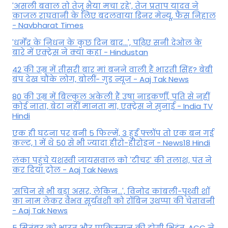
'असली बवाल तो तेजू भैया मचा रहे', तेज प्रताप यादव ने
काजल राघवानी के लिए बदलवाया डिनर मेन्यू, फैंस न‍िहाल
- Navbharat Times
'धर्मेंद्र के निधन के कुछ दिन बाद...', पढ़िए सनी देओल के
बारे में एक्ट्रेस ने क्या कहा - Hindustan
42 की उम्र में तीसरी बार मां बनने वाली हैं भारती सिंह? बेबी
बंप देख चौंके लोग, बोलीं- गुड न्यूज - Aaj Tak News
80 की उम्र में बिल्कुल अकेली हैं उषा नाडकर्णी, पति से नहीं
कोई नाता, बेटा नहीं मानता मां, एक्ट्रेस ने सुनाई - India TV
Hindi
एक ही घटना पर बनी 5 फिल्में, 3 हुईं फ्लॉप तो एक बन गई
कल्ट, 1 में थे 50 से भी ज्यादा हीरो-हीरोइन - News18 Hindi
लंका पहुंचे यशस्वी जायसवाल को 'टीचर' की तलाश, पंत ने
कर द‍िया ट्रोल - Aaj Tak News
'सचिन से भी बड़ा असर, लेकिन...', व‍िनोद कांबली-पृथ्वी शॉ
का नाम लेकर वैभव सूर्यवंशी को रॉबिन उथप्पा की चेतावनी
- Aaj Tak News
5 सितंबर को भारत और पाकिस्‍तान की होगी भिड़ंत, ACC ने