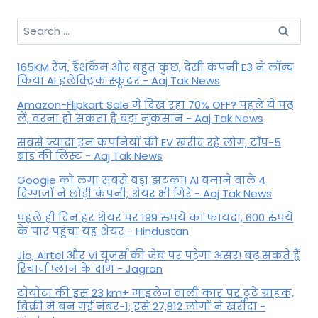
Search
for:
165KM रेंज, डैशकैम और बहुत कुछ, देसी कंपनी E3 ने लॉन्च
किया AI इलेक्ट्रिक स्कूटर - Aaj Tak News
Amazon-Flipkart Sale में दिख रहा 70% OFF? पहले ये पढ़
लें, वरना हो सकता है बड़ा नुकसान - Aaj Tak News
सबसे ज्यादा इन कंपनियों की EV खरीद रहे लोग, टॉप-5
ब्रांड की लिस्ट - Aaj Tak News
Google को लगा सबसे बड़ा झटका! AI बनाने वाले 4
दिग्गजों ने छोड़ी कंपनी, शेयर भी गिरे - Aaj Tak News
पहले ही दिन हर शेयर पर 199 रुपये का फायदा, 600 रुपये
के पार पहुंचा यह शेयर - Hindustan
Jio, Airtel और Vi यूजर्स की जेब पर पड़ेगा असर! बढ़ सकते हैं
रिचार्ज प्लान के दाम - Jagran
टोयोटा की इस 23 km+ माइलेज वाली कार पर टूटे ग्राहक,
बिक्री में बन गई नंबर-1; इसे 27,812 लोगों ने खरीदा -