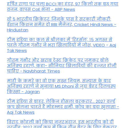
हर्षित राणा पर चला BCCI का हंटर, 97 किलो तक बढ़ गया
वजन, वापस CoE भेजा - ABP News
वो 5 भारतीय क्रिकेटर, जिनके पास है सरकारी नौकरी;
ईशान किशन समेत दो RBI मैनेजर, Cricket Hindi News -
Hindustan
टीम इंडिया का कल से श्रीलंका में 'रिहर्सल', 15 अगस्त से
पहले गौतम गंभीर ने भरा ख‍िलाड़‍ियों में जोश, VIDEO - Aaj
Tak News
गौतम गंभीर और खराब टेस्ट क्रिकेट पर जमकर बोले
अजिंक्य रहाणे, कहा- सीनियर खिलाड़ियों की इज्जत होनी
चाहिए - Navbharat Times
माही के कमरे का वो एक सख्त नियम, संन्यास के बाद
अजिंक्‍य रहाणे ने सुनाया MS Dhoni से जुड़ा बेहद दिलचस्प
किस्सा - Jagran
टीम इंडिया से बाहर, लेकिन हौसला बरकरार... 2027 वर्ल्ड
कप खेलना चाहते हैं मोहम्मद शमी, कोच का बड़ा खुलासा -
Aaj Tak News
विराट कोहली को किया नजरअंदाज, इस भारतीय को दी
तरजीह; 2027 वर्ल्ड कप में किन तीन बैटर के लिए बेकरार