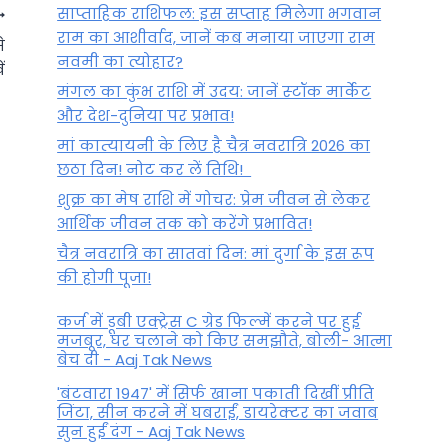
साप्ताहिक राशिफल: इस सप्ताह मिलेगा भगवान
राम का आशीर्वाद, जानें कब मनाया जाएगा राम
े
नवमी का त्योहार?
ं
मंगल का कुंभ राशि में उदय: जानें स्‍टॉक मार्केट
और देश-दुनिया पर प्रभाव!
मां कात्‍यायनी के लिए है चैत्र नवरात्रि 2026 का
छठा दिन! नोट कर लें तिथि!
शुक्र का मेष राशि में गोचर: प्रेम जीवन से लेकर
आर्थिक जीवन तक को करेंगे प्रभावित!
चैत्र नवरात्रि का सातवां दिन: मां दुर्गा के इस रूप
की होगी पूजा!
आज का धनु राशिफल, 18 सितंबर
2024, बुधवार – आशावाद के साथ
कर्ज में डूबी एक्ट्रेस C ग्रेड फिल्में करने पर हुई
मजबूर, घर चलाने को किए समझौते, बोली- आत्मा
अवसरों को अपनाएं!
बेच दी - Aaj Tak News
By
September 18, 2024
'बंटवारा 1947' में सिर्फ खाना पकाती दिखीं प्रीति
जिंटा, सीन करने में घबराईं, डायरेक्टर का जवाब
सुन हुईं दंग - Aaj Tak News