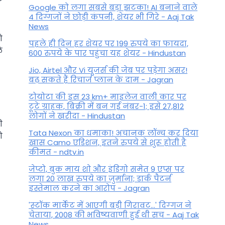
Google को लगा सबसे बड़ा झटका! AI बनाने वाले
4 दिग्गजों ने छोड़ी कंपनी, शेयर भी गिरे - Aaj Tak
News
ो
पहले ही दिन हर शेयर पर 199 रुपये का फायदा,
े
600 रुपये के पार पहुंचा यह शेयर - Hindustan
Jio, Airtel और Vi यूजर्स की जेब पर पड़ेगा असर!
बढ़ सकते हैं रिचार्ज प्लान के दाम - Jagran
टोयोटा की इस 23 km+ माइलेज वाली कार पर
टूटे ग्राहक, बिक्री में बन गई नंबर-1; इसे 27,812
लोगों ने खरीदा - Hindustan
ी
Tata Nexon का धमाका! अचानक लॉन्च कर दिया
ो
खास Camo एडिशन, इतने रुपये से शुरू होती है
कीमत - ndtv.in
जेप्टो, बुक माय शो और इंडिगो समेत 9 एप्स पर
लगा 20 लाख रुपये का जुर्माना; डार्क पैटर्न
इस्तेमाल करने का आरोप - Jagran
'स्‍टॉक मार्केट में आएगी बड़ी गिरावट...' दिग्‍गज ने
चेताया, 2008 की भविष्यवाणी हुई थी सच - Aaj Tak
News