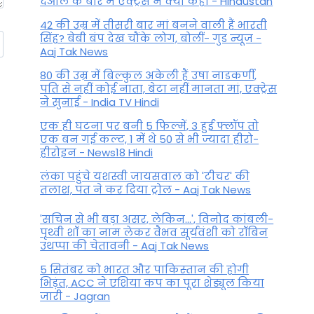
देओल के बारे में एक्ट्रेस ने क्या कहा - Hindustan
42 की उम्र में तीसरी बार मां बनने वाली हैं भारती
सिंह? बेबी बंप देख चौंके लोग, बोलीं- गुड न्यूज -
Aaj Tak News
80 की उम्र में बिल्कुल अकेली हैं उषा नाडकर्णी,
पति से नहीं कोई नाता, बेटा नहीं मानता मां, एक्ट्रेस
ने सुनाई - India TV Hindi
एक ही घटना पर बनी 5 फिल्में, 3 हुईं फ्लॉप तो
एक बन गई कल्ट, 1 में थे 50 से भी ज्यादा हीरो-
हीरोइन - News18 Hindi
लंका पहुंचे यशस्वी जायसवाल को 'टीचर' की
तलाश, पंत ने कर द‍िया ट्रोल - Aaj Tak News
'सचिन से भी बड़ा असर, लेकिन...', व‍िनोद कांबली-
पृथ्वी शॉ का नाम लेकर वैभव सूर्यवंशी को रॉबिन
उथप्पा की चेतावनी - Aaj Tak News
5 सितंबर को भारत और पाकिस्‍तान की होगी
भिड़ंत, ACC ने एशिया कप का पूरा शेड्यूल किया
जारी - Jagran