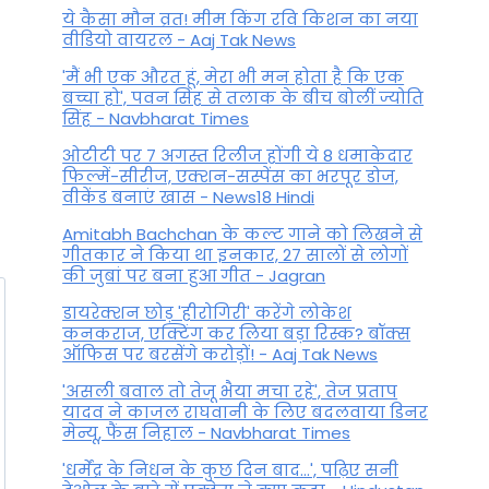
ये कैसा मौन व्रत! मीम किंग रवि किशन का नया
वीडियो वायरल - Aaj Tak News
'मैं भी एक औरत हूं, मेरा भी मन होता है कि एक
बच्चा हो', पवन सिंह से तलाक के बीच बोलीं ज्योति
सिंह - Navbharat Times
ओटीटी पर 7 अगस्त रिलीज होंगी ये 8 धमाकेदार
फिल्में-सीरीज, एक्शन-सस्पेंस का भरपूर डोज,
वीकेंड बनाएं खास - News18 Hindi
Amitabh Bachchan के कल्ट गाने को लिखने से
गीतकार ने किया था इनकार, 27 सालों से लोगों
की जुबां पर बना हुआ गीत - Jagran
डायरेक्शन छोड़ 'हीरोगिरी' करेंगे लोकेश
कनकराज, एक्टिंग कर लिया बड़ा रिस्क? बॉक्स
ऑफिस पर बरसेंगे करोड़ों! - Aaj Tak News
'असली बवाल तो तेजू भैया मचा रहे', तेज प्रताप
यादव ने काजल राघवानी के लिए बदलवाया डिनर
मेन्यू, फैंस न‍िहाल - Navbharat Times
'धर्मेंद्र के निधन के कुछ दिन बाद...', पढ़िए सनी