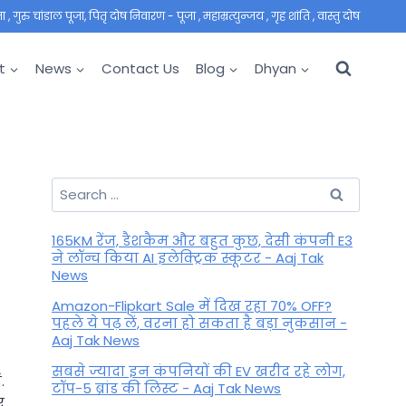
 गुरु चांडाल पूजा, पितृ दोष निवारण - पूजा , महाम्रत्युन्जय , गृह शांति , वास्तु दोष
t
News
Contact Us
Blog
Dhyan
Search
for:
165KM रेंज, डैशकैम और बहुत कुछ, देसी कंपनी E3
ने लॉन्च किया AI इलेक्ट्रिक स्कूटर - Aaj Tak
News
Amazon-Flipkart Sale में दिख रहा 70% OFF?
पहले ये पढ़ लें, वरना हो सकता है बड़ा नुकसान -
Aaj Tak News
सबसे ज्यादा इन कंपनियों की EV खरीद रहे लोग,
.
टॉप-5 ब्रांड की लिस्ट - Aaj Tak News
ए