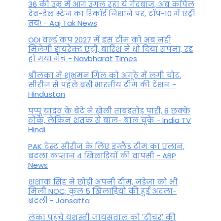
36 की उम्र में आग उगल रहा ये गेंदबाज, अब कपिल
देव-डेल स्टेन का रिकॉर्ड निशाने पर, टॉप-10 में एंट्री
तय! - Aaj Tak News
ODI वर्ल्ड कप 2027 में इस टीम को अब नहीं
मिलेगी डायरेक्ट एंट्री, बारिश ने धो दिया सपना, रद्द
हो गया मैच - Navbharat Times
श्रीलंका में शुभमन गिल को अंगूठे में लगी चोट,
सीरीज से पहले बढ़ी भारतीय टीम की टेंशन -
Hindustan
पप्पू यादव के बेटे ने खेली ताबड़तोड़ पारी, 8 छक्के
ठोके, लेकिन शतक से बाल- बाल चूके - India TV
Hindi
PAK टेस्ट सीरीज के लिए इंग्लैंड टीम का एलान,
बदला कप्तान 4 खिलाड़ियों की वापसी - ABP
News
शशांक सिंह ने छोड़ी अपनी टीम, जडेजा को भी
मिली NOC; कुल 5 खिलाड़ियों की हुई अदला-
बदली - Jansatta
लंका पहुंचे यशस्वी जायसवाल को 'टीचर' की