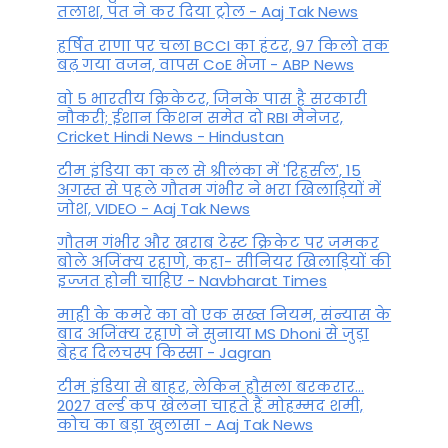
तलाश, पंत ने कर द‍िया ट्रोल - Aaj Tak News
हर्षित राणा पर चला BCCI का हंटर, 97 किलो तक
बढ़ गया वजन, वापस CoE भेजा - ABP News
वो 5 भारतीय क्रिकेटर, जिनके पास है सरकारी
नौकरी; ईशान किशन समेत दो RBI मैनेजर,
Cricket Hindi News - Hindustan
टीम इंडिया का कल से श्रीलंका में 'रिहर्सल', 15
अगस्त से पहले गौतम गंभीर ने भरा ख‍िलाड़‍ियों में
जोश, VIDEO - Aaj Tak News
गौतम गंभीर और खराब टेस्ट क्रिकेट पर जमकर
बोले अजिंक्य रहाणे, कहा- सीनियर खिलाड़ियों की
इज्जत होनी चाहिए - Navbharat Times
माही के कमरे का वो एक सख्त नियम, संन्यास के
बाद अजिंक्‍य रहाणे ने सुनाया MS Dhoni से जुड़ा
बेहद दिलचस्प किस्सा - Jagran
टीम इंडिया से बाहर, लेकिन हौसला बरकरार...
2027 वर्ल्ड कप खेलना चाहते हैं मोहम्मद शमी,
कोच का बड़ा खुलासा - Aaj Tak News