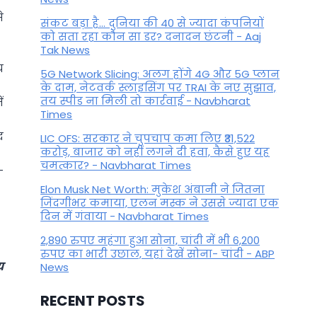
े
संकट बड़ा है... दुनिया की 40 से ज्यादा कंपनियों
को सता रहा कौन सा डर? दनादन छंटनी - Aaj
Tak News
य
5G Network Slicing: अलग होंगे 4G और 5G प्लान
के दाम, नेटवर्क स्लाइसिंग पर TRAI के नए सुझाव,
तय स्पीड ना मिली तो कार्रवाई - Navbharat
ं
Times
द
LIC OFS: सरकार ने चुपचाप कमा लिए ₹31,522
करोड़, बाजार को नहीं लगने दी हवा, कैसे हुए यह
चमत्कार? - Navbharat Times
-
Elon Musk Net Worth: मुकेश अंबानी ने जितना
जिंदगीभर कमाया, एलन मस्क ने उससे ज्यादा एक
दिन में गंवाया - Navbharat Times
2,890 रुपए महंगा हुआ सोना, चांदी में भी 6,200
रुपए का भारी उछाल, यहां देखें सोना- चांदी - ABP
य
News
RECENT POSTS