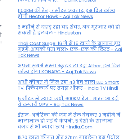
1100KM की रेंज, 7 सीटर अवतार, इस दिन लॉन्च
होगी Hector Hawk - Aaj Tak News
6 महीने से दहाड़ रहा यह शेयर, अब गुरुवार को हो
सकती है हलचल - Hindustan
े
!
Thali Cost Surge: 16 में से 15 खाने के सामान हुए
महंगे, आपको पता चला? एक-एक की लिस्ट - Aaj
Tak News
अपना सबसे सस्ता स्कूटर ला रहा Ather, इस दिन
लॉन्च होगा KONARC - Aaj Tak News
आधी कीमत में मिल रहा 43 इंच वाला LED Smart
TV, फ्लिपकार्ट पर तगड़ा ऑफर - India TV Hindi
5 मीटर से ज्यादा लंबी, 600KM रेंज... भारत आ रही
ये लग्जरी MPV - Aaj Tak News
धन से ज्यादा कीमती होता है समय
ईरान-अमेरिका की जंग में तेल बेचकर 3 महीने में
क्योंकि इसे कभी कमाया नहीं जा
मालामाल हो गई ये कंपनी, 5 देशों के सालाना
बजट से भी ज्यादा छाप - India.Com
सकता, पढ़े इससे जुड़ी अनमोल बातें
₹5.70 लाख कीमत और 27Km माइलेज! इस पेट्रोल