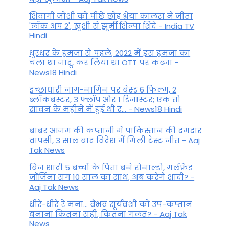
शिवांगी जोशी को पीछे छोड़ श्रेया कालरा ने जीता
'लॉक अप 2', खुशी से झूमीं शिल्पा शिंदे - India TV
Hindi
धुरंधर के हमजा से पहले, 2022 में इस हमजा का
चला था जादू, कर लिया था OTT पर कब्जा -
News18 Hindi
इच्छाधारी नाग-नागिन पर बेस्ड 6 फिल्म, 2
ब्लॉकबस्टर, 3 फ्लॉप और 1 डिजास्टर; एक तो
सावन के महीने में हुई थी र... - News18 Hindi
बाबर आजम की कप्तानी में पाकिस्तान की दमदार
वापसी, 3 साल बाद विदेश में मिली टेस्ट जीत - Aaj
Tak News
बिन शादी 5 बच्चों के पिता बने रोनाल्डो, गर्लफ्रेंड
जॉर्जिना संग 10 साल का साथ, अब करेंगे शादी? -
Aaj Tak News
धीरे-धीरे रे मना… वैभव सूर्यवंशी को उप-कप्तान
बनाना कितना सही, कितना गलत? - Aaj Tak
News