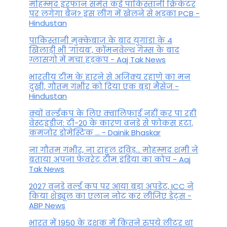
मोहम्मद इरफान समेत कई पाकिस्तानी क्रिकेटर
पर लगेगा बैन? इस लीग में खेलने से भड़का PCB -
Hindustan
पाकिस्तानी मुक्केबाज के बाद युगांडा के 4
खिलाड़ी भी 'गायब', कॉमनवेल्थ गेम्स के बाद
ग्लासगो में मचा हड़कंप - Aaj Tak News
भारतीय टीम के हारने से अजिंक्य रहाणे का मन
दुखी, गौतम गंभीर को दिया एक बड़ा मैसेज -
Hindustan
क्यों वर्ल्डकप के लिए क्वालिफाई नहीं कर पा रही
वेस्टइंडीज: टी-20 के कारण वनडे से फोकस हटा,
कमजोर डोमेस्टिक ... - Dainik Bhaskar
ना गौतम गंभीर, ना राहुल द्रव‍िड़... मोहम्मद शमी ने
बताया अपना फेवरेट टीम इंड‍िया का कोच - Aaj
Tak News
2027 वनडे वर्ल्ड कप पर आया बड़ा अपडेट, ICC ने
किया शेड्यूल का एलान नोट कर लीजिए डेट्स -
ABP News
भारत में 1950 के दशक में कितने रुपये लीटर था