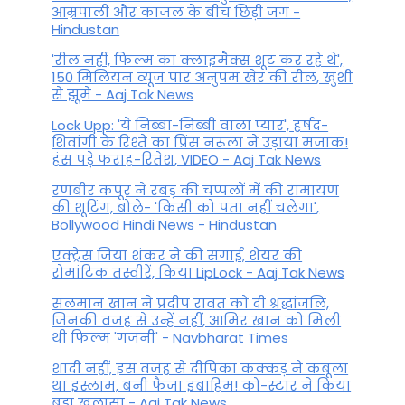
आम्रपाली और काजल के बीच छिड़ी जंग -
Hindustan
'रील नहीं, फिल्म का क्लाइमैक्स शूट कर रहे थे',
150 मिलियन व्यूज पार अनुपम खेर की रील, खुशी
से झूमे - Aaj Tak News
Lock Upp: 'ये निब्बा-निब्बी वाला प्यार', हर्षद-
शिवांगी के रिश्ते का प्रिंस नरूला ने उड़ाया मजाक!
हंस पड़े फराह-रितेश, VIDEO - Aaj Tak News
रणबीर कपूर ने रबड़ की चप्पलों में की रामायण
की शूटिंग, बोले- 'किसी को पता नहीं चलेगा',
Bollywood Hindi News - Hindustan
एक्ट्रेस जिया शंकर ने की सगाई, शेयर की
रोमांटिक तस्वीरें, किया LipLock - Aaj Tak News
सलमान खान ने प्रदीप रावत को दी श्रद्धांजलि,
जिनकी वजह से उन्हें नहीं, आमिर खान को मिली
थी फिल्म 'गजनी' - Navbharat Times
शादी नहीं, इस वजह से दीपिका कक्कड़ ने कबूला
था इस्लाम, बनी फैजा इब्राहिम! को-स्टार ने किया
बड़ा खुलासा - Aaj Tak News