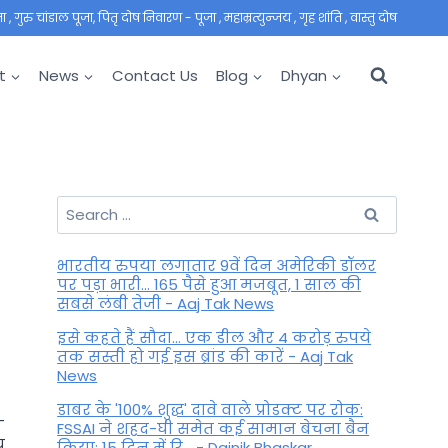
 गुरु चांडाल पूजा, पितृ दोष निवारण - पूजा , महाम्रत्युन्जय , गृह शांति , वास्तु दोष
t
News
Contact Us
Blog
Dhyan
Search
for:
भारतीय रुपया लगातार 9वें दिन अमेरिकी डॉलर
पर पड़ा भारी... 165 पैसे हुआ मजबूत, 1 साल की
सबसे लंबी तेजी - Aaj Tak News
इसे कहते हैं सौदा... एक डील और 4 करोड़ रुपये
तक सस्ती हो गई इस ब्रांड की कारें - Aaj Tak
News
डाबर के '100% शुद्ध' दावे वाले प्रोडक्ट पर रोक:
-
FSSAI ने शहद-घी समेत कई सामान बेचना बैन
य
किया; 15 दिन में रि... - Dainik Bhaskar