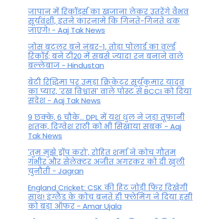
जापान में रिकॉर्ड्स का खजाना लेकर उतरेंगे वैभव
सूर्यवंशी, इतने कारनामे कि गिनते-गिनते थक
जाएंगे! - Aaj Tak News
जोस बटलर बने नंबर-1, तोड़ा पोलार्ड का वर्ल्ड
रिकॉर्ड; बने टी20 में सबसे ज्यादा रन बनाने वाले
बल्लेबाज - Hindustan
बेटी र‍िद्ध‍िमा पर उमड़ा क्रिकेटर सूर्यकुमार यादव
का प्यार, 'रख विश्वास' वाले पोस्ट से BCCI को दिया
संदेश - Aaj Tak News
9 छक्के, 6 चौके... DPL में यश धुल ने जड़ा तूफानी
शतक, द‍िग्वेश राठी को भी स‍िखाया सबक - Aaj
Tak News
'तुम मुझे ड्रॉप करो', रोहित शर्मा ने कोच गौतम
गंभीर और सेलेक्टर अजीत अगरकर को दी खुली
चुनौती - Jagran
England Cricket: CSK की हिट जोड़ी फिर दिखेगी
साथ! इंग्लैंड के कोच बनते ही फ्लेमिंग ने दिया हसी
को बड़ा ऑफर - Amar Ujala