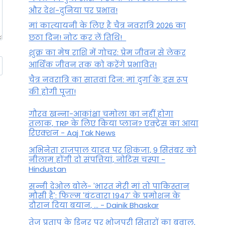
और देश-दुनिया पर प्रभाव!
मां कात्‍यायनी के लिए है चैत्र नवरात्रि 2026 का
छठा दिन! नोट कर लें तिथि!
शुक्र का मेष राशि में गोचर: प्रेम जीवन से लेकर
आर्थिक जीवन तक को करेंगे प्रभावित!
चैत्र नवरात्रि का सातवां दिन: मां दुर्गा के इस रूप
की होगी पूजा!
गौरव खन्ना-आकांक्षा चमोला का नहीं होगा
तलाक, TRP के लिए किया प्लान? एक्ट्रेस का आया
रिएक्शन - Aaj Tak News
अभिनेता राजपाल यादव पर शिकंजा, 9 सितंबर को
नीलाम होंगी दो संपत्तियां, नोटिस चस्पा -
Hindustan
सन्नी देओल बोले- 'भारत मेरी मां तो पाकिस्तान
मौसी है': फिल्म 'बंटवारा 1947' के प्रमोशन के
दौरान दिया बयान, ... - Dainik Bhaskar
तेज प्रताप के डिनर पर भोजपुरी सितारों का बवाल,