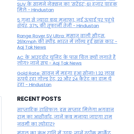
By
February 4, 2023
SUV के सामने नेक्सन का 'सरेंडर'; 61 हजार ग्राहक
मिले - Hindustan
5 गुना से ज्यादा बढ़ा मुनाफा, नई ऊंचाई पर पहुंचे
शेयर, 37% की तूफानी तेजी - Hindustan
Range Rover SV Ultra: मसाज वाली सीट्स,
261Kmph की स्पीड, भारत में लॉन्च हुई खास कार -
Aaj Tak News
AC के आउटडोर यूनिट के पास ग्रिल क्यों लगाते हैं
लोग? जाने सच - Aaj Tak News
Gold Rate: सावन में महंगा हुआ सोना! 1.32 लाख
रुपये रहा गोल्ड रेट, 22 और 24 कैरेट का दाम ये
रहा - Hindustan
RECENT POSTS
साप्ताहिक राशिफल: इस सप्ताह मिलेगा भगवान
राम का आशीर्वाद, जानें कब मनाया जाएगा राम
नवमी का त्योहार?
मंगल का कुंभ राशि में उदय: जानें स्‍टॉक मार्केट