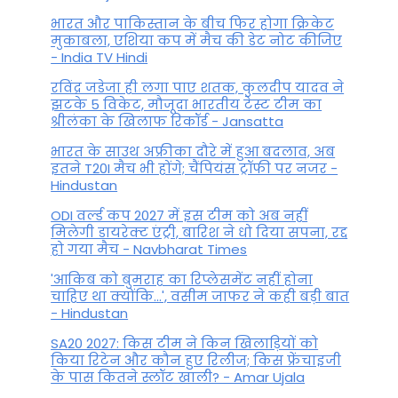
भारत और पाकिस्तान के बीच फिर होगा क्रिकेट
मुकाबला, एशिया कप में मैच की डेट नोट कीजिए
- India TV Hindi
रविंद्र जडेजा ही लगा पाए शतक, कुलदीप यादव ने
झटके 5 विकेट, मौजूदा भारतीय टेस्ट टीम का
श्रीलंका के खिलाफ रिकॉर्ड - Jansatta
भारत के साउथ अफ्रीका दौरे में हुआ बदलाव, अब
इतने T20I मैच भी होंगे; चैंपियंस ट्रॉफी पर नजर -
Hindustan
ODI वर्ल्ड कप 2027 में इस टीम को अब नहीं
मिलेगी डायरेक्ट एंट्री, बारिश ने धो दिया सपना, रद्द
हो गया मैच - Navbharat Times
'आकिब को बुमराह का रिप्लेसमेंट नहीं होना
चाहिए था क्योंकि...', वसीम जाफर ने कही बड़ी बात
- Hindustan
SA20 2027: किस टीम ने किन खिलाड़ियों को
किया रिटेन और कौन हुए रिलीज; किस फ्रेंचाइजी
के पास कितने स्लॉट खाली? - Amar Ujala