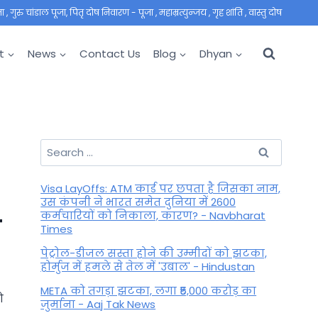
 गुरु चांडाल पूजा, पितृ दोष निवारण - पूजा , महाम्रत्युन्जय , गृह शांति , वास्तु दोष
t
News
Contact Us
Blog
Dhyan
Search
for:
Visa LayOffs: ATM कार्ड पर छपता है जिसका नाम,
उस कंपनी ने भारत समेत दुनिया में 2600
कर्मचारियों को निकाला, कारण? - Navbharat
ा
Times
पेट्रोल-डीजल सस्ता होने की उम्मीदों को झटका,
होर्मुज में हमले से तेल में 'उबाल' - Hindustan
META को तगड़ा झटका, लगा ₹5,000 करोड़ का
ो
जुर्माना - Aaj Tak News