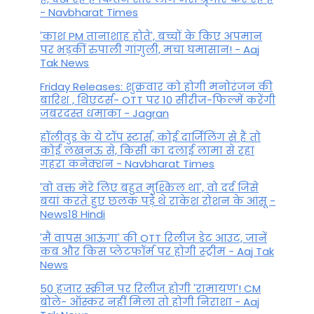
- Navbharat Times
'काश PM तानाशाह होते', बच्चों के किए अपमान
पर भड़कीं रुपाली गांगुली, मचा घमासान! - Aaj
Tak News
Friday Releases: शुक्रवार को होगी मनोरंजन की
बारिश , थिएटर्स- OTT पर 10 सीरीज-फिल्में करेंगी
जबरदस्त धमाका - Jagran
हॉलीवुड के ये टॉप स्टार्स, कोई दार्जिलिंग से हैं तो
कोई लखनऊ से, किसी का दलाई लामा से रहा
गहरा कनेक्शन - Navbharat Times
'वो वक्त मेरे लिए बहुत मुश्किल था', वो दर्द जिसे
बयां करते हुए छलक पड़े थे राकेश रोशन के आंसू -
News18 Hindi
'मैं वापस आऊंगा' की OTT रिलीज डेट आउट, जानें
कब और किस प्लेटफॉर्म पर होगी स्ट्रीम - Aaj Tak
News
50 हजार स्क्रीन पर रिलीज होगी 'रामायण'! CM
बोले- ऑस्कर नहीं मिला तो होगी निराशा - Aaj