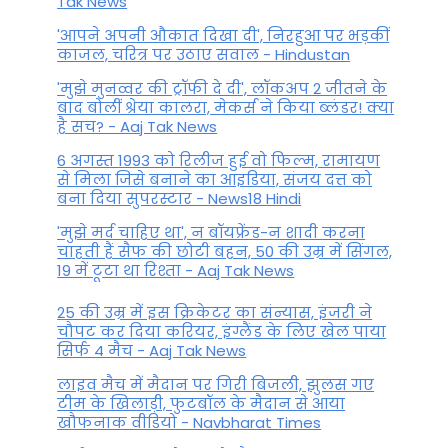
Tak News
'आपने अपनी औकात दिखा दी', निरहुआ पर भड़कीं
काजल, चरित्र पर उठाए सवाल - Hindustan
'मुझे मुनव्वर की ट्रॉफी दे दी', लॉकअप 2 जीतने के
बाद बोलीं श्रेया कालरा, मेकर्स ने किया ब्लंडर! क्या
है सच? - Aaj Tak News
6 अगस्त 1993 को रिलीज हुई वो फिल्म, रामायण
से मिला जिसे बनाने का आइडिया, संजय दत्त को
बना दिया सुपरस्टार - News18 Hindi
'मुझे मर्द चाहिए था', न बॉयफ्रेंड-न शादी करना
चाहती हैं सैफ की छोटी बहन, 50 की उम्र में सिंगल,
19 में टूटा था रिश्ता - Aaj Tak News
25 की उम्र में इस क्रिकेटर का संन्यास, इंजरी ने
चौपट कर दिया करियर, इंग्लैंड के लिए खेल पाया
सिर्फ 4 मैच - Aaj Tak News
लाइव मैच में मैदान पर गिरी बिजली, झुलस गए
टीम के खिलाड़ी, फुटबॉल के मैदान से आया
खौफनाक वीडियो - Navbharat Times