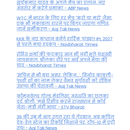
सूर्यकुमार यादव के अगले मैच का एलान, नए
अवतार में करेंगे धमाका - ABP News
WTC में भारत के लिए हर मैच 'करो या मरो' जैसा,
एक भी मुकाबला हारने पर बिगड़ जाएगा गण‍ित,
जानें समीकरण - Aaj Tak News
KKR के नए कप्तान बनेंगे हार्दिक पांड्या? IPL 2027
से पहले मचा हड़कंप - Navbharat Times
रोहित शर्मा की फटकार आज भी नहीं भूले यशस्वी
जायसवाल, श्रीलंका दौरे पर आई अपने भैया की
याद - Navbharat Times
'सचिन से भी बड़ा असर, लेकिन...', व‍िनोद कांबली-
पृथ्वी शॉ का नाम लेकर वैभव सूर्यवंशी को रॉबिन
उथप्पा की चेतावनी - Aaj Tak News
कॉमनवेल्थ गोल्ड मे​डलिस्ट अरुंधति का छलका
दर्द, बोली, 'मुझे रिसीव करने राजस्थान से कोई
नेता–मंत्री नहीं आया' - ETV Bharat
36 की उम्र में आग उगल रहा ये गेंदबाज, अब कपिल
देव-डेल स्टेन का रिकॉर्ड निशाने पर, टॉप-10 में एंट्री
तय! - Aaj Tak News