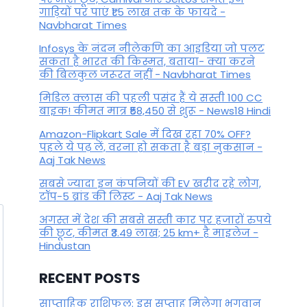
गाड़ियों पर पाएं ₹1.5 लाख तक के फायदे -
Navbharat Times
Infosys के नंदन नीलेकणि का आइडिया जो पलट
सकता है भारत की किस्मत, बताया- क्या करने
की बिलकुल जरूरत नहीं - Navbharat Times
मिडिल क्लास की पहली पसंद हैं ये सस्ती 100 CC
बाइक! कीमत मात्र ₹58,450 से शुरू - News18 Hindi
Amazon-Flipkart Sale में दिख रहा 70% OFF?
पहले ये पढ़ लें, वरना हो सकता है बड़ा नुकसान -
Aaj Tak News
सबसे ज्यादा इन कंपनियों की EV खरीद रहे लोग,
टॉप-5 ब्रांड की लिस्ट - Aaj Tak News
अगस्त में देश की सबसे सस्ती कार पर हजारों रुपये
की छूट, कीमत ₹3.49 लाख; 25 km+ है माइलेज -
Hindustan
RECENT POSTS
साप्ताहिक राशिफल: इस सप्ताह मिलेगा भगवान