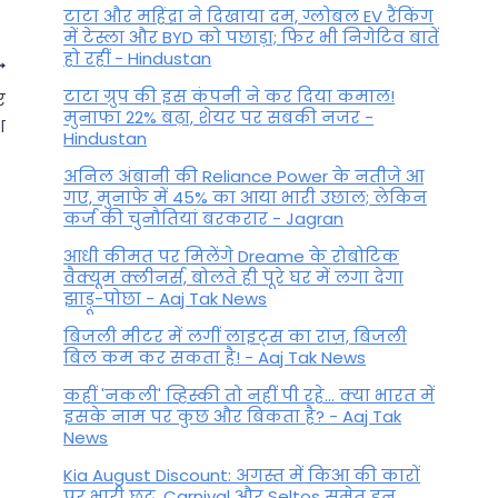
टाटा और महिंद्रा ने दिखाया दम, ग्लोबल EV रैंकिंग
में टेस्ला और BYD को पछाड़ा; फिर भी निगेटिव बातें
हो रहीं - Hindustan
टाटा ग्रुप की इस कंपनी ने कर दिया कमाल!
र
मुनाफा 22% बढ़ा, शेयर पर सबकी नजर -
श
Hindustan
अनिल अंबानी की Reliance Power के नतीजे आ
गए, मुनाफे में 45% का आया भारी उछाल; लेकिन
कर्ज की चुनौतियां बरकरार - Jagran
आधी कीमत पर मिलेंगे Dreame के रोबोटिक
वैक्यूम क्लीनर्स, बोलते ही पूरे घर में लगा देगा
झाड़ू-पोछा - Aaj Tak News
बिजली मीटर में लगीं लाइट्स का राज़, बिजली
बिल कम कर सकता है! - Aaj Tak News
पौष अमावस्या पर बेहद शुभ संयोग;
तुला सहित इन राशियों पर बरसेगी
कहीं 'नकली' व्हिस्की तो नहीं पी रहे... क्या भारत में
इसके नाम पर कुछ और बिकता है? - Aaj Tak
माँ लक्ष्मी की कृपा!
News
By
December 23, 2022
Kia August Discount: अगस्त में किआ की कारों
पर भारी छूट, Carnival और Seltos समेत इन