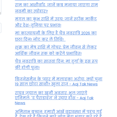
राम का आशीर्वाद, जानें कब मनाया जाएगा राम
नवमी का त्योहार?
मंगल का कुंभ राशि में उदय: जानें स्‍टॉक मार्केट
और देश-दुनिया पर प्रभाव!
मां कात्‍यायनी के लिए है चैत्र नवरात्रि 2026 का
छठा दिन! नोट कर लें तिथि!
शुक्र का मेष राशि में गोचर: प्रेम जीवन से लेकर
आर्थिक जीवन तक को करेंगे प्रभावित!
चैत्र नवरात्रि का सातवां दिन: मां दुर्गा के इस रूप
की होगी पूजा!
बिजनेसमैन के प्यार में मलाइका अरोड़ा, क्यों चुना
19 साल छोटा साथी? खुला राज - Aaj Tak News
राघव जुयाल का खूनी अवतार, भूल जाएंगे
एनिमल, 'द पैराडाइज' ने उड़ाए होश - Aaj Tak
News
अमिताभ बच्चन: हमारी आंखें वृद्दावस्था में पहुंच गई
हैं, देख रहे हैं कितने सारे लोग मेरा श्रृंगार कर रहे हैं