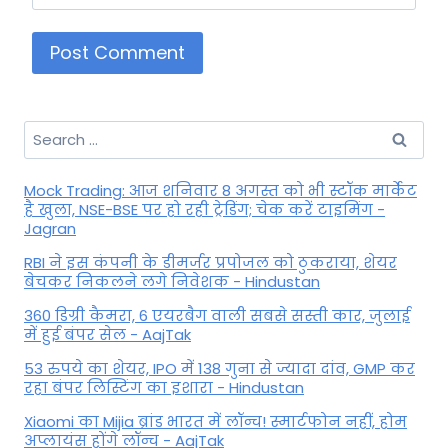
Search
for:
Mock Trading: आज शनिवार 8 अगस्त को भी स्टॉक मार्केट
है खुला, NSE-BSE पर हो रही ट्रेडिंग; चेक करें टाइमिंग -
Jagran
RBI ने इस कंपनी के डीमर्जर प्रपोजल को ठुकराया, शेयर
बेचकर निकलने लगे निवेशक - Hindustan
360 डिग्री कैमरा, 6 एयरबैग वाली सबसे सस्ती कार, जुलाई
में हुई बंपर सेल - AajTak
53 रुपये का शेयर, IPO में 138 गुना से ज्यादा दांव, GMP कर
रहा बंपर लिस्टिंग का इशारा - Hindustan
Xiaomi का Mijia ब्रांड भारत में लॉन्च! स्मार्टफोन नहीं, होम
अप्लायंस होंगे लॉन्च - AajTak