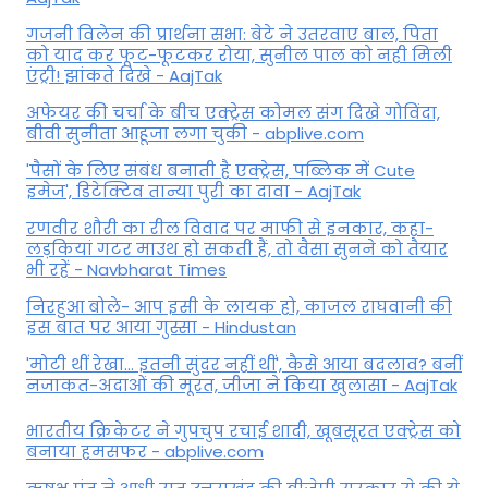
गजनी विलेन की प्रार्थना सभा: बेटे ने उतरवाए बाल, पिता
को याद कर फूट-फूटकर रोया, सुनील पाल को नही मिली
एंट्री! झांकते दिखे - AajTak
अफेयर की चर्चा के बीच एक्ट्रेस कोमल संग दिखे गोविंदा,
बीवी सुनीता आहूजा लगा चुकी - abplive.com
'पैसों के लिए संबंध बनाती है एक्ट्रेस, पब्लिक में Cute
इमेज', डिटेक्टिव तान्या पुरी का दावा - AajTak
रणवीर शौरी का रील विवाद पर माफी से इनकार, कहा-
लड़कियां गटर माउथ हो सकती हैं, तो वैसा सुनने को तैयार
भी रहें - Navbharat Times
निरहुआ बोले- आप इसी के लायक हो, काजल राघवानी की
इस बात पर आया गुस्सा - Hindustan
'मोटी थीं रेखा... इतनी सुंदर नहीं थीं', कैसे आया बदलाव? बनीं
नजाकत-अदाओं की मूरत, जीजा ने किया खुलासा - AajTak
भारतीय क्रिकेटर ने गुपचुप रचाई शादी, खूबसूरत एक्ट्रेस को
बनाया हमसफर - abplive.com