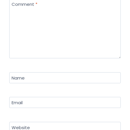
Comment
*
Name
Email
Website