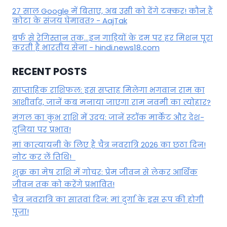
27 साल Google में बिताए, अब उसी को देंगे टक्कर! कौन हैं
कोटा के संजय घेमावत? - AajTak
बर्फ से रेगिस्तान तक...इन गाड़ियों के दम पर हर मिशन पूरा
करती है भारतीय सेना - hindi.news18.com
RECENT POSTS
साप्ताहिक राशिफल: इस सप्ताह मिलेगा भगवान राम का
आशीर्वाद, जानें कब मनाया जाएगा राम नवमी का त्योहार?
मंगल का कुंभ राशि में उदय: जानें स्‍टॉक मार्केट और देश-
दुनिया पर प्रभाव!
मां कात्‍यायनी के लिए है चैत्र नवरात्रि 2026 का छठा दिन!
नोट कर लें तिथि!
शुक्र का मेष राशि में गोचर: प्रेम जीवन से लेकर आर्थिक
जीवन तक को करेंगे प्रभावित!
चैत्र नवरात्रि का सातवां दिन: मां दुर्गा के इस रूप की होगी
पूजा!