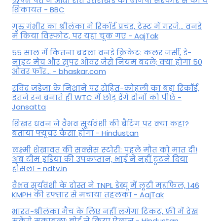
ऋषभ पंत ने आधी रात उत्तराखंड की बीजेपी सरकार से की ये
शिकायत - BBC
गुरु गंभीर का श्रीलंका में र‍िकॉर्ड प्रचंड, टेस्ट में गरजे... वनडे
में किया व‍िस्फोट, पर यहां चूक गए - AajTak
55 साल में कितना बदला वनडे क्रिकेट: कलर जर्सी, डे-
नाइट मैच और सुपर ओवर जैसे नियम बदले; क्या होगा 50
ओवर फॉर... - bhaskar.com
रविंद्र जडेजा के निशाने पर रोहित-कोहली का बड़ा रिकॉर्ड,
इतने रन बनाते ही WTC में छोड़ देंगे दोनों को पीछे -
Jansatta
शिखर धवन ने वैभव सूर्यवंशी की बैटिंग पर क्या कहा?
बताया फ्यूचर कैसा होगा - Hindustan
लक्ष्मी शेखावत की सक्‍सेस स्‍टोरी: पहले मौत को मात दी!
अब टीम इंडिया की उपकप्तान, भाई ने नहीं टूटने दिया
हौसला - ndtv.in
वैभव सूर्यवंशी के दोस्त ने TNPL डेब्यू में लूटी महफिल, 146
KMPH की रफ्तार से मचाया तहलका - AajTak
भारत-श्रीलंका मैच के लिए नहीं लगेगा टिकट, फ्री में देख
सकेंगे मुकाबला; बोर्ड ने किया ऐलान - Hindustan