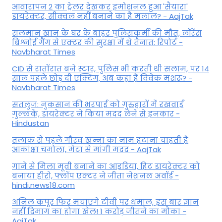
आवारापन 2 का ट्रेलर देखकर इमोशनल हुआ 'सैयारा'
डायरेक्टर, सीक्वल नहीं बनाने का है मलाल? - AajTak
सलमान खान के घर के बाहर पुलिसकर्मी की मौत, लॉरेंस
बिश्नोई गैंग से एक्टर की सुरक्षा में थे तैनात: रिपोर्ट -
Navbharat Times
CID से रातोंरात बने स्टार, पुलिस भी करती थी सलाम, पर 14
साल पहले छोड़ दी एक्टिंग, अब कहां हैं विवेक मशरू? -
Navbharat Times
सतलुज: नुकसान की भरपाई को गुरुद्वारों में रखवाईं
गुल्लकें, डायरेक्टर ने किया मदद लेने से इनकार -
Hindustan
तलाक से पहले गौरव खन्ना का नाम हटाना चाहती हैं
आकांक्षा चमोला, मेटा से मांगी मदद - AajTak
गाने से मिला मूवी बनाने का आइडिया, हिट डायरेक्टर को
बनाया हीरो, फ्लॉप एक्टर ने जीता नेशनल अवॉर्ड -
hindi.news18.com
अनिल कपूर फिर मचाएंगे टीवी पर धमाल, इस बार ज्ञान
नहीं दिमाग का होगा खेल! 1 करोड़ जीतने का मौका -
AajTak