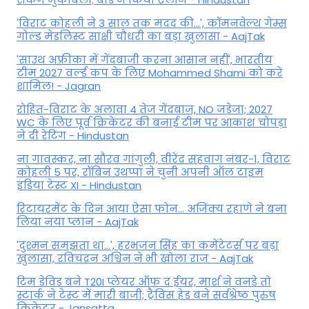
'विराट कोहली ने 3 साल तक मदद की...', कॉमनवेल्थ गेम्स
गोल्ड मेडलिस्ट साक्षी चौधरी का बड़ा खुलासा - AajTak
'साउथ अफ्रीका में गेंदबाजी करना आसान नहीं', भारतीय
टीम 2027 वर्ल्‍ड कप के लिए Mohammed Shami को करे
शामिल! - Jagran
रोहित-विराट के अलावा 4 तेज गेंदबाज, NO जडेजा; 2027
WC के लिए पूर्व क्रिकेटर की बनाई टीम पर आकाश चोपड़ा
ने दी रेटिंग - Hindustan
ना गावस्कर, ना सौरव गांगुली, वीरेंद्र सहवाग नंबर-1, विराट
कोहली 5 पर, रॉबिन उथप्पा ने चुनी अपनी ऑल टाइम
इंडिया टेस्ट XI - Hindustan
रिटायरमेंट के दिन आया ऐसा फोन... अजिंक्य रहाणे ने बना
लिया नया प्लान - AajTak
'दुश्मन समझता था...', हरभजन सिंह का कमेंटेटर्स पर बड़ा
खुलासा, रव‍िचंद्रन अश्विन ने भी खोला राज - AajTak
टिम डेविड बने T20I प्लेयर ऑफ द ईयर, मार्श ने वनडे तो
स्टार्क ने टेस्ट में मारी बाजी; ट्रैविस हेड बने सर्वश्रेष्ठ पुरुष
क्रिकेटर - Jansatta