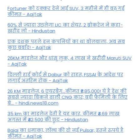
Fortuner को टक्कर देने आई SUV, 3 महीने में ही बढ़ गई
कीमत - AajTak
60% से ज्यादा उछलेगा LIC का शेयर, 2 ब्रोकरेज ने कहा-
खरीद लो - Hindustan
एक दशक पहले इन कंपनियों का था बोलबाला, अब सब
कुछ बर्बाद! - AajTak
26KM माइलेज और धांसू लुक, 4 लाख ने खरीदी Maruti SUV
- AajTak
दिल्ली हाई कोर्ट से Dabur को राहत, FSSAI के आदेश पर
लगाई अंतरिम रोक - AajTak
26 KM माइलेज, 6 एयरबैग...कीमत ₹8,85,000! ये है देश की
सबसे ज्यादा बिकने वाली CNG कार; बड़ी फैमिली के लिए
बे... - hindi.news18.com
35 km का माइलेज देती है यह कार, कीमत ₹4.69 लाख;
अगस्त में ₹42,500 की छूट - Hindustan
Bajaj का धमाका, लॉन्च की दो नई Pulsar, इतने रुपये है
कीमत - AajTak