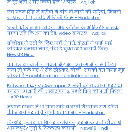
में हुईं भर्ती, शेयर किया हेल्थ अपडेट - AajTak
जब पवन सिंह ने गरीबों में बांट दीं नोटों की गड्डियां, मिनटों
में खत्म हो गई इवेंट में मिली फीस - Hindustan
'मनी फॉलोज माई ब्रदर'... अब कॉलेज के ओरिएंटेशन तक
पहुंचा रवि किशन का ट्रेंड, Video वायरल - AajTak
बॉलीवुड में एंट्री के लिए नहीं थे पैसे, दोस्तों ने पाई-पाई
जोड़कर बनाया मेंबर, बेटा दे चुका 800 करोड़ी फिल्... -
News18 Hindi
काजल राघवानी ने पवन सिंह संग अंतरंग सीन से किया
मना तो चले गए थे सेट छोड़कर, बोलीं- सबको दस जगह मुंह
मारना है - navbharattimes.indiatimes.com
Batwara 1947 Vs Awarapan 2: सनी की बंटवारा 1947 या
इमरान हाशमी की आवारापन 2, पहले दिन कौन सी फिल्म
- ABP News
मृणाल ठाकुर ने 10 साल छोटे यशस्वी जैसवाल संग डेटिंग
की खबरों पर तोड़ी चुप्पी, बताया सच - Hindustan
किशोर कुमार का बिहार कनेक्शन, हर साल क्यों लौटते थे
भागलपुर? जुड़ी है दिलचस्प कहानी - News18 Hindi