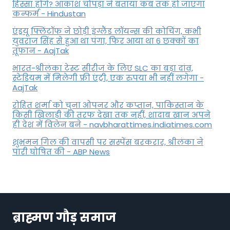
हिस्सा होंगे? आकाश चोपड़ा ने बताया कब तक हो जाएगा
कन्फर्म - Hindustan
एंड्रयू फ्लिंटॉफ ने छोड़ी इंग्लैंड लॉयन्स की कोच‍िंग, कभी
युवराज सिंह से हुआ था पंगा, फ‍िर आया था 6 छक्कों का
तूफान - AajTak
भारत-श्रीलंका टेस्ट सीरीज के लिए SLC का बड़ा दांव,
स्टेडियम में मिलेगी फ्री एंट्री, एक रुपया भी नहीं लगेगा -
AajTak
रोहित शर्मा को चुना ओपनर और कप्तान, पाकिस्तान के
किसी खिलाड़ी की तरफ देखा तक नहीं, शादाब खान अपने
ही देश में विलेन बने - navbharattimes.indiatimes.com
शुभमन गिल की वापसी पर सस्पेंस बरकरार, श्रीलंका ने
पारी घोषित की - ABP News
ब्राह्मण गौड़ समाज