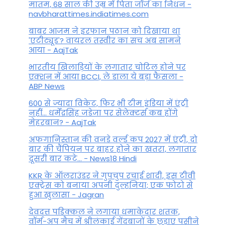
मातम, 68 साल की उम्र में पिता जॉर्ज का निधन -
navbharattimes.indiatimes.com
बाबर आजम ने इरफान पठान को दिखाया था
'एटीट्यूड'? वायरल तस्वीर का सच अब सामने
आया - AajTak
भारतीय खिलाड़ियों के लगातार चोटिल होने पर
एक्शन में आया BCCI, ले डाला ये बड़ा फैसला -
ABP News
600 से ज्यादा विकेट, फिर भी टीम इंडिया में एंट्री
नहीं... धर्मेंद्रसिंह जडेजा पर सेलेक्टर्स कब होंगे
मेहरबान? - AajTak
अफगानिस्तान की वनडे वर्ल्ड कप 2027 में एंट्री, दो
बार की चैंपियन पर बाहर होने का खतरा, लगातार
दूसरी बार कटे... - News18 Hindi
KKR के ऑलराउंडर ने गुपचुप रचाई शादी, इस टीवी
एक्ट्रेस को बनाया अपनी दुल्हनिया; एक फोटो से
हुआ खुलासा - Jagran
देवदत्त पडिक्कल ने लगाया धमाकेदार शतक,
वॉर्म-अप मैच में श्रीलंकाई गेंदबाजों के छुड़ाए पसीने