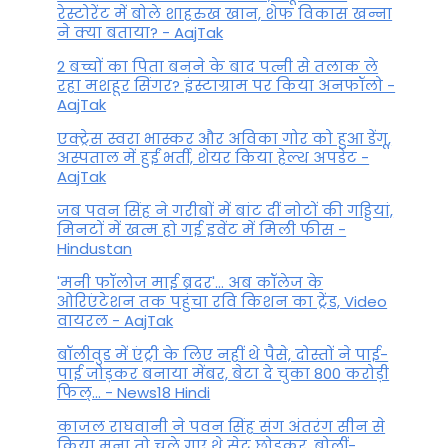
रेस्टोरेंट में बोले शाहरुख खान, शेफ विकास खन्ना
ने क्या बताया? - AajTak
2 बच्चों का पिता बनने के बाद पत्नी से तलाक ले
रहा मशहूर सिंगर? इंस्टाग्राम पर किया अनफॉलो -
AajTak
एक्ट्रेस स्वरा भास्कर और अविका गोर को हुआ डेंगू,
अस्पताल में हुईं भर्ती, शेयर किया हेल्थ अपडेट -
AajTak
जब पवन सिंह ने गरीबों में बांट दीं नोटों की गड्डियां,
मिनटों में खत्म हो गई इवेंट में मिली फीस -
Hindustan
'मनी फॉलोज माई ब्रदर'... अब कॉलेज के
ओरिएंटेशन तक पहुंचा रवि किशन का ट्रेंड, Video
वायरल - AajTak
बॉलीवुड में एंट्री के लिए नहीं थे पैसे, दोस्तों ने पाई-
पाई जोड़कर बनाया मेंबर, बेटा दे चुका 800 करोड़ी
फिल्... - News18 Hindi
काजल राघवानी ने पवन सिंह संग अंतरंग सीन से
किया मना तो चले गए थे सेट छोड़कर, बोलीं-