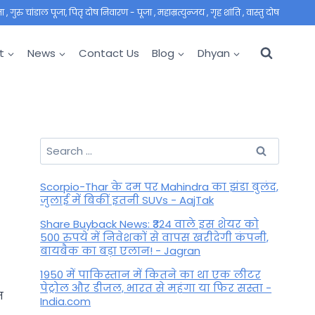
 गुरु चांडाल पूजा, पितृ दोष निवारण - पूजा , महाम्रत्युन्जय , गृह शांति , वास्तु दोष
t
News
Contact Us
Blog
Dhyan
Search
for:
Scorpio-Thar के दम पर Mahindra का झंडा बुलंद,
जुलाई में बिकीं इतनी SUVs - AajTak
Share Buyback News: ₹324 वाले इस शेयर को
500 रुपये में निवेशकों से वापस खरीदेगी कंपनी,
बायबैक का बड़ा एलान! - Jagran
1950 में पाकिस्तान में कितने का था एक लीटर
पेट्रोल और डीजल, भारत से महंगा या फिर सस्ता -
त
India.com