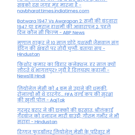
सबको दस जगह मुंह मारना है -
navbharattimes.indiatimes.com
Batwara 1947 Vs Awarapan 2: सनी की बंटवारा
1947 या इमरान हाशमी की आवारापन 2, पहले
दिन कौन सी फिल्म - ABP News
मृणाल ठाकुर ने 10 साल छोटे यशस्वी जैसवाल संग
डेटिंग की खबरों पर तोड़ी चुप्पी, बताया सच -
Hindustan
किशोर कुमार का बिहार कनेक्शन, हर साल क्यों
लौटते थे भागलपुर? जुड़ी है दिलचस्प कहानी -
News18 Hindi
ल‍ियोनेल मेसी को 4 बम से उड़ाने की धमकी,
रोनाल्डो भी थे टारगेट... FIFA वर्ल्ड कप की सुरक्षा
की खुली पोल - AajTak
गुरनूर बरार ने की छक्कों की बरसात, श्रीलंकाई
गेंदबाज को दनादन मारी बाउंड्री; गौतम गंभीर ने भी
सराहा - Hindustan
दिग्गज फुटबॉलर लियोनेल मेसी के परिवार में