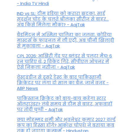
- India TV Hindi
IND vs SL: टीम इंड‍िया को करारा झटका, साई
सुदर्शन चोट के चलते श्रीलंका सीरीज से बाहर...
अब किसे म‍िलेगा मौका? - AajTak
बैडमिंटन में अश्मिता चालिहा का जलवा, कोरिया
मास्टर्स के फाइनल में ली एंट्री, अब चीनी खिलाड़ी
से मुकाबला - AajTak
CPL 2026: आखिरी गेंद पर ब्लंडर से पलटा मैच! 6
रन चाहिए थे, 2 विकेट गिरे, सीपीएल ओपनर में
ऐसे न‍िकला नतीजा - AajTak
वेस्टइंडीज से दूसरे टेस्ट के बाद पाकिस्तानी
क्रिकेटर पर लगा दो साल का बैन, जानें वजह -
ABP News
पाकिस्तान क्रिकेट को बाय-बाय कहेगा स्टार
ऑलराउंडर? लंबे समय से टीम से बाहर, अफवाहों
पर तोड़ी चुप्पी - AajTak
क्या मोहम्मद शमी और भुवनेश्वर कुमार 2027 वर्ल्ड
कप का हिस्सा होंगे? आकाश चोपड़ा ने बताया कब
तक हो जाएगा कन्फर्म - Hindustan