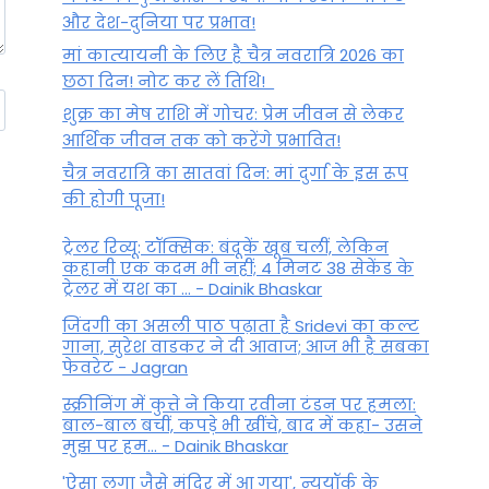
और देश-दुनिया पर प्रभाव!
मां कात्‍यायनी के लिए है चैत्र नवरात्रि 2026 का
छठा दिन! नोट कर लें तिथि!
शुक्र का मेष राशि में गोचर: प्रेम जीवन से लेकर
आर्थिक जीवन तक को करेंगे प्रभावित!
चैत्र नवरात्रि का सातवां दिन: मां दुर्गा के इस रूप
की होगी पूजा!
ट्रेलर रिव्यू: टॉक्सिक: बंदूकें खूब चलीं, लेकिन
कहानी एक कदम भी नहीं; 4 मिनट 38 सेकेंड के
ट्रेलर में यश का ... - Dainik Bhaskar
जिंदगी का असली पाठ पढ़ाता है Sridevi का कल्ट
गाना, सुरेश वाडकर ने दी आवाज; आज भी है सबका
फेवरेट - Jagran
स्क्रीनिंग में कुत्ते ने किया रवीना टंडन पर हमला:
बाल-बाल बचीं, कपड़े भी खींचे, बाद में कहा- उसने
मुझ पर हम... - Dainik Bhaskar
'ऐसा लगा जैसे मंदिर में आ गया', न्यूयॉर्क के