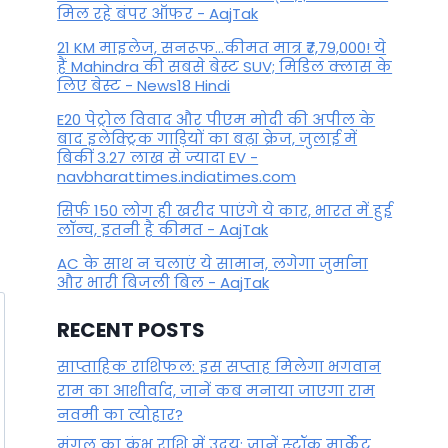
By
June 8, 2023
मिल रहे बंपर ऑफर - AajTak
21 KM माइलेज, सनरूफ...कीमत मात्र ₹7,79,000! ये
हैं Mahindra की सबसे बेस्ट SUV; मिडिल क्लास के
लिए बेस्ट - News18 Hindi
E20 पेट्रोल विवाद और पीएम मोदी की अपील के
बाद इलेक्ट्रिक गाड़ियों का बढ़ा क्रेज, जुलाई में
बिकीं 3.27 लाख से ज्यादा EV -
navbharattimes.indiatimes.com
सिर्फ 150 लोग ही खरीद पाएंगे ये कार, भारत में हुई
लॉन्च, इतनी है कीमत - AajTak
AC के साथ न चलाएं ये सामान, लगेगा जुर्माना
और भारी बिजली बिल - AajTak
RECENT POSTS
साप्ताहिक राशिफल: इस सप्ताह मिलेगा भगवान
राम का आशीर्वाद, जानें कब मनाया जाएगा राम
नवमी का त्योहार?
मंगल का कुंभ राशि में उदय: जानें स्‍टॉक मार्केट