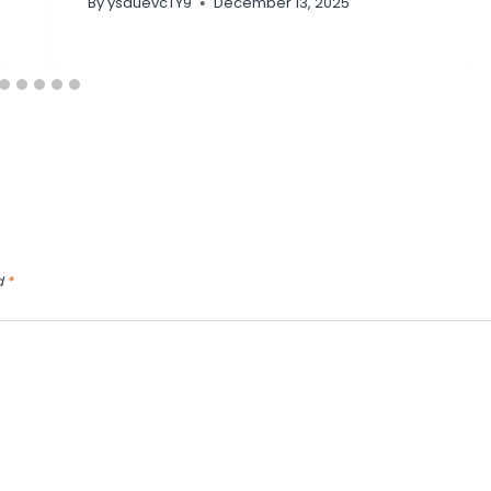
By
ysduevcTY9
December 13, 2025
d
*