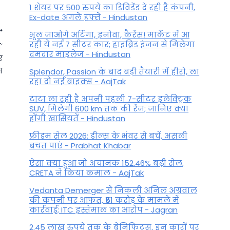
1 शेयर पर 500 रुपये का डिविडेंड दे रही है कंपनी,
Ex-date अगले हफ्ते - Hindustan
भूल जाओगे अर्टिगा, इनोवा, कैरेंस! मार्केट में आ
रही ये नई 7 सीटर कार; हाइब्रिड इंजन से मिलेगा
’
दमदार माइलेज - Hindustan
ए
न
Splendor, Passion के बाद बड़ी तैयारी में हीरो, ला
रहा दो नई बाइक्स - AajTak
टाटा ला रही है अपनी पहली 7-सीटर इलेक्ट्रिक
SUV, मिलेगी 600 km तक की रेंज; जानिए क्या
होंगी खासियतें - Hindustan
फ्रीडम सेल 2026: डील्स के भंवर से बचें, असली
बचत पाएं - Prabhat Khabar
ऐसा क्या हुआ जो अचानक 152.46% बढ़ी सेल,
CRETA ने किया कमाल - AajTak
Shankh Puja Vidhi: देवी-देवताओं
Vedanta Demerger से निकली अनिल अग्रवाल
की पूजा में शंख का इस्तेमाल करते
की कंपनी पर आफत, ₹51 करोड़ के मामले में
कार्रवाई; ITC इस्तेमाल का आरोप - Jagran
समय कभी भूलकर न करें ये गलती
2.45 लाख रुपये तक के बेनिफिट्स, इन कारों पर