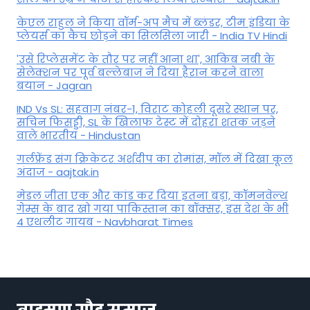
केएल राहुल ने किया वॉर्म-अप मैच में ब्लंडर, टीम इंडिया के
प्लेयर्स का कैच छोड़ने का सिलसिला जारी - India TV Hindi
'उसे रिप्लेसमेंट के तौर पर नहीं आना था', आकिब नबी के
सेलेक्शन पर पूर्व बल्लेबाज ने दिया हैरान करने वाला
बयान - Jagran
IND Vs SL: सहवाग नंबर-1, विराट कोहली दूसरे स्थान पर,
सचिन फिसड्डी, SL के खिलाफ टेस्ट में दोहरा शतक जड़ने
वाले भारतीय - Hindustan
गर्लफ्रेंड संग क्रिकेटर अर्शदीप का रोमांस, मॉल में द‍िखा कूल
अंदाज - aajtak.in
मेडल जीता एक और कांड कर दिया इतना बड़ा, कॉमनवेल्थ
गेम्स के बाद खो गया पाकिस्तान का बॉक्सर, इस देश के भी
4 एथलीट गायब - Navbharat Times