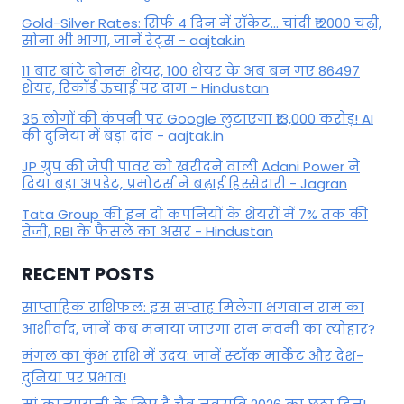
Gold-Silver Rates: सिर्फ 4 दिन में रॉकेट... चांदी ₹12000 चढ़ी,
सोना भी भागा, जानें रेट्स - aajtak.in
11 बार बांटे बोनस शेयर, 100 शेयर के अब बन गए 86497
शेयर, रिकॉर्ड ऊंचाई पर दाम - Hindustan
35 लोगों की कंपनी पर Google लुटाएगा ₹13,000 करोड़! AI
की दुनिया में बड़ा दांव - aajtak.in
JP ग्रुप की जेपी पावर को खरीदने वाली Adani Power ने
दिया बड़ा अपडेट, प्रमोटर्स ने बढ़ाई हिस्सेदारी - Jagran
Tata Group की इन दो कंपनियों के शेयरों में 7% तक की
तेजी, RBI के फैसले का असर - Hindustan
RECENT POSTS
साप्ताहिक राशिफल: इस सप्ताह मिलेगा भगवान राम का
आशीर्वाद, जानें कब मनाया जाएगा राम नवमी का त्योहार?
मंगल का कुंभ राशि में उदय: जानें स्‍टॉक मार्केट और देश-
दुनिया पर प्रभाव!