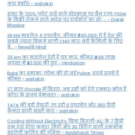
कुछ बर्बाद! - aajtak.in
डाबर के '100% प्योर' दावे वाले प्रोडक्ट्स पर बैन टला: FSSAI
के बिक्री रोकने वाले आदेश पर हाईकोर्ट का स्टे; ... - Dainik
Bhaskar
26 KM माइलेज, 6 एयरबैग...कीमत ₹8,85,000! ये है देश की
सबसे ज्यादा बिकने वाली CNG कार; बड़ी फैमिली के लिए
बे... - News18 Hindi
35 km का माइलेज देती है यह कार, कीमत ₹4.69 लाख;
अगस्त में ₹42,500 की छूट - Hindustan
Bajaj का धमाका, लॉन्च की दो नई Pulsar, इतने रुपये है
कीमत - aajtak.in
27 साल Google में बिताए, अब उसी को देंगे टक्कर! कौन हैं
कोटा के संजय घेमावत? - aajtak.in
TATA की बड़ी तैयारी, ला रही 6 एयरबैग और 360 डिग्री
कैमरा वाली सस्ती कार - aajtak.in
Cooling Without Electricity: बिना बिजली-AC के 7 डिग्री
तक ठंडा होगा कमरा, मिट्टी और 3D प्रिंटिंग वाली तकनीक
बदलेगी कूलिंग की दुनिया - Navbharat Times