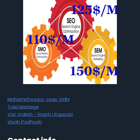
Mahamrityunjay Jaap Vidhi
Tulsi Marriage
Vat Vraksh - Srasti Utappati
Vivah Padhyati