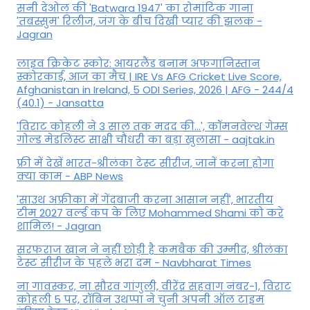
सनी देओल की 'Batwara 1947' का रोमांटिक गाना
'तबस्सुम' रिलीज, जंग के बीच दिखी प्यार की झलक -
Jagran
लाइव क्रिकेट स्कोर: आयरलैंड बनाम अफगानिस्तान
स्कोरकार्ड, आज का मैच | IRE Vs AFG Cricket Live Score,
Afghanistan in Ireland, 5 ODI Series, 2026 | AFG - 244/4
(40.1) - Jansatta
'विराट कोहली ने 3 साल तक मदद की...', कॉमनवेल्थ गेम्स
गोल्ड मेडलिस्ट साक्षी चौधरी का बड़ा खुलासा - aajtak.in
फ्री में देखें भारत-श्रीलंका टेस्ट सीरीज, जानें करना होगा
क्या काम - ABP News
'साउथ अफ्रीका में गेंदबाजी करना आसान नहीं', भारतीय
टीम 2027 वर्ल्‍ड कप के लिए Mohammed Shami को करे
शामिल! - Jagran
सरफराज खान ने नहीं छोड़ी है कमबैक की उम्मीद, श्रीलंका
टेस्ट सीरीज के पहले भरा दम - Navbharat Times
ना गावस्कर, ना सौरव गांगुली, वीरेंद्र सहवाग नंबर-1, विराट
कोहली 5 पर, रॉबिन उथप्पा ने चुनी अपनी ऑल टाइम