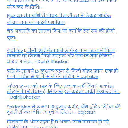
मां कात्‍यायनी के लिए है चैत्र नवरात्रि 2026 का छठा दिन!
नोट कर लें तिथि!
शुक्र का मेष राशि में गोचर: प्रेम जीवन से लेकर आर्थिक
जीवन तक को करेंगे प्रभावित!
चैत्र नवरात्रि का सातवां दिन: मां दुर्गा के इस रूप की होगी
पूजा!
मूवी रिव्यू: डीसी: अभिनेता बने लोकेश कनगराज ने किया
कमाल या फिल्म सिर्फ स्टाइल और एक्शन तक सिमटी?
आइए जानते... - Dainik Bhaskar
पति के सामने Ex कुशाल टंडन से मिलीं गौहर खान, एक ही
फ्रेम में दिखे साथ, फैंस ने की तारीफ - aajtak.in
'गौरव खन्ना को TRP के लिए तलाक नहीं दिया': आकांक्षा
बोलीं- पेपर्स तैयार हैं, सिर्फ साइन करना बाकी; रियलटी श...
- Dainik Bhaskar
Spider Man ने कमाए 10 हजार करोड़, टॉम हॉलैेंड-जैंडेया की
दूसरी सीक्रेट वेडिंग, पहुंचे ये सितारे! - aajtak.in
बिलबोर्ड के अंदर रहता है ये शख्स! जानें वायरल हो रहे
वीडियो का सच - aajtak.in