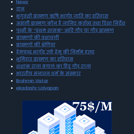
News
दान
भृगुवंशी ब्राह्मण ऋषि भार्गव जाति का इतिहास
असली ब्राह्मण कौन है जानिए कर्तव्य तथा दिशा निर्देश
पृथ्वी के “प्रथम शासक” आदि गौड़ या गौड़ ब्राह्मण
ब्राह्मणों की वंशावली
ब्राह्मणों की श्रेणियां
हेमचन्द्र भार्गव उर्फ हेमू की निर्मम हत्या
भूमिहार ब्राह्मण का इतिहास
शशांक राजा बंगाल का हिंदू गौड़ राज्य
भारतीय सनातन धर्म के संस्कार
Brahmin Vistar
ekadashi-Udyapan