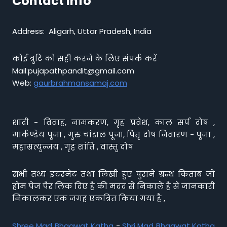
Contact info
Address: Aligarh, Uttar Pradesh, India
कोई त्रुटि को सही करने के लिए संपर्क करें
Mail:pujapathpandit@gmail.com
Web:
gaurbrahmansamaj.com
शादी - विवाह, नामकरण, गृह प्रवेश, काल सर्प दोष ,
मार्कण्डेय पूजा , गुरु चांडाल पूजा, पितृ दोष निवारण - पूजा ,
महाम्रत्युन्जय , गृह शांति , वास्तु दोष
सभी तथ्य इंटरनेट तथा लिखी हुए पुराने ग्रन्थ किताब जो
होम पेज पैर लिंक दिए है की मदद से निकाले है से जानकारी
निकालकर एक जगह एकत्रित किया गया है ,
Shree Mad Bhagwat Katha
-
Shri Mad Bhagwat Katha