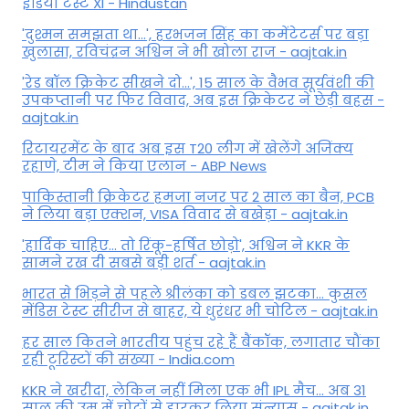
इंडिया टेस्ट XI - Hindustan
'दुश्मन समझता था...', हरभजन सिंह का कमेंटेटर्स पर बड़ा
खुलासा, रव‍िचंद्रन अश्विन ने भी खोला राज - aajtak.in
'रेड बॉल क्रिकेट सीखने दो...', 15 साल के वैभव सूर्यवंशी की
उपकप्तानी पर फ‍िर व‍िवाद, अब इस क्रिकेटर ने छेड़ी बहस -
aajtak.in
रिटायरमेंट के बाद अब इस T20 लीग में खेलेंगे अजिंक्य
रहाणे, टीम ने किया एलान - ABP News
पाकिस्तानी क्रिकेटर हमजा नजर पर 2 साल का बैन, PCB
ने ल‍िया बड़ा एक्शन, VISA व‍िवाद से बखेड़ा - aajtak.in
'हार्दिक चाहिए... तो रिंकू-हर्षित छोड़ो', अश्विन ने KKR के
सामने रख दी सबसे बड़ी शर्त - aajtak.in
भारत से भिड़ने से पहले श्रीलंका को डबल झटका... कुसल
मेंडिस टेस्ट सीरीज से बाहर, ये धुरंधर भी चोटिल - aajtak.in
हर साल कितने भारतीय पहुंच रहे हैं बैंकॉक, लगातार चौंका
रही टूरिस्टों की संख्या - India.com
KKR ने खरीदा, लेकिन नहीं मिला एक भी IPL मैच... अब 31
साल की उम्र में चोटों से हारकर लिया संन्यास - aajtak.in