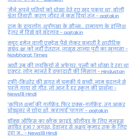
'मैंने अपने पतियों को धोखा देते हुए खुद पकड़ा था', बोलीं
श्वेता तिवारी, करण जौहर ने कस दिया तंज - aajtak.in
राम के डायलॉग, शूर्पणखा के सीन्स... रामायण के इंग्लिश
ट्रेलर में दिखे बड़े बदलाव - aajtak.in
क्यूट इमेज वाली एक्ट्रेस पैसे लेकर बनाती है शारीरिक
संबंध, BF को नहीं ऐतराज, जासूस तान्‍या पुरी का खुलासा -
Navbharat Times
आधी उम्र की लड़कियों से अफेयर, पत्नी को धोखा दे रहा था
एक्टर, लोग मानते हैं वफादारी की मिसाल - Hindustan
रफी-किशोर की संगत में चमकी ये बच्ची, नाम बदलने से
पहले गाया वो गीत, जो आज है हर स्कूल की प्रार्थना -
News18 Hindi
'कपिल शर्मा की गर्लफ्रेंड, फिर एक्स-गर्लफ्रेंड', तंग आकर
प्रोड्यूसर ने छोड़ा शो, कहलाई 'पागल' - aajtak.in
बॉक्स ऑफिस का ब्लैक फ्राइडे: बॉलीवुड के लिए मनहूस
साबित हुआ 7 अगस्त, देवानंद से अक्षय कुमार तक के लिए
रहा अ... - News18 Hindi