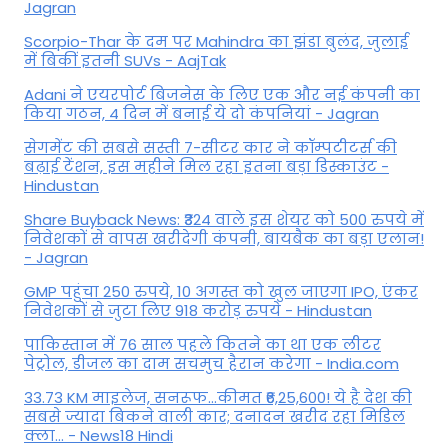
Jagran
Scorpio-Thar के दम पर Mahindra का झंडा बुलंद, जुलाई
में बिकीं इतनी SUVs - AajTak
Adani ने एयरपोर्ट बिजनेस के लिए एक और नई कंपनी का
किया गठन, 4 दिन में बनाई ये दो कंपनियां - Jagran
सेगमेंट की सबसे सस्ती 7-सीटर कार ने कॉम्पटीटर्स की
बढ़ाई टेंशन, इस महीने मिल रहा इतना बड़ा डिस्काउंट -
Hindustan
Share Buyback News: ₹324 वाले इस शेयर को 500 रुपये में
निवेशकों से वापस खरीदेगी कंपनी, बायबैक का बड़ा एलान!
- Jagran
GMP पहुंचा 250 रुपये, 10 अगस्त को खुल जाएगा IPO, एंकर
निवेशकों से जुटा लिए 918 करोड़ रुपये - Hindustan
पाकिस्तान में 76 साल पहले कितने का था एक लीटर
पेट्रोल, डीजल का दाम सचमुच हैरान करेगा - India.com
33.73 KM माइलेज, सनरूफ...कीमत ₹6,25,600! ये है देश की
सबसे ज्यादा बिकने वाली कार; दनादन खरीद रहा मिडिल
क्ला... - News18 Hindi