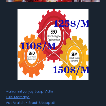
Mahamrityunjay Jaap Vidhi
Tulsi Marriage
Vat Vraksh - Srasti Utappati