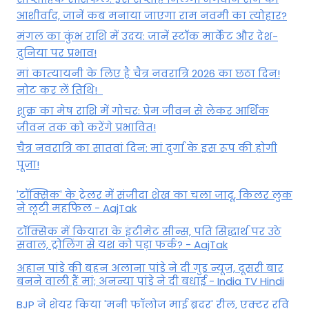
आशीर्वाद, जानें कब मनाया जाएगा राम नवमी का त्योहार?
मंगल का कुंभ राशि में उदय: जानें स्‍टॉक मार्केट और देश-
दुनिया पर प्रभाव!
मां कात्‍यायनी के लिए है चैत्र नवरात्रि 2026 का छठा दिन!
नोट कर लें तिथि!
शुक्र का मेष राशि में गोचर: प्रेम जीवन से लेकर आर्थिक
जीवन तक को करेंगे प्रभावित!
चैत्र नवरात्रि का सातवां दिन: मां दुर्गा के इस रूप की होगी
पूजा!
'टॉक्सिक' के ट्रेलर में संजीदा शेख का चला जादू, किलर लुक
ने लूटी महफिल - AajTak
टॉक्सिक में कियारा के इंटीमेट सीन्स, पति सिद्धार्थ पर उठे
सवाल, ट्रोलिंग से यश को पड़ा फर्क? - AajTak
अहान पांडे की बहन अलाना पांडे ने दी गुड न्यूज, दूसरी बार
बनने वाली हैं मां; अनन्या पांडे ने दी बधाई - India TV Hindi
BJP ने शेयर किया 'मनी फॉलोज माई ब्रदर' रील, एक्टर रवि