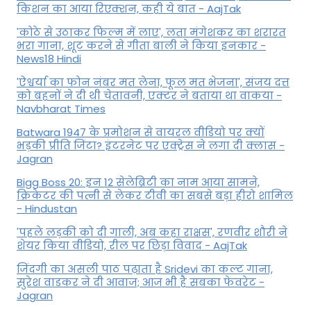
किशन का आया रिएक्शन, कही ये बात - AajTak
'कोठे से उठाकर फिल्म में लाए', लता मंगेशकर का शरारत
भरा गाना, शूट करने से गीता बाली ने किया इनकार -
News18 Hindi
'ऐश्वर्या का फोन नंबर मत लेना, फूल मत भेजना', संजय दत्त
को बहनों ने दी थी चेतावनी, एक्टर ने बताया था वाकया -
Navbharat Times
Batwara 1947 के प्रमोशन से वायरल वीडियो पर क्यों
भड़की प्रीति जिंटा? इंटरनेट पर एक्ट्रेस ने लगा दी क्लास -
Jagran
Bigg Boss 20: इन 12 सेलेब्रिटी का नाम आया सामने,
क्रिकेटर की पत्नी से लेकर टीवी का सबसे बड़ा हीरो शामिल
- Hindustan
'पहले लड़की को दी गाली, अब कहा राक्षस', रणवीर शौरी ने
शेयर किया वीडियो, रील पर छिड़ा विवाद - AajTak
जिंदगी का असली पाठ पढ़ाता है Sridevi का कल्ट गाना,
सुरेश वाडकर ने दी आवाज; आज भी है सबका फेवरेट -
Jagran