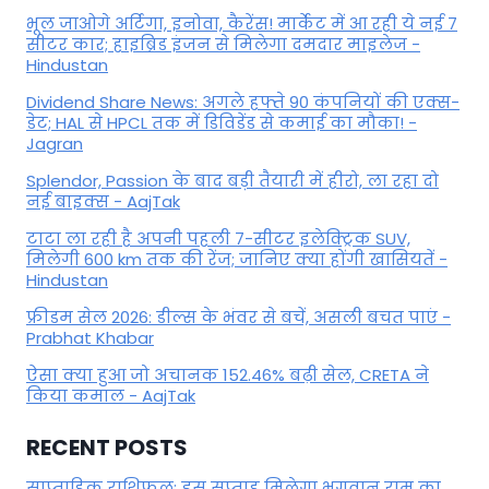
भूल जाओगे अर्टिगा, इनोवा, कैरेंस! मार्केट में आ रही ये नई 7
सीटर कार; हाइब्रिड इंजन से मिलेगा दमदार माइलेज -
Hindustan
Dividend Share News: अगले हफ्ते 90 कंपनियों की एक्स-
डेट; HAL से HPCL तक में डिविडेंड से कमाई का मौका! -
Jagran
Splendor, Passion के बाद बड़ी तैयारी में हीरो, ला रहा दो
नई बाइक्स - AajTak
टाटा ला रही है अपनी पहली 7-सीटर इलेक्ट्रिक SUV,
मिलेगी 600 km तक की रेंज; जानिए क्या होंगी खासियतें -
Hindustan
फ्रीडम सेल 2026: डील्स के भंवर से बचें, असली बचत पाएं -
Prabhat Khabar
ऐसा क्या हुआ जो अचानक 152.46% बढ़ी सेल, CRETA ने
किया कमाल - AajTak
RECENT POSTS
साप्ताहिक राशिफल: इस सप्ताह मिलेगा भगवान राम का