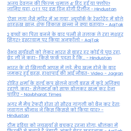
अजय देवगन की फिल्म ‘धमाल 4’ हिट हुई या फ्लॉप?
जानिए यहां, OTT पर इस दिन होगी रिलीज - Hindustan
'ऐसा लगा जैसे मंदिर में आ गया', न्यूयॉर्क के रेस्टोरेंट में बोले
शाहरुख खान, शेफ विकास खन्ना ने क्या बताया? - AajTak
2 बच्चों का पिता बनने के बाद पत्नी से तलाक ले रहा मशहूर
सिंगर? इंस्टाग्राम पर किया अनफॉलो - AajTak
वैभव सूर्यवंशी को लेकर भारत से बाहर हर कोई ये पूछ रहा,
ब्रेट ली ने कहा- किसे फर्क पड़ता है कि… - Hindustan
भारत के दो खिलाड़ी आपस में लड़े, मैच खत्म होने के बाद
जमकर हुई बहस, हाथापाई की आई नौबत- Video - Jagran
रोहित शर्मा के वर्ल्ड कप खेलने वाली बहस में कूदे अजिंक्य
रहाणे, कहा- सेलेक्टर्स को साफ बोलकर खत्म कर देना
चाहिए - Navbharat Times
अगर मैं मैच रेफरी होता तो सौरव गांगुली को बैन कर देता;
जवागल श्रीनाथ ने किस किससे को किया याद? -
Hindustan
टीम इंडिया को जयसूर्या से बचकर रहना होगा, श्रीलंका में
फिरकी से मचाते हैं तबाही, आंकड़े बेहद खतरनाक - AajTak