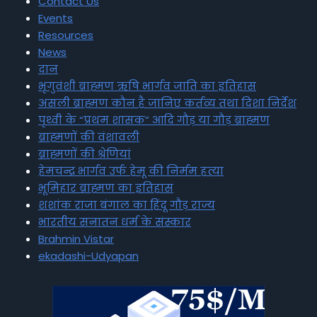
Contact Us
Events
Resources
News
दान
भृगुवंशी ब्राह्मण ऋषि भार्गव जाति का इतिहास
असली ब्राह्मण कौन है जानिए कर्तव्य तथा दिशा निर्देश
पृथ्वी के “प्रथम शासक” आदि गौड़ या गौड़ ब्राह्मण
ब्राह्मणों की वंशावली
ब्राह्मणों की श्रेणियां
हेमचन्द्र भार्गव उर्फ हेमू की निर्मम हत्या
भूमिहार ब्राह्मण का इतिहास
शशांक राजा बंगाल का हिंदू गौड़ राज्य
भारतीय सनातन धर्म के संस्कार
Brahmin Vistar
ekadashi-Udyapan