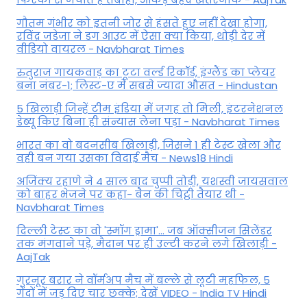
गौतम गंभीर को इतनी जोर से हंसते हुए नहीं देखा होगा,
रविंद्र जडेजा ने डग आउट में ऐसा क्या किया, थोड़ी देर में
वीडियो वायरल - Navbharat Times
रुतुराज गायकवाड़ का टूटा वर्ल्ड रिकॉर्ड, इंग्लैंड का प्लेयर
बना नंबर-1; लिस्ट-ए में सबसे ज्यादा औसत - Hindustan
5 खिलाड़ी जिन्हें टीम इंडिया में जगह तो मिली, इंटरनेशनल
डेब्यू किए बिना ही संन्यास लेना पड़ा - Navbharat Times
भारत का वो बदनसीब खिलाड़ी, जिसने 1 ही टेस्ट खेला और
वही बन गया उसका विदाई मैच - News18 Hindi
अजिंक्य रहाणे ने 4 साल बाद चुप्पी तोड़ी, यशस्वी जायसवाल
को बाहर भेजने पर कहा- बैन की चिट्ठी तैयार थी -
Navbharat Times
दिल्ली टेस्ट का वो 'स्मॉग ड्रामा'... जब ऑक्सीजन सिलेंडर
तक मंगवाने पड़े, मैदान पर ही उल्टी करने लगे खिलाड़ी -
AajTak
गुरनूर बरार ने वॉर्मअप मैच में बल्ले से लूटी महफिल, 5
गेंदों में जड़ दिए चार छक्के; देखें VIDEO - India TV Hindi