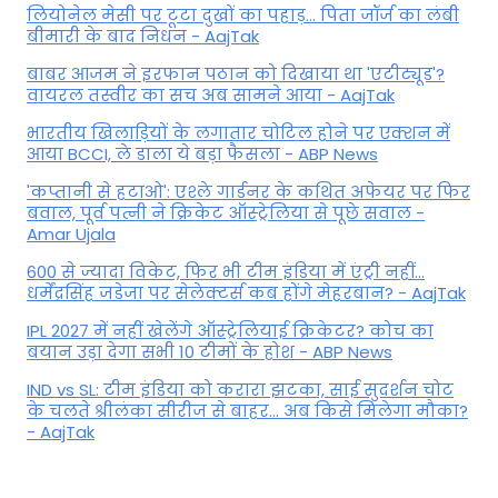
लियोनेल मेसी पर टूटा दुखों का पहाड़... पिता जॉर्ज का लंबी
बीमारी के बाद निधन - AajTak
बाबर आजम ने इरफान पठान को दिखाया था 'एटीट्यूड'?
वायरल तस्वीर का सच अब सामने आया - AajTak
भारतीय खिलाड़ियों के लगातार चोटिल होने पर एक्शन में
आया BCCI, ले डाला ये बड़ा फैसला - ABP News
'कप्तानी से हटाओ': एश्ले गार्डनर के कथित अफेयर पर फिर
बवाल, पूर्व पत्नी ने क्रिकेट ऑस्ट्रेलिया से पूछे सवाल -
Amar Ujala
600 से ज्यादा विकेट, फिर भी टीम इंडिया में एंट्री नहीं...
धर्मेंद्रसिंह जडेजा पर सेलेक्टर्स कब होंगे मेहरबान? - AajTak
IPL 2027 में नहीं खेलेंगे ऑस्ट्रेलियाई क्रिकेटर? कोच का
बयान उड़ा देगा सभी 10 टीमों के होश - ABP News
IND vs SL: टीम इंड‍िया को करारा झटका, साई सुदर्शन चोट
के चलते श्रीलंका सीरीज से बाहर... अब किसे म‍िलेगा मौका?
- AajTak