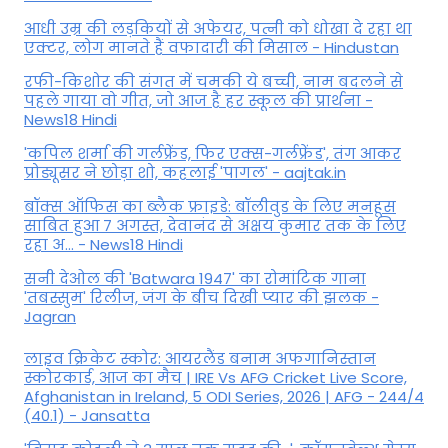
आधी उम्र की लड़कियों से अफेयर, पत्नी को धोखा दे रहा था
एक्टर, लोग मानते हैं वफादारी की मिसाल - Hindustan
रफी-किशोर की संगत में चमकी ये बच्ची, नाम बदलने से
पहले गाया वो गीत, जो आज है हर स्कूल की प्रार्थना -
News18 Hindi
'कपिल शर्मा की गर्लफ्रेंड, फिर एक्स-गर्लफ्रेंड', तंग आकर
प्रोड्यूसर ने छोड़ा शो, कहलाई 'पागल' - aajtak.in
बॉक्स ऑफिस का ब्लैक फ्राइडे: बॉलीवुड के लिए मनहूस
साबित हुआ 7 अगस्त, देवानंद से अक्षय कुमार तक के लिए
रहा अ... - News18 Hindi
सनी देओल की 'Batwara 1947' का रोमांटिक गाना
'तबस्सुम' रिलीज, जंग के बीच दिखी प्यार की झलक -
Jagran
लाइव क्रिकेट स्कोर: आयरलैंड बनाम अफगानिस्तान
स्कोरकार्ड, आज का मैच | IRE Vs AFG Cricket Live Score,
Afghanistan in Ireland, 5 ODI Series, 2026 | AFG - 244/4
(40.1) - Jansatta