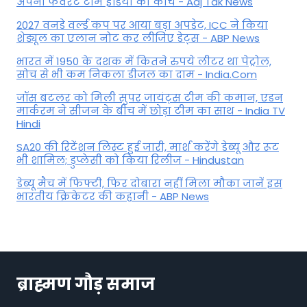
अपना फेवरेट टीम इंड‍िया का कोच - Aaj Tak News
2027 वनडे वर्ल्ड कप पर आया बड़ा अपडेट, ICC ने किया
शेड्यूल का एलान नोट कर लीजिए डेट्स - ABP News
भारत में 1950 के दशक में कितने रुपये लीटर था पेट्रोल,
सोच से भी कम निकला डीजल का दाम - India.Com
जॉस बटलर को मिली सुपर जायंट्स टीम की कमान, एडन
मार्करम ने सीजन के बीच में छोड़ा टीम का साथ - India TV
Hindi
SA20 की रिटेंशन लिस्ट हुई जारी, मार्श करेंगे डेब्यू और रूट
भी शामिल; डुप्लेसी को किया रिलीज - Hindustan
डेब्यू मैच में फिफ्टी, फिर दोबारा नहीं मिला मौका जानें इस
भारतीय क्रिकेटर की कहानी - ABP News
ब्राह्मण गौड़ समाज