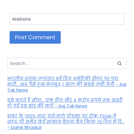
Website
Search
for:
भारतीय रुपया लगातार 9वें दिन अमेरिकी डॉलर पर पड़ा
भारी... 165 पैसे हुआ मजबूत, 1 साल की सबसे लंबी तेजी - Aaj
Tak News
इसे कहते हैं सौदा... एक डील और 4 करोड़ रुपये तक सस्ती
हो गई इस ब्रांड की कारें - Aaj Tak News
डाबर के '100% शुद्ध' दावे वाले प्रोडक्ट पर रोक: FSSAI ने
शहद-घी समेत कई सामान बेचना बैन किया; 15 दिन में रि...
- Dainik Bhaskar