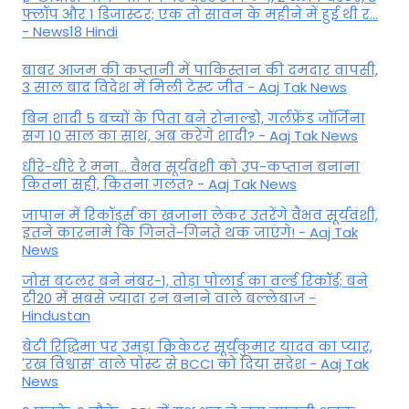
फ्लॉप और 1 डिजास्टर; एक तो सावन के महीने में हुई थी र...
- News18 Hindi
बाबर आजम की कप्तानी में पाकिस्तान की दमदार वापसी,
3 साल बाद विदेश में मिली टेस्ट जीत - Aaj Tak News
बिन शादी 5 बच्चों के पिता बने रोनाल्डो, गर्लफ्रेंड जॉर्जिना
संग 10 साल का साथ, अब करेंगे शादी? - Aaj Tak News
धीरे-धीरे रे मना… वैभव सूर्यवंशी को उप-कप्तान बनाना
कितना सही, कितना गलत? - Aaj Tak News
जापान में रिकॉर्ड्स का खजाना लेकर उतरेंगे वैभव सूर्यवंशी,
इतने कारनामे कि गिनते-गिनते थक जाएंगे! - Aaj Tak
News
जोस बटलर बने नंबर-1, तोड़ा पोलार्ड का वर्ल्ड रिकॉर्ड; बने
टी20 में सबसे ज्यादा रन बनाने वाले बल्लेबाज -
Hindustan
बेटी र‍िद्ध‍िमा पर उमड़ा क्रिकेटर सूर्यकुमार यादव का प्यार,
'रख विश्वास' वाले पोस्ट से BCCI को दिया संदेश - Aaj Tak
News