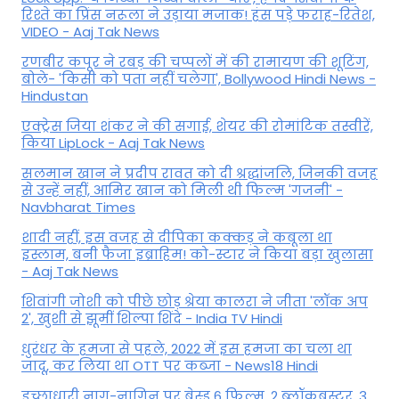
रिश्ते का प्रिंस नरूला ने उड़ाया मजाक! हंस पड़े फराह-रितेश,
VIDEO - Aaj Tak News
रणबीर कपूर ने रबड़ की चप्पलों में की रामायण की शूटिंग,
बोले- 'किसी को पता नहीं चलेगा', Bollywood Hindi News -
Hindustan
एक्ट्रेस जिया शंकर ने की सगाई, शेयर की रोमांटिक तस्वीरें,
किया LipLock - Aaj Tak News
सलमान खान ने प्रदीप रावत को दी श्रद्धांजलि, जिनकी वजह
से उन्हें नहीं, आमिर खान को मिली थी फिल्म 'गजनी' -
Navbharat Times
शादी नहीं, इस वजह से दीपिका कक्कड़ ने कबूला था
इस्लाम, बनी फैजा इब्राहिम! को-स्टार ने किया बड़ा खुलासा
- Aaj Tak News
शिवांगी जोशी को पीछे छोड़ श्रेया कालरा ने जीता 'लॉक अप
2', खुशी से झूमीं शिल्पा शिंदे - India TV Hindi
धुरंधर के हमजा से पहले, 2022 में इस हमजा का चला था
जादू, कर लिया था OTT पर कब्जा - News18 Hindi
इच्छाधारी नाग-नागिन पर बेस्ड 6 फिल्म, 2 ब्लॉकबस्टर, 3