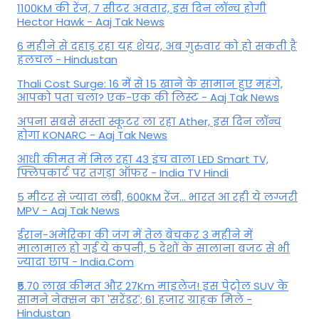
1100KM की रेंज, 7 सीटर अवतार, इस दिन लॉन्च होगी
Hector Hawk - Aaj Tak News
6 महीने से दहाड़ रहा यह शेयर, अब गुरुवार को हो सकती है
हलचल - Hindustan
Thali Cost Surge: 16 में से 15 खाने के सामान हुए महंगे,
आपको पता चला? एक-एक की लिस्ट - Aaj Tak News
अपना सबसे सस्ता स्कूटर ला रहा Ather, इस दिन लॉन्च
होगा KONARC - Aaj Tak News
आधी कीमत में मिल रहा 43 इंच वाला LED Smart TV,
फ्लिपकार्ट पर तगड़ा ऑफर - India TV Hindi
5 मीटर से ज्यादा लंबी, 600KM रेंज... भारत आ रही ये लग्जरी
MPV - Aaj Tak News
ईरान-अमेरिका की जंग में तेल बेचकर 3 महीने में
मालामाल हो गई ये कंपनी, 5 देशों के सालाना बजट से भी
ज्यादा छाप - India.Com
₹5.70 लाख कीमत और 27Km माइलेज! इस पेट्रोल SUV के
सामने नेक्सन का 'सरेंडर'; 61 हजार ग्राहक मिले -
Hindustan