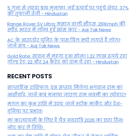
5 गुना से ज्यादा बढ़ा मुनाफा, नई ऊंचाई पर पहुंचे शेयर, 37%
की तूफानी तेजी - Hindustan
Range Rover SV Ultra: मसाज वाली सीट्स, 261Kmph की
स्पीड, भारत में लॉन्च हुई खास कार - Aaj Tak News
AC के आउटडोर यूनिट के पास ग्रिल क्यों लगाते हैं लोग?
जाने सच - Aaj Tak News
Gold Rate: सावन में महंगा हुआ सोना! 1.32 लाख रुपये रहा
गोल्ड रेट, 22 और 24 कैरेट का दाम ये रहा - Hindustan
RECENT POSTS
साप्ताहिक राशिफल: इस सप्ताह मिलेगा भगवान राम का
आशीर्वाद, जानें कब मनाया जाएगा राम नवमी का त्योहार?
मंगल का कुंभ राशि में उदय: जानें स्‍टॉक मार्केट और देश-
दुनिया पर प्रभाव!
मां कात्‍यायनी के लिए है चैत्र नवरात्रि 2026 का छठा दिन!
नोट कर लें तिथि!