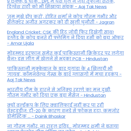
9 छक्के, 6 चौके... DPL में यश धुल ने जड़ा तूफानी शतक,
द‍िग्वेश राठी को भी स‍िखाया सबक - Aaj Tak News
'तुम मुझे ड्रॉप करो', रोहित शर्मा ने कोच गौतम गंभीर और
सेलेक्टर अजीत अगरकर को दी खुली चुनौती - Jagran
England Cricket: CSK की हिट जोड़ी फिर दिखेगी साथ!
इंग्लैंड के कोच बनते ही फ्लेमिंग ने दिया हसी को बड़ा ऑफर
- Amar Ujala
मोहम्मद इरफान समेत कई पाकिस्तानी क्रिकेटर पर लगेगा
बैन? इस लीग में खेलने से भड़का PCB - Hindustan
पाकिस्तानी मुक्केबाज के बाद युगांडा के 4 खिलाड़ी भी
'गायब', कॉमनवेल्थ गेम्स के बाद ग्लासगो में मचा हड़कंप -
Aaj Tak News
भारतीय टीम के हारने से अजिंक्य रहाणे का मन दुखी,
गौतम गंभीर को दिया एक बड़ा मैसेज - Hindustan
क्यों वर्ल्डकप के लिए क्वालिफाई नहीं कर पा रही
वेस्टइंडीज: टी-20 के कारण वनडे से फोकस हटा, कमजोर
डोमेस्टिक ... - Dainik Bhaskar
ना गौतम गंभीर, ना राहुल द्रव‍िड़... मोहम्मद शमी ने बताया