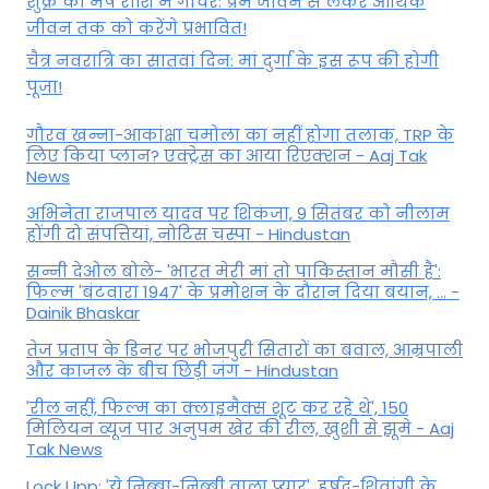
शुक्र का मेष राशि में गोचर: प्रेम जीवन से लेकर आर्थिक
जीवन तक को करेंगे प्रभावित!
चैत्र नवरात्रि का सातवां दिन: मां दुर्गा के इस रूप की होगी
पूजा!
गौरव खन्ना-आकांक्षा चमोला का नहीं होगा तलाक, TRP के
लिए किया प्लान? एक्ट्रेस का आया रिएक्शन - Aaj Tak
News
अभिनेता राजपाल यादव पर शिकंजा, 9 सितंबर को नीलाम
होंगी दो संपत्तियां, नोटिस चस्पा - Hindustan
सन्नी देओल बोले- 'भारत मेरी मां तो पाकिस्तान मौसी है':
फिल्म 'बंटवारा 1947' के प्रमोशन के दौरान दिया बयान, ... -
Dainik Bhaskar
तेज प्रताप के डिनर पर भोजपुरी सितारों का बवाल, आम्रपाली
और काजल के बीच छिड़ी जंग - Hindustan
'रील नहीं, फिल्म का क्लाइमैक्स शूट कर रहे थे', 150
मिलियन व्यूज पार अनुपम खेर की रील, खुशी से झूमे - Aaj
Tak News
Lock Upp: 'ये निब्बा-निब्बी वाला प्यार', हर्षद-शिवांगी के