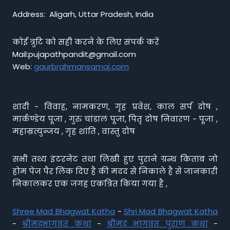
Address: Aligarh, Uttar Pradesh, India
कोई त्रुटि को सही करने के लिए संपर्क करें
Mail:pujapathpandit@gmail.com
Web:
gaurbrahmansamaj.com
शादी - विवाह, नामकरण, गृह प्रवेश, काल सर्प दोष ,
मार्कण्डेय पूजा , गुरु चांडाल पूजा, पितृ दोष निवारण - पूजा ,
महाम्रत्युन्जय , गृह शांति , वास्तु दोष
सभी तथ्य इंटरनेट तथा लिखी हुए पुराने ग्रन्थ किताब जो
होम पेज पैर लिंक दिए है की मदद से निकाले है से जानकारी
निकालकर एक जगह एकत्रित किया गया है ,
Shree Mad Bhagwat Katha
-
Shri Mad Bhagwat Katha
-
श्रीमद्भागवत कथा
-
श्रीमद भागवत पुराण कथा
-