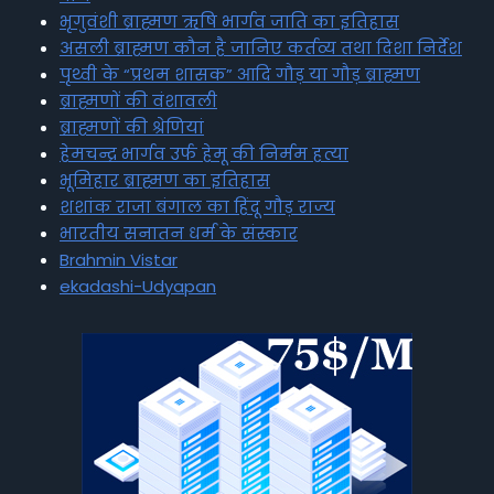
भृगुवंशी ब्राह्मण ऋषि भार्गव जाति का इतिहास
असली ब्राह्मण कौन है जानिए कर्तव्य तथा दिशा निर्देश
पृथ्वी के “प्रथम शासक” आदि गौड़ या गौड़ ब्राह्मण
ब्राह्मणों की वंशावली
ब्राह्मणों की श्रेणियां
हेमचन्द्र भार्गव उर्फ हेमू की निर्मम हत्या
भूमिहार ब्राह्मण का इतिहास
शशांक राजा बंगाल का हिंदू गौड़ राज्य
भारतीय सनातन धर्म के संस्कार
Brahmin Vistar
ekadashi-Udyapan