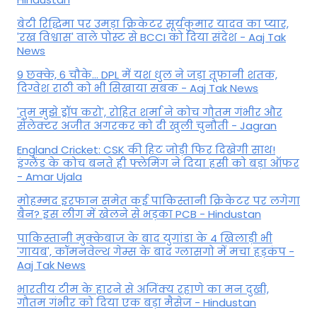
बेटी र‍िद्ध‍िमा पर उमड़ा क्रिकेटर सूर्यकुमार यादव का प्यार,
'रख विश्वास' वाले पोस्ट से BCCI को दिया संदेश - Aaj Tak
News
9 छक्के, 6 चौके... DPL में यश धुल ने जड़ा तूफानी शतक,
द‍िग्वेश राठी को भी स‍िखाया सबक - Aaj Tak News
'तुम मुझे ड्रॉप करो', रोहित शर्मा ने कोच गौतम गंभीर और
सेलेक्टर अजीत अगरकर को दी खुली चुनौती - Jagran
England Cricket: CSK की हिट जोड़ी फिर दिखेगी साथ!
इंग्लैंड के कोच बनते ही फ्लेमिंग ने दिया हसी को बड़ा ऑफर
- Amar Ujala
मोहम्मद इरफान समेत कई पाकिस्तानी क्रिकेटर पर लगेगा
बैन? इस लीग में खेलने से भड़का PCB - Hindustan
पाकिस्तानी मुक्केबाज के बाद युगांडा के 4 खिलाड़ी भी
'गायब', कॉमनवेल्थ गेम्स के बाद ग्लासगो में मचा हड़कंप -
Aaj Tak News
भारतीय टीम के हारने से अजिंक्य रहाणे का मन दुखी,
गौतम गंभीर को दिया एक बड़ा मैसेज - Hindustan