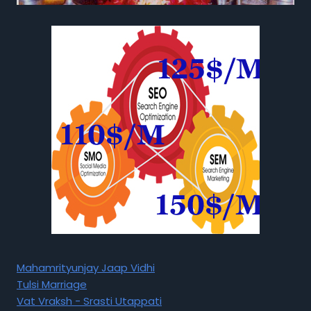
Mahamrityunjay Jaap Vidhi
Tulsi Marriage
Vat Vraksh - Srasti Utappati