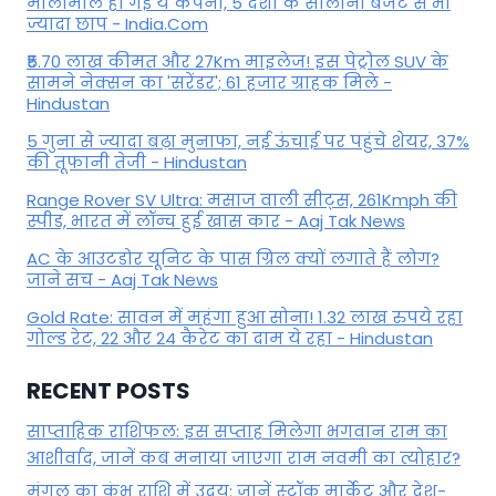
मालामाल हो गई ये कंपनी, 5 देशों के सालाना बजट से भी
ज्यादा छाप - India.Com
₹5.70 लाख कीमत और 27Km माइलेज! इस पेट्रोल SUV के
सामने नेक्सन का 'सरेंडर'; 61 हजार ग्राहक मिले -
Hindustan
5 गुना से ज्यादा बढ़ा मुनाफा, नई ऊंचाई पर पहुंचे शेयर, 37%
की तूफानी तेजी - Hindustan
Range Rover SV Ultra: मसाज वाली सीट्स, 261Kmph की
स्पीड, भारत में लॉन्च हुई खास कार - Aaj Tak News
AC के आउटडोर यूनिट के पास ग्रिल क्यों लगाते हैं लोग?
जाने सच - Aaj Tak News
Gold Rate: सावन में महंगा हुआ सोना! 1.32 लाख रुपये रहा
गोल्ड रेट, 22 और 24 कैरेट का दाम ये रहा - Hindustan
RECENT POSTS
साप्ताहिक राशिफल: इस सप्ताह मिलेगा भगवान राम का
आशीर्वाद, जानें कब मनाया जाएगा राम नवमी का त्योहार?
मंगल का कुंभ राशि में उदय: जानें स्‍टॉक मार्केट और देश-