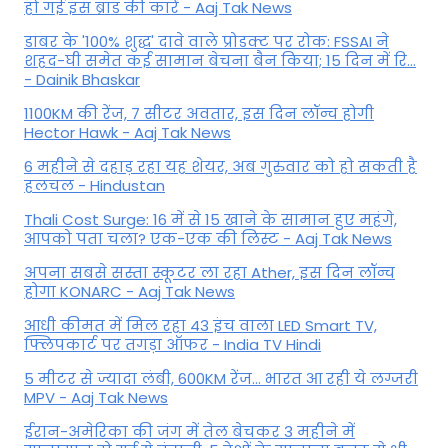
हो गई इस ब्रांड की कारें - Aaj Tak News
डाबर के '100% शुद्ध' दावे वाले प्रोडक्ट पर रोक: FSSAI ने
शहद-घी समेत कई सामान बेचना बैन किया; 15 दिन में रि...
- Dainik Bhaskar
1100KM की रेंज, 7 सीटर अवतार, इस दिन लॉन्च होगी
Hector Hawk - Aaj Tak News
6 महीने से दहाड़ रहा यह शेयर, अब गुरुवार को हो सकती है
हलचल - Hindustan
Thali Cost Surge: 16 में से 15 खाने के सामान हुए महंगे,
आपको पता चला? एक-एक की लिस्ट - Aaj Tak News
अपना सबसे सस्ता स्कूटर ला रहा Ather, इस दिन लॉन्च
होगा KONARC - Aaj Tak News
आधी कीमत में मिल रहा 43 इंच वाला LED Smart TV,
फ्लिपकार्ट पर तगड़ा ऑफर - India TV Hindi
5 मीटर से ज्यादा लंबी, 600KM रेंज... भारत आ रही ये लग्जरी
MPV - Aaj Tak News
ईरान-अमेरिका की जंग में तेल बेचकर 3 महीने में