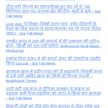
'रील नहीं, फिल्म का क्लाइमैक्स शूट कर रहे थे', 150
मिलियन व्यूज पार अनुपम खेर की रील, खुशी से झूमे - Aaj
Tak News
Lock Upp: 'ये निब्बा-निब्बी वाला प्यार', हर्षद-शिवांगी के
रिश्ते का प्रिंस नरूला ने उड़ाया मजाक! हंस पड़े फराह-रितेश,
VIDEO - Aaj Tak News
रणबीर कपूर ने रबड़ की चप्पलों में की रामायण की शूटिंग,
बोले- 'किसी को पता नहीं चलेगा', Bollywood Hindi News -
Hindustan
एक्ट्रेस जिया शंकर ने की सगाई, शेयर की रोमांटिक तस्वीरें,
किया LipLock - Aaj Tak News
सलमान खान ने प्रदीप रावत को दी श्रद्धांजलि, जिनकी वजह
से उन्हें नहीं, आमिर खान को मिली थी फिल्म 'गजनी' -
Navbharat Times
शादी नहीं, इस वजह से दीपिका कक्कड़ ने कबूला था
इस्लाम, बनी फैजा इब्राहिम! को-स्टार ने किया बड़ा खुलासा
- Aaj Tak News
शिवांगी जोशी को पीछे छोड़ श्रेया कालरा ने जीता 'लॉक अप