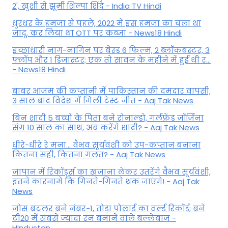
2', खुशी से झूमीं शिल्पा शिंदे - India TV Hindi
धुरंधर के हमजा से पहले, 2022 में इस हमजा का चला था
जादू, कर लिया था OTT पर कब्जा - News18 Hindi
इच्छाधारी नाग-नागिन पर बेस्ड 6 फिल्म, 2 ब्लॉकबस्टर, 3
फ्लॉप और 1 डिजास्टर; एक तो सावन के महीने में हुई थी र...
- News18 Hindi
बाबर आजम की कप्तानी में पाकिस्तान की दमदार वापसी,
3 साल बाद विदेश में मिली टेस्ट जीत - Aaj Tak News
बिन शादी 5 बच्चों के पिता बने रोनाल्डो, गर्लफ्रेंड जॉर्जिना
संग 10 साल का साथ, अब करेंगे शादी? - Aaj Tak News
धीरे-धीरे रे मना… वैभव सूर्यवंशी को उप-कप्तान बनाना
कितना सही, कितना गलत? - Aaj Tak News
जापान में रिकॉर्ड्स का खजाना लेकर उतरेंगे वैभव सूर्यवंशी,
इतने कारनामे कि गिनते-गिनते थक जाएंगे! - Aaj Tak
News
जोस बटलर बने नंबर-1, तोड़ा पोलार्ड का वर्ल्ड रिकॉर्ड; बने
टी20 में सबसे ज्यादा रन बनाने वाले बल्लेबाज -
Hindustan