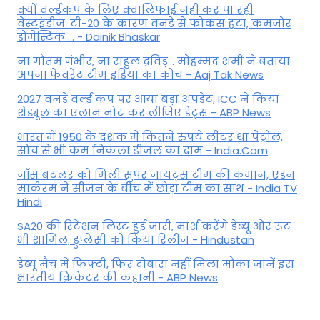
क्यों वर्ल्डकप के लिए क्वालिफाई नहीं कर पा रही
वेस्टइंडीज: टी-20 के कारण वनडे से फोकस हटा, कमजोर
डोमेस्टिक ... - Dainik Bhaskar
ना गौतम गंभीर, ना राहुल द्रव‍िड़... मोहम्मद शमी ने बताया
अपना फेवरेट टीम इंड‍िया का कोच - Aaj Tak News
2027 वनडे वर्ल्ड कप पर आया बड़ा अपडेट, ICC ने किया
शेड्यूल का एलान नोट कर लीजिए डेट्स - ABP News
भारत में 1950 के दशक में कितने रुपये लीटर था पेट्रोल,
सोच से भी कम निकला डीजल का दाम - India.Com
जॉस बटलर को मिली सुपर जायंट्स टीम की कमान, एडन
मार्करम ने सीजन के बीच में छोड़ा टीम का साथ - India TV
Hindi
SA20 की रिटेंशन लिस्ट हुई जारी, मार्श करेंगे डेब्यू और रूट
भी शामिल; डुप्लेसी को किया रिलीज - Hindustan
डेब्यू मैच में फिफ्टी, फिर दोबारा नहीं मिला मौका जानें इस
भारतीय क्रिकेटर की कहानी - ABP News