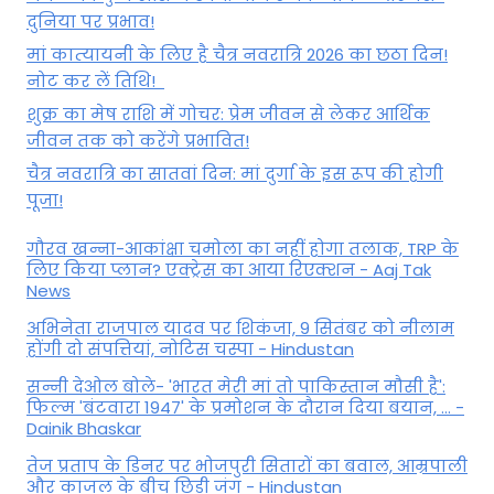
दुनिया पर प्रभाव!
मां कात्‍यायनी के लिए है चैत्र नवरात्रि 2026 का छठा दिन!
नोट कर लें तिथि!
शुक्र का मेष राशि में गोचर: प्रेम जीवन से लेकर आर्थिक
जीवन तक को करेंगे प्रभावित!
चैत्र नवरात्रि का सातवां दिन: मां दुर्गा के इस रूप की होगी
पूजा!
गौरव खन्ना-आकांक्षा चमोला का नहीं होगा तलाक, TRP के
लिए किया प्लान? एक्ट्रेस का आया रिएक्शन - Aaj Tak
News
अभिनेता राजपाल यादव पर शिकंजा, 9 सितंबर को नीलाम
होंगी दो संपत्तियां, नोटिस चस्पा - Hindustan
सन्नी देओल बोले- 'भारत मेरी मां तो पाकिस्तान मौसी है':
फिल्म 'बंटवारा 1947' के प्रमोशन के दौरान दिया बयान, ... -
Dainik Bhaskar
तेज प्रताप के डिनर पर भोजपुरी सितारों का बवाल, आम्रपाली
और काजल के बीच छिड़ी जंग - Hindustan