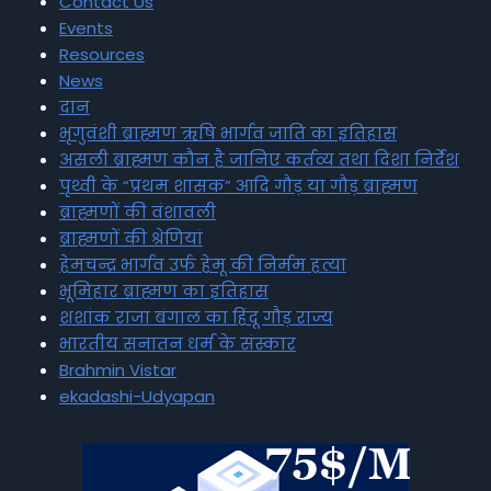
Contact Us
Events
Resources
News
दान
भृगुवंशी ब्राह्मण ऋषि भार्गव जाति का इतिहास
असली ब्राह्मण कौन है जानिए कर्तव्य तथा दिशा निर्देश
पृथ्वी के “प्रथम शासक” आदि गौड़ या गौड़ ब्राह्मण
ब्राह्मणों की वंशावली
ब्राह्मणों की श्रेणियां
हेमचन्द्र भार्गव उर्फ हेमू की निर्मम हत्या
भूमिहार ब्राह्मण का इतिहास
शशांक राजा बंगाल का हिंदू गौड़ राज्य
भारतीय सनातन धर्म के संस्कार
Brahmin Vistar
ekadashi-Udyapan