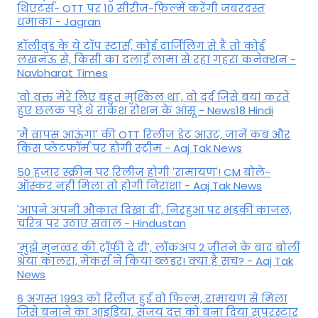
थिएटर्स- OTT पर 10 सीरीज-फिल्में करेंगी जबरदस्त
धमाका - Jagran
हॉलीवुड के ये टॉप स्टार्स, कोई दार्जिलिंग से हैं तो कोई
लखनऊ से, किसी का दलाई लामा से रहा गहरा कनेक्शन -
Navbharat Times
'वो वक्त मेरे लिए बहुत मुश्किल था', वो दर्द जिसे बयां करते
हुए छलक पड़े थे राकेश रोशन के आंसू - News18 Hindi
'मैं वापस आऊंगा' की OTT रिलीज डेट आउट, जानें कब और
किस प्लेटफॉर्म पर होगी स्ट्रीम - Aaj Tak News
50 हजार स्क्रीन पर रिलीज होगी 'रामायण'! CM बोले-
ऑस्कर नहीं मिला तो होगी निराशा - Aaj Tak News
'आपने अपनी औकात दिखा दी', निरहुआ पर भड़कीं काजल,
चरित्र पर उठाए सवाल - Hindustan
'मुझे मुनव्वर की ट्रॉफी दे दी', लॉकअप 2 जीतने के बाद बोलीं
श्रेया कालरा, मेकर्स ने किया ब्लंडर! क्या है सच? - Aaj Tak
News
6 अगस्त 1993 को रिलीज हुई वो फिल्म, रामायण से मिला
जिसे बनाने का आइडिया, संजय दत्त को बना दिया सुपरस्टार