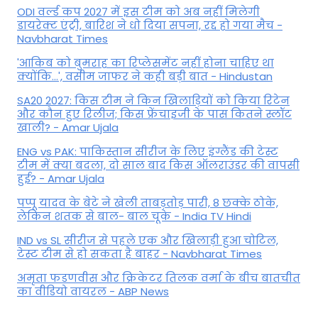
ODI वर्ल्ड कप 2027 में इस टीम को अब नहीं मिलेगी
डायरेक्ट एंट्री, बारिश ने धो दिया सपना, रद्द हो गया मैच -
Navbharat Times
'आकिब को बुमराह का रिप्लेसमेंट नहीं होना चाहिए था
क्योंकि...', वसीम जाफर ने कही बड़ी बात - Hindustan
SA20 2027: किस टीम ने किन खिलाड़ियों को किया रिटेन
और कौन हुए रिलीज; किस फ्रेंचाइजी के पास कितने स्लॉट
खाली? - Amar Ujala
ENG vs PAK: पाकिस्तान सीरीज के लिए इंग्लैंड की टेस्ट
टीम में क्या बदला, दो साल बाद किस ऑलराउंडर की वापसी
हुई? - Amar Ujala
पप्पू यादव के बेटे ने खेली ताबड़तोड़ पारी, 8 छक्के ठोके,
लेकिन शतक से बाल- बाल चूके - India TV Hindi
IND vs SL सीरीज से पहले एक और खिलाड़ी हुआ चोटिल,
टेस्ट टीम से हो सकता है बाहर - Navbharat Times
अमृता फडणवीस और क्रिकेटर तिलक वर्मा के बीच बातचीत
का वीडियो वायरल - ABP News