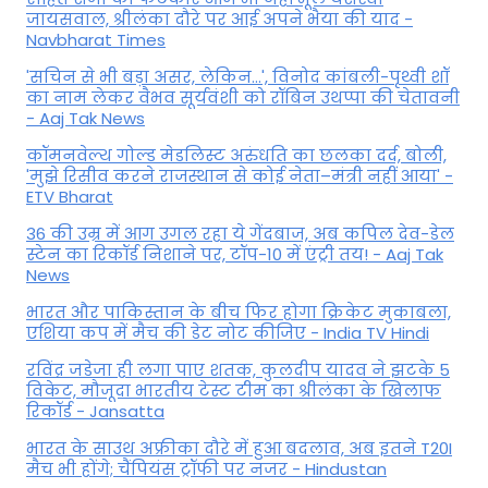
जायसवाल, श्रीलंका दौरे पर आई अपने भैया की याद -
Navbharat Times
'सचिन से भी बड़ा असर, लेकिन...', व‍िनोद कांबली-पृथ्वी शॉ
का नाम लेकर वैभव सूर्यवंशी को रॉबिन उथप्पा की चेतावनी
- Aaj Tak News
कॉमनवेल्थ गोल्ड मे​डलिस्ट अरुंधति का छलका दर्द, बोली,
'मुझे रिसीव करने राजस्थान से कोई नेता–मंत्री नहीं आया' -
ETV Bharat
36 की उम्र में आग उगल रहा ये गेंदबाज, अब कपिल देव-डेल
स्टेन का रिकॉर्ड निशाने पर, टॉप-10 में एंट्री तय! - Aaj Tak
News
भारत और पाकिस्तान के बीच फिर होगा क्रिकेट मुकाबला,
एशिया कप में मैच की डेट नोट कीजिए - India TV Hindi
रविंद्र जडेजा ही लगा पाए शतक, कुलदीप यादव ने झटके 5
विकेट, मौजूदा भारतीय टेस्ट टीम का श्रीलंका के खिलाफ
रिकॉर्ड - Jansatta
भारत के साउथ अफ्रीका दौरे में हुआ बदलाव, अब इतने T20I
मैच भी होंगे; चैंपियंस ट्रॉफी पर नजर - Hindustan