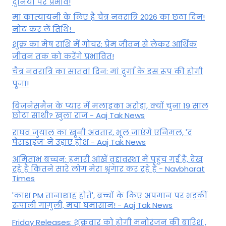
दुनिया पर प्रभाव!
मां कात्‍यायनी के लिए है चैत्र नवरात्रि 2026 का छठा दिन!
नोट कर लें तिथि!
शुक्र का मेष राशि में गोचर: प्रेम जीवन से लेकर आर्थिक
जीवन तक को करेंगे प्रभावित!
चैत्र नवरात्रि का सातवां दिन: मां दुर्गा के इस रूप की होगी
पूजा!
बिजनेसमैन के प्यार में मलाइका अरोड़ा, क्यों चुना 19 साल
छोटा साथी? खुला राज - Aaj Tak News
राघव जुयाल का खूनी अवतार, भूल जाएंगे एनिमल, 'द
पैराडाइज' ने उड़ाए होश - Aaj Tak News
अमिताभ बच्चन: हमारी आंखें वृद्दावस्था में पहुंच गई हैं, देख
रहे हैं कितने सारे लोग मेरा श्रृंगार कर रहे हैं - Navbharat
Times
'काश PM तानाशाह होते', बच्चों के किए अपमान पर भड़कीं
रुपाली गांगुली, मचा घमासान! - Aaj Tak News
Friday Releases: शुक्रवार को होगी मनोरंजन की बारिश ,