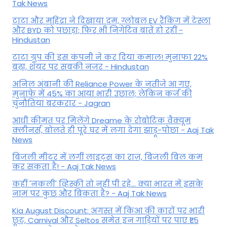
Tak News
टाटा और महिंद्रा ने दिखाया दम, ग्लोबल EV रैंकिंग में टेस्ला
और BYD को पछाड़ा; फिर भी निगेटिव बातें हो रहीं -
Hindustan
टाटा ग्रुप की इस कंपनी ने कर दिया कमाल! मुनाफा 22%
बढ़ा, शेयर पर सबकी नजर - Hindustan
अनिल अंबानी की Reliance Power के नतीजे आ गए,
मुनाफे में 45% का आया भारी उछाल; लेकिन कर्ज की
चुनौतियां बरकरार - Jagran
आधी कीमत पर मिलेंगे Dreame के रोबोटिक वैक्यूम
क्लीनर्स, बोलते ही पूरे घर में लगा देगा झाड़ू-पोछा - Aaj Tak
News
बिजली मीटर में लगीं लाइट्स का राज़, बिजली बिल कम
कर सकता है! - Aaj Tak News
कहीं 'नकली' व्हिस्की तो नहीं पी रहे... क्या भारत में इसके
नाम पर कुछ और बिकता है? - Aaj Tak News
Kia August Discount: अगस्त में किआ की कारों पर भारी
छूट, Carnival और Seltos समेत इन गाड़ियों पर पाएं ₹1.5