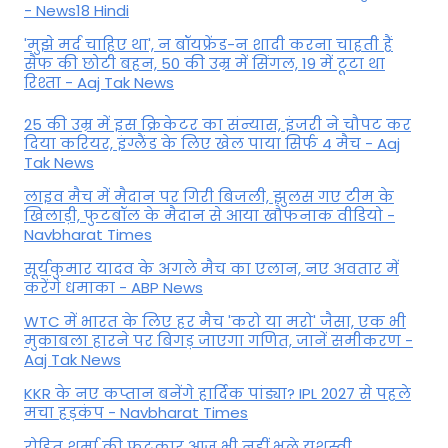
- News18 Hindi
'मुझे मर्द चाहिए था', न बॉयफ्रेंड-न शादी करना चाहती हैं
सैफ की छोटी बहन, 50 की उम्र में सिंगल, 19 में टूटा था
रिश्ता - Aaj Tak News
25 की उम्र में इस क्रिकेटर का संन्यास, इंजरी ने चौपट कर
दिया करियर, इंग्लैंड के लिए खेल पाया सिर्फ 4 मैच - Aaj
Tak News
लाइव मैच में मैदान पर गिरी बिजली, झुलस गए टीम के
खिलाड़ी, फुटबॉल के मैदान से आया खौफनाक वीडियो -
Navbharat Times
सूर्यकुमार यादव के अगले मैच का एलान, नए अवतार में
करेंगे धमाका - ABP News
WTC में भारत के लिए हर मैच 'करो या मरो' जैसा, एक भी
मुकाबला हारने पर बिगड़ जाएगा गण‍ित, जानें समीकरण -
Aaj Tak News
KKR के नए कप्तान बनेंगे हार्दिक पांड्या? IPL 2027 से पहले
मचा हड़कंप - Navbharat Times
रोहित शर्मा की फटकार आज भी नहीं भूले यशस्वी