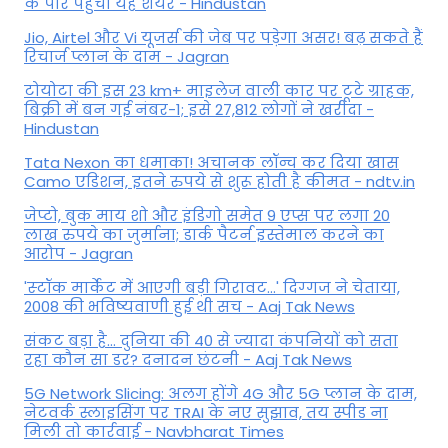
के पार पहुंचा यह शेयर - Hindustan
Jio, Airtel और Vi यूजर्स की जेब पर पड़ेगा असर! बढ़ सकते हैं
रिचार्ज प्लान के दाम - Jagran
टोयोटा की इस 23 km+ माइलेज वाली कार पर टूटे ग्राहक,
बिक्री में बन गई नंबर-1; इसे 27,812 लोगों ने खरीदा -
Hindustan
Tata Nexon का धमाका! अचानक लॉन्च कर दिया खास
Camo एडिशन, इतने रुपये से शुरू होती है कीमत - ndtv.in
जेप्टो, बुक माय शो और इंडिगो समेत 9 एप्स पर लगा 20
लाख रुपये का जुर्माना; डार्क पैटर्न इस्तेमाल करने का
आरोप - Jagran
'स्‍टॉक मार्केट में आएगी बड़ी गिरावट...' दिग्‍गज ने चेताया,
2008 की भविष्यवाणी हुई थी सच - Aaj Tak News
संकट बड़ा है... दुनिया की 40 से ज्यादा कंपनियों को सता
रहा कौन सा डर? दनादन छंटनी - Aaj Tak News
5G Network Slicing: अलग होंगे 4G और 5G प्लान के दाम,
नेटवर्क स्लाइसिंग पर TRAI के नए सुझाव, तय स्पीड ना
मिली तो कार्रवाई - Navbharat Times