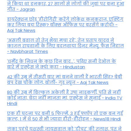
ने किया था इनकार, 27 सालों से लोगों की जुबां पर बना हुआ
गीत - Jagran
डायरेक्शन छोड़ 'हीरोगिरी' करेंगे लोकेश कनकराज, एक्टिंग
कर लिया बड़ा रिस्क? बॉक्स ऑफिस पर बरसेंगे करोड़ों! -
Aaj Tak News
'असली बवाल तो तेजू भैया मचा रहे', तेज प्रताप यादव ने
काजल राघवानी के लिए बदलवाया डिनर मेन्यू, फैंस न‍िहाल
- Navbharat Times
'धर्मेंद्र के निधन के कुछ दिन बाद...', पढ़िए सनी देओल के
बारे में एक्ट्रेस ने क्या कहा - Hindustan
42 की उम्र में तीसरी बार मां बनने वाली हैं भारती सिंह? बेबी
बंप देख चौंके लोग, बोलीं- गुड न्यूज - Aaj Tak News
80 की उम्र में बिल्कुल अकेली हैं उषा नाडकर्णी, पति से नहीं
कोई नाता, बेटा नहीं मानता मां, एक्ट्रेस ने सुनाई - India TV
Hindi
एक ही घटना पर बनी 5 फिल्में, 3 हुईं फ्लॉप तो एक बन गई
कल्ट, 1 में थे 50 से भी ज्यादा हीरो-हीरोइन - News18 Hindi
लंका पहुंचे यशस्वी जायसवाल को 'टीचर' की तलाश, पंत ने