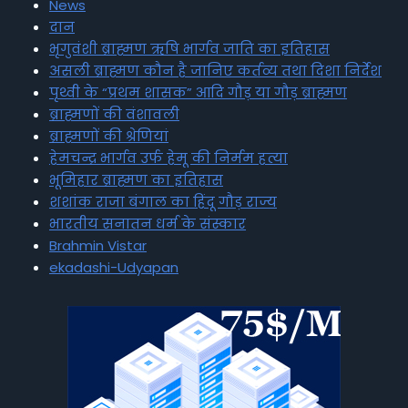
News
दान
भृगुवंशी ब्राह्मण ऋषि भार्गव जाति का इतिहास
असली ब्राह्मण कौन है जानिए कर्तव्य तथा दिशा निर्देश
पृथ्वी के “प्रथम शासक” आदि गौड़ या गौड़ ब्राह्मण
ब्राह्मणों की वंशावली
ब्राह्मणों की श्रेणियां
हेमचन्द्र भार्गव उर्फ हेमू की निर्मम हत्या
भूमिहार ब्राह्मण का इतिहास
शशांक राजा बंगाल का हिंदू गौड़ राज्य
भारतीय सनातन धर्म के संस्कार
Brahmin Vistar
ekadashi-Udyapan