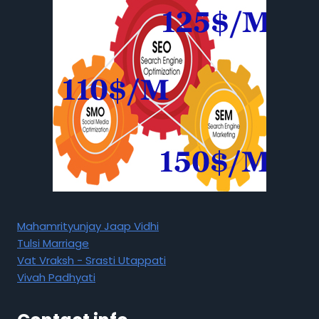
Mahamrityunjay Jaap Vidhi
Tulsi Marriage
Vat Vraksh - Srasti Utappati
Vivah Padhyati