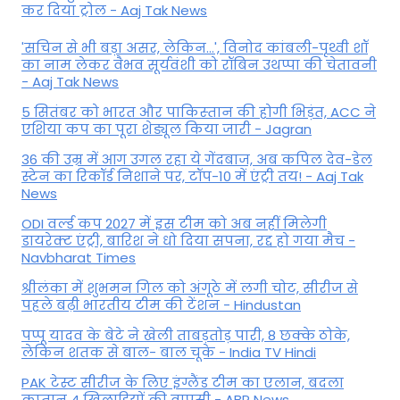
कर द‍िया ट्रोल - Aaj Tak News
'सचिन से भी बड़ा असर, लेकिन...', व‍िनोद कांबली-पृथ्वी शॉ
का नाम लेकर वैभव सूर्यवंशी को रॉबिन उथप्पा की चेतावनी
- Aaj Tak News
5 सितंबर को भारत और पाकिस्‍तान की होगी भिड़ंत, ACC ने
एशिया कप का पूरा शेड्यूल किया जारी - Jagran
36 की उम्र में आग उगल रहा ये गेंदबाज, अब कपिल देव-डेल
स्टेन का रिकॉर्ड निशाने पर, टॉप-10 में एंट्री तय! - Aaj Tak
News
ODI वर्ल्ड कप 2027 में इस टीम को अब नहीं मिलेगी
डायरेक्ट एंट्री, बारिश ने धो दिया सपना, रद्द हो गया मैच -
Navbharat Times
श्रीलंका में शुभमन गिल को अंगूठे में लगी चोट, सीरीज से
पहले बढ़ी भारतीय टीम की टेंशन - Hindustan
पप्पू यादव के बेटे ने खेली ताबड़तोड़ पारी, 8 छक्के ठोके,
लेकिन शतक से बाल- बाल चूके - India TV Hindi
PAK टेस्ट सीरीज के लिए इंग्लैंड टीम का एलान, बदला
कप्तान 4 खिलाड़ियों की वापसी - ABP News