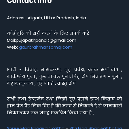
Contact info
Address: Aligarh, Uttar Pradesh, India
कोई त्रुटि को सही करने के लिए संपर्क करें
Mail:pujapathpandit@gmail.com
Web:
gaurbrahmansamaj.com
शादी - विवाह, नामकरण, गृह प्रवेश, काल सर्प दोष ,
मार्कण्डेय पूजा , गुरु चांडाल पूजा, पितृ दोष निवारण - पूजा ,
महाम्रत्युन्जय , गृह शांति , वास्तु दोष
सभी तथ्य इंटरनेट तथा लिखी हुए पुराने ग्रन्थ किताब जो
होम पेज पैर लिंक दिए है की मदद से निकाले है से जानकारी
निकालकर एक जगह एकत्रित किया गया है ,
Shree Mad Bhagwat Katha
-
Shri Mad Bhagwat Katha