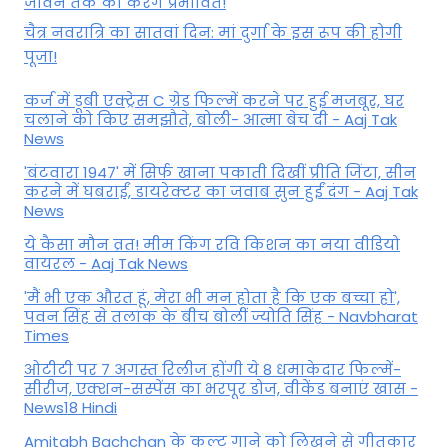
जीवन तक को करेंगे प्रभावित!
चैत्र नवरात्रि का सातवां दिन: मां दुर्गा के इस रूप की होगी
पूजा!
कर्ज में डूबी एक्ट्रेस C ग्रेड फिल्में करने पर हुई मजबूर, घर
चलाने को किए समझौते, बोली- आत्मा बेच दी - Aaj Tak
News
'बंटवारा 1947' में सिर्फ खाना पकाती दिखीं प्रीति जिंटा, सीन
करने में घबराईं, डायरेक्टर का जवाब सुन हुईं दंग - Aaj Tak
News
ये कैसा मौन व्रत! मीम किंग रवि किशन का नया वीडियो
वायरल - Aaj Tak News
'मैं भी एक औरत हूं, मेरा भी मन होता है कि एक बच्चा हो',
पवन सिंह से तलाक के बीच बोलीं ज्योति सिंह - Navbharat
Times
ओटीटी पर 7 अगस्त रिलीज होंगी ये 8 धमाकेदार फिल्में-
सीरीज, एक्शन-सस्पेंस का भरपूर डोज, वीकेंड बनाएं खास -
News18 Hindi
Amitabh Bachchan के कल्ट गाने को लिखने से गीतकार