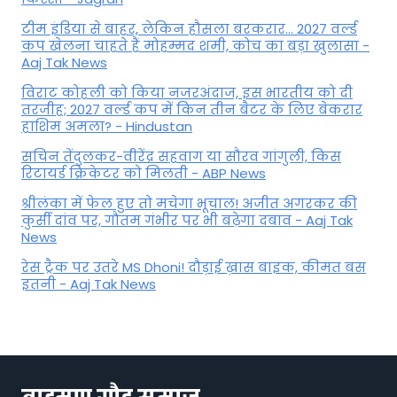
टीम इंडिया से बाहर, लेकिन हौसला बरकरार... 2027 वर्ल्ड
कप खेलना चाहते हैं मोहम्मद शमी, कोच का बड़ा खुलासा -
Aaj Tak News
विराट कोहली को किया नजरअंदाज, इस भारतीय को दी
तरजीह; 2027 वर्ल्ड कप में किन तीन बैटर के लिए बेकरार
हाशिम अमला? - Hindustan
सचिन तेंदुलकर-वीरेंद्र सहवाग या सौरव गांगुली, किस
रिटायर्ड क्रिकेटर को मिलती - ABP News
श्रीलंका में फेल हुए तो मचेगा भूचाल! अजीत अगरकर की
कुर्सी दांव पर, गौतम गंभीर पर भी बढ़ेगा दबाव - Aaj Tak
News
रेस ट्रैक पर उतरे MS Dhoni! दौड़ाई ख़ास बाइक, कीमत बस
इतनी - Aaj Tak News