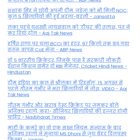
शशांक सिंह ने छोड़ी अपनी टीम, जडेजा को भी मिली NOC;
कुल 5 खिलाड़ियों की हुई अदला-बदली - Jansatta
लंका पहुंचे यशस्वी जायसवाल को 'टीचर' की तलाश, पंत ने
कर द‍िया ट्रोल - Aaj Tak News
हर्षित राणा पर चला BCCI का हंटर, 97 किलो तक बढ़ गया
वजन, वापस CoE भेजा - ABP News
वो 5 भारतीय क्रिकेटर, जिनके पास है सरकारी नौकरी;
ईशान किशन समेत दो RBI मैनेजर, Cricket Hindi News -
Hindustan
टीम इंडिया का कल से श्रीलंका में 'रिहर्सल', 15 अगस्त से
पहले गौतम गंभीर ने भरा ख‍िलाड़‍ियों में जोश, VIDEO - Aaj
Tak News
गौतम गंभीर और खराब टेस्ट क्रिकेट पर जमकर बोले
अजिंक्य रहाणे, कहा- सीनियर खिलाड़ियों की इज्जत होनी
चाहिए - Navbharat Times
माही के कमरे का वो एक सख्त नियम, संन्यास के बाद
अजिंक्‍य रहाणे ने सुनाया MS Dhoni से जुड़ा बेहद दिलचस्प
किस्सा - Jagran