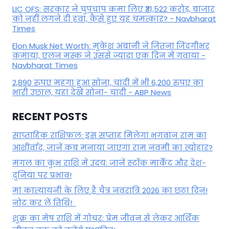
LIC OFS: सरकार ने चुपचाप कमा लिए ₹31,522 करोड़, बाजार
को नहीं लगने दी हवा, कैसे हुए यह चमत्कार? - Navbharat
Times
Elon Musk Net Worth: मुकेश अंबानी ने जितना जिंदगीभर
कमाया, एलन मस्क ने उससे ज्यादा एक दिन में गंवाया -
Navbharat Times
2,890 रुपए महंगा हुआ सोना, चांदी में भी 6,200 रुपए का
भारी उछाल, यहां देखें सोना- चांदी - ABP News
RECENT POSTS
साप्ताहिक राशिफल: इस सप्ताह मिलेगा भगवान राम का
आशीर्वाद, जानें कब मनाया जाएगा राम नवमी का त्योहार?
मंगल का कुंभ राशि में उदय: जानें स्‍टॉक मार्केट और देश-
दुनिया पर प्रभाव!
मां कात्‍यायनी के लिए है चैत्र नवरात्रि 2026 का छठा दिन!
नोट कर लें तिथि!
शुक्र का मेष राशि में गोचर: प्रेम जीवन से लेकर आर्थिक