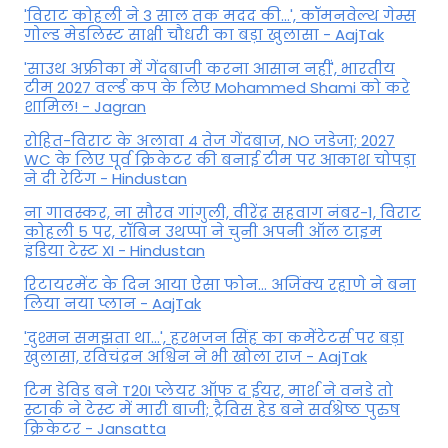
'विराट कोहली ने 3 साल तक मदद की...', कॉमनवेल्थ गेम्स
गोल्ड मेडलिस्ट साक्षी चौधरी का बड़ा खुलासा - AajTak
'साउथ अफ्रीका में गेंदबाजी करना आसान नहीं', भारतीय
टीम 2027 वर्ल्‍ड कप के लिए Mohammed Shami को करे
शामिल! - Jagran
रोहित-विराट के अलावा 4 तेज गेंदबाज, NO जडेजा; 2027
WC के लिए पूर्व क्रिकेटर की बनाई टीम पर आकाश चोपड़ा
ने दी रेटिंग - Hindustan
ना गावस्कर, ना सौरव गांगुली, वीरेंद्र सहवाग नंबर-1, विराट
कोहली 5 पर, रॉबिन उथप्पा ने चुनी अपनी ऑल टाइम
इंडिया टेस्ट XI - Hindustan
रिटायरमेंट के दिन आया ऐसा फोन... अजिंक्य रहाणे ने बना
लिया नया प्लान - AajTak
'दुश्मन समझता था...', हरभजन सिंह का कमेंटेटर्स पर बड़ा
खुलासा, रव‍िचंद्रन अश्विन ने भी खोला राज - AajTak
टिम डेविड बने T20I प्लेयर ऑफ द ईयर, मार्श ने वनडे तो
स्टार्क ने टेस्ट में मारी बाजी; ट्रैविस हेड बने सर्वश्रेष्ठ पुरुष
क्रिकेटर - Jansatta