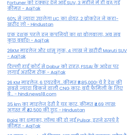
Fortuner को टक्कर देने आई SUV, 3 महीने में ही बढ़ गई
कीमत - AajTak
60% से ज्यादा उछलेगा LIC का शेयर, 2 ब्रोकरेज ने कहा-
खरीद लो - Hindustan
एक दशक पहले इन कंपनियों का था बोलबाला, अब सब
कुछ बर्बाद! - AajTak
26KM माइलेज और धांसू लुक, 4 लाख ने खरीदी Maruti SUV
- AajTak
दिल्ली हाई कोर्ट से Dabur को राहत, FSSAI के आदेश पर
लगाई अंतरिम रोक - AajTak
26 KM माइलेज, 6 एयरबैग...कीमत ₹8,85,000! ये है देश की
सबसे ज्यादा बिकने वाली CNG कार; बड़ी फैमिली के लिए
बे... - hindi.news18.com
35 km का माइलेज देती है यह कार, कीमत ₹4.69 लाख;
अगस्त में ₹42,500 की छूट - Hindustan
Bajaj का धमाका, लॉन्च की दो नई Pulsar, इतने रुपये है
कीमत - AajTak