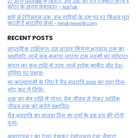
27 साल Google में बिताए, अब उसी को देंगे टक्कर! कौन हैं
कोटा के संजय घेमावत? - AajTak
बर्फ से रेगिस्तान तक...इन गाड़ियों के दम पर हर मिशन पूरा
करती है भारतीय सेना - hindi.news18.com
RECENT POSTS
साप्ताहिक राशिफल: इस सप्ताह मिलेगा भगवान राम का
आशीर्वाद, जानें कब मनाया जाएगा राम नवमी का त्योहार?
मंगल का कुंभ राशि में उदय: जानें स्‍टॉक मार्केट और देश-
दुनिया पर प्रभाव!
मां कात्‍यायनी के लिए है चैत्र नवरात्रि 2026 का छठा दिन!
नोट कर लें तिथि!
शुक्र का मेष राशि में गोचर: प्रेम जीवन से लेकर आर्थिक
जीवन तक को करेंगे प्रभावित!
चैत्र नवरात्रि का सातवां दिन: मां दुर्गा के इस रूप की होगी
पूजा!
आवारापन 2 का ट्रेलर देखकर इमोशनल हुआ 'सैयारा'