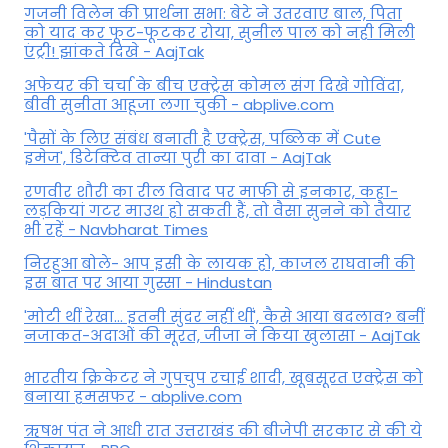
गजनी विलेन की प्रार्थना सभा: बेटे ने उतरवाए बाल, पिता
को याद कर फूट-फूटकर रोया, सुनील पाल को नही मिली
एंट्री! झांकते दिखे - AajTak
अफेयर की चर्चा के बीच एक्ट्रेस कोमल संग दिखे गोविंदा,
बीवी सुनीता आहूजा लगा चुकी - abplive.com
'पैसों के लिए संबंध बनाती है एक्ट्रेस, पब्लिक में Cute
इमेज', डिटेक्टिव तान्या पुरी का दावा - AajTak
रणवीर शौरी का रील विवाद पर माफी से इनकार, कहा-
लड़कियां गटर माउथ हो सकती हैं, तो वैसा सुनने को तैयार
भी रहें - Navbharat Times
निरहुआ बोले- आप इसी के लायक हो, काजल राघवानी की
इस बात पर आया गुस्सा - Hindustan
'मोटी थीं रेखा... इतनी सुंदर नहीं थीं', कैसे आया बदलाव? बनीं
नजाकत-अदाओं की मूरत, जीजा ने किया खुलासा - AajTak
भारतीय क्रिकेटर ने गुपचुप रचाई शादी, खूबसूरत एक्ट्रेस को
बनाया हमसफर - abplive.com
ऋषभ पंत ने आधी रात उत्तराखंड की बीजेपी सरकार से की ये