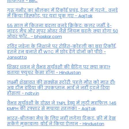
शिकायत - BBC
गुरु गंभीर का श्रीलंका में र‍िकॉर्ड प्रचंड, टेस्ट में गरजे... वनडे
में किया व‍िस्फोट, पर यहां चूक गए - AajTak
55 साल में कितना बदला वनडे क्रिकेट: कलर जर्सी, डे-
नाइट मैच और सुपर ओवर जैसे नियम बदले; क्या होगा 50
ओवर फॉर... - bhaskar.com
रविंद्र जडेजा के निशाने पर रोहित-कोहली का बड़ा रिकॉर्ड,
इतने रन बनाते ही WTC में छोड़ देंगे दोनों को पीछे -
Jansatta
शिखर धवन ने वैभव सूर्यवंशी की बैटिंग पर क्या कहा?
बताया फ्यूचर कैसा होगा - Hindustan
लक्ष्मी शेखावत की सक्‍सेस स्‍टोरी: पहले मौत को मात दी!
अब टीम इंडिया की उपकप्तान, भाई ने नहीं टूटने दिया
हौसला - ndtv.in
वैभव सूर्यवंशी के दोस्त ने TNPL डेब्यू में लूटी महफिल, 146
KMPH की रफ्तार से मचाया तहलका - AajTak
भारत-श्रीलंका मैच के लिए नहीं लगेगा टिकट, फ्री में देख
सकेंगे मुकाबला; बोर्ड ने किया ऐलान - Hindustan