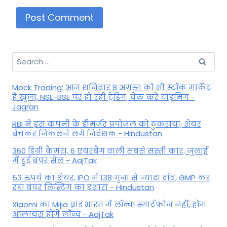
Search
for:
Mock Trading: आज शनिवार 8 अगस्त को भी स्टॉक मार्केट
है खुला, NSE-BSE पर हो रही ट्रेडिंग; चेक करें टाइमिंग -
Jagran
RBI ने इस कंपनी के डीमर्जर प्रपोजल को ठुकराया, शेयर
बेचकर निकलने लगे निवेशक - Hindustan
360 डिग्री कैमरा, 6 एयरबैग वाली सबसे सस्ती कार, जुलाई
में हुई बंपर सेल - AajTak
53 रुपये का शेयर, IPO में 138 गुना से ज्यादा दांव, GMP कर
रहा बंपर लिस्टिंग का इशारा - Hindustan
Xiaomi का Mijia ब्रांड भारत में लॉन्च! स्मार्टफोन नहीं, होम
अप्लायंस होंगे लॉन्च - AajTak