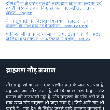
टीम इंडिया से बाहर चल रहे सरफराज खान का छलका दर्द,
स्टोरी पोस्ट कर बयां किए हालात; दिए नई शुरुआत के
संकेत - Jagran
वैभव सूर्यवंशी का दिखेगा अब नया अवतार, राजस्थान
रॉयल्स के साथ बहा रहे हैं पसीना - India TV Hindi
पाकिस्तानी क्रिकेटर हमजा नजर पर 2 साल का बैन, PCB
ने ल‍िया बड़ा एक्शन, VISA व‍िवाद से बखेड़ा - AajTak
ब्राह्मण गौड़ समाज
गौड़ ब्राह्मणों का नाम एक प्राचीन प्रांत के नाम पर पड़ा है।
यह प्रांत अब गौड़ नगर है, जो चिरकाल तक बिहार और
बंगाल की राजधानी रहा है। गौड़ ब्राहमण के पाँच भेदों में से
एक खास गौड़ ब्राह्मण भी कहा गया है | जिसे आदि गौड़ भी
कहते हैं | गौड़ देश में निवेश करने वाले ब्राह्मण कहलाये |