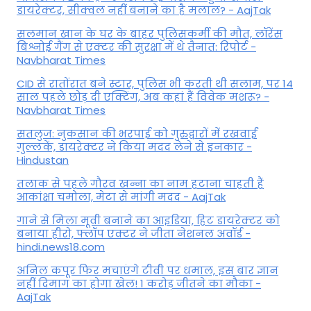
डायरेक्टर, सीक्वल नहीं बनाने का है मलाल? - AajTak
सलमान खान के घर के बाहर पुलिसकर्मी की मौत, लॉरेंस
बिश्नोई गैंग से एक्टर की सुरक्षा में थे तैनात: रिपोर्ट -
Navbharat Times
CID से रातोंरात बने स्टार, पुलिस भी करती थी सलाम, पर 14
साल पहले छोड़ दी एक्टिंग, अब कहां हैं विवेक मशरू? -
Navbharat Times
सतलुज: नुकसान की भरपाई को गुरुद्वारों में रखवाईं
गुल्लकें, डायरेक्टर ने किया मदद लेने से इनकार -
Hindustan
तलाक से पहले गौरव खन्ना का नाम हटाना चाहती हैं
आकांक्षा चमोला, मेटा से मांगी मदद - AajTak
गाने से मिला मूवी बनाने का आइडिया, हिट डायरेक्टर को
बनाया हीरो, फ्लॉप एक्टर ने जीता नेशनल अवॉर्ड -
hindi.news18.com
अनिल कपूर फिर मचाएंगे टीवी पर धमाल, इस बार ज्ञान
नहीं दिमाग का होगा खेल! 1 करोड़ जीतने का मौका -
AajTak