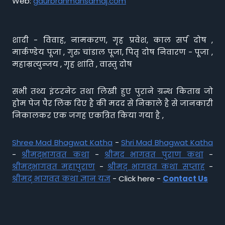
Web:
gaurbrahmansamaj.com
शादी - विवाह, नामकरण, गृह प्रवेश, काल सर्प दोष ,
मार्कण्डेय पूजा , गुरु चांडाल पूजा, पितृ दोष निवारण - पूजा ,
महाम्रत्युन्जय , गृह शांति , वास्तु दोष
सभी तथ्य इंटरनेट तथा लिखी हुए पुराने ग्रन्थ किताब जो
होम पेज पैर लिंक दिए है की मदद से निकाले है से जानकारी
निकालकर एक जगह एकत्रित किया गया है ,
Shree Mad Bhagwat Katha
-
Shri Mad Bhagwat Katha
-
श्रीमद्भागवत कथा
-
श्रीमद भागवत पुराण कथा
-
श्रीमद्भागवत महापुराण
-
श्रीमद् भागवत कथा सप्ताह
-
श्रीमद् भागवत कथा ज्ञान यज्ञ
- Click here -
Contact Us