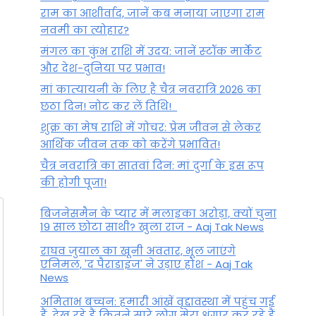
राम का आशीर्वाद, जानें कब मनाया जाएगा राम
नवमी का त्योहार?
मंगल का कुंभ राशि में उदय: जानें स्‍टॉक मार्केट
और देश-दुनिया पर प्रभाव!
मां कात्‍यायनी के लिए है चैत्र नवरात्रि 2026 का
छठा दिन! नोट कर लें तिथि!
शुक्र का मेष राशि में गोचर: प्रेम जीवन से लेकर
आर्थिक जीवन तक को करेंगे प्रभावित!
चैत्र नवरात्रि का सातवां दिन: मां दुर्गा के इस रूप
की होगी पूजा!
बिजनेसमैन के प्यार में मलाइका अरोड़ा, क्यों चुना
19 साल छोटा साथी? खुला राज - Aaj Tak News
राघव जुयाल का खूनी अवतार, भूल जाएंगे
एनिमल, 'द पैराडाइज' ने उड़ाए होश - Aaj Tak
News
अमिताभ बच्चन: हमारी आंखें वृद्दावस्था में पहुंच गई
हैं, देख रहे हैं कितने सारे लोग मेरा श्रृंगार कर रहे हैं