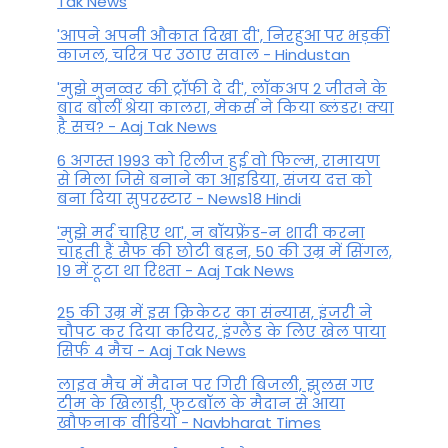
Tak News
'आपने अपनी औकात दिखा दी', निरहुआ पर भड़कीं
काजल, चरित्र पर उठाए सवाल - Hindustan
'मुझे मुनव्वर की ट्रॉफी दे दी', लॉकअप 2 जीतने के
बाद बोलीं श्रेया कालरा, मेकर्स ने किया ब्लंडर! क्या
है सच? - Aaj Tak News
6 अगस्त 1993 को रिलीज हुई वो फिल्म, रामायण
से मिला जिसे बनाने का आइडिया, संजय दत्त को
बना दिया सुपरस्टार - News18 Hindi
'मुझे मर्द चाहिए था', न बॉयफ्रेंड-न शादी करना
चाहती हैं सैफ की छोटी बहन, 50 की उम्र में सिंगल,
19 में टूटा था रिश्ता - Aaj Tak News
25 की उम्र में इस क्रिकेटर का संन्यास, इंजरी ने
चौपट कर दिया करियर, इंग्लैंड के लिए खेल पाया
सिर्फ 4 मैच - Aaj Tak News
लाइव मैच में मैदान पर गिरी बिजली, झुलस गए
टीम के खिलाड़ी, फुटबॉल के मैदान से आया
खौफनाक वीडियो - Navbharat Times