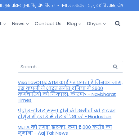
 गुरु चांडाल पूजा, पितृ दोष निवारण - पूजा , महाम्रत्युन्जय , गृह शांति , वास्तु दोष
t
News
Contact Us
Blog
Dhyan
Search
for:
Visa LayOffs: ATM कार्ड पर छपता है जिसका नाम,
उस कंपनी ने भारत समेत दुनिया में 2600
कर्मचारियों को निकाला, कारण? - Navbharat
Times
पेट्रोल-डीजल सस्ता होने की उम्मीदों को झटका,
होर्मुज में हमले से तेल में 'उबाल' - Hindustan
META को तगड़ा झटका, लगा ₹5,000 करोड़ का
जुर्माना - Aaj Tak News