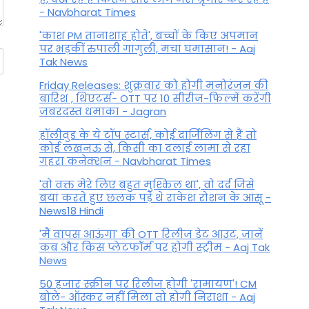
- Navbharat Times
'काश PM तानाशाह होते', बच्चों के किए अपमान
पर भड़कीं रुपाली गांगुली, मचा घमासान! - Aaj
Tak News
Friday Releases: शुक्रवार को होगी मनोरंजन की
बारिश , थिएटर्स- OTT पर 10 सीरीज-फिल्में करेंगी
जबरदस्त धमाका - Jagran
हॉलीवुड के ये टॉप स्टार्स, कोई दार्जिलिंग से हैं तो
कोई लखनऊ से, किसी का दलाई लामा से रहा
गहरा कनेक्शन - Navbharat Times
'वो वक्त मेरे लिए बहुत मुश्किल था', वो दर्द जिसे
बयां करते हुए छलक पड़े थे राकेश रोशन के आंसू -
News18 Hindi
'मैं वापस आऊंगा' की OTT रिलीज डेट आउट, जानें
कब और किस प्लेटफॉर्म पर होगी स्ट्रीम - Aaj Tak
News
50 हजार स्क्रीन पर रिलीज होगी 'रामायण'! CM
बोले- ऑस्कर नहीं मिला तो होगी निराशा - Aaj