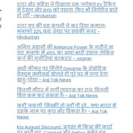
टाटा और महिंद्रा ने दिखाया दम, ग्लोबल EV रैंकिंग
में टेस्ला और BYD को पछाड़ा; फिर भी निगेटिव बातें
हो रहीं - Hindustan
ा
टाटा ग्रुप की इस कंपनी ने कर दिया कमाल!
म
मुनाफा 22% बढ़ा, शेयर पर सबकी नजर -
Hindustan
अनिल अंबानी की Reliance Power के नतीजे आ
गए, मुनाफे में 45% का आया भारी उछाल; लेकिन
कर्ज की चुनौतियां बरकरार - Jagran
आधी कीमत पर मिलेंगे Dreame के रोबोटिक
वैक्यूम क्लीनर्स, बोलते ही पूरे घर में लगा देगा
झाड़ू-पोछा - Aaj Tak News
बिजली मीटर में लगीं लाइट्स का राज़, बिजली
बिल कम कर सकता है! - Aaj Tak News
कहीं 'नकली' व्हिस्की तो नहीं पी रहे... क्या भारत में
इसके नाम पर कुछ और बिकता है? - Aaj Tak
News
Kia August Discount: अगस्त में किआ की कारों
पर भारी छूट, Carnival और Seltos समेत इन