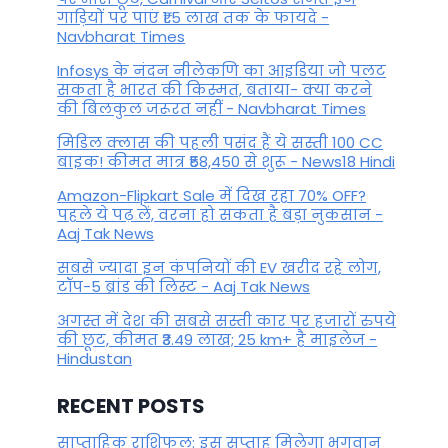
गाड़ियों पर पाएं ₹1.5 लाख तक के फायदे -
Navbharat Times
Infosys के नंदन नीलेकणि का आइडिया जो पलट
सकता है भारत की किस्मत, बताया- क्या करने
की बिलकुल जरूरत नहीं - Navbharat Times
मिडिल क्लास की पहली पसंद हैं ये सस्ती 100 CC
बाइक! कीमत मात्र ₹58,450 से शुरू - News18 Hindi
Amazon-Flipkart Sale में दिख रहा 70% OFF?
पहले ये पढ़ लें, वरना हो सकता है बड़ा नुकसान -
Aaj Tak News
सबसे ज्यादा इन कंपनियों की EV खरीद रहे लोग,
टॉप-5 ब्रांड की लिस्ट - Aaj Tak News
अगस्त में देश की सबसे सस्ती कार पर हजारों रुपये
की छूट, कीमत ₹3.49 लाख; 25 km+ है माइलेज -
Hindustan
RECENT POSTS
साप्ताहिक राशिफल: इस सप्ताह मिलेगा भगवान