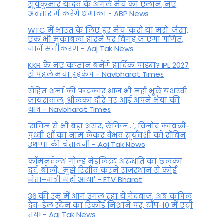
सूर्यकुमार यादव के अगले मैच का एलान, नए
अवतार में करेंगे धमाका - ABP News
WTC में भारत के लिए हर मैच 'करो या मरो' जैसा,
एक भी मुकाबला हारने पर बिगड़ जाएगा गण‍ित,
जानें समीकरण - Aaj Tak News
KKR के नए कप्तान बनेंगे हार्दिक पांड्या? IPL 2027
से पहले मचा हड़कंप - Navbharat Times
रोहित शर्मा की फटकार आज भी नहीं भूले यशस्वी
जायसवाल, श्रीलंका दौरे पर आई अपने भैया की
याद - Navbharat Times
'सचिन से भी बड़ा असर, लेकिन...', व‍िनोद कांबली-
पृथ्वी शॉ का नाम लेकर वैभव सूर्यवंशी को रॉबिन
उथप्पा की चेतावनी - Aaj Tak News
कॉमनवेल्थ गोल्ड मे​डलिस्ट अरुंधति का छलका
दर्द, बोली, 'मुझे रिसीव करने राजस्थान से कोई
नेता–मंत्री नहीं आया' - ETV Bharat
36 की उम्र में आग उगल रहा ये गेंदबाज, अब कपिल
देव-डेल स्टेन का रिकॉर्ड निशाने पर, टॉप-10 में एंट्री
तय! - Aaj Tak News