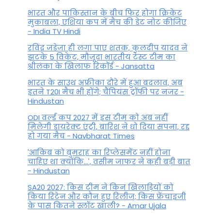
भारत और पाकिस्तान के बीच फिर होगा क्रिकेट
मुकाबला, एशिया कप में मैच की डेट नोट कीजिए
- India TV Hindi
रविंद्र जडेजा ही लगा पाए शतक, कुलदीप यादव ने
झटके 5 विकेट, मौजूदा भारतीय टेस्ट टीम का
श्रीलंका के खिलाफ रिकॉर्ड - Jansatta
भारत के साउथ अफ्रीका दौरे में हुआ बदलाव, अब
इतने T20I मैच भी होंगे; चैंपियंस ट्रॉफी पर नजर -
Hindustan
ODI वर्ल्ड कप 2027 में इस टीम को अब नहीं
मिलेगी डायरेक्ट एंट्री, बारिश ने धो दिया सपना, रद्द
हो गया मैच - Navbharat Times
'आकिब को बुमराह का रिप्लेसमेंट नहीं होना
चाहिए था क्योंकि...', वसीम जाफर ने कही बड़ी बात
- Hindustan
SA20 2027: किस टीम ने किन खिलाड़ियों को
किया रिटेन और कौन हुए रिलीज; किस फ्रेंचाइजी
के पास कितने स्लॉट खाली? - Amar Ujala