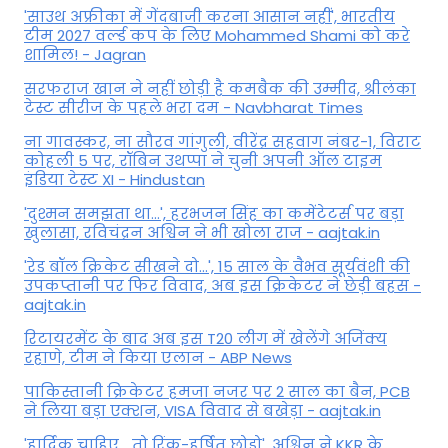
'साउथ अफ्रीका में गेंदबाजी करना आसान नहीं', भारतीय
टीम 2027 वर्ल्‍ड कप के लिए Mohammed Shami को करे
शामिल! - Jagran
सरफराज खान ने नहीं छोड़ी है कमबैक की उम्मीद, श्रीलंका
टेस्ट सीरीज के पहले भरा दम - Navbharat Times
ना गावस्कर, ना सौरव गांगुली, वीरेंद्र सहवाग नंबर-1, विराट
कोहली 5 पर, रॉबिन उथप्पा ने चुनी अपनी ऑल टाइम
इंडिया टेस्ट XI - Hindustan
'दुश्मन समझता था...', हरभजन सिंह का कमेंटेटर्स पर बड़ा
खुलासा, रव‍िचंद्रन अश्विन ने भी खोला राज - aajtak.in
'रेड बॉल क्रिकेट सीखने दो...', 15 साल के वैभव सूर्यवंशी की
उपकप्तानी पर फ‍िर व‍िवाद, अब इस क्रिकेटर ने छेड़ी बहस -
aajtak.in
रिटायरमेंट के बाद अब इस T20 लीग में खेलेंगे अजिंक्य
रहाणे, टीम ने किया एलान - ABP News
पाकिस्तानी क्रिकेटर हमजा नजर पर 2 साल का बैन, PCB
ने ल‍िया बड़ा एक्शन, VISA व‍िवाद से बखेड़ा - aajtak.in
'हार्दिक चाहिए... तो रिंकू-हर्षित छोड़ो', अश्विन ने KKR के