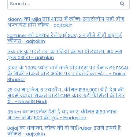
Search
for:
Xiaomi का Mijia ब्रांड भारत में लॉन्च! स्मार्टफोन नहीं, होम
अप्लायंस होंगे लॉन्च - aajtak.in
Fortuner को टक्कर देने आई SUV, 3 महीने में ही बढ़ गई
कीमत - aajtak.in
एक दशक पहले इन कंपनियों का था बोलबाला, अब सब
कुछ बर्बाद! - aajtak.in
डाबर के '100% प्योर' दावे वाले प्रोडक्ट्स पर बैन टला: FSSAI
के बिक्री रोकने वाले आदेश पर हाईकोर्ट का स्टे; ... - Dainik
Bhaskar
26 KM माइलेज, 6 एयरबैग...कीमत ₹8,85,000! ये है देश की
सबसे ज्यादा बिकने वाली CNG कार; बड़ी फैमिली के लिए
बे... - News18 Hindi
35 km का माइलेज देती है यह कार, कीमत ₹4.69 लाख;
अगस्त में ₹42,500 की छूट - Hindustan
Bajaj का धमाका, लॉन्च की दो नई Pulsar, इतने रुपये है
कीमत - aajtak.in