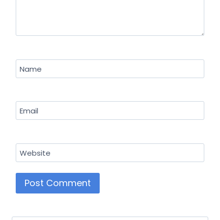
Name
Email
Website