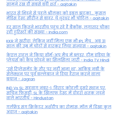
सामने रख दी सबसे बड़ी शर्त - aajtak.in
भारत से भिड़ने से पहले श्रीलंका को डबल झटका... कुसल
मेंडिस टेस्ट सीरीज से बाहर, ये धुरंधर भी चोटिल - aajtak.in
हर साल कितने भारतीय पहुंच रहे हैं बैंकॉक, लगातार चौंका
रही टूरिस्टों की संख्या - India.com
KKR ने खरीदा, लेकिन नहीं मिला एक भी IPL मैच... अब 31
साल की उम्र में चोटों से हारकर लिया संन्यास - aajtak.in
केएल राहुल ने किया वॉर्म-अप मैच में ब्लंडर, टीम इंडिया के
प्लेयर्स का कैच छोड़ने का सिलसिला जारी - India TV Hindi
'उसे रिप्लेसमेंट के तौर पर नहीं आना था', आकिब नबी के
सेलेक्शन पर पूर्व बल्लेबाज ने दिया हैरान करने वाला
बयान - Jagran
IND Vs SL: सहवाग नंबर-1, विराट कोहली दूसरे स्थान पर,
सचिन फिसड्डी, SL के खिलाफ टेस्ट में दोहरा शतक जड़ने
वाले भारतीय - Hindustan
गर्लफ्रेंड संग क्रिकेटर अर्शदीप का रोमांस, मॉल में द‍िखा कूल
अंदाज - aajtak.in