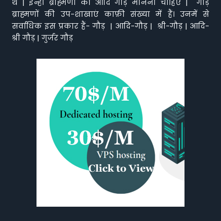
थे | इन्ही ब्राह्मणो को आदि गौड़ मानना चाहिए | गौड़
ब्राह्मणों की उप-शाखाएं काफ़ी संख्या में हैं। उनमें से
सर्वाधिक इस प्रकार हैं- गौड़ | आदि-गौड़ | श्री-गौड़ | आदि-
श्री गौड़ | गुर्जर गौड़