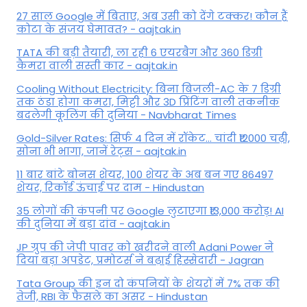
27 साल Google में बिताए, अब उसी को देंगे टक्कर! कौन हैं
कोटा के संजय घेमावत? - aajtak.in
TATA की बड़ी तैयारी, ला रही 6 एयरबैग और 360 डिग्री
कैमरा वाली सस्ती कार - aajtak.in
Cooling Without Electricity: बिना बिजली-AC के 7 डिग्री
तक ठंडा होगा कमरा, मिट्टी और 3D प्रिंटिंग वाली तकनीक
बदलेगी कूलिंग की दुनिया - Navbharat Times
Gold-Silver Rates: सिर्फ 4 दिन में रॉकेट... चांदी ₹12000 चढ़ी,
सोना भी भागा, जानें रेट्स - aajtak.in
11 बार बांटे बोनस शेयर, 100 शेयर के अब बन गए 86497
शेयर, रिकॉर्ड ऊंचाई पर दाम - Hindustan
35 लोगों की कंपनी पर Google लुटाएगा ₹13,000 करोड़! AI
की दुनिया में बड़ा दांव - aajtak.in
JP ग्रुप की जेपी पावर को खरीदने वाली Adani Power ने
दिया बड़ा अपडेट, प्रमोटर्स ने बढ़ाई हिस्सेदारी - Jagran
Tata Group की इन दो कंपनियों के शेयरों में 7% तक की
तेजी, RBI के फैसले का असर - Hindustan