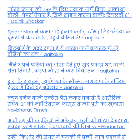
'गौरव खन्ना को TRP के लिए तलाक नहीं दिया': आकांक्षा
बोलीं- पेपर्स तैयार हैं, सिर्फ साइन करना बाकी; रियलटी श...
- Dainik Bhaskar
Spider Man ने कमाए 10 हजार करोड़, टॉम हॉलैेंड-जैंडेया की
दूसरी सीक्रेट वेडिंग, पहुंचे ये सितारे! - aajtak.in
बिलबोर्ड के अंदर रहता है ये शख्स! जानें वायरल हो रहे
वीडियो का सच - aajtak.in
'मैंने अपने पतियों को धोखा देते हुए खुद पकड़ा था', बोलीं
श्वेता तिवारी, करण जौहर ने कस दिया तंज - aajtak.in
राम के डायलॉग, शूर्पणखा के सीन्स... रामायण के इंग्लिश
ट्रेलर में दिखे बड़े बदलाव - aajtak.in
क्यूट इमेज वाली एक्ट्रेस पैसे लेकर बनाती है शारीरिक
संबंध, BF को नहीं ऐतराज, जासूस तान्‍या पुरी का खुलासा -
Navbharat Times
आधी उम्र की लड़कियों से अफेयर, पत्नी को धोखा दे रहा था
एक्टर, लोग मानते हैं वफादारी की मिसाल - Hindustan
रफी-किशोर की संगत में चमकी ये बच्ची, नाम बदलने से