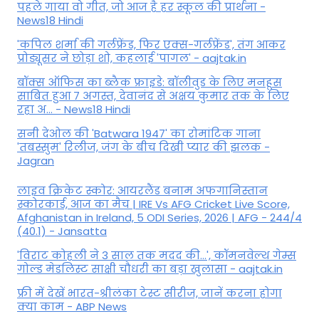
पहले गाया वो गीत, जो आज है हर स्कूल की प्रार्थना -
News18 Hindi
'कपिल शर्मा की गर्लफ्रेंड, फिर एक्स-गर्लफ्रेंड', तंग आकर
प्रोड्यूसर ने छोड़ा शो, कहलाई 'पागल' - aajtak.in
बॉक्स ऑफिस का ब्लैक फ्राइडे: बॉलीवुड के लिए मनहूस
साबित हुआ 7 अगस्त, देवानंद से अक्षय कुमार तक के लिए
रहा अ... - News18 Hindi
सनी देओल की 'Batwara 1947' का रोमांटिक गाना
'तबस्सुम' रिलीज, जंग के बीच दिखी प्यार की झलक -
Jagran
लाइव क्रिकेट स्कोर: आयरलैंड बनाम अफगानिस्तान
स्कोरकार्ड, आज का मैच | IRE Vs AFG Cricket Live Score,
Afghanistan in Ireland, 5 ODI Series, 2026 | AFG - 244/4
(40.1) - Jansatta
'विराट कोहली ने 3 साल तक मदद की...', कॉमनवेल्थ गेम्स
गोल्ड मेडलिस्ट साक्षी चौधरी का बड़ा खुलासा - aajtak.in
फ्री में देखें भारत-श्रीलंका टेस्ट सीरीज, जानें करना होगा
क्या काम - ABP News