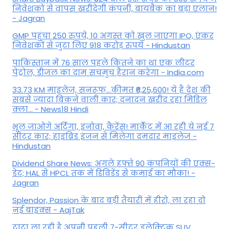
निवेशकों से वापस खरीदेगी कंपनी, बायबैक का बड़ा एलान!
- Jagran
GMP पहुंचा 250 रुपये, 10 अगस्त को खुल जाएगा IPO, एंकर
निवेशकों से जुटा लिए 918 करोड़ रुपये - Hindustan
पाकिस्तान में 76 साल पहले कितने का था एक लीटर
पेट्रोल, डीजल का दाम सचमुच हैरान करेगा - India.com
33.73 KM माइलेज, सनरूफ...कीमत ₹6,25,600! ये है देश की
सबसे ज्यादा बिकने वाली कार; दनादन खरीद रहा मिडिल
क्ला... - News18 Hindi
भूल जाओगे अर्टिगा, इनोवा, कैरेंस! मार्केट में आ रही ये नई 7
सीटर कार; हाइब्रिड इंजन से मिलेगा दमदार माइलेज -
Hindustan
Dividend Share News: अगले हफ्ते 90 कंपनियों की एक्स-
डेट; HAL से HPCL तक में डिविडेंड से कमाई का मौका! -
Jagran
Splendor, Passion के बाद बड़ी तैयारी में हीरो, ला रहा दो
नई बाइक्स - AajTak
टाटा ला रही है अपनी पहली 7-सीटर इलेक्ट्रिक SUV,