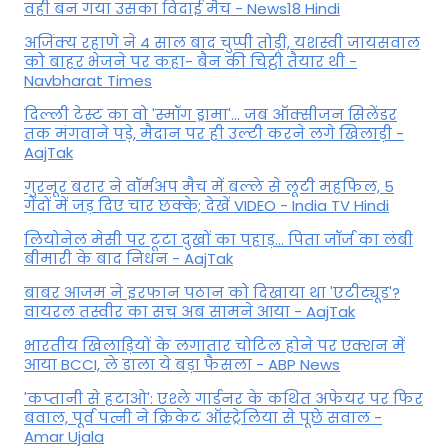
वही बन गया उसका विदाई मैच - News18 Hindi
अजिंक्य रहाणे ने 4 साल बाद चुप्पी तोड़ी, यशस्वी जायसवाल
को बाहर भेजने पर कहा- बैन की चिट्ठी तैयार थी -
Navbharat Times
दिल्ली टेस्ट का वो 'स्मॉग ड्रामा'... जब ऑक्सीजन सिलेंडर
तक मंगवाने पड़े, मैदान पर ही उल्टी करने लगे खिलाड़ी -
AajTak
गुरनूर बरार ने वॉर्मअप मैच में बल्ले से लूटी महफिल, 5
गेंदों में जड़ दिए चार छक्के; देखें VIDEO - India TV Hindi
लियोनेल मेसी पर टूटा दुखों का पहाड़... पिता जॉर्ज का लंबी
बीमारी के बाद निधन - AajTak
बाबर आजम ने इरफान पठान को दिखाया था 'एटीट्यूड'?
वायरल तस्वीर का सच अब सामने आया - AajTak
भारतीय खिलाड़ियों के लगातार चोटिल होने पर एक्शन में
आया BCCI, ले डाला ये बड़ा फैसला - ABP News
'कप्तानी से हटाओ': एश्ले गार्डनर के कथित अफेयर पर फिर
बवाल, पूर्व पत्नी ने क्रिकेट ऑस्ट्रेलिया से पूछे सवाल -
Amar Ujala