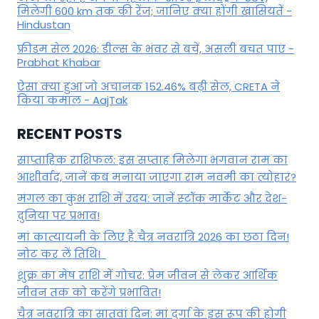
मिलेगी 600 km तक की रेंज; जानिए क्या होंगी खासियतें -
Hindustan
फ्रीडम सेल 2026: डील्स के भंवर से बचें, असली बचत पाएं -
Prabhat Khabar
ऐसा क्या हुआ जो अचानक 152.46% बढ़ी सेल, CRETA ने
किया कमाल - AajTak
RECENT POSTS
साप्ताहिक राशिफल: इस सप्ताह मिलेगा भगवान राम का
आशीर्वाद, जानें कब मनाया जाएगा राम नवमी का त्योहार?
मंगल का कुंभ राशि में उदय: जानें स्‍टॉक मार्केट और देश-
दुनिया पर प्रभाव!
मां कात्‍यायनी के लिए है चैत्र नवरात्रि 2026 का छठा दिन!
नोट कर लें तिथि!
शुक्र का मेष राशि में गोचर: प्रेम जीवन से लेकर आर्थिक
जीवन तक को करेंगे प्रभावित!
चैत्र नवरात्रि का सातवां दिन: मां दुर्गा के इस रूप की होगी