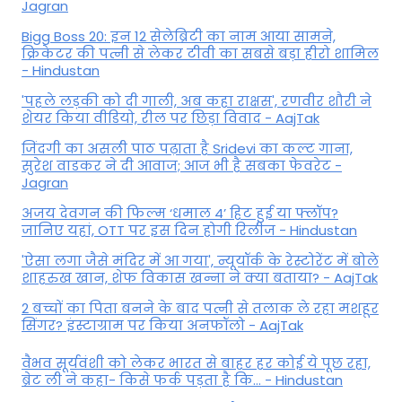
Jagran
Bigg Boss 20: इन 12 सेलेब्रिटी का नाम आया सामने,
क्रिकेटर की पत्नी से लेकर टीवी का सबसे बड़ा हीरो शामिल
- Hindustan
'पहले लड़की को दी गाली, अब कहा राक्षस', रणवीर शौरी ने
शेयर किया वीडियो, रील पर छिड़ा विवाद - AajTak
जिंदगी का असली पाठ पढ़ाता है Sridevi का कल्ट गाना,
सुरेश वाडकर ने दी आवाज; आज भी है सबका फेवरेट -
Jagran
अजय देवगन की फिल्म ‘धमाल 4’ हिट हुई या फ्लॉप?
जानिए यहां, OTT पर इस दिन होगी रिलीज - Hindustan
'ऐसा लगा जैसे मंदिर में आ गया', न्यूयॉर्क के रेस्टोरेंट में बोले
शाहरुख खान, शेफ विकास खन्ना ने क्या बताया? - AajTak
2 बच्चों का पिता बनने के बाद पत्नी से तलाक ले रहा मशहूर
सिंगर? इंस्टाग्राम पर किया अनफॉलो - AajTak
वैभव सूर्यवंशी को लेकर भारत से बाहर हर कोई ये पूछ रहा,
ब्रेट ली ने कहा- किसे फर्क पड़ता है कि… - Hindustan