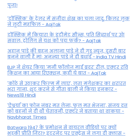
पूजा!
'टॉक्सिक' के ट्रेलर में संजीदा शेख का चला जादू, किलर लुक
ने लूटी महफिल - AajTak
टॉक्सिक में कियारा के इंटीमेट सीन्स, पति सिद्धार्थ पर उठे
सवाल, ट्रोलिंग से यश को पड़ा फर्क? - AajTak
अहान पांडे की बहन अलाना पांडे ने दी गुड न्यूज, दूसरी बार
बनने वाली हैं मां; अनन्या पांडे ने दी बधाई - India TV Hindi
BJP ने शेयर किया 'मनी फॉलोज माई ब्रदर' रील, एक्टर रवि
किशन का आया रिएक्शन, कही ये बात - AajTak
'कोठे से उठाकर फिल्म में लाए', लता मंगेशकर का शरारत
भरा गाना, शूट करने से गीता बाली ने किया इनकार -
News18 Hindi
'ऐश्वर्या का फोन नंबर मत लेना, फूल मत भेजना', संजय दत्त
को बहनों ने दी थी चेतावनी, एक्टर ने बताया था वाकया -
Navbharat Times
Batwara 1947 के प्रमोशन से वायरल वीडियो पर क्यों
भड़की प्रीति जिंटा? इंटरनेट पर एक्ट्रेस ने लगा दी क्लास -