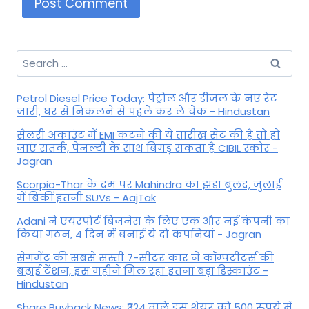
Search
for:
Petrol Diesel Price Today: पेट्रोल और डीजल के नए रेट
जारी, घर से निकलने से पहले कर लें चेक - Hindustan
सैलरी अकाउंट में EMI कटने की ये तारीख सेट की है तो हो
जाएं सतर्क, पेनल्टी के साथ बिगड़ सकता है CIBIL स्कोर -
Jagran
Scorpio-Thar के दम पर Mahindra का झंडा बुलंद, जुलाई
में बिकीं इतनी SUVs - AajTak
Adani ने एयरपोर्ट बिजनेस के लिए एक और नई कंपनी का
किया गठन, 4 दिन में बनाई ये दो कंपनियां - Jagran
सेगमेंट की सबसे सस्ती 7-सीटर कार ने कॉम्पटीटर्स की
बढ़ाई टेंशन, इस महीने मिल रहा इतना बड़ा डिस्काउंट -
Hindustan
Share Buyback News: ₹324 वाले इस शेयर को 500 रुपये में