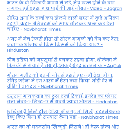
भारत के दो खिलाड़ी आपस में लड़े, मैच खत्म होने के बाद
जमकर हुई बहस, हाथापाई की आई नौबत- Video - Jagran
रोहित शर्मा के वर्ल्ड कप खेलने वाली बहस में कूदे अजिंक्य
रहाणे, कहा- सेलेक्टर्स को साफ बोलकर खत्म कर देना
चाहिए - Navbharat Times
अगर मैं मैच रेफरी होता तो सौरव गांगुली को बैन कर देता;
जवागल श्रीनाथ ने किस किससे को किया याद? -
Hindustan
टीम इंडिया को जयसूर्या से बचकर रहना होगा, श्रीलंका में
फिरकी से मचाते हैं तबाही, आंकड़े बेहद खतरनाक - AajTak
गौतम गंभीर को इतनी जोर से हंसते हुए नहीं देखा होगा,
रविंद्र जडेजा ने डग आउट में ऐसा क्या किया, थोड़ी देर में
वीडियो वायरल - Navbharat Times
रुतुराज गायकवाड़ का टूटा वर्ल्ड रिकॉर्ड, इंग्लैंड का प्लेयर
बना नंबर-1; लिस्ट-ए में सबसे ज्यादा औसत - Hindustan
5 खिलाड़ी जिन्हें टीम इंडिया में जगह तो मिली, इंटरनेशनल
डेब्यू किए बिना ही संन्यास लेना पड़ा - Navbharat Times
भारत का वो बदनसीब खिलाड़ी, जिसने 1 ही टेस्ट खेला और