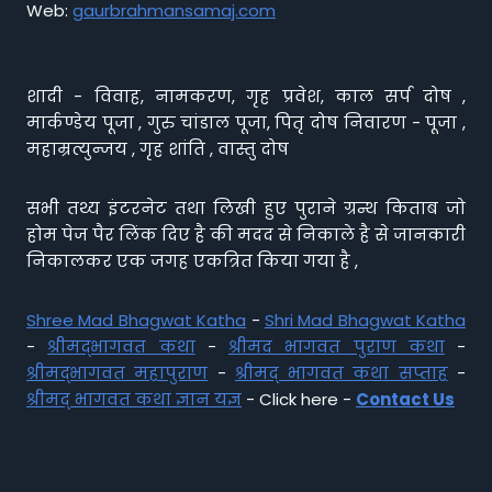
Web:
gaurbrahmansamaj.com
शादी - विवाह, नामकरण, गृह प्रवेश, काल सर्प दोष ,
मार्कण्डेय पूजा , गुरु चांडाल पूजा, पितृ दोष निवारण - पूजा ,
महाम्रत्युन्जय , गृह शांति , वास्तु दोष
सभी तथ्य इंटरनेट तथा लिखी हुए पुराने ग्रन्थ किताब जो
होम पेज पैर लिंक दिए है की मदद से निकाले है से जानकारी
निकालकर एक जगह एकत्रित किया गया है ,
Shree Mad Bhagwat Katha
-
Shri Mad Bhagwat Katha
-
श्रीमद्भागवत कथा
-
श्रीमद भागवत पुराण कथा
-
श्रीमद्भागवत महापुराण
-
श्रीमद् भागवत कथा सप्ताह
-
श्रीमद् भागवत कथा ज्ञान यज्ञ
- Click here -
Contact Us