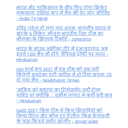
भारत और पाकिस्तान के बीच फिर होगा क्रिकेट
मुकाबला, एशिया कप में मैच की डेट नोट कीजिए
- India TV Hindi
रविंद्र जडेजा ही लगा पाए शतक, कुलदीप यादव ने
झटके 5 विकेट, मौजूदा भारतीय टेस्ट टीम का
श्रीलंका के खिलाफ रिकॉर्ड - Jansatta
भारत के साउथ अफ्रीका दौरे में हुआ बदलाव, अब
इतने T20I मैच भी होंगे; चैंपियंस ट्रॉफी पर नजर -
Hindustan
ODI वर्ल्ड कप 2027 में इस टीम को अब नहीं
मिलेगी डायरेक्ट एंट्री, बारिश ने धो दिया सपना, रद्द
हो गया मैच - Navbharat Times
'आकिब को बुमराह का रिप्लेसमेंट नहीं होना
चाहिए था क्योंकि...', वसीम जाफर ने कही बड़ी बात
- Hindustan
SA20 2027: किस टीम ने किन खिलाड़ियों को
किया रिटेन और कौन हुए रिलीज; किस फ्रेंचाइजी
के पास कितने स्लॉट खाली? - Amar Ujala