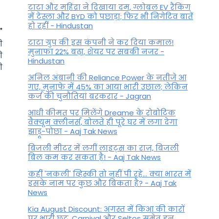
टाटा और महिंद्रा ने दिखाया दम, ग्लोबल EV रैंकिंग
में टेस्ला और BYD को पछाड़ा; फिर भी निगेटिव बातें
हो रहीं - Hindustan
टाटा ग्रुप की इस कंपनी ने कर दिया कमाल!
ी
मुनाफा 22% बढ़ा, शेयर पर सबकी नजर -
ी
Hindustan
ी
अनिल अंबानी की Reliance Power के नतीजे आ
गए, मुनाफे में 45% का आया भारी उछाल; लेकिन
कर्ज की चुनौतियां बरकरार - Jagran
आधी कीमत पर मिलेंगे Dreame के रोबोटिक
वैक्यूम क्लीनर्स, बोलते ही पूरे घर में लगा देगा
झाड़ू-पोछा - Aaj Tak News
बिजली मीटर में लगीं लाइट्स का राज़, बिजली
बिल कम कर सकता है! - Aaj Tak News
Pisces Daily Horoscope: खर्चों
कहीं 'नकली' व्हिस्की तो नहीं पी रहे... क्या भारत में
इसके नाम पर कुछ और बिकता है? - Aaj Tak
पर नियंत्रण रखें वरना होगा
News
नुकसान
Kia August Discount: अगस्त में किआ की कारों
पर भारी छूट, Carnival और Seltos समेत इन