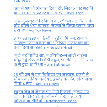
Tak News
'आपने अपनी औकात दिखा दी', निरहुआ पर भड़कीं
काजल, चरित्र पर उठाए सवाल - Hindustan
'मुझे मुनव्वर की ट्रॉफी दे दी', लॉकअप 2 जीतने के
बाद बोलीं श्रेया कालरा, मेकर्स ने किया ब्लंडर! क्या
है सच? - Aaj Tak News
6 अगस्त 1993 को रिलीज हुई वो फिल्म, रामायण
से मिला जिसे बनाने का आइडिया, संजय दत्त को
बना दिया सुपरस्टार - News18 Hindi
'मुझे मर्द चाहिए था', न बॉयफ्रेंड-न शादी करना
चाहती हैं सैफ की छोटी बहन, 50 की उम्र में सिंगल,
19 में टूटा था रिश्ता - Aaj Tak News
25 की उम्र में इस क्रिकेटर का संन्यास, इंजरी ने
चौपट कर दिया करियर, इंग्लैंड के लिए खेल पाया
सिर्फ 4 मैच - Aaj Tak News
लाइव मैच में मैदान पर गिरी बिजली, झुलस गए
टीम के खिलाड़ी, फुटबॉल के मैदान से आया
खौफनाक वीडियो - Navbharat Times