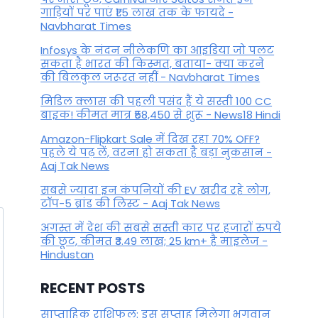
By
June 18, 2025
गाड़ियों पर पाएं ₹1.5 लाख तक के फायदे -
Navbharat Times
Infosys के नंदन नीलेकणि का आइडिया जो पलट
सकता है भारत की किस्मत, बताया- क्या करने
की बिलकुल जरूरत नहीं - Navbharat Times
मिडिल क्लास की पहली पसंद हैं ये सस्ती 100 CC
बाइक! कीमत मात्र ₹58,450 से शुरू - News18 Hindi
Amazon-Flipkart Sale में दिख रहा 70% OFF?
पहले ये पढ़ लें, वरना हो सकता है बड़ा नुकसान -
Aaj Tak News
सबसे ज्यादा इन कंपनियों की EV खरीद रहे लोग,
टॉप-5 ब्रांड की लिस्ट - Aaj Tak News
अगस्त में देश की सबसे सस्ती कार पर हजारों रुपये
की छूट, कीमत ₹3.49 लाख; 25 km+ है माइलेज -
Hindustan
RECENT POSTS
साप्ताहिक राशिफल: इस सप्ताह मिलेगा भगवान