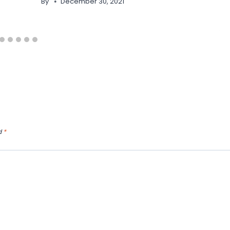
By
December 30, 2021
d
*