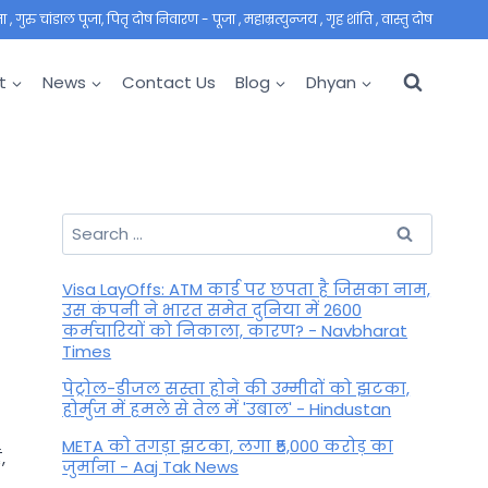
 गुरु चांडाल पूजा, पितृ दोष निवारण - पूजा , महाम्रत्युन्जय , गृह शांति , वास्तु दोष
t
News
Contact Us
Blog
Dhyan
Search
for:
Visa LayOffs: ATM कार्ड पर छपता है जिसका नाम,
उस कंपनी ने भारत समेत दुनिया में 2600
कर्मचारियों को निकाला, कारण? - Navbharat
Times
पेट्रोल-डीजल सस्ता होने की उम्मीदों को झटका,
होर्मुज में हमले से तेल में 'उबाल' - Hindustan
META को तगड़ा झटका, लगा ₹5,000 करोड़ का
,
जुर्माना - Aaj Tak News