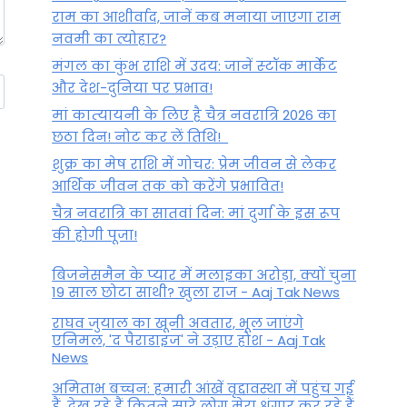
राम का आशीर्वाद, जानें कब मनाया जाएगा राम
नवमी का त्योहार?
मंगल का कुंभ राशि में उदय: जानें स्‍टॉक मार्केट
और देश-दुनिया पर प्रभाव!
मां कात्‍यायनी के लिए है चैत्र नवरात्रि 2026 का
छठा दिन! नोट कर लें तिथि!
शुक्र का मेष राशि में गोचर: प्रेम जीवन से लेकर
आर्थिक जीवन तक को करेंगे प्रभावित!
चैत्र नवरात्रि का सातवां दिन: मां दुर्गा के इस रूप
की होगी पूजा!
बिजनेसमैन के प्यार में मलाइका अरोड़ा, क्यों चुना
19 साल छोटा साथी? खुला राज - Aaj Tak News
राघव जुयाल का खूनी अवतार, भूल जाएंगे
एनिमल, 'द पैराडाइज' ने उड़ाए होश - Aaj Tak
News
अमिताभ बच्चन: हमारी आंखें वृद्दावस्था में पहुंच गई
हैं, देख रहे हैं कितने सारे लोग मेरा श्रृंगार कर रहे हैं