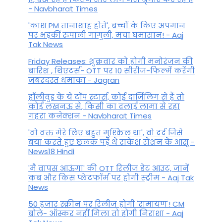
- Navbharat Times
'काश PM तानाशाह होते', बच्चों के किए अपमान
पर भड़कीं रुपाली गांगुली, मचा घमासान! - Aaj
Tak News
Friday Releases: शुक्रवार को होगी मनोरंजन की
बारिश , थिएटर्स- OTT पर 10 सीरीज-फिल्में करेंगी
जबरदस्त धमाका - Jagran
हॉलीवुड के ये टॉप स्टार्स, कोई दार्जिलिंग से हैं तो
कोई लखनऊ से, किसी का दलाई लामा से रहा
गहरा कनेक्शन - Navbharat Times
'वो वक्त मेरे लिए बहुत मुश्किल था', वो दर्द जिसे
बयां करते हुए छलक पड़े थे राकेश रोशन के आंसू -
News18 Hindi
'मैं वापस आऊंगा' की OTT रिलीज डेट आउट, जानें
कब और किस प्लेटफॉर्म पर होगी स्ट्रीम - Aaj Tak
News
50 हजार स्क्रीन पर रिलीज होगी 'रामायण'! CM
बोले- ऑस्कर नहीं मिला तो होगी निराशा - Aaj