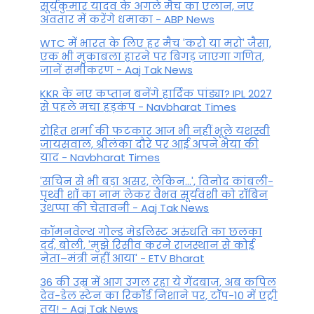
सूर्यकुमार यादव के अगले मैच का एलान, नए
अवतार में करेंगे धमाका - ABP News
WTC में भारत के लिए हर मैच 'करो या मरो' जैसा,
एक भी मुकाबला हारने पर बिगड़ जाएगा गण‍ित,
जानें समीकरण - Aaj Tak News
KKR के नए कप्तान बनेंगे हार्दिक पांड्या? IPL 2027
से पहले मचा हड़कंप - Navbharat Times
रोहित शर्मा की फटकार आज भी नहीं भूले यशस्वी
जायसवाल, श्रीलंका दौरे पर आई अपने भैया की
याद - Navbharat Times
'सचिन से भी बड़ा असर, लेकिन...', व‍िनोद कांबली-
पृथ्वी शॉ का नाम लेकर वैभव सूर्यवंशी को रॉबिन
उथप्पा की चेतावनी - Aaj Tak News
कॉमनवेल्थ गोल्ड मे​डलिस्ट अरुंधति का छलका
दर्द, बोली, 'मुझे रिसीव करने राजस्थान से कोई
नेता–मंत्री नहीं आया' - ETV Bharat
36 की उम्र में आग उगल रहा ये गेंदबाज, अब कपिल
देव-डेल स्टेन का रिकॉर्ड निशाने पर, टॉप-10 में एंट्री
तय! - Aaj Tak News