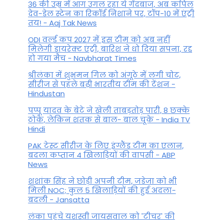
36 की उम्र में आग उगल रहा ये गेंदबाज, अब कपिल
देव-डेल स्टेन का रिकॉर्ड निशाने पर, टॉप-10 में एंट्री
तय! - Aaj Tak News
ODI वर्ल्ड कप 2027 में इस टीम को अब नहीं
मिलेगी डायरेक्ट एंट्री, बारिश ने धो दिया सपना, रद्द
हो गया मैच - Navbharat Times
श्रीलंका में शुभमन गिल को अंगूठे में लगी चोट,
सीरीज से पहले बढ़ी भारतीय टीम की टेंशन -
Hindustan
पप्पू यादव के बेटे ने खेली ताबड़तोड़ पारी, 8 छक्के
ठोके, लेकिन शतक से बाल- बाल चूके - India TV
Hindi
PAK टेस्ट सीरीज के लिए इंग्लैंड टीम का एलान,
बदला कप्तान 4 खिलाड़ियों की वापसी - ABP
News
शशांक सिंह ने छोड़ी अपनी टीम, जडेजा को भी
मिली NOC; कुल 5 खिलाड़ियों की हुई अदला-
बदली - Jansatta
लंका पहुंचे यशस्वी जायसवाल को 'टीचर' की