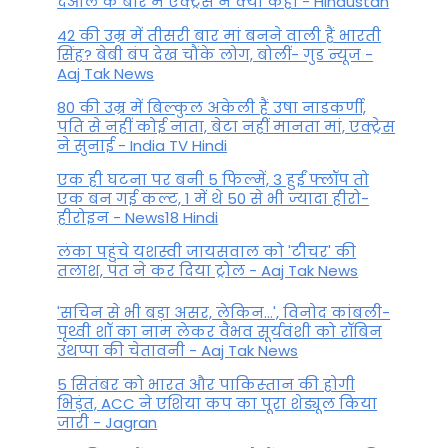
देओल के बारे में एक्ट्रेस ने क्या कहा - Hindustan
42 की उम्र में तीसरी बार मां बनने वाली हैं भारती
सिंह? बेबी बंप देख चौंके लोग, बोलीं- गुड न्यूज -
Aaj Tak News
80 की उम्र में बिल्कुल अकेली हैं उषा नाडकर्णी,
पति से नहीं कोई नाता, बेटा नहीं मानता मां, एक्ट्रेस
ने सुनाई - India TV Hindi
एक ही घटना पर बनी 5 फिल्में, 3 हुईं फ्लॉप तो
एक बन गई कल्ट, 1 में थे 50 से भी ज्यादा हीरो-
हीरोइन - News18 Hindi
लंका पहुंचे यशस्वी जायसवाल को 'टीचर' की
तलाश, पंत ने कर द‍िया ट्रोल - Aaj Tak News
'सचिन से भी बड़ा असर, लेकिन...', व‍िनोद कांबली-
पृथ्वी शॉ का नाम लेकर वैभव सूर्यवंशी को रॉबिन
उथप्पा की चेतावनी - Aaj Tak News
5 सितंबर को भारत और पाकिस्‍तान की होगी
भिड़ंत, ACC ने एशिया कप का पूरा शेड्यूल किया
जारी - Jagran