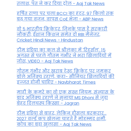
तलाश, पंत ने कर द‍िया ट्रोल - Aaj Tak News
हर्षित राणा पर चला BCCI का हंटर, 97 किलो तक
बढ़ गया वजन, वापस CoE भेजा - ABP News
वो 5 भारतीय क्रिकेटर, जिनके पास है सरकारी
नौकरी; ईशान किशन समेत दो RBI मैनेजर,
Cricket Hindi News - Hindustan
टीम इंडिया का कल से श्रीलंका में 'रिहर्सल', 15
अगस्त से पहले गौतम गंभीर ने भरा ख‍िलाड़‍ियों में
जोश, VIDEO - Aaj Tak News
गौतम गंभीर और खराब टेस्ट क्रिकेट पर जमकर
बोले अजिंक्य रहाणे, कहा- सीनियर खिलाड़ियों की
इज्जत होनी चाहिए - Navbharat Times
माही के कमरे का वो एक सख्त नियम, संन्यास के
बाद अजिंक्‍य रहाणे ने सुनाया MS Dhoni से जुड़ा
बेहद दिलचस्प किस्सा - Jagran
टीम इंडिया से बाहर, लेकिन हौसला बरकरार...
2027 वर्ल्ड कप खेलना चाहते हैं मोहम्मद शमी,
कोच का बड़ा खुलासा - Aaj Tak News