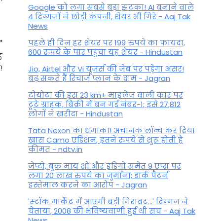
Google को लगा सबसे बड़ा झटका! AI बनाने वाले
4 दिग्गजों ने छोड़ी कंपनी, शेयर भी गिरे - Aaj Tak
News
पहले ही दिन हर शेयर पर 199 रुपये का फायदा,
600 रुपये के पार पहुंचा यह शेयर - Hindustan
ह
!
Jio, Airtel और Vi यूजर्स की जेब पर पड़ेगा असर!
बढ़ सकते हैं रिचार्ज प्लान के दाम - Jagran
टोयोटा की इस 23 km+ माइलेज वाली कार पर
टूटे ग्राहक, बिक्री में बन गई नंबर-1; इसे 27,812
लोगों ने खरीदा - Hindustan
Tata Nexon का धमाका! अचानक लॉन्च कर दिया
खास Camo एडिशन, इतने रुपये से शुरू होती है
कीमत - ndtv.in
जेप्टो, बुक माय शो और इंडिगो समेत 9 एप्स पर
लगा 20 लाख रुपये का जुर्माना; डार्क पैटर्न
बुध गोचर 2023: अगले हफ्ते मकर
इस्तेमाल करने का आरोप - Jagran
राशि में गोचर करेंगे बुध, इन राशियों
'स्‍टॉक मार्केट में आएगी बड़ी गिरावट...' दिग्‍गज ने
चेताया, 2008 की भविष्यवाणी हुई थी सच - Aaj Tak
के लिए धनलाभ के बनेंगे योग
News