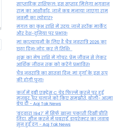
साप्ताहिक राशिफल: इस सप्ताह मिलेगा भगवान
राम का आशीर्वाद, जानें कब मनाया जाएगा राम
नवमी का त्योहार?
मंगल का कुंभ राशि में उदय: जानें स्‍टॉक मार्केट
और देश-दुनिया पर प्रभाव!
मां कात्‍यायनी के लिए है चैत्र नवरात्रि 2026 का
छठा दिन! नोट कर लें तिथि!
शुक्र का मेष राशि में गोचर: प्रेम जीवन से लेकर
आर्थिक जीवन तक को करेंगे प्रभावित!
चैत्र नवरात्रि का सातवां दिन: मां दुर्गा के इस रूप
की होगी पूजा!
कर्ज में डूबी एक्ट्रेस C ग्रेड फिल्में करने पर हुई
मजबूर, घर चलाने को किए समझौते, बोली- आत्मा
बेच दी - Aaj Tak News
'बंटवारा 1947' में सिर्फ खाना पकाती दिखीं प्रीति
जिंटा, सीन करने में घबराईं, डायरेक्टर का जवाब
सुन हुईं दंग - Aaj Tak News