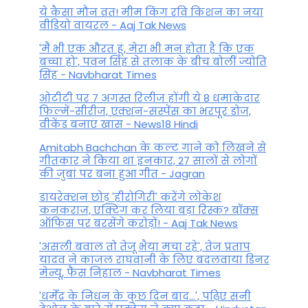
ये कैसा मौन व्रत! मीम किंग रवि किशन का नया
वीडियो वायरल - Aaj Tak News
'मैं भी एक औरत हूं, मेरा भी मन होता है कि एक
बच्चा हो', पवन सिंह से तलाक के बीच बोलीं ज्योति
सिंह - Navbharat Times
ओटीटी पर 7 अगस्त रिलीज होंगी ये 8 धमाकेदार
फिल्में-सीरीज, एक्शन-सस्पेंस का भरपूर डोज,
वीकेंड बनाएं खास - News18 Hindi
Amitabh Bachchan के कल्ट गाने को लिखने से
गीतकार ने किया था इनकार, 27 सालों से लोगों
की जुबां पर बना हुआ गीत - Jagran
डायरेक्शन छोड़ 'हीरोगिरी' करेंगे लोकेश
कनकराज, एक्टिंग कर लिया बड़ा रिस्क? बॉक्स
ऑफिस पर बरसेंगे करोड़ों! - Aaj Tak News
'असली बवाल तो तेजू भैया मचा रहे', तेज प्रताप
यादव ने काजल राघवानी के लिए बदलवाया डिनर
मेन्यू, फैंस न‍िहाल - Navbharat Times
'धर्मेंद्र के निधन के कुछ दिन बाद...', पढ़िए सनी