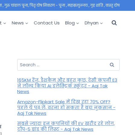
 गुरु चांडाल पूजा, पितृ दोष निवारण - पूजा , महाम्रत्युन्जय , गृह शांति , वास्तु दोष
t
News
Contact Us
Blog
Dhyan
Search
for:
165KM रेंज, डैशकैम और बहुत कुछ, देसी कंपनी E3
ने लॉन्च किया AI इलेक्ट्रिक स्कूटर - Aaj Tak
News
Amazon-Flipkart Sale में दिख रहा 70% OFF?
पहले ये पढ़ लें, वरना हो सकता है बड़ा नुकसान -
Aaj Tak News
सबसे ज्यादा इन कंपनियों की EV खरीद रहे लोग,
ख
टॉप-5 ब्रांड की लिस्ट - Aaj Tak News
।