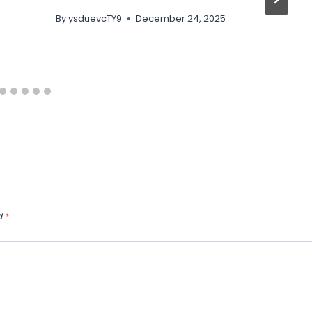
By
ysduevcTY9
December 24, 2025
d
*