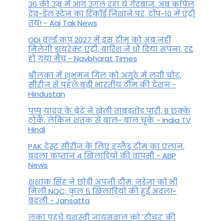
36 की उम्र में आग उगल रहा ये गेंदबाज, अब कपिल
देव-डेल स्टेन का रिकॉर्ड निशाने पर, टॉप-10 में एंट्री
तय! - Aaj Tak News
ODI वर्ल्ड कप 2027 में इस टीम को अब नहीं
मिलेगी डायरेक्ट एंट्री, बारिश ने धो दिया सपना, रद्द
हो गया मैच - Navbharat Times
श्रीलंका में शुभमन गिल को अंगूठे में लगी चोट,
सीरीज से पहले बढ़ी भारतीय टीम की टेंशन -
Hindustan
पप्पू यादव के बेटे ने खेली ताबड़तोड़ पारी, 8 छक्के
ठोके, लेकिन शतक से बाल- बाल चूके - India TV
Hindi
PAK टेस्ट सीरीज के लिए इंग्लैंड टीम का एलान,
बदला कप्तान 4 खिलाड़ियों की वापसी - ABP
News
शशांक सिंह ने छोड़ी अपनी टीम, जडेजा को भी
मिली NOC; कुल 5 खिलाड़ियों की हुई अदला-
बदली - Jansatta
लंका पहुंचे यशस्वी जायसवाल को 'टीचर' की