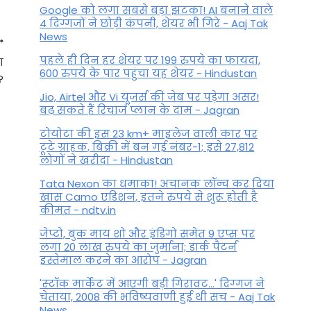
Google को लगा सबसे बड़ा झटका! AI बनाने वाले
4 दिग्गजों ने छोड़ी कंपनी, शेयर भी गिरे - Aaj Tak
News
पहले ही दिन हर शेयर पर 199 रुपये का फायदा,
ा
600 रुपये के पार पहुंचा यह शेयर - Hindustan
?
Jio, Airtel और Vi यूजर्स की जेब पर पड़ेगा असर!
बढ़ सकते हैं रिचार्ज प्लान के दाम - Jagran
टोयोटा की इस 23 km+ माइलेज वाली कार पर
टूटे ग्राहक, बिक्री में बन गई नंबर-1; इसे 27,812
लोगों ने खरीदा - Hindustan
Tata Nexon का धमाका! अचानक लॉन्च कर दिया
खास Camo एडिशन, इतने रुपये से शुरू होती है
कीमत - ndtv.in
जेप्टो, बुक माय शो और इंडिगो समेत 9 एप्स पर
आज का राशिफल 13 अक्टूबर 2024
लगा 20 लाख रुपये का जुर्माना; डार्क पैटर्न
इस्तेमाल करने का आरोप - Jagran
– अपनी क्षमता को उजागर करें
'स्‍टॉक मार्केट में आएगी बड़ी गिरावट...' दिग्‍गज ने
By
October 12, 2024
चेताया, 2008 की भविष्यवाणी हुई थी सच - Aaj Tak
News