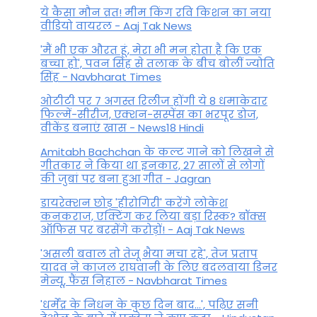
ये कैसा मौन व्रत! मीम किंग रवि किशन का नया
वीडियो वायरल - Aaj Tak News
'मैं भी एक औरत हूं, मेरा भी मन होता है कि एक
बच्चा हो', पवन सिंह से तलाक के बीच बोलीं ज्योति
सिंह - Navbharat Times
ओटीटी पर 7 अगस्त रिलीज होंगी ये 8 धमाकेदार
फिल्में-सीरीज, एक्शन-सस्पेंस का भरपूर डोज,
वीकेंड बनाएं खास - News18 Hindi
Amitabh Bachchan के कल्ट गाने को लिखने से
गीतकार ने किया था इनकार, 27 सालों से लोगों
की जुबां पर बना हुआ गीत - Jagran
डायरेक्शन छोड़ 'हीरोगिरी' करेंगे लोकेश
कनकराज, एक्टिंग कर लिया बड़ा रिस्क? बॉक्स
ऑफिस पर बरसेंगे करोड़ों! - Aaj Tak News
'असली बवाल तो तेजू भैया मचा रहे', तेज प्रताप
यादव ने काजल राघवानी के लिए बदलवाया डिनर
मेन्यू, फैंस न‍िहाल - Navbharat Times
'धर्मेंद्र के निधन के कुछ दिन बाद...', पढ़िए सनी