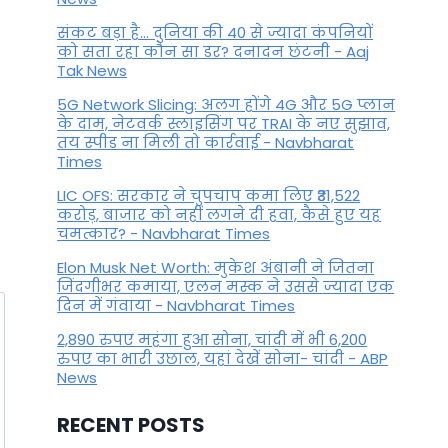
संकट बड़ा है... दुनिया की 40 से ज्यादा कंपनियों
को सता रहा कौन सा डर? दनादन छंटनी - Aaj
Tak News
5G Network Slicing: अलग होंगे 4G और 5G प्लान
के दाम, नेटवर्क स्लाइसिंग पर TRAI के नए सुझाव,
तय स्पीड ना मिली तो कार्रवाई - Navbharat
Times
LIC OFS: सरकार ने चुपचाप कमा लिए ₹31,522
करोड़, बाजार को नहीं लगने दी हवा, कैसे हुए यह
चमत्कार? - Navbharat Times
Elon Musk Net Worth: मुकेश अंबानी ने जितना
जिंदगीभर कमाया, एलन मस्क ने उससे ज्यादा एक
दिन में गंवाया - Navbharat Times
2,890 रुपए महंगा हुआ सोना, चांदी में भी 6,200
रुपए का भारी उछाल, यहां देखें सोना- चांदी - ABP
News
RECENT POSTS