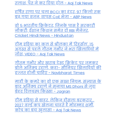
तलाश, पंत ने कर द‍िया ट्रोल - Aaj Tak News
हर्षित राणा पर चला BCCI का हंटर, 97 किलो तक
बढ़ गया वजन, वापस CoE भेजा - ABP News
वो 5 भारतीय क्रिकेटर, जिनके पास है सरकारी
नौकरी; ईशान किशन समेत दो RBI मैनेजर,
Cricket Hindi News - Hindustan
टीम इंडिया का कल से श्रीलंका में 'रिहर्सल', 15
अगस्त से पहले गौतम गंभीर ने भरा ख‍िलाड़‍ियों में
जोश, VIDEO - Aaj Tak News
गौतम गंभीर और खराब टेस्ट क्रिकेट पर जमकर
बोले अजिंक्य रहाणे, कहा- सीनियर खिलाड़ियों की
इज्जत होनी चाहिए - Navbharat Times
माही के कमरे का वो एक सख्त नियम, संन्यास के
बाद अजिंक्‍य रहाणे ने सुनाया MS Dhoni से जुड़ा
बेहद दिलचस्प किस्सा - Jagran
टीम इंडिया से बाहर, लेकिन हौसला बरकरार...
2027 वर्ल्ड कप खेलना चाहते हैं मोहम्मद शमी,
कोच का बड़ा खुलासा - Aaj Tak News