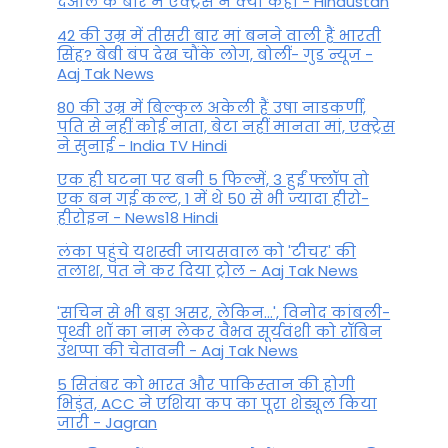
देओल के बारे में एक्ट्रेस ने क्या कहा - Hindustan
42 की उम्र में तीसरी बार मां बनने वाली हैं भारती
सिंह? बेबी बंप देख चौंके लोग, बोलीं- गुड न्यूज -
Aaj Tak News
80 की उम्र में बिल्कुल अकेली हैं उषा नाडकर्णी,
पति से नहीं कोई नाता, बेटा नहीं मानता मां, एक्ट्रेस
ने सुनाई - India TV Hindi
एक ही घटना पर बनी 5 फिल्में, 3 हुईं फ्लॉप तो
एक बन गई कल्ट, 1 में थे 50 से भी ज्यादा हीरो-
हीरोइन - News18 Hindi
लंका पहुंचे यशस्वी जायसवाल को 'टीचर' की
तलाश, पंत ने कर द‍िया ट्रोल - Aaj Tak News
'सचिन से भी बड़ा असर, लेकिन...', व‍िनोद कांबली-
पृथ्वी शॉ का नाम लेकर वैभव सूर्यवंशी को रॉबिन
उथप्पा की चेतावनी - Aaj Tak News
5 सितंबर को भारत और पाकिस्‍तान की होगी
भिड़ंत, ACC ने एशिया कप का पूरा शेड्यूल किया
जारी - Jagran