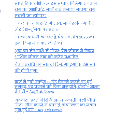
साप्ताहिक राशिफल: इस सप्ताह मिलेगा भगवान
राम का आशीर्वाद, जानें कब मनाया जाएगा राम
नवमी का त्योहार?
मंगल का कुंभ राशि में उदय: जानें स्‍टॉक मार्केट
और देश-दुनिया पर प्रभाव!
मां कात्‍यायनी के लिए है चैत्र नवरात्रि 2026 का
छठा दिन! नोट कर लें तिथि!
शुक्र का मेष राशि में गोचर: प्रेम जीवन से लेकर
आर्थिक जीवन तक को करेंगे प्रभावित!
चैत्र नवरात्रि का सातवां दिन: मां दुर्गा के इस रूप
की होगी पूजा!
कर्ज में डूबी एक्ट्रेस C ग्रेड फिल्में करने पर हुई
मजबूर, घर चलाने को किए समझौते, बोली- आत्मा
बेच दी - Aaj Tak News
'बंटवारा 1947' में सिर्फ खाना पकाती दिखीं प्रीति
जिंटा, सीन करने में घबराईं, डायरेक्टर का जवाब
सुन हुईं दंग - Aaj Tak News