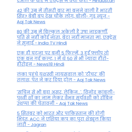
देओल के बारे में एक्ट्रेस ने क्या कहा - Hindustan
42 की उम्र में तीसरी बार मां बनने वाली हैं भारती
सिंह? बेबी बंप देख चौंके लोग, बोलीं- गुड न्यूज -
Aaj Tak News
80 की उम्र में बिल्कुल अकेली हैं उषा नाडकर्णी,
पति से नहीं कोई नाता, बेटा नहीं मानता मां, एक्ट्रेस
ने सुनाई - India TV Hindi
एक ही घटना पर बनी 5 फिल्में, 3 हुईं फ्लॉप तो
एक बन गई कल्ट, 1 में थे 50 से भी ज्यादा हीरो-
हीरोइन - News18 Hindi
लंका पहुंचे यशस्वी जायसवाल को 'टीचर' की
तलाश, पंत ने कर द‍िया ट्रोल - Aaj Tak News
'सचिन से भी बड़ा असर, लेकिन...', व‍िनोद कांबली-
पृथ्वी शॉ का नाम लेकर वैभव सूर्यवंशी को रॉबिन
उथप्पा की चेतावनी - Aaj Tak News
5 सितंबर को भारत और पाकिस्‍तान की होगी
भिड़ंत, ACC ने एशिया कप का पूरा शेड्यूल किया
जारी - Jagran