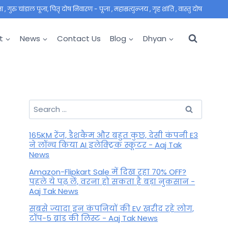
 गुरु चांडाल पूजा, पितृ दोष निवारण - पूजा , महाम्रत्युन्जय , गृह शांति , वास्तु दोष
t
News
Contact Us
Blog
Dhyan
Search
for:
165KM रेंज, डैशकैम और बहुत कुछ, देसी कंपनी E3
ने लॉन्च किया AI इलेक्ट्रिक स्कूटर - Aaj Tak
News
Amazon-Flipkart Sale में दिख रहा 70% OFF?
पहले ये पढ़ लें, वरना हो सकता है बड़ा नुकसान -
Aaj Tak News
सबसे ज्यादा इन कंपनियों की EV खरीद रहे लोग,
टॉप-5 ब्रांड की लिस्ट - Aaj Tak News