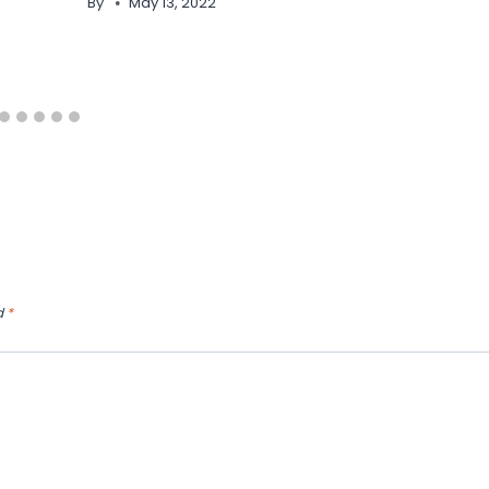
By
May 13, 2022
d
*