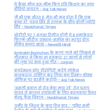
ये कैसा मौन व्रत! मीम किंग रवि किशन का नया
वीडियो वायरल - Aaj Tak News
'मैं भी एक औरत हूं, मेरा भी मन होता है कि एक
बच्चा हो', पवन सिंह से तलाक के बीच बोलीं ज्योति
सिंह - Navbharat Times
ओटीटी पर 7 अगस्त रिलीज होंगी ये 8 धमाकेदार
फिल्में-सीरीज, एक्शन-सस्पेंस का भरपूर डोज,
वीकेंड बनाएं खास - News18 Hindi
Amitabh Bachchan के कल्ट गाने को लिखने से
गीतकार ने किया था इनकार, 27 सालों से लोगों
की जुबां पर बना हुआ गीत - Jagran
डायरेक्शन छोड़ 'हीरोगिरी' करेंगे लोकेश
कनकराज, एक्टिंग कर लिया बड़ा रिस्क? बॉक्स
ऑफिस पर बरसेंगे करोड़ों! - Aaj Tak News
'असली बवाल तो तेजू भैया मचा रहे', तेज प्रताप
यादव ने काजल राघवानी के लिए बदलवाया डिनर
मेन्यू, फैंस न‍िहाल - Navbharat Times
'धर्मेंद्र के निधन के कुछ दिन बाद...', पढ़िए सनी