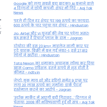
Google को लगा सबसे बड़ा झटका! AI बनाने वाले
4 दिग्गजों ने छोड़ी कंपनी, शेयर भी गिरे - Aaj Tak
News
पहले ही दिन हर शेयर पर 199 रुपये का फायदा,
600 रुपये के पार पहुंचा यह शेयर - Hindustan
,
ठ
Jio, Airtel और Vi यूजर्स की जेब पर पड़ेगा असर!
बढ़ सकते हैं रिचार्ज प्लान के दाम - Jagran
टोयोटा की इस 23 km+ माइलेज वाली कार पर
टूटे ग्राहक, बिक्री में बन गई नंबर-1; इसे 27,812
लोगों ने खरीदा - Hindustan
Tata Nexon का धमाका! अचानक लॉन्च कर दिया
खास Camo एडिशन, इतने रुपये से शुरू होती है
कीमत - ndtv.in
जेप्टो, बुक माय शो और इंडिगो समेत 9 एप्स पर
November Month Muhurat:
लगा 20 लाख रुपये का जुर्माना; डार्क पैटर्न
इस्तेमाल करने का आरोप - Jagran
विवाह करना है या गृह प्रवेश, सभी
'स्‍टॉक मार्केट में आएगी बड़ी गिरावट...' दिग्‍गज ने
शुभ कार्यों के लिए नवंबर माह बेहद
चेताया, 2008 की भविष्यवाणी हुई थी सच - Aaj Tak
खास, यहां देखें मुहूर्त की पूरी लिस्ट
News