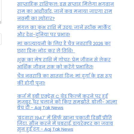
साप्ताहिक राशिफल: इस सप्ताह मिलेगा भगवान
राम का आशीर्वाद, जानें कब मनाया जाएगा राम
नवमी का त्योहार?
मंगल का कुंभ राशि में उदय: जानें स्‍टॉक मार्केट
और देश-दुनिया पर प्रभाव!
मां कात्‍यायनी के लिए है चैत्र नवरात्रि 2026 का
छठा दिन! नोट कर लें तिथि!
शुक्र का मेष राशि में गोचर: प्रेम जीवन से लेकर
आर्थिक जीवन तक को करेंगे प्रभावित!
चैत्र नवरात्रि का सातवां दिन: मां दुर्गा के इस रूप
की होगी पूजा!
कर्ज में डूबी एक्ट्रेस C ग्रेड फिल्में करने पर हुई
मजबूर, घर चलाने को किए समझौते, बोली- आत्मा
बेच दी - Aaj Tak News
'बंटवारा 1947' में सिर्फ खाना पकाती दिखीं प्रीति
जिंटा, सीन करने में घबराईं, डायरेक्टर का जवाब
सुन हुईं दंग - Aaj Tak News