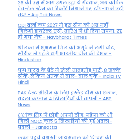
36 की उम्र में आग उगल रहा ये गेंदबाज, अब कपिल
देव-डेल स्टेन का रिकॉर्ड निशाने पर, टॉप-10 में एंट्री
तय! - Aaj Tak News
ODI वर्ल्ड कप 2027 में इस टीम को अब नहीं
मिलेगी डायरेक्ट एंट्री, बारिश ने धो दिया सपना, रद्द
हो गया मैच - Navbharat Times
श्रीलंका में शुभमन गिल को अंगूठे में लगी चोट,
सीरीज से पहले बढ़ी भारतीय टीम की टेंशन -
Hindustan
पप्पू यादव के बेटे ने खेली ताबड़तोड़ पारी, 8 छक्के
ठोके, लेकिन शतक से बाल- बाल चूके - India TV
Hindi
PAK टेस्ट सीरीज के लिए इंग्लैंड टीम का एलान,
बदला कप्तान 4 खिलाड़ियों की वापसी - ABP
News
शशांक सिंह ने छोड़ी अपनी टीम, जडेजा को भी
मिली NOC; कुल 5 खिलाड़ियों की हुई अदला-
बदली - Jansatta
लंका पहुंचे यशस्वी जायसवाल को 'टीचर' की