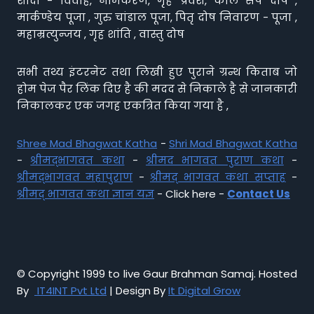
शादी - विवाह, नामकरण, गृह प्रवेश, काल सर्प दोष ,
मार्कण्डेय पूजा , गुरु चांडाल पूजा, पितृ दोष निवारण - पूजा ,
महाम्रत्युन्जय , गृह शांति , वास्तु दोष
सभी तथ्य इंटरनेट तथा लिखी हुए पुराने ग्रन्थ किताब जो
होम पेज पैर लिंक दिए है की मदद से निकाले है से जानकारी
निकालकर एक जगह एकत्रित किया गया है ,
Shree Mad Bhagwat Katha
-
Shri Mad Bhagwat Katha
-
श्रीमद्भागवत कथा
-
श्रीमद भागवत पुराण कथा
-
श्रीमद्भागवत महापुराण
-
श्रीमद् भागवत कथा सप्ताह
-
श्रीमद् भागवत कथा ज्ञान यज्ञ
- Click here -
Contact Us
© Copyright 1999 to live Gaur Brahman Samaj. Hosted
By
IT4INT Pvt Ltd
| Design By
It Digital Grow