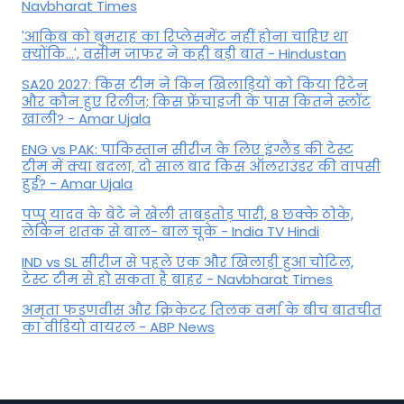
Navbharat Times
'आकिब को बुमराह का रिप्लेसमेंट नहीं होना चाहिए था
क्योंकि...', वसीम जाफर ने कही बड़ी बात - Hindustan
SA20 2027: किस टीम ने किन खिलाड़ियों को किया रिटेन
और कौन हुए रिलीज; किस फ्रेंचाइजी के पास कितने स्लॉट
खाली? - Amar Ujala
ENG vs PAK: पाकिस्तान सीरीज के लिए इंग्लैंड की टेस्ट
टीम में क्या बदला, दो साल बाद किस ऑलराउंडर की वापसी
हुई? - Amar Ujala
पप्पू यादव के बेटे ने खेली ताबड़तोड़ पारी, 8 छक्के ठोके,
लेकिन शतक से बाल- बाल चूके - India TV Hindi
IND vs SL सीरीज से पहले एक और खिलाड़ी हुआ चोटिल,
टेस्ट टीम से हो सकता है बाहर - Navbharat Times
अमृता फडणवीस और क्रिकेटर तिलक वर्मा के बीच बातचीत
का वीडियो वायरल - ABP News