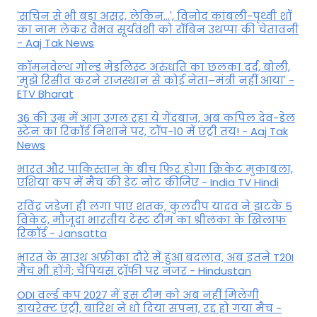
'सचिन से भी बड़ा असर, लेकिन...', व‍िनोद कांबली-पृथ्वी शॉ
का नाम लेकर वैभव सूर्यवंशी को रॉबिन उथप्पा की चेतावनी
- Aaj Tak News
कॉमनवेल्थ गोल्ड मे​डलिस्ट अरुंधति का छलका दर्द, बोली,
'मुझे रिसीव करने राजस्थान से कोई नेता–मंत्री नहीं आया' -
ETV Bharat
36 की उम्र में आग उगल रहा ये गेंदबाज, अब कपिल देव-डेल
स्टेन का रिकॉर्ड निशाने पर, टॉप-10 में एंट्री तय! - Aaj Tak
News
भारत और पाकिस्तान के बीच फिर होगा क्रिकेट मुकाबला,
एशिया कप में मैच की डेट नोट कीजिए - India TV Hindi
रविंद्र जडेजा ही लगा पाए शतक, कुलदीप यादव ने झटके 5
विकेट, मौजूदा भारतीय टेस्ट टीम का श्रीलंका के खिलाफ
रिकॉर्ड - Jansatta
भारत के साउथ अफ्रीका दौरे में हुआ बदलाव, अब इतने T20I
मैच भी होंगे; चैंपियंस ट्रॉफी पर नजर - Hindustan
ODI वर्ल्ड कप 2027 में इस टीम को अब नहीं मिलेगी
डायरेक्ट एंट्री, बारिश ने धो दिया सपना, रद्द हो गया मैच -