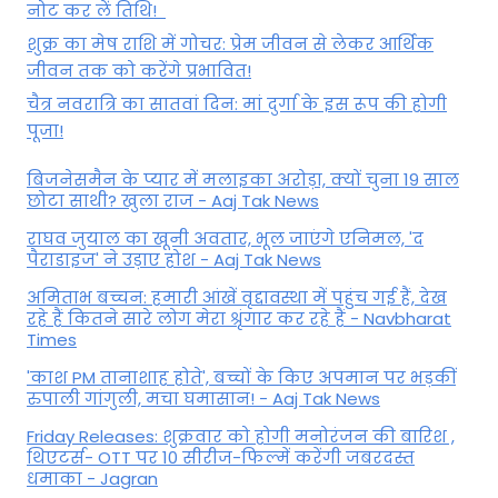
नोट कर लें तिथि!
शुक्र का मेष राशि में गोचर: प्रेम जीवन से लेकर आर्थिक
जीवन तक को करेंगे प्रभावित!
चैत्र नवरात्रि का सातवां दिन: मां दुर्गा के इस रूप की होगी
पूजा!
बिजनेसमैन के प्यार में मलाइका अरोड़ा, क्यों चुना 19 साल
छोटा साथी? खुला राज - Aaj Tak News
राघव जुयाल का खूनी अवतार, भूल जाएंगे एनिमल, 'द
पैराडाइज' ने उड़ाए होश - Aaj Tak News
अमिताभ बच्चन: हमारी आंखें वृद्दावस्था में पहुंच गई हैं, देख
रहे हैं कितने सारे लोग मेरा श्रृंगार कर रहे हैं - Navbharat
Times
'काश PM तानाशाह होते', बच्चों के किए अपमान पर भड़कीं
रुपाली गांगुली, मचा घमासान! - Aaj Tak News
Friday Releases: शुक्रवार को होगी मनोरंजन की बारिश ,
थिएटर्स- OTT पर 10 सीरीज-फिल्में करेंगी जबरदस्त
धमाका - Jagran