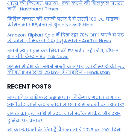
भारत की किस्मत, बताया- क्या करने की बिलकुल जरूरत
नहीं - Navbharat Times
मिडिल क्लास की पहली पसंद हैं ये सस्ती 100 CC बाइक!
कीमत मात्र ₹58,450 से शुरू - News18 Hindi
Amazon-Flipkart Sale में दिख रहा 70% OFF? पहले ये पढ़
लें, वरना हो सकता है बड़ा नुकसान - Aaj Tak News
सबसे ज्यादा इन कंपनियों की EV खरीद रहे लोग, टॉप-5
ब्रांड की लिस्ट - Aaj Tak News
अगस्त में देश की सबसे सस्ती कार पर हजारों रुपये की छूट,
कीमत ₹3.49 लाख; 25 km+ है माइलेज - Hindustan
RECENT POSTS
साप्ताहिक राशिफल: इस सप्ताह मिलेगा भगवान राम का
आशीर्वाद, जानें कब मनाया जाएगा राम नवमी का त्योहार?
मंगल का कुंभ राशि में उदय: जानें स्‍टॉक मार्केट और देश-
दुनिया पर प्रभाव!
मां कात्‍यायनी के लिए है चैत्र नवरात्रि 2026 का छठा दिन!