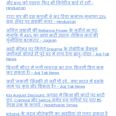
और BYD को पछाड़ा; फिर भी निगेटिव बातें हो रहीं -
Hindustan
टाटा ग्रुप की इस कंपनी ने कर दिया कमाल! मुनाफा 22%
बढ़ा, शेयर पर सबकी नजर - Hindustan
अनिल अंबानी की Reliance Power के नतीजे आ गए,
मुनाफे में 45% का आया भारी उछाल; लेकिन कर्ज की
चुनौतियां बरकरार - Jagran
आधी कीमत पर मिलेंगे Dreame के रोबोटिक वैक्यूम
क्लीनर्स, बोलते ही पूरे घर में लगा देगा झाड़ू-पोछा - Aaj Tak
News
बिजली मीटर में लगीं लाइट्स का राज़, बिजली बिल कम
कर सकता है! - Aaj Tak News
कहीं 'नकली' व्हिस्की तो नहीं पी रहे... क्या भारत में इसके
नाम पर कुछ और बिकता है? - Aaj Tak News
Kia August Discount: अगस्त में किआ की कारों पर भारी
छूट, Carnival और Seltos समेत इन गाड़ियों पर पाएं ₹1.5
लाख तक के फायदे - Navbharat Times
Infosys के नंदन नीलेकणि का आइडिया जो पलट सकता है