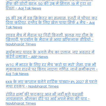
सैफ की छोटी बहन, 50 की उम्र में सिंगल, 19 में टूटा था
रिश्ता - Aaj Tak News
25 की उम्र में इस क्रिकेटर का संन्यास, इंजरी ने चौपट कर
दिया करियर, इंग्लैंड के लिए खेल पाया सिर्फ 4 मैच - Aaj
Tak News
लाइव मैच में मैदान पर गिरी बिजली, झुलस गए टीम के
खिलाड़ी, फुटबॉल के मैदान से आया खौफनाक वीडियो -
Navbharat Times
सूर्यकुमार यादव के अगले मैच का एलान, नए अवतार में
करेंगे धमाका - ABP News
WTC में भारत के लिए हर मैच 'करो या मरो' जैसा, एक भी
मुकाबला हारने पर बिगड़ जाएगा गण‍ित, जानें समीकरण -
Aaj Tak News
KKR के नए कप्तान बनेंगे हार्दिक पांड्या? IPL 2027 से पहले
मचा हड़कंप - Navbharat Times
रोहित शर्मा की फटकार आज भी नहीं भूले यशस्वी
जायसवाल, श्रीलंका दौरे पर आई अपने भैया की याद -
Navbharat Times