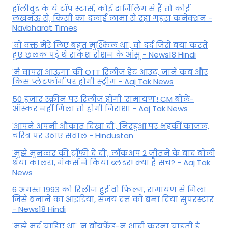
हॉलीवुड के ये टॉप स्टार्स, कोई दार्जिलिंग से हैं तो कोई
लखनऊ से, किसी का दलाई लामा से रहा गहरा कनेक्शन -
Navbharat Times
'वो वक्त मेरे लिए बहुत मुश्किल था', वो दर्द जिसे बयां करते
हुए छलक पड़े थे राकेश रोशन के आंसू - News18 Hindi
'मैं वापस आऊंगा' की OTT रिलीज डेट आउट, जानें कब और
किस प्लेटफॉर्म पर होगी स्ट्रीम - Aaj Tak News
50 हजार स्क्रीन पर रिलीज होगी 'रामायण'! CM बोले-
ऑस्कर नहीं मिला तो होगी निराशा - Aaj Tak News
'आपने अपनी औकात दिखा दी', निरहुआ पर भड़कीं काजल,
चरित्र पर उठाए सवाल - Hindustan
'मुझे मुनव्वर की ट्रॉफी दे दी', लॉकअप 2 जीतने के बाद बोलीं
श्रेया कालरा, मेकर्स ने किया ब्लंडर! क्या है सच? - Aaj Tak
News
6 अगस्त 1993 को रिलीज हुई वो फिल्म, रामायण से मिला
जिसे बनाने का आइडिया, संजय दत्त को बना दिया सुपरस्टार
- News18 Hindi
'मुझे मर्द चाहिए था', न बॉयफ्रेंड-न शादी करना चाहती हैं