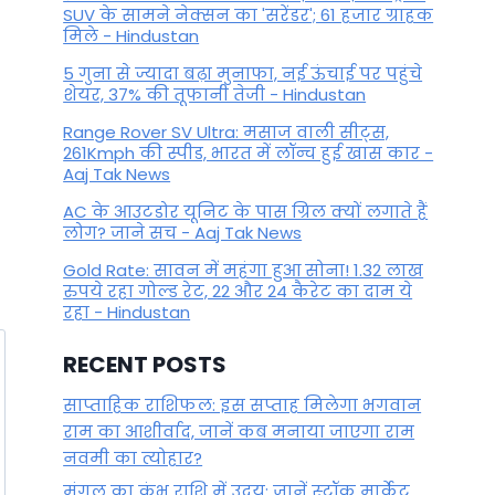
By
June 2, 2022
SUV के सामने नेक्सन का 'सरेंडर'; 61 हजार ग्राहक
मिले - Hindustan
5 गुना से ज्यादा बढ़ा मुनाफा, नई ऊंचाई पर पहुंचे
शेयर, 37% की तूफानी तेजी - Hindustan
Range Rover SV Ultra: मसाज वाली सीट्स,
261Kmph की स्पीड, भारत में लॉन्च हुई खास कार -
Aaj Tak News
AC के आउटडोर यूनिट के पास ग्रिल क्यों लगाते हैं
लोग? जाने सच - Aaj Tak News
Gold Rate: सावन में महंगा हुआ सोना! 1.32 लाख
रुपये रहा गोल्ड रेट, 22 और 24 कैरेट का दाम ये
रहा - Hindustan
RECENT POSTS
साप्ताहिक राशिफल: इस सप्ताह मिलेगा भगवान
राम का आशीर्वाद, जानें कब मनाया जाएगा राम
नवमी का त्योहार?
मंगल का कुंभ राशि में उदय: जानें स्‍टॉक मार्केट