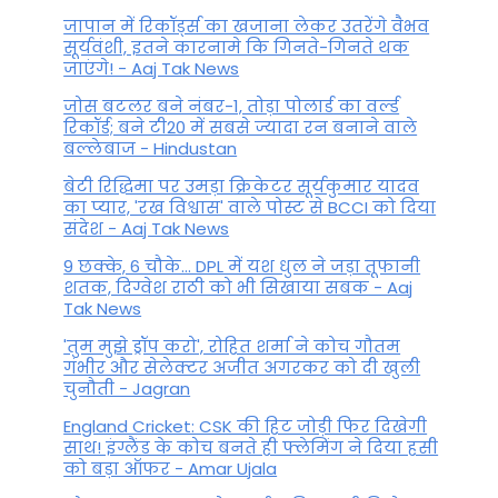
जापान में रिकॉर्ड्स का खजाना लेकर उतरेंगे वैभव
सूर्यवंशी, इतने कारनामे कि गिनते-गिनते थक
जाएंगे! - Aaj Tak News
जोस बटलर बने नंबर-1, तोड़ा पोलार्ड का वर्ल्ड
रिकॉर्ड; बने टी20 में सबसे ज्यादा रन बनाने वाले
बल्लेबाज - Hindustan
बेटी र‍िद्ध‍िमा पर उमड़ा क्रिकेटर सूर्यकुमार यादव
का प्यार, 'रख विश्वास' वाले पोस्ट से BCCI को दिया
संदेश - Aaj Tak News
9 छक्के, 6 चौके... DPL में यश धुल ने जड़ा तूफानी
शतक, द‍िग्वेश राठी को भी स‍िखाया सबक - Aaj
Tak News
'तुम मुझे ड्रॉप करो', रोहित शर्मा ने कोच गौतम
गंभीर और सेलेक्टर अजीत अगरकर को दी खुली
चुनौती - Jagran
England Cricket: CSK की हिट जोड़ी फिर दिखेगी
साथ! इंग्लैंड के कोच बनते ही फ्लेमिंग ने दिया हसी
को बड़ा ऑफर - Amar Ujala