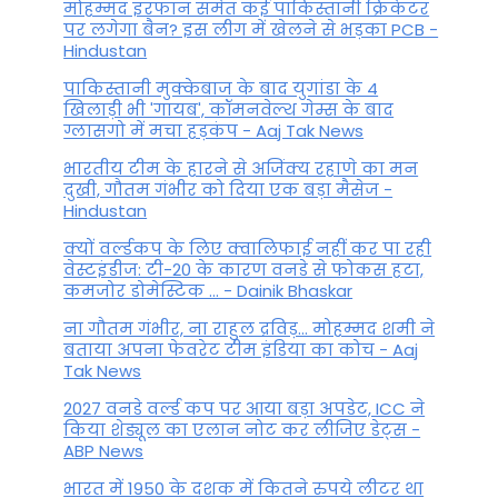
मोहम्मद इरफान समेत कई पाकिस्तानी क्रिकेटर
पर लगेगा बैन? इस लीग में खेलने से भड़का PCB -
Hindustan
पाकिस्तानी मुक्केबाज के बाद युगांडा के 4
खिलाड़ी भी 'गायब', कॉमनवेल्थ गेम्स के बाद
ग्लासगो में मचा हड़कंप - Aaj Tak News
भारतीय टीम के हारने से अजिंक्य रहाणे का मन
दुखी, गौतम गंभीर को दिया एक बड़ा मैसेज -
Hindustan
क्यों वर्ल्डकप के लिए क्वालिफाई नहीं कर पा रही
वेस्टइंडीज: टी-20 के कारण वनडे से फोकस हटा,
कमजोर डोमेस्टिक ... - Dainik Bhaskar
ना गौतम गंभीर, ना राहुल द्रव‍िड़... मोहम्मद शमी ने
बताया अपना फेवरेट टीम इंड‍िया का कोच - Aaj
Tak News
2027 वनडे वर्ल्ड कप पर आया बड़ा अपडेट, ICC ने
किया शेड्यूल का एलान नोट कर लीजिए डेट्स -
ABP News
भारत में 1950 के दशक में कितने रुपये लीटर था