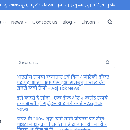
 गुरु चांडाल पूजा, पितृ दोष निवारण - पूजा , महाम्रत्युन्जय , गृह शांति , वास्तु दोष
t
News
Contact Us
Blog
Dhyan
Search
for:
भारतीय रुपया लगातार 9वें दिन अमेरिकी डॉलर
पर पड़ा भारी... 165 पैसे हुआ मजबूत, 1 साल की
सबसे लंबी तेजी - Aaj Tak News
इसे कहते हैं सौदा... एक डील और 4 करोड़ रुपये
तक सस्ती हो गई इस ब्रांड की कारें - Aaj Tak
News
डाबर के '100% शुद्ध' दावे वाले प्रोडक्ट पर रोक:
े
FSSAI ने शहद-घी समेत कई सामान बेचना बैन
किया; 15 दिन में रि... - Dainik Bhaskar