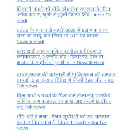
शिवांगी जोशी को पीछे छोड़ श्रेया कालरा ने जीता
'लॉक अप 2', खुशी से झूमीं शिल्पा शिंदे - India TV
Hindi
धुरंधर के हमजा से पहले, 2022 में इस हमजा का
चला था जादू, कर लिया था OTT पर कब्जा -
News18 Hindi
इच्छाधारी नाग-नागिन पर बेस्ड 6 फिल्म, 2
ब्लॉकबस्टर, 3 फ्लॉप और 1 डिजास्टर; एक तो
सावन के महीने में हुई थी र... - News18 Hindi
बाबर आजम की कप्तानी में पाकिस्तान की दमदार
वापसी, 3 साल बाद विदेश में मिली टेस्ट जीत - Aaj
Tak News
बिन शादी 5 बच्चों के पिता बने रोनाल्डो, गर्लफ्रेंड
जॉर्जिना संग 10 साल का साथ, अब करेंगे शादी? -
Aaj Tak News
धीरे-धीरे रे मना… वैभव सूर्यवंशी को उप-कप्तान
बनाना कितना सही, कितना गलत? - Aaj Tak
News