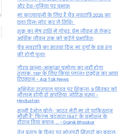
और देश-दुनिया पर प्रभाव!
मां कात्‍यायनी के लिए है चैत्र नवरात्रि 2026 का
छठा दिन! नोट कर लें तिथि!
शुक्र का मेष राशि में गोचर: प्रेम जीवन से लेकर
आर्थिक जीवन तक को करेंगे प्रभावित!
चैत्र नवरात्रि का सातवां दिन: मां दुर्गा के इस रूप
की होगी पूजा!
गौरव खन्ना-आकांक्षा चमोला का नहीं होगा
तलाक, TRP के लिए किया प्लान? एक्ट्रेस का आया
रिएक्शन - Aaj Tak News
अभिनेता राजपाल यादव पर शिकंजा, 9 सितंबर को
नीलाम होंगी दो संपत्तियां, नोटिस चस्पा -
Hindustan
सन्नी देओल बोले- 'भारत मेरी मां तो पाकिस्तान
मौसी है': फिल्म 'बंटवारा 1947' के प्रमोशन के
दौरान दिया बयान, ... - Dainik Bhaskar
तेज प्रताप के डिनर पर भोजपुरी सितारों का बवाल,