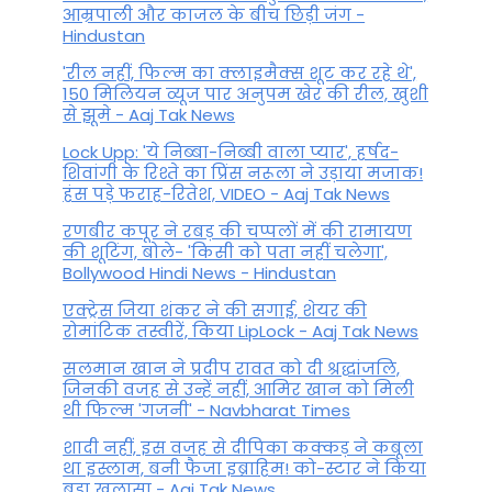
आम्रपाली और काजल के बीच छिड़ी जंग -
Hindustan
'रील नहीं, फिल्म का क्लाइमैक्स शूट कर रहे थे',
150 मिलियन व्यूज पार अनुपम खेर की रील, खुशी
से झूमे - Aaj Tak News
Lock Upp: 'ये निब्बा-निब्बी वाला प्यार', हर्षद-
शिवांगी के रिश्ते का प्रिंस नरूला ने उड़ाया मजाक!
हंस पड़े फराह-रितेश, VIDEO - Aaj Tak News
रणबीर कपूर ने रबड़ की चप्पलों में की रामायण
की शूटिंग, बोले- 'किसी को पता नहीं चलेगा',
Bollywood Hindi News - Hindustan
एक्ट्रेस जिया शंकर ने की सगाई, शेयर की
रोमांटिक तस्वीरें, किया LipLock - Aaj Tak News
सलमान खान ने प्रदीप रावत को दी श्रद्धांजलि,
जिनकी वजह से उन्हें नहीं, आमिर खान को मिली
थी फिल्म 'गजनी' - Navbharat Times
शादी नहीं, इस वजह से दीपिका कक्कड़ ने कबूला
था इस्लाम, बनी फैजा इब्राहिम! को-स्टार ने किया
बड़ा खुलासा - Aaj Tak News