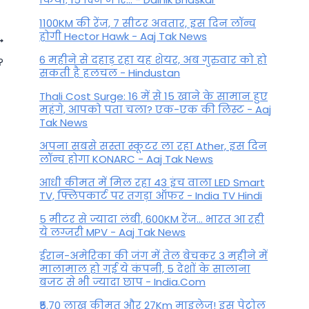
1100KM की रेंज, 7 सीटर अवतार, इस दिन लॉन्च
होगी Hector Hawk - Aaj Tak News
6 महीने से दहाड़ रहा यह शेयर, अब गुरुवार को हो
?
सकती है हलचल - Hindustan
Thali Cost Surge: 16 में से 15 खाने के सामान हुए
महंगे, आपको पता चला? एक-एक की लिस्ट - Aaj
Tak News
अपना सबसे सस्ता स्कूटर ला रहा Ather, इस दिन
लॉन्च होगा KONARC - Aaj Tak News
आधी कीमत में मिल रहा 43 इंच वाला LED Smart
TV, फ्लिपकार्ट पर तगड़ा ऑफर - India TV Hindi
5 मीटर से ज्यादा लंबी, 600KM रेंज... भारत आ रही
3 June Horoscope 2022 | जानिये
ये लग्जरी MPV - Aaj Tak News
क्या कहती है आपकी राशि |
ईरान-अमेरिका की जंग में तेल बेचकर 3 महीने में
Rashifal Today 2022 | Daily
मालामाल हो गई ये कंपनी, 5 देशों के सालाना
बजट से भी ज्यादा छाप - India.Com
Horoscope Hindi
₹5.70 लाख कीमत और 27Km माइलेज! इस पेट्रोल