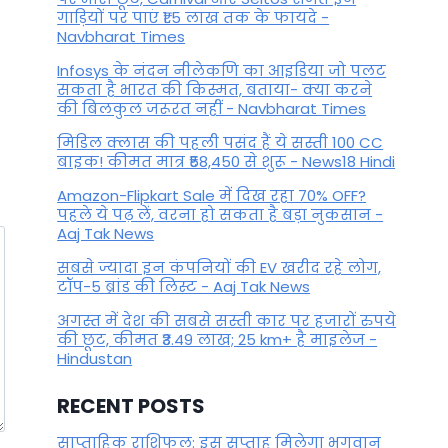
गाड़ियों पर पाएं ₹1.5 लाख तक के फायदे -
Navbharat Times
Infosys के नंदन नीलेकणि का आइडिया जो पलट
सकता है भारत की किस्मत, बताया- क्या करने
की बिलकुल जरूरत नहीं - Navbharat Times
मिडिल क्लास की पहली पसंद हैं ये सस्ती 100 CC
बाइक! कीमत मात्र ₹58,450 से शुरू - News18 Hindi
Amazon-Flipkart Sale में दिख रहा 70% OFF?
पहले ये पढ़ लें, वरना हो सकता है बड़ा नुकसान -
Aaj Tak News
सबसे ज्यादा इन कंपनियों की EV खरीद रहे लोग,
टॉप-5 ब्रांड की लिस्ट - Aaj Tak News
अगस्त में देश की सबसे सस्ती कार पर हजारों रुपये
की छूट, कीमत ₹3.49 लाख; 25 km+ है माइलेज -
Hindustan
RECENT POSTS
साप्ताहिक राशिफल: इस सप्ताह मिलेगा भगवान