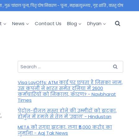
 गुरु चांडाल पूजा, पितृ दोष निवारण - पूजा , महाम्रत्युन्जय , गृह शांति , वास्तु दोष
t
News
Contact Us
Blog
Dhyan
Search
for:
Visa LayOffs: ATM कार्ड पर छपता है जिसका नाम,
उस कंपनी ने भारत समेत दुनिया में 2600
कर्मचारियों को निकाला, कारण? - Navbharat
Times
पेट्रोल-डीजल सस्ता होने की उम्मीदों को झटका,
,
होर्मुज में हमले से तेल में 'उबाल' - Hindustan
META को तगड़ा झटका, लगा ₹5,000 करोड़ का
जुर्माना - Aaj Tak News