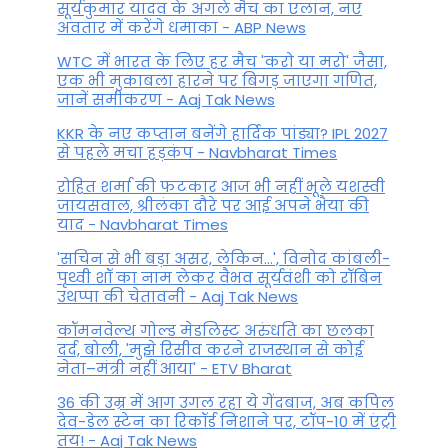
सूर्यकुमार यादव के अगले मैच का एलान, नए
अवतार में करेंगे धमाका - ABP News
WTC में भारत के लिए हर मैच 'करो या मरो' जैसा,
एक भी मुकाबला हारने पर बिगड़ जाएगा गण‍ित,
जानें समीकरण - Aaj Tak News
KKR के नए कप्तान बनेंगे हार्दिक पांड्या? IPL 2027
से पहले मचा हड़कंप - Navbharat Times
रोहित शर्मा की फटकार आज भी नहीं भूले यशस्वी
जायसवाल, श्रीलंका दौरे पर आई अपने भैया की
याद - Navbharat Times
'सचिन से भी बड़ा असर, लेकिन...', व‍िनोद कांबली-
पृथ्वी शॉ का नाम लेकर वैभव सूर्यवंशी को रॉबिन
उथप्पा की चेतावनी - Aaj Tak News
कॉमनवेल्थ गोल्ड मे​डलिस्ट अरुंधति का छलका
दर्द, बोली, 'मुझे रिसीव करने राजस्थान से कोई
नेता–मंत्री नहीं आया' - ETV Bharat
36 की उम्र में आग उगल रहा ये गेंदबाज, अब कपिल
देव-डेल स्टेन का रिकॉर्ड निशाने पर, टॉप-10 में एंट्री
तय! - Aaj Tak News