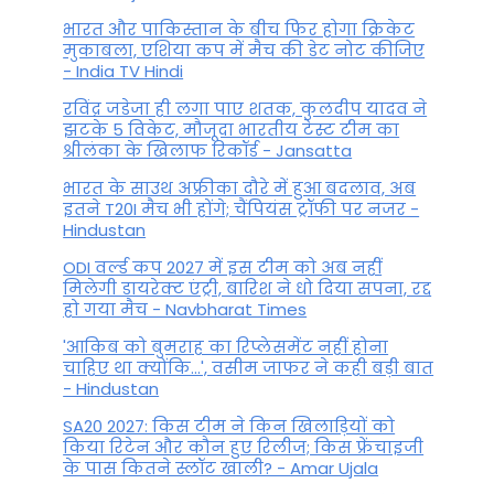
भारत और पाकिस्तान के बीच फिर होगा क्रिकेट
मुकाबला, एशिया कप में मैच की डेट नोट कीजिए
- India TV Hindi
रविंद्र जडेजा ही लगा पाए शतक, कुलदीप यादव ने
झटके 5 विकेट, मौजूदा भारतीय टेस्ट टीम का
श्रीलंका के खिलाफ रिकॉर्ड - Jansatta
भारत के साउथ अफ्रीका दौरे में हुआ बदलाव, अब
इतने T20I मैच भी होंगे; चैंपियंस ट्रॉफी पर नजर -
Hindustan
ODI वर्ल्ड कप 2027 में इस टीम को अब नहीं
मिलेगी डायरेक्ट एंट्री, बारिश ने धो दिया सपना, रद्द
हो गया मैच - Navbharat Times
'आकिब को बुमराह का रिप्लेसमेंट नहीं होना
चाहिए था क्योंकि...', वसीम जाफर ने कही बड़ी बात
- Hindustan
SA20 2027: किस टीम ने किन खिलाड़ियों को
किया रिटेन और कौन हुए रिलीज; किस फ्रेंचाइजी
के पास कितने स्लॉट खाली? - Amar Ujala