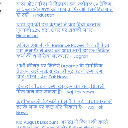
टाटा और महिंद्रा ने दिखाया दम, ग्लोबल EV रैंकिंग
में टेस्ला और BYD को पछाड़ा; फिर भी निगेटिव बातें
ं
हो रहीं - Hindustan
टाटा ग्रुप की इस कंपनी ने कर दिया कमाल!
मुनाफा 22% बढ़ा, शेयर पर सबकी नजर -
Hindustan
अनिल अंबानी की Reliance Power के नतीजे आ
गए, मुनाफे में 45% का आया भारी उछाल; लेकिन
कर्ज की चुनौतियां बरकरार - Jagran
आधी कीमत पर मिलेंगे Dreame के रोबोटिक
वैक्यूम क्लीनर्स, बोलते ही पूरे घर में लगा देगा
दिसंबर में ग्रहों का गोचर, इन 4
झाड़ू-पोछा - Aaj Tak News
राशियों के लिए बनेगा अभिशाप
बिजली मीटर में लगीं लाइट्स का राज़, बिजली
बिल कम कर सकता है! - Aaj Tak News
By
November 28, 2023
कहीं 'नकली' व्हिस्की तो नहीं पी रहे... क्या भारत में
इसके नाम पर कुछ और बिकता है? - Aaj Tak
News
Kia August Discount: अगस्त में किआ की कारों
पर भारी छूट, Carnival और Seltos समेत इन