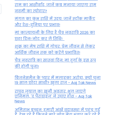
राम का आशीर्वाद, जानें कब मनाया जाएगा राम
नवमी का त्योहार?
मंगल का कुंभ राशि में उदय: जानें स्‍टॉक मार्केट
और देश-दुनिया पर प्रभाव!
मां कात्‍यायनी के लिए है चैत्र नवरात्रि 2026 का
छठा दिन! नोट कर लें तिथि!
शुक्र का मेष राशि में गोचर: प्रेम जीवन से लेकर
आर्थिक जीवन तक को करेंगे प्रभावित!
चैत्र नवरात्रि का सातवां दिन: मां दुर्गा के इस रूप
की होगी पूजा!
बिजनेसमैन के प्यार में मलाइका अरोड़ा, क्यों चुना
19 साल छोटा साथी? खुला राज - Aaj Tak News
राघव जुयाल का खूनी अवतार, भूल जाएंगे
एनिमल, 'द पैराडाइज' ने उड़ाए होश - Aaj Tak
News
अमिताभ बच्चन: हमारी आंखें वृद्दावस्था में पहुंच गई
हैं, देख रहे हैं कितने सारे लोग मेरा श्रृंगार कर रहे हैं