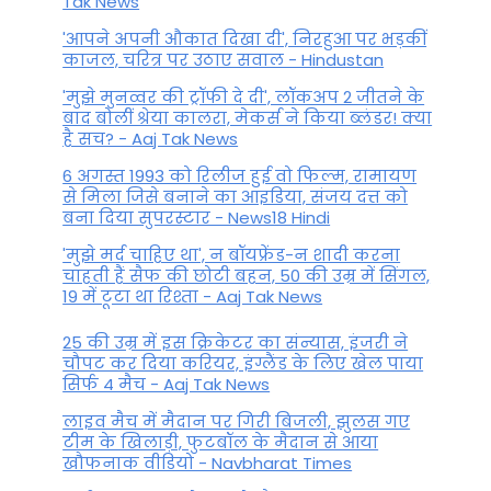
Tak News
'आपने अपनी औकात दिखा दी', निरहुआ पर भड़कीं
काजल, चरित्र पर उठाए सवाल - Hindustan
'मुझे मुनव्वर की ट्रॉफी दे दी', लॉकअप 2 जीतने के
बाद बोलीं श्रेया कालरा, मेकर्स ने किया ब्लंडर! क्या
है सच? - Aaj Tak News
6 अगस्त 1993 को रिलीज हुई वो फिल्म, रामायण
से मिला जिसे बनाने का आइडिया, संजय दत्त को
बना दिया सुपरस्टार - News18 Hindi
'मुझे मर्द चाहिए था', न बॉयफ्रेंड-न शादी करना
चाहती हैं सैफ की छोटी बहन, 50 की उम्र में सिंगल,
19 में टूटा था रिश्ता - Aaj Tak News
25 की उम्र में इस क्रिकेटर का संन्यास, इंजरी ने
चौपट कर दिया करियर, इंग्लैंड के लिए खेल पाया
सिर्फ 4 मैच - Aaj Tak News
लाइव मैच में मैदान पर गिरी बिजली, झुलस गए
टीम के खिलाड़ी, फुटबॉल के मैदान से आया
खौफनाक वीडियो - Navbharat Times