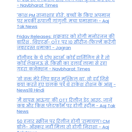
- Navbharat Times
'काश PM तानाशाह होते', बच्चों के किए अपमान
पर भड़कीं रुपाली गांगुली, मचा घमासान! - Aaj
Tak News
Friday Releases: शुक्रवार को होगी मनोरंजन की
बारिश , थिएटर्स- OTT पर 10 सीरीज-फिल्में करेंगी
जबरदस्त धमाका - Jagran
हॉलीवुड के ये टॉप स्टार्स, कोई दार्जिलिंग से हैं तो
कोई लखनऊ से, किसी का दलाई लामा से रहा
गहरा कनेक्शन - Navbharat Times
'वो वक्त मेरे लिए बहुत मुश्किल था', वो दर्द जिसे
बयां करते हुए छलक पड़े थे राकेश रोशन के आंसू -
News18 Hindi
'मैं वापस आऊंगा' की OTT रिलीज डेट आउट, जानें
कब और किस प्लेटफॉर्म पर होगी स्ट्रीम - Aaj Tak
News
50 हजार स्क्रीन पर रिलीज होगी 'रामायण'! CM
बोले- ऑस्कर नहीं मिला तो होगी निराशा - Aaj