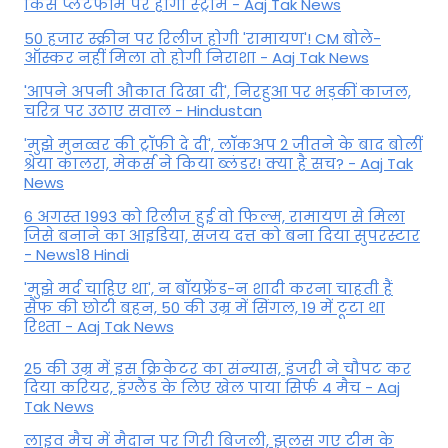
किस प्लेटफॉर्म पर होगी स्ट्रीम - Aaj Tak News
50 हजार स्क्रीन पर रिलीज होगी 'रामायण'! CM बोले-
ऑस्कर नहीं मिला तो होगी निराशा - Aaj Tak News
'आपने अपनी औकात दिखा दी', निरहुआ पर भड़कीं काजल,
चरित्र पर उठाए सवाल - Hindustan
'मुझे मुनव्वर की ट्रॉफी दे दी', लॉकअप 2 जीतने के बाद बोलीं
श्रेया कालरा, मेकर्स ने किया ब्लंडर! क्या है सच? - Aaj Tak
News
6 अगस्त 1993 को रिलीज हुई वो फिल्म, रामायण से मिला
जिसे बनाने का आइडिया, संजय दत्त को बना दिया सुपरस्टार
- News18 Hindi
'मुझे मर्द चाहिए था', न बॉयफ्रेंड-न शादी करना चाहती हैं
सैफ की छोटी बहन, 50 की उम्र में सिंगल, 19 में टूटा था
रिश्ता - Aaj Tak News
25 की उम्र में इस क्रिकेटर का संन्यास, इंजरी ने चौपट कर
दिया करियर, इंग्लैंड के लिए खेल पाया सिर्फ 4 मैच - Aaj
Tak News
लाइव मैच में मैदान पर गिरी बिजली, झुलस गए टीम के