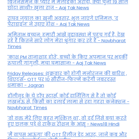
बिजनेसमैन के प्यार में मलाइका अरोड़ा, क्यों चुना 19 साल
छोटा साथी? खुला राज - Aaj Tak News
राघव जुयाल का खूनी अवतार, भूल जाएंगे एनिमल, 'द
पैराडाइज' ने उड़ाए होश - Aaj Tak News
अमिताभ बच्चन: हमारी आंखें वृद्दावस्था में पहुंच गई हैं, देख
रहे हैं कितने सारे लोग मेरा श्रृंगार कर रहे हैं - Navbharat
Times
'काश PM तानाशाह होते', बच्चों के किए अपमान पर भड़कीं
रुपाली गांगुली, मचा घमासान! - Aaj Tak News
Friday Releases: शुक्रवार को होगी मनोरंजन की बारिश ,
थिएटर्स- OTT पर 10 सीरीज-फिल्में करेंगी जबरदस्त
धमाका - Jagran
हॉलीवुड के ये टॉप स्टार्स, कोई दार्जिलिंग से हैं तो कोई
लखनऊ से, किसी का दलाई लामा से रहा गहरा कनेक्शन -
Navbharat Times
'वो वक्त मेरे लिए बहुत मुश्किल था', वो दर्द जिसे बयां करते
हुए छलक पड़े थे राकेश रोशन के आंसू - News18 Hindi
'मैं वापस आऊंगा' की OTT रिलीज डेट आउट, जानें कब और