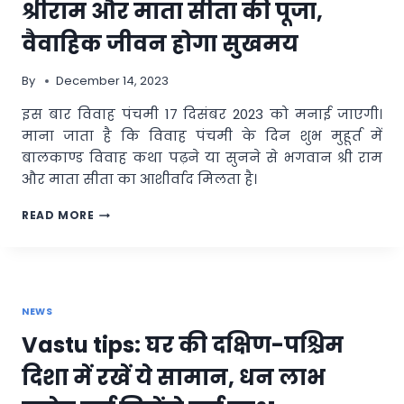
से
श्रीराम और माता सीता की पूजा,
काम
लेंगे!
वैवाहिक जीवन होगा सुखमय
By
December 14, 2023
इस बार विवाह पंचमी 17 दिसंबर 2023 को मनाई जाएगी।
माना जाता है कि विवाह पंचमी के दिन शुभ मुहूर्त में
बालकाण्ड विवाह कथा पढ़ने या सुनने से भगवान श्री राम
और माता सीता का आशीर्वाद मिलता है।
VIVAH
READ MORE
PANCHAMI
2023:
विवाह
पंचमी
पर
NEWS
इस
तरह
Vastu tips: घर की दक्षिण-पश्चिम
करें
भगवान
दिशा में रखें ये सामान, धन लाभ
श्रीराम
और