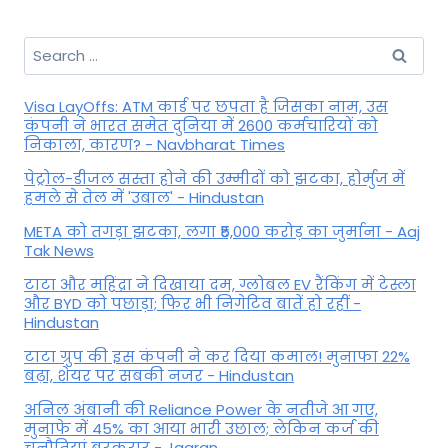
Search
for:
Visa LayOffs: ATM कार्ड पर छपता है जिसका नाम, उस
कंपनी ने भारत समेत दुनिया में 2600 कर्मचारियों को
निकाला, कारण? - Navbharat Times
पेट्रोल-डीजल सस्ता होने की उम्मीदों को झटका, होर्मुज में
हमले से तेल में 'उबाल' - Hindustan
META को तगड़ा झटका, लगा ₹5,000 करोड़ का जुर्माना - Aaj
Tak News
टाटा और महिंद्रा ने दिखाया दम, ग्लोबल EV रैंकिंग में टेस्ला
और BYD को पछाड़ा; फिर भी निगेटिव बातें हो रहीं -
Hindustan
टाटा ग्रुप की इस कंपनी ने कर दिया कमाल! मुनाफा 22%
बढ़ा, शेयर पर सबकी नजर - Hindustan
अनिल अंबानी की Reliance Power के नतीजे आ गए,
मुनाफे में 45% का आया भारी उछाल; लेकिन कर्ज की
चुनौतियां बरकरार - Jagran