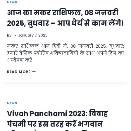
NEWS
पर्व
पर
आज का मकर राशिफल, 08 जनवरी
आज
रात
2025, बुधवार – आप धैर्य से काम लेंगे!
घर-
घर
By
January 7, 2025
पधारेंगी
माता
मकर राशिफल आज हिंदी में, 08 जनवरी 2025, बुधवार:
लक्ष्मी,
हमारे दैनिक ज्योतिष भविष्यवाणियों के साथ अपने दिन का
महालक्ष्मी
पूजन
अन्वेषण करें
का
शुभ
आज
READ MORE
मुहूर्त
का
मकर
राशिफल,
08
जनवरी
NEWS
2025,
बुधवार
Vivah Panchami 2023: विवाह
–
आप
पंचमी पर इस तरह करें भगवान
धैर्य