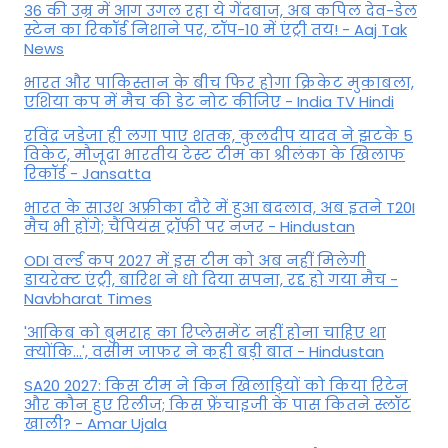
36 की उम्र में आग उगल रहा ये गेंदबाज, अब कपिल देव-डेल
स्टेन का रिकॉर्ड निशाने पर, टॉप-10 में एंट्री तय! - Aaj Tak
News
भारत और पाकिस्तान के बीच फिर होगा क्रिकेट मुकाबला,
एशिया कप में मैच की डेट नोट कीजिए - India TV Hindi
रविंद्र जडेजा ही लगा पाए शतक, कुलदीप यादव ने झटके 5
विकेट, मौजूदा भारतीय टेस्ट टीम का श्रीलंका के खिलाफ
रिकॉर्ड - Jansatta
भारत के साउथ अफ्रीका दौरे में हुआ बदलाव, अब इतने T20I
मैच भी होंगे; चैंपियंस ट्रॉफी पर नजर - Hindustan
ODI वर्ल्ड कप 2027 में इस टीम को अब नहीं मिलेगी
डायरेक्ट एंट्री, बारिश ने धो दिया सपना, रद्द हो गया मैच -
Navbharat Times
'आकिब को बुमराह का रिप्लेसमेंट नहीं होना चाहिए था
क्योंकि...', वसीम जाफर ने कही बड़ी बात - Hindustan
SA20 2027: किस टीम ने किन खिलाड़ियों को किया रिटेन
और कौन हुए रिलीज; किस फ्रेंचाइजी के पास कितने स्लॉट
खाली? - Amar Ujala