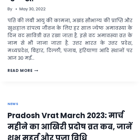
समेत
By
May 30, 2022
कई
मिलेंगे
पति की लंबी आयु की कामना, अखंड सौभाग्य की प्राप्ति और
कई
खुशहाल दांपत्य जीवन के लिए हर साल ज्येष्ठ अमावस्या के
लाभ
दिन वट सावित्री व्रत रखा जाता है. इसे वट अमावस्या व्रत के
नाम से भी जाना जाता है. उत्तर भारत के उत्तर प्रदेश,
मध्यप्रदेश, बिहार, दिल्ली, पंजाब, हरियाणा आदि स्थानों पर
आज 30 मई…
VAT
READ MORE
PURNIMA
VRAT
2022
:
जानिए
NEWS
किस
दिन
Pradosh Vrat March 2023: मार्च
रखा
जाएगा
महीने का आखिरी प्रदोष व्रत कब, जानें
वट
पूर्णिमा
शुभ मुहूर्त और पूजा विधि