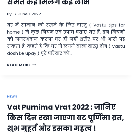
समेत कई मिलेंगे कई लाभ
माता
सीता
By
June 1, 2022
की
पूजा,
घर में सामान को रखने के लिए वास्तु ( Vastu tips for
वैवाहिक
home ) में कुछ नियम एवं उपाय बताए गए हैं. इन नियमों
जीवन
होगा
को नजरअंदाज करना घर ही नहीं शरीर पर भी भारी पड़
सुखमय
सकता है. कहते है कि घर में लगने वाला वास्तु दोष ( Vastu
dosh ke upay ) पूरे परिवार को…
VASTU
READ MORE
TIPS:
घर
की
दक्षिण-
पश्चिम
NEWS
दिशा
में
Vat Purnima Vrat 2022 : जानिए
रखें
ये
किस दिन रखा जाएगा वट पूर्णिमा व्रत,
सामान,
धन
शुभ मुहूर्त और इसका महत्व !
लाभ