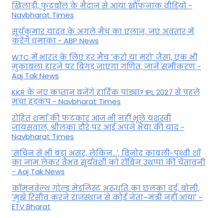
खिलाड़ी, फुटबॉल के मैदान से आया खौफनाक वीडियो -
Navbharat Times
सूर्यकुमार यादव के अगले मैच का एलान, नए अवतार में
करेंगे धमाका - ABP News
WTC में भारत के लिए हर मैच 'करो या मरो' जैसा, एक भी
मुकाबला हारने पर बिगड़ जाएगा गण‍ित, जानें समीकरण -
Aaj Tak News
KKR के नए कप्तान बनेंगे हार्दिक पांड्या? IPL 2027 से पहले
मचा हड़कंप - Navbharat Times
रोहित शर्मा की फटकार आज भी नहीं भूले यशस्वी
जायसवाल, श्रीलंका दौरे पर आई अपने भैया की याद -
Navbharat Times
'सचिन से भी बड़ा असर, लेकिन...', व‍िनोद कांबली-पृथ्वी शॉ
का नाम लेकर वैभव सूर्यवंशी को रॉबिन उथप्पा की चेतावनी
- Aaj Tak News
कॉमनवेल्थ गोल्ड मे​डलिस्ट अरुंधति का छलका दर्द, बोली,
'मुझे रिसीव करने राजस्थान से कोई नेता–मंत्री नहीं आया' -
ETV Bharat