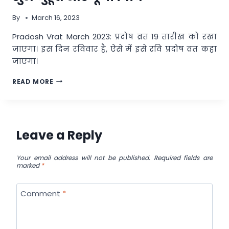
व्रत,
शुभ
By
March 16, 2023
मुहूर्त
और
Pradosh Vrat March 2023: प्रदोष व्रत 19 तारीख को रखा
इसका
जाएगा। इस दिन रविवार है, ऐसे में इसे रवि प्रदोष व्रत कहा
महत्व
!
जाएगा।
PRADOSH
READ MORE
VRAT
MARCH
2023:
मार्च
महीने
Leave a Reply
का
आखिरी
प्रदोष
Your email address will not be published.
Required fields are
marked
*
व्रत
कब,
जानें
Comment
*
शुभ
मुहूर्त
और
पूजा