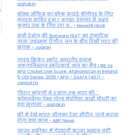
aajtak.in
बॉक्स ऑफिस का ब्लैक फ्राइडे: बॉलीवुड के लिए
मनहूस साबित हुआ 7 अगस्त, देवानंद से अक्षय
कुमार तक के लिए रहा अ... - News18 Hindi
सनी देओल की 'Batwara 1947' का रोमांटिक
गाना 'तबस्सुम' रिलीज, जंग के बीच दिखी प्यार की
झलक - Jagran
लाइव क्रिकेट स्कोर: आयरलैंड बनाम
अफगानिस्तान स्कोरकार्ड, आज का मैच | IRE Vs
AFG Cricket Live Score, Afghanistan in Ireland,
5 ODI Series, 2026 | AFG - 244/4 (40.1) -
Jansatta
'विराट कोहली ने 3 साल तक मदद की...',
कॉमनवेल्थ गेम्स गोल्ड मेडलिस्ट साक्षी चौधरी का
बड़ा खुलासा - aajtak.in
फ्री में देखें भारत-श्रीलंका टेस्ट सीरीज, जानें करना
होगा क्या काम - ABP News
'साउथ अफ्रीका में गेंदबाजी करना आसान नहीं',