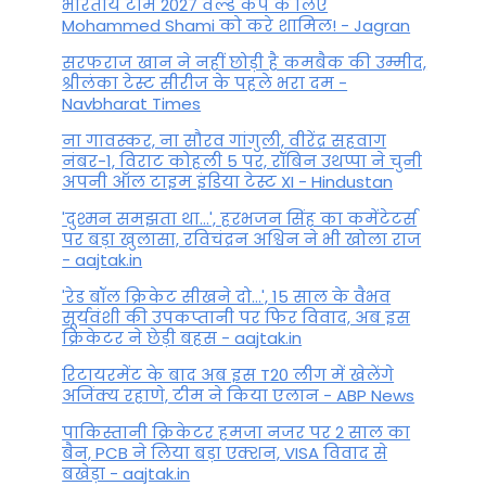
भारतीय टीम 2027 वर्ल्‍ड कप के लिए
Mohammed Shami को करे शामिल! - Jagran
सरफराज खान ने नहीं छोड़ी है कमबैक की उम्मीद,
श्रीलंका टेस्ट सीरीज के पहले भरा दम -
Navbharat Times
ना गावस्कर, ना सौरव गांगुली, वीरेंद्र सहवाग
नंबर-1, विराट कोहली 5 पर, रॉबिन उथप्पा ने चुनी
अपनी ऑल टाइम इंडिया टेस्ट XI - Hindustan
'दुश्मन समझता था...', हरभजन सिंह का कमेंटेटर्स
पर बड़ा खुलासा, रव‍िचंद्रन अश्विन ने भी खोला राज
- aajtak.in
'रेड बॉल क्रिकेट सीखने दो...', 15 साल के वैभव
सूर्यवंशी की उपकप्तानी पर फ‍िर व‍िवाद, अब इस
क्रिकेटर ने छेड़ी बहस - aajtak.in
रिटायरमेंट के बाद अब इस T20 लीग में खेलेंगे
अजिंक्य रहाणे, टीम ने किया एलान - ABP News
पाकिस्तानी क्रिकेटर हमजा नजर पर 2 साल का
बैन, PCB ने ल‍िया बड़ा एक्शन, VISA व‍िवाद से
बखेड़ा - aajtak.in