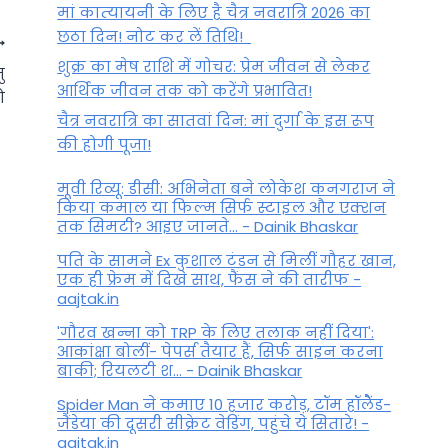
मां कात्‍यायनी के लिए है चैत्र नवरात्रि 2026 का
छठा दिन! नोट कर लें तिथि!
शुक्र का मेष राशि में गोचर: प्रेम जीवन से लेकर
ु
आर्थिक जीवन तक को करेंगे प्रभावित!
ो
चैत्र नवरात्रि का सातवां दिन: मां दुर्गा के इस रूप
की होगी पूजा!
मूवी रिव्यू: डीसी: अभिनेता बने लोकेश कनगराज ने
किया कमाल या फिल्म सिर्फ स्टाइल और एक्शन
तक सिमटी? आइए जानते... - Dainik Bhaskar
पति के सामने Ex कुशाल टंडन से मिलीं गौहर खान,
एक ही फ्रेम में दिखे साथ, फैंस ने की तारीफ -
aajtak.in
Mangal Shani Yuti: कुंभ राशि में
'गौरव खन्ना को TRP के लिए तलाक नहीं दिया':
शनि व मंगल की युति, अगले 15
आकांक्षा बोलीं- पेपर्स तैयार हैं, सिर्फ साइन करना
दिन में इन राशि वालों को रहना
बाकी; रियलटी श... - Dainik Bhaskar
होगा अलर्ट
Spider Man ने कमाए 10 हजार करोड़, टॉम हॉलैेंड-
जैंडेया की दूसरी सीक्रेट वेडिंग, पहुंचे ये सितारे! -
By
May 2, 2022
aajtak.in