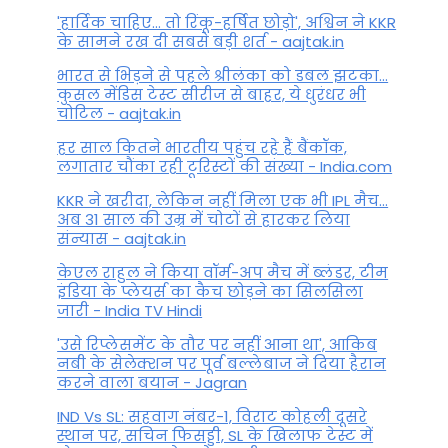
'हार्दिक चाहिए... तो रिंकू-हर्षित छोड़ो', अश्विन ने KKR
के सामने रख दी सबसे बड़ी शर्त - aajtak.in
भारत से भिड़ने से पहले श्रीलंका को डबल झटका...
कुसल मेंडिस टेस्ट सीरीज से बाहर, ये धुरंधर भी
चोटिल - aajtak.in
हर साल कितने भारतीय पहुंच रहे हैं बैंकॉक,
लगातार चौंका रही टूरिस्टों की संख्या - India.com
KKR ने खरीदा, लेकिन नहीं मिला एक भी IPL मैच...
अब 31 साल की उम्र में चोटों से हारकर लिया
संन्यास - aajtak.in
केएल राहुल ने किया वॉर्म-अप मैच में ब्लंडर, टीम
इंडिया के प्लेयर्स का कैच छोड़ने का सिलसिला
जारी - India TV Hindi
'उसे रिप्लेसमेंट के तौर पर नहीं आना था', आकिब
नबी के सेलेक्शन पर पूर्व बल्लेबाज ने दिया हैरान
करने वाला बयान - Jagran
IND Vs SL: सहवाग नंबर-1, विराट कोहली दूसरे
स्थान पर, सचिन फिसड्डी, SL के खिलाफ टेस्ट में