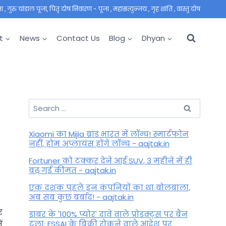
 गुरु चांडाल पूजा, पितृ दोष निवारण - पूजा , महाम्रत्युन्जय , गृह शांति , वास्तु दोष
t
News
Contact Us
Blog
Dhyan
Search
for:
Xiaomi का Mijia ब्रांड भारत में लॉन्च! स्मार्टफोन
नहीं, होम अप्लायंस होंगे लॉन्च - aajtak.in
Fortuner को टक्कर देने आई SUV, 3 महीने में ही
बढ़ गई कीमत - aajtak.in
एक दशक पहले इन कंपनियों का था बोलबाला,
अब सब कुछ बर्बाद! - aajtak.in
र
डाबर के '100% प्योर' दावे वाले प्रोडक्ट्स पर बैन
टला: FSSAI के बिक्री रोकने वाले आदेश पर
ं