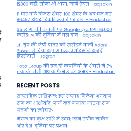
₹12000 चढ़ी, सोना भी भागा, जानें रेट्स - aajtak.in
11 बार बांटे बोनस शेयर, 100 शेयर के अब बन गए
86497 शेयर, रिकॉर्ड ऊंचाई पर दाम - Hindustan
35 लोगों की कंपनी पर Google लुटाएगा ₹13,000
े
करोड़! AI की दुनिया में बड़ा दांव - aajtak.in
त
JP ग्रुप की जेपी पावर को खरीदने वाली Adani
Power ने दिया बड़ा अपडेट, प्रमोटर्स ने बढ़ाई
हिस्सेदारी - Jagran
Tata Group की इन दो कंपनियों के शेयरों में 7%
तक की तेजी, RBI के फैसले का असर - Hindustan
े
RECENT POSTS
े
साप्ताहिक राशिफल: इस सप्ताह मिलेगा भगवान
राम का आशीर्वाद, जानें कब मनाया जाएगा राम
नवमी का त्योहार?
मंगल का कुंभ राशि में उदय: जानें स्‍टॉक मार्केट
और देश-दुनिया पर प्रभाव!