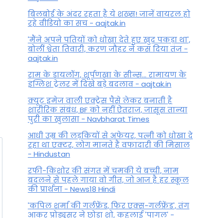
बिलबोर्ड के अंदर रहता है ये शख्स! जानें वायरल हो
रहे वीडियो का सच - aajtak.in
'मैंने अपने पतियों को धोखा देते हुए खुद पकड़ा था',
बोलीं श्वेता तिवारी, करण जौहर ने कस दिया तंज -
aajtak.in
राम के डायलॉग, शूर्पणखा के सीन्स... रामायण के
इंग्लिश ट्रेलर में दिखे बड़े बदलाव - aajtak.in
क्यूट इमेज वाली एक्ट्रेस पैसे लेकर बनाती है
शारीरिक संबंध, BF को नहीं ऐतराज, जासूस तान्‍या
पुरी का खुलासा - Navbharat Times
आधी उम्र की लड़कियों से अफेयर, पत्नी को धोखा दे
रहा था एक्टर, लोग मानते हैं वफादारी की मिसाल
- Hindustan
रफी-किशोर की संगत में चमकी ये बच्ची, नाम
बदलने से पहले गाया वो गीत, जो आज है हर स्कूल
की प्रार्थना - News18 Hindi
'कपिल शर्मा की गर्लफ्रेंड, फिर एक्स-गर्लफ्रेंड', तंग
आकर प्रोड्यूसर ने छोड़ा शो, कहलाई 'पागल' -