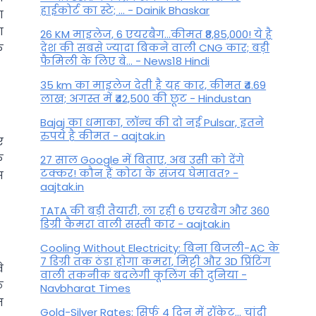
हाईकोर्ट का स्टे; ... - Dainik Bhaskar
ग
ा
26 KM माइलेज, 6 एयरबैग...कीमत ₹8,85,000! ये है
देश की सबसे ज्यादा बिकने वाली CNG कार; बड़ी
े
फैमिली के लिए बे... - News18 Hindi
35 km का माइलेज देती है यह कार, कीमत ₹4.69
लाख; अगस्त में ₹42,500 की छूट - Hindustan
Bajaj का धमाका, लॉन्च की दो नई Pulsar, इतने
रुपये है कीमत - aajtak.in
ए
े
27 साल Google में बिताए, अब उसी को देंगे
टक्कर! कौन हैं कोटा के संजय घेमावत? -
स
aajtak.in
TATA की बड़ी तैयारी, ला रही 6 एयरबैग और 360
डिग्री कैमरा वाली सस्ती कार - aajtak.in
Cooling Without Electricity: बिना बिजली-AC के
7 डिग्री तक ठंडा होगा कमरा, मिट्टी और 3D प्रिंटिंग
े
वाली तकनीक बदलेगी कूलिंग की दुनिया -
ठ
Navbharat Times
त
Gold-Silver Rates: सिर्फ 4 दिन में रॉकेट... चांदी