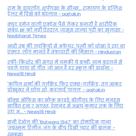
राम के डायलॉग, शूर्पणखा के सीन्स... रामायण के इंग्लिश
ट्रेलर में दिखे बड़े बदलाव - aajtak.in
क्यूट इमेज वाली एक्ट्रेस पैसे लेकर बनाती है शारीरिक
संबंध, BF को नहीं ऐतराज, जासूस तान्‍या पुरी का खुलासा -
Navbharat Times
आधी उम्र की लड़कियों से अफेयर, पत्नी को धोखा दे रहा था
एक्टर, लोग मानते हैं वफादारी की मिसाल - Hindustan
रफी-किशोर की संगत में चमकी ये बच्ची, नाम बदलने से
पहले गाया वो गीत, जो आज है हर स्कूल की प्रार्थना -
News18 Hindi
'कपिल शर्मा की गर्लफ्रेंड, फिर एक्स-गर्लफ्रेंड', तंग आकर
प्रोड्यूसर ने छोड़ा शो, कहलाई 'पागल' - aajtak.in
बॉक्स ऑफिस का ब्लैक फ्राइडे: बॉलीवुड के लिए मनहूस
साबित हुआ 7 अगस्त, देवानंद से अक्षय कुमार तक के लिए
रहा अ... - News18 Hindi
सनी देओल की 'Batwara 1947' का रोमांटिक गाना
'तबस्सुम' रिलीज, जंग के बीच दिखी प्यार की झलक -
Jagran