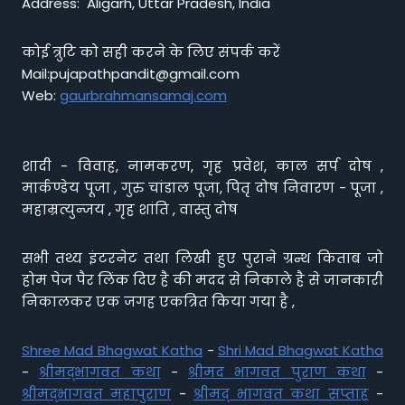
Address: Aligarh, Uttar Pradesh, India
कोई त्रुटि को सही करने के लिए संपर्क करें
Mail:pujapathpandit@gmail.com
Web:
gaurbrahmansamaj.com
शादी - विवाह, नामकरण, गृह प्रवेश, काल सर्प दोष ,
मार्कण्डेय पूजा , गुरु चांडाल पूजा, पितृ दोष निवारण - पूजा ,
महाम्रत्युन्जय , गृह शांति , वास्तु दोष
सभी तथ्य इंटरनेट तथा लिखी हुए पुराने ग्रन्थ किताब जो
होम पेज पैर लिंक दिए है की मदद से निकाले है से जानकारी
निकालकर एक जगह एकत्रित किया गया है ,
Shree Mad Bhagwat Katha
-
Shri Mad Bhagwat Katha
-
श्रीमद्भागवत कथा
-
श्रीमद भागवत पुराण कथा
-
श्रीमद्भागवत महापुराण
-
श्रीमद् भागवत कथा सप्ताह
-