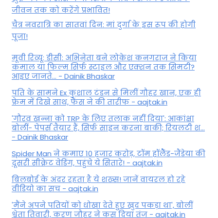
जीवन तक को करेंगे प्रभावित!
चैत्र नवरात्रि का सातवां दिन: मां दुर्गा के इस रूप की होगी
पूजा!
मूवी रिव्यू: डीसी: अभिनेता बने लोकेश कनगराज ने किया
कमाल या फिल्म सिर्फ स्टाइल और एक्शन तक सिमटी?
आइए जानते... - Dainik Bhaskar
पति के सामने Ex कुशाल टंडन से मिलीं गौहर खान, एक ही
फ्रेम में दिखे साथ, फैंस ने की तारीफ - aajtak.in
'गौरव खन्ना को TRP के लिए तलाक नहीं दिया': आकांक्षा
बोलीं- पेपर्स तैयार हैं, सिर्फ साइन करना बाकी; रियलटी श...
- Dainik Bhaskar
Spider Man ने कमाए 10 हजार करोड़, टॉम हॉलैेंड-जैंडेया की
दूसरी सीक्रेट वेडिंग, पहुंचे ये सितारे! - aajtak.in
बिलबोर्ड के अंदर रहता है ये शख्स! जानें वायरल हो रहे
वीडियो का सच - aajtak.in
'मैंने अपने पतियों को धोखा देते हुए खुद पकड़ा था', बोलीं
श्वेता तिवारी, करण जौहर ने कस दिया तंज - aajtak.in