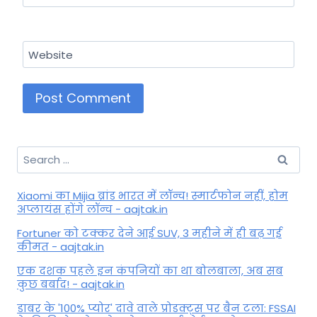
Website
Search
for:
Xiaomi का Mijia ब्रांड भारत में लॉन्च! स्मार्टफोन नहीं, होम
अप्लायंस होंगे लॉन्च - aajtak.in
Fortuner को टक्कर देने आई SUV, 3 महीने में ही बढ़ गई
कीमत - aajtak.in
एक दशक पहले इन कंपनियों का था बोलबाला, अब सब
कुछ बर्बाद! - aajtak.in
डाबर के '100% प्योर' दावे वाले प्रोडक्ट्स पर बैन टला: FSSAI