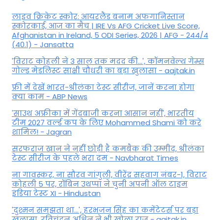
लाइव क्रिकेट स्कोर: आयरलैंड बनाम अफगानिस्तान
स्कोरकार्ड, आज का मैच | IRE Vs AFG Cricket Live Score,
Afghanistan in Ireland, 5 ODI Series, 2026 | AFG - 244/4
(40.1) - Jansatta
'विराट कोहली ने 3 साल तक मदद की...', कॉमनवेल्थ गेम्स
गोल्ड मेडलिस्ट साक्षी चौधरी का बड़ा खुलासा - aajtak.in
फ्री में देखें भारत-श्रीलंका टेस्ट सीरीज, जानें करना होगा
क्या काम - ABP News
'साउथ अफ्रीका में गेंदबाजी करना आसान नहीं', भारतीय
टीम 2027 वर्ल्‍ड कप के लिए Mohammed Shami को करे
शामिल! - Jagran
सरफराज खान ने नहीं छोड़ी है कमबैक की उम्मीद, श्रीलंका
टेस्ट सीरीज के पहले भरा दम - Navbharat Times
ना गावस्कर, ना सौरव गांगुली, वीरेंद्र सहवाग नंबर-1, विराट
कोहली 5 पर, रॉबिन उथप्पा ने चुनी अपनी ऑल टाइम
इंडिया टेस्ट XI - Hindustan
'दुश्मन समझता था...', हरभजन सिंह का कमेंटेटर्स पर बड़ा
खुलासा, रव‍िचंद्रन अश्विन ने भी खोला राज - aajtak.in