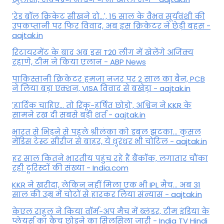
'रेड बॉल क्रिकेट सीखने दो...', 15 साल के वैभव सूर्यवंशी की
उपकप्तानी पर फ‍िर व‍िवाद, अब इस क्रिकेटर ने छेड़ी बहस -
aajtak.in
रिटायरमेंट के बाद अब इस T20 लीग में खेलेंगे अजिंक्य
रहाणे, टीम ने किया एलान - ABP News
पाकिस्तानी क्रिकेटर हमजा नजर पर 2 साल का बैन, PCB
ने ल‍िया बड़ा एक्शन, VISA व‍िवाद से बखेड़ा - aajtak.in
'हार्दिक चाहिए... तो रिंकू-हर्षित छोड़ो', अश्विन ने KKR के
सामने रख दी सबसे बड़ी शर्त - aajtak.in
भारत से भिड़ने से पहले श्रीलंका को डबल झटका... कुसल
मेंडिस टेस्ट सीरीज से बाहर, ये धुरंधर भी चोटिल - aajtak.in
हर साल कितने भारतीय पहुंच रहे हैं बैंकॉक, लगातार चौंका
रही टूरिस्टों की संख्या - India.com
KKR ने खरीदा, लेकिन नहीं मिला एक भी IPL मैच... अब 31
साल की उम्र में चोटों से हारकर लिया संन्यास - aajtak.in
केएल राहुल ने किया वॉर्म-अप मैच में ब्लंडर, टीम इंडिया के
प्लेयर्स का कैच छोड़ने का सिलसिला जारी - India TV Hindi