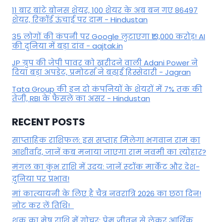
11 बार बांटे बोनस शेयर, 100 शेयर के अब बन गए 86497
शेयर, रिकॉर्ड ऊंचाई पर दाम - Hindustan
35 लोगों की कंपनी पर Google लुटाएगा ₹13,000 करोड़! AI
की दुनिया में बड़ा दांव - aajtak.in
JP ग्रुप की जेपी पावर को खरीदने वाली Adani Power ने
दिया बड़ा अपडेट, प्रमोटर्स ने बढ़ाई हिस्सेदारी - Jagran
Tata Group की इन दो कंपनियों के शेयरों में 7% तक की
तेजी, RBI के फैसले का असर - Hindustan
RECENT POSTS
साप्ताहिक राशिफल: इस सप्ताह मिलेगा भगवान राम का
आशीर्वाद, जानें कब मनाया जाएगा राम नवमी का त्योहार?
मंगल का कुंभ राशि में उदय: जानें स्‍टॉक मार्केट और देश-
दुनिया पर प्रभाव!
मां कात्‍यायनी के लिए है चैत्र नवरात्रि 2026 का छठा दिन!
नोट कर लें तिथि!
शुक्र का मेष राशि में गोचर: प्रेम जीवन से लेकर आर्थिक