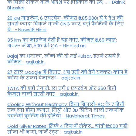
के बिक्री रोकने वाले आदेश पर हाईकोर्ट का स्टे; ... - Dainik
Bhaskar
26 KM माइलेज, 6 एयरबैग...कीमत ₹8,85,000! ये है देश की
सबसे ज्यादा बिकने वाली CNG कार; बड़ी फैमिली के लिए
बे... - News18 Hindi
35 km का माइलेज देती है यह कार, कीमत ₹4.69 लाख;
अगस्त में ₹42,500 की छूट - Hindustan
Bajaj का धमाका, लॉन्च की दो नई Pulsar, इतने रुपये है
कीमत - aajtak.in
27 साल Google में बिताए, अब उसी को देंगे टक्कर! कौन हैं
कोटा के संजय घेमावत? - aajtak.in
TATA की बड़ी तैयारी, ला रही 6 एयरबैग और 360 डिग्री
कैमरा वाली सस्ती कार - aajtak.in
Cooling Without Electricity: बिना बिजली-AC के 7 डिग्री
तक ठंडा होगा कमरा, मिट्टी और 3D प्रिंटिंग वाली तकनीक
बदलेगी कूलिंग की दुनिया - Navbharat Times
Gold-Silver Rates: सिर्फ 4 दिन में रॉकेट... चांदी ₹12000 चढ़ी,
सोना भी भागा, जानें रेट्स - aajtak.in