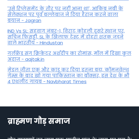
'उसे रिप्लेसमेंट के तौर पर नहीं आना था', आकिब नबी के
सेलेक्शन पर पूर्व बल्लेबाज ने दिया हैरान करने वाला
बयान - Jagran
IND Vs SL: सहवाग नंबर-1, विराट कोहली दूसरे स्थान पर,
सचिन फिसड्डी, SL के खिलाफ टेस्ट में दोहरा शतक जड़ने
वाले भारतीय - Hindustan
गर्लफ्रेंड संग क्रिकेटर अर्शदीप का रोमांस, मॉल में द‍िखा कूल
अंदाज - aajtak.in
मेडल जीता एक और कांड कर दिया इतना बड़ा, कॉमनवेल्थ
गेम्स के बाद खो गया पाकिस्तान का बॉक्सर, इस देश के भी
4 एथलीट गायब - Navbharat Times
ब्राह्मण गौड़ समाज