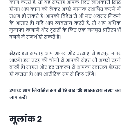
काम करते हैं, तो यह सप्‍ताह आपके लिए लाभकारी सिद्ध
होगा। आप काम को लेकर अच्‍छे मानक स्‍थापित करने में
सक्षम हो सकते हैं। आपको विदेश से भी नए अवसर मिलने
के आसार हैं। यदि आप व्‍यवसाय करते हैं, तो आप अधिक
मुनाफा कमाने और दूसरों के लिए एक मजबूत प्रतिस्‍पर्धी
बनने में समर्थ हो सकते हैं।
सेहत:
इस सप्‍ताह आप आनंद और उत्‍साह से भरपूर नज़र
आएंगे। इस तरह की चीज़ों से आपकी सेहत भी अच्‍छी रहने
वाली है। साहस और दृढ़ संकल्‍प से आपका स्‍वास्‍थ्‍य बेहतर
हो कसता है। आप शारीरिक रूप से फिट रहेंगे।
उपाय: आप नियमित रूप से 19 बार ‘ॐ भास्‍कराय नम:’ का
जाप करें।
मूलांक 2