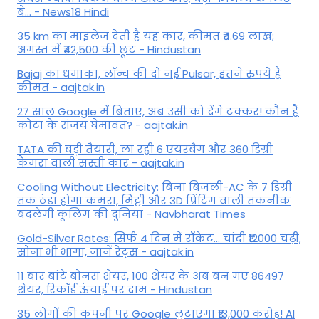
बे... - News18 Hindi
35 km का माइलेज देती है यह कार, कीमत ₹4.69 लाख;
अगस्त में ₹42,500 की छूट - Hindustan
Bajaj का धमाका, लॉन्च की दो नई Pulsar, इतने रुपये है
कीमत - aajtak.in
27 साल Google में बिताए, अब उसी को देंगे टक्कर! कौन हैं
कोटा के संजय घेमावत? - aajtak.in
TATA की बड़ी तैयारी, ला रही 6 एयरबैग और 360 डिग्री
कैमरा वाली सस्ती कार - aajtak.in
Cooling Without Electricity: बिना बिजली-AC के 7 डिग्री
तक ठंडा होगा कमरा, मिट्टी और 3D प्रिंटिंग वाली तकनीक
बदलेगी कूलिंग की दुनिया - Navbharat Times
Gold-Silver Rates: सिर्फ 4 दिन में रॉकेट... चांदी ₹12000 चढ़ी,
सोना भी भागा, जानें रेट्स - aajtak.in
11 बार बांटे बोनस शेयर, 100 शेयर के अब बन गए 86497
शेयर, रिकॉर्ड ऊंचाई पर दाम - Hindustan
35 लोगों की कंपनी पर Google लुटाएगा ₹13,000 करोड़! AI