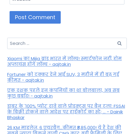
Search
for:
Xiaomi का Mijia ब्रांड भारत में लॉन्च! स्मार्टफोन नहीं, होम
अप्लायंस होंगे लॉन्च - aajtak.in
Fortuner को टक्कर देने आई SUV, 3 महीने में ही बढ़ गई
कीमत - aajtak.in
एक दशक पहले इन कंपनियों का था बोलबाला, अब सब
कुछ बर्बाद! - aajtak.in
डाबर के '100% प्योर' दावे वाले प्रोडक्ट्स पर बैन टला: FSSAI
के बिक्री रोकने वाले आदेश पर हाईकोर्ट का स्टे; ... - Dainik
Bhaskar
26 KM माइलेज, 6 एयरबैग...कीमत ₹8,85,000! ये है देश की
सबसे ज्यादा बिकने वाली CNG कार; बड़ी फैमिली के लिए