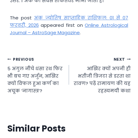
उत्तर. 1 अंक को सबसे ताकतवर माना जाता है।
The post
अंक ज्योतिष साप्ताहिक राशिफल: 01 से 07
फरवरी, 2026
appeared first on
Online Astrological
Journal – AstroSage Magazine
.
Post
PREVIOUS
NEXT
5 अंगुल नीचे धंसा रथ फिर
आखिर क्यों अपनी ही
navigation
भी बच गए अर्जुन, आखिर
भतीजी त्रिजटा से डरता था
क्यों विफल हुआ कर्ण का
रावण? पढ़ें रामायण की यह
अचूक ‘नागास्त्र’?
रहस्यमयी कथा
Similar Posts