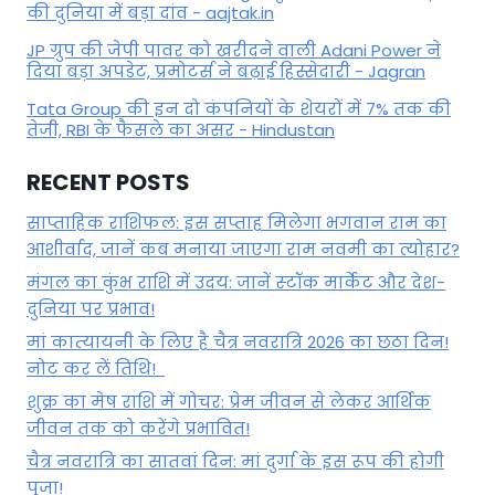
की दुनिया में बड़ा दांव - aajtak.in
JP ग्रुप की जेपी पावर को खरीदने वाली Adani Power ने
दिया बड़ा अपडेट, प्रमोटर्स ने बढ़ाई हिस्सेदारी - Jagran
Tata Group की इन दो कंपनियों के शेयरों में 7% तक की
तेजी, RBI के फैसले का असर - Hindustan
RECENT POSTS
साप्ताहिक राशिफल: इस सप्ताह मिलेगा भगवान राम का
आशीर्वाद, जानें कब मनाया जाएगा राम नवमी का त्योहार?
मंगल का कुंभ राशि में उदय: जानें स्‍टॉक मार्केट और देश-
दुनिया पर प्रभाव!
मां कात्‍यायनी के लिए है चैत्र नवरात्रि 2026 का छठा दिन!
नोट कर लें तिथि!
शुक्र का मेष राशि में गोचर: प्रेम जीवन से लेकर आर्थिक
जीवन तक को करेंगे प्रभावित!
चैत्र नवरात्रि का सातवां दिन: मां दुर्गा के इस रूप की होगी
पूजा!