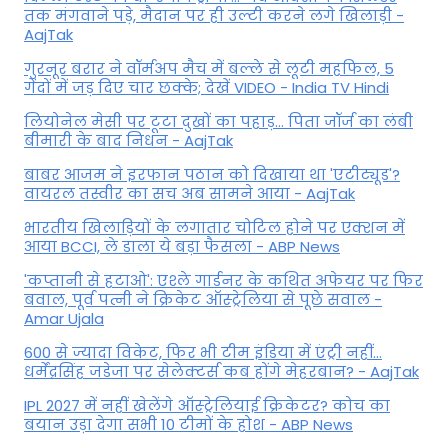
तक मंगवाने पड़े, मैदान पर ही उल्टी करने लगे खिलाड़ी -
AajTak
गुरनूर बरार ने वॉर्मअप मैच में बल्ले से लूटी महफिल, 5
गेंदों में जड़ दिए चार छक्के; देखें VIDEO - India TV Hindi
लियोनेल मेसी पर टूटा दुखों का पहाड़... पिता जॉर्ज का लंबी
बीमारी के बाद निधन - AajTak
बाबर आजम ने इरफान पठान को दिखाया था 'एटीट्यूड'?
वायरल तस्वीर का सच अब सामने आया - AajTak
भारतीय खिलाड़ियों के लगातार चोटिल होने पर एक्शन में
आया BCCI, ले डाला ये बड़ा फैसला - ABP News
'कप्तानी से हटाओ': एश्ले गार्डनर के कथित अफेयर पर फिर
बवाल, पूर्व पत्नी ने क्रिकेट ऑस्ट्रेलिया से पूछे सवाल -
Amar Ujala
600 से ज्यादा विकेट, फिर भी टीम इंडिया में एंट्री नहीं...
धर्मेंद्रसिंह जडेजा पर सेलेक्टर्स कब होंगे मेहरबान? - AajTak
IPL 2027 में नहीं खेलेंगे ऑस्ट्रेलियाई क्रिकेटर? कोच का
बयान उड़ा देगा सभी 10 टीमों के होश - ABP News