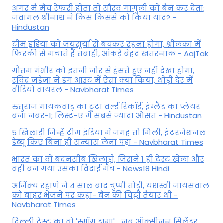
अगर मैं मैच रेफरी होता तो सौरव गांगुली को बैन कर देता;
जवागल श्रीनाथ ने किस किससे को किया याद? -
Hindustan
टीम इंडिया को जयसूर्या से बचकर रहना होगा, श्रीलंका में
फिरकी से मचाते हैं तबाही, आंकड़े बेहद खतरनाक - AajTak
गौतम गंभीर को इतनी जोर से हंसते हुए नहीं देखा होगा,
रविंद्र जडेजा ने डग आउट में ऐसा क्या किया, थोड़ी देर में
वीडियो वायरल - Navbharat Times
रुतुराज गायकवाड़ का टूटा वर्ल्ड रिकॉर्ड, इंग्लैंड का प्लेयर
बना नंबर-1; लिस्ट-ए में सबसे ज्यादा औसत - Hindustan
5 खिलाड़ी जिन्हें टीम इंडिया में जगह तो मिली, इंटरनेशनल
डेब्यू किए बिना ही संन्यास लेना पड़ा - Navbharat Times
भारत का वो बदनसीब खिलाड़ी, जिसने 1 ही टेस्ट खेला और
वही बन गया उसका विदाई मैच - News18 Hindi
अजिंक्य रहाणे ने 4 साल बाद चुप्पी तोड़ी, यशस्वी जायसवाल
को बाहर भेजने पर कहा- बैन की चिट्ठी तैयार थी -
Navbharat Times
दिल्ली टेस्ट का वो 'स्मॉग ड्रामा'... जब ऑक्सीजन सिलेंडर