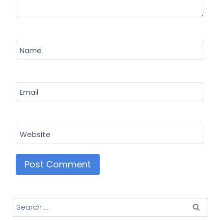
Name
Email
Website
Search
for: