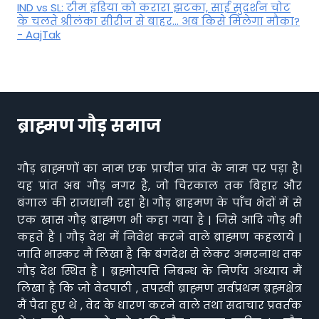
IND vs SL: टीम इंड‍िया को करारा झटका, साई सुदर्शन चोट
के चलते श्रीलंका सीरीज से बाहर... अब किसे म‍िलेगा मौका?
- AajTak
ब्राह्मण गौड़ समाज
गौड़ ब्राह्मणों का नाम एक प्राचीन प्रांत के नाम पर पड़ा है।
यह प्रांत अब गौड़ नगर है, जो चिरकाल तक बिहार और
बंगाल की राजधानी रहा है। गौड़ ब्राहमण के पाँच भेदों में से
एक खास गौड़ ब्राह्मण भी कहा गया है | जिसे आदि गौड़ भी
कहते हैं | गौड़ देश में निवेश करने वाले ब्राह्मण कहलाये |
जाति भास्कर मैं लिखा है कि बंगदेश से लेकर अमरनाथ तक
गौड़ देश स्थित है | ब्रह्मोत्पत्ति निबन्ध के निर्णय अध्याय मैं
लिखा है कि जो वेदपाठी , तपस्वी ब्राह्मण सर्वप्रथम ब्रह्मक्षेत्र
मैं पैदा हुए थे , वेद के धारण करने वाले तथा सदाचार प्रवर्तक