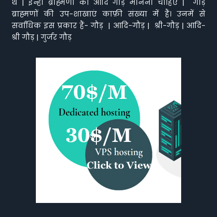
थे | इन्ही ब्राह्मणो को आदि गौड़ मानना चाहिए | गौड़
ब्राह्मणों की उप-शाखाएं काफ़ी संख्या में हैं। उनमें से
सर्वाधिक इस प्रकार हैं- गौड़ | आदि-गौड़ | श्री-गौड़ | आदि-
श्री गौड़ | गुर्जर गौड़