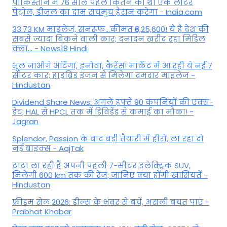
पाकिस्तान में 76 साल पहले कितने का था एक लीटर
पेट्रोल, डीजल का दाम सचमुच हैरान करेगा - India.com
33.73 KM माइलेज, सनरूफ...कीमत ₹6,25,600! ये है देश की
सबसे ज्यादा बिकने वाली कार; दनादन खरीद रहा मिडिल
क्ला... - News18 Hindi
भूल जाओगे अर्टिगा, इनोवा, कैरेंस! मार्केट में आ रही ये नई 7
सीटर कार; हाइब्रिड इंजन से मिलेगा दमदार माइलेज -
Hindustan
Dividend Share News: अगले हफ्ते 90 कंपनियों की एक्स-
डेट; HAL से HPCL तक में डिविडेंड से कमाई का मौका! -
Jagran
Splendor, Passion के बाद बड़ी तैयारी में हीरो, ला रहा दो
नई बाइक्स - AajTak
टाटा ला रही है अपनी पहली 7-सीटर इलेक्ट्रिक SUV,
मिलेगी 600 km तक की रेंज; जानिए क्या होंगी खासियतें -
Hindustan
फ्रीडम सेल 2026: डील्स के भंवर से बचें, असली बचत पाएं -
Prabhat Khabar