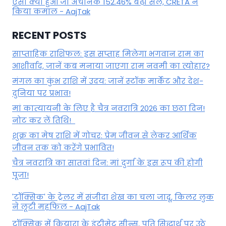
ऐसा क्या हुआ जो अचानक 152.46% बढ़ी सेल, CRETA ने
किया कमाल - AajTak
RECENT POSTS
साप्ताहिक राशिफल: इस सप्ताह मिलेगा भगवान राम का
आशीर्वाद, जानें कब मनाया जाएगा राम नवमी का त्योहार?
मंगल का कुंभ राशि में उदय: जानें स्‍टॉक मार्केट और देश-
दुनिया पर प्रभाव!
मां कात्‍यायनी के लिए है चैत्र नवरात्रि 2026 का छठा दिन!
नोट कर लें तिथि!
शुक्र का मेष राशि में गोचर: प्रेम जीवन से लेकर आर्थिक
जीवन तक को करेंगे प्रभावित!
चैत्र नवरात्रि का सातवां दिन: मां दुर्गा के इस रूप की होगी
पूजा!
'टॉक्सिक' के ट्रेलर में संजीदा शेख का चला जादू, किलर लुक
ने लूटी महफिल - AajTak
टॉक्सिक में कियारा के इंटीमेट सीन्स, पति सिद्धार्थ पर उठे