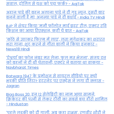
सवाल, ट्रोलिंग से यश को पड़ा फर्क? - AajTak
अहान पांडे की बहन अलाना पांडे ने दी गुड न्यूज, दूसरी बार
बनने वाली हैं मां; अनन्या पांडे ने दी बधाई - India TV Hindi
BJP ने शेयर किया 'मनी फॉलोज माई ब्रदर' रील, एक्टर रवि
किशन का आया रिएक्शन, कही ये बात - AajTak
'कोठे से उठाकर फिल्म में लाए', लता मंगेशकर का शरारत
भरा गाना, शूट करने से गीता बाली ने किया इनकार -
News18 Hindi
'ऐश्वर्या का फोन नंबर मत लेना, फूल मत भेजना', संजय दत्त
को बहनों ने दी थी चेतावनी, एक्टर ने बताया था वाकया -
Navbharat Times
Batwara 1947 के प्रमोशन से वायरल वीडियो पर क्यों
भड़की प्रीति जिंटा? इंटरनेट पर एक्ट्रेस ने लगा दी क्लास -
Jagran
Bigg Boss 20: इन 12 सेलेब्रिटी का नाम आया सामने,
क्रिकेटर की पत्नी से लेकर टीवी का सबसे बड़ा हीरो शामिल
- Hindustan
'पहले लड़की को दी गाली, अब कहा राक्षस', रणवीर शौरी ने