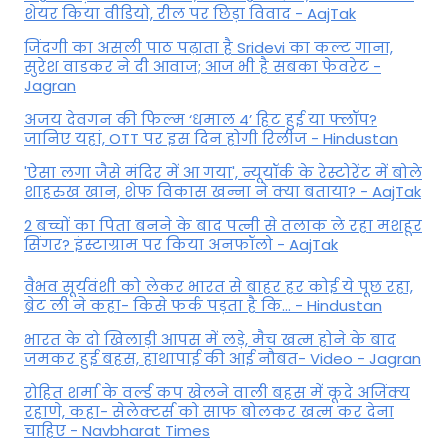
शेयर किया वीडियो, रील पर छिड़ा विवाद - AajTak
जिंदगी का असली पाठ पढ़ाता है Sridevi का कल्ट गाना,
सुरेश वाडकर ने दी आवाज; आज भी है सबका फेवरेट -
Jagran
अजय देवगन की फिल्म ‘धमाल 4’ हिट हुई या फ्लॉप?
जानिए यहां, OTT पर इस दिन होगी रिलीज - Hindustan
'ऐसा लगा जैसे मंदिर में आ गया', न्यूयॉर्क के रेस्टोरेंट में बोले
शाहरुख खान, शेफ विकास खन्ना ने क्या बताया? - AajTak
2 बच्चों का पिता बनने के बाद पत्नी से तलाक ले रहा मशहूर
सिंगर? इंस्टाग्राम पर किया अनफॉलो - AajTak
वैभव सूर्यवंशी को लेकर भारत से बाहर हर कोई ये पूछ रहा,
ब्रेट ली ने कहा- किसे फर्क पड़ता है कि… - Hindustan
भारत के दो खिलाड़ी आपस में लड़े, मैच खत्म होने के बाद
जमकर हुई बहस, हाथापाई की आई नौबत- Video - Jagran
रोहित शर्मा के वर्ल्ड कप खेलने वाली बहस में कूदे अजिंक्य
रहाणे, कहा- सेलेक्टर्स को साफ बोलकर खत्म कर देना
चाहिए - Navbharat Times