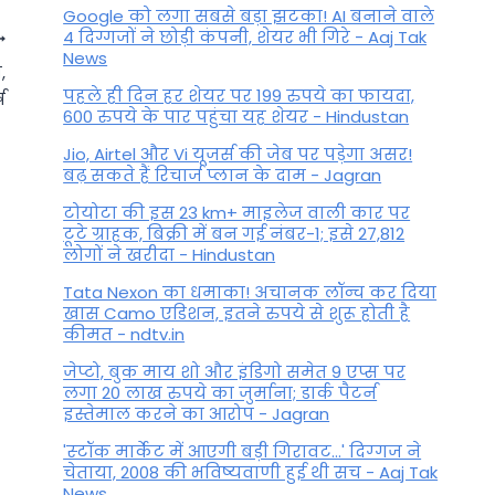
Google को लगा सबसे बड़ा झटका! AI बनाने वाले
4 दिग्गजों ने छोड़ी कंपनी, शेयर भी गिरे - Aaj Tak
News
,
पहले ही दिन हर शेयर पर 199 रुपये का फायदा,
ष
600 रुपये के पार पहुंचा यह शेयर - Hindustan
Jio, Airtel और Vi यूजर्स की जेब पर पड़ेगा असर!
बढ़ सकते हैं रिचार्ज प्लान के दाम - Jagran
टोयोटा की इस 23 km+ माइलेज वाली कार पर
टूटे ग्राहक, बिक्री में बन गई नंबर-1; इसे 27,812
लोगों ने खरीदा - Hindustan
Tata Nexon का धमाका! अचानक लॉन्च कर दिया
खास Camo एडिशन, इतने रुपये से शुरू होती है
Sagittarius Daily Horoscope:
कीमत - ndtv.in
आज का दिन सामान्य, मित्रों से होगी
जेप्टो, बुक माय शो और इंडिगो समेत 9 एप्स पर
लगा 20 लाख रुपये का जुर्माना; डार्क पैटर्न
मुलाकात
इस्तेमाल करने का आरोप - Jagran
By
June 6, 2025
'स्‍टॉक मार्केट में आएगी बड़ी गिरावट...' दिग्‍गज ने
चेताया, 2008 की भविष्यवाणी हुई थी सच - Aaj Tak
News