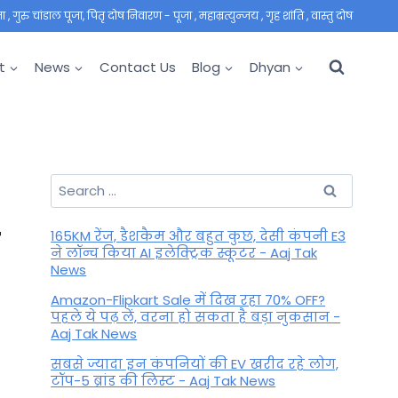
 गुरु चांडाल पूजा, पितृ दोष निवारण - पूजा , महाम्रत्युन्जय , गृह शांति , वास्तु दोष
t
News
Contact Us
Blog
Dhyan
Search
for:
ी
165KM रेंज, डैशकैम और बहुत कुछ, देसी कंपनी E3
ने लॉन्च किया AI इलेक्ट्रिक स्कूटर - Aaj Tak
News
Amazon-Flipkart Sale में दिख रहा 70% OFF?
पहले ये पढ़ लें, वरना हो सकता है बड़ा नुकसान -
Aaj Tak News
सबसे ज्यादा इन कंपनियों की EV खरीद रहे लोग,
टॉप-5 ब्रांड की लिस्ट - Aaj Tak News