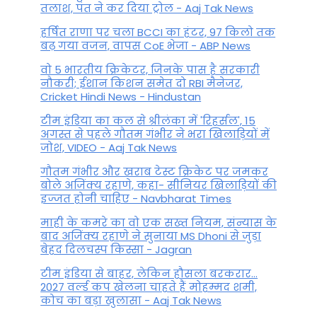
तलाश, पंत ने कर द‍िया ट्रोल - Aaj Tak News
हर्षित राणा पर चला BCCI का हंटर, 97 किलो तक
बढ़ गया वजन, वापस CoE भेजा - ABP News
वो 5 भारतीय क्रिकेटर, जिनके पास है सरकारी
नौकरी; ईशान किशन समेत दो RBI मैनेजर,
Cricket Hindi News - Hindustan
टीम इंडिया का कल से श्रीलंका में 'रिहर्सल', 15
अगस्त से पहले गौतम गंभीर ने भरा ख‍िलाड़‍ियों में
जोश, VIDEO - Aaj Tak News
गौतम गंभीर और खराब टेस्ट क्रिकेट पर जमकर
बोले अजिंक्य रहाणे, कहा- सीनियर खिलाड़ियों की
इज्जत होनी चाहिए - Navbharat Times
माही के कमरे का वो एक सख्त नियम, संन्यास के
बाद अजिंक्‍य रहाणे ने सुनाया MS Dhoni से जुड़ा
बेहद दिलचस्प किस्सा - Jagran
टीम इंडिया से बाहर, लेकिन हौसला बरकरार...
2027 वर्ल्ड कप खेलना चाहते हैं मोहम्मद शमी,
कोच का बड़ा खुलासा - Aaj Tak News