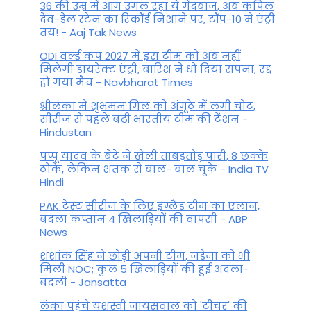
36 की उम्र में आग उगल रहा ये गेंदबाज, अब कपिल
देव-डेल स्टेन का रिकॉर्ड निशाने पर, टॉप-10 में एंट्री
तय! - Aaj Tak News
ODI वर्ल्ड कप 2027 में इस टीम को अब नहीं
मिलेगी डायरेक्ट एंट्री, बारिश ने धो दिया सपना, रद्द
हो गया मैच - Navbharat Times
श्रीलंका में शुभमन गिल को अंगूठे में लगी चोट,
सीरीज से पहले बढ़ी भारतीय टीम की टेंशन -
Hindustan
पप्पू यादव के बेटे ने खेली ताबड़तोड़ पारी, 8 छक्के
ठोके, लेकिन शतक से बाल- बाल चूके - India TV
Hindi
PAK टेस्ट सीरीज के लिए इंग्लैंड टीम का एलान,
बदला कप्तान 4 खिलाड़ियों की वापसी - ABP
News
शशांक सिंह ने छोड़ी अपनी टीम, जडेजा को भी
मिली NOC; कुल 5 खिलाड़ियों की हुई अदला-
बदली - Jansatta
लंका पहुंचे यशस्वी जायसवाल को 'टीचर' की