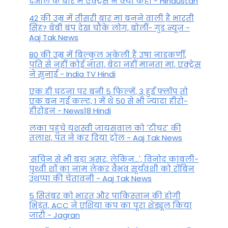
देओल के बारे में एक्ट्रेस ने क्या कहा - Hindustan
42 की उम्र में तीसरी बार मां बनने वाली हैं भारती
सिंह? बेबी बंप देख चौंके लोग, बोलीं- गुड न्यूज -
Aaj Tak News
80 की उम्र में बिल्कुल अकेली हैं उषा नाडकर्णी,
पति से नहीं कोई नाता, बेटा नहीं मानता मां, एक्ट्रेस
ने सुनाई - India TV Hindi
एक ही घटना पर बनी 5 फिल्में, 3 हुईं फ्लॉप तो
एक बन गई कल्ट, 1 में थे 50 से भी ज्यादा हीरो-
हीरोइन - News18 Hindi
लंका पहुंचे यशस्वी जायसवाल को 'टीचर' की
तलाश, पंत ने कर द‍िया ट्रोल - Aaj Tak News
'सचिन से भी बड़ा असर, लेकिन...', व‍िनोद कांबली-
पृथ्वी शॉ का नाम लेकर वैभव सूर्यवंशी को रॉबिन
उथप्पा की चेतावनी - Aaj Tak News
5 सितंबर को भारत और पाकिस्‍तान की होगी
भिड़ंत, ACC ने एशिया कप का पूरा शेड्यूल किया
जारी - Jagran