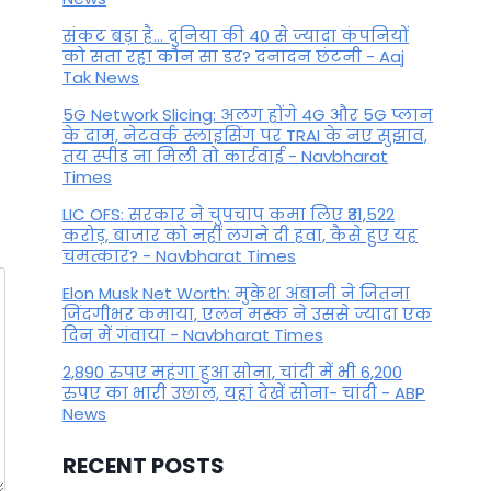
संकट बड़ा है... दुनिया की 40 से ज्यादा कंपनियों
को सता रहा कौन सा डर? दनादन छंटनी - Aaj
Tak News
5G Network Slicing: अलग होंगे 4G और 5G प्लान
के दाम, नेटवर्क स्लाइसिंग पर TRAI के नए सुझाव,
तय स्पीड ना मिली तो कार्रवाई - Navbharat
Times
LIC OFS: सरकार ने चुपचाप कमा लिए ₹31,522
करोड़, बाजार को नहीं लगने दी हवा, कैसे हुए यह
चमत्कार? - Navbharat Times
Elon Musk Net Worth: मुकेश अंबानी ने जितना
जिंदगीभर कमाया, एलन मस्क ने उससे ज्यादा एक
दिन में गंवाया - Navbharat Times
2,890 रुपए महंगा हुआ सोना, चांदी में भी 6,200
रुपए का भारी उछाल, यहां देखें सोना- चांदी - ABP
News
RECENT POSTS