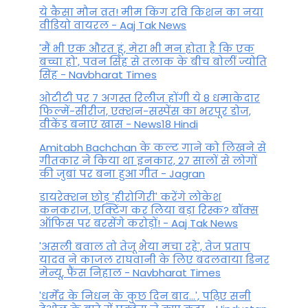
ये कैसा मौन व्रत! मीम किंग रवि किशन का नया
वीडियो वायरल - Aaj Tak News
'मैं भी एक औरत हूं, मेरा भी मन होता है कि एक
बच्चा हो', पवन सिंह से तलाक के बीच बोलीं ज्योति
सिंह - Navbharat Times
ओटीटी पर 7 अगस्त रिलीज होंगी ये 8 धमाकेदार
फिल्में-सीरीज, एक्शन-सस्पेंस का भरपूर डोज,
वीकेंड बनाएं खास - News18 Hindi
Amitabh Bachchan के कल्ट गाने को लिखने से
गीतकार ने किया था इनकार, 27 सालों से लोगों
की जुबां पर बना हुआ गीत - Jagran
डायरेक्शन छोड़ 'हीरोगिरी' करेंगे लोकेश
कनकराज, एक्टिंग कर लिया बड़ा रिस्क? बॉक्स
ऑफिस पर बरसेंगे करोड़ों! - Aaj Tak News
'असली बवाल तो तेजू भैया मचा रहे', तेज प्रताप
यादव ने काजल राघवानी के लिए बदलवाया डिनर
मेन्यू, फैंस न‍िहाल - Navbharat Times
'धर्मेंद्र के निधन के कुछ दिन बाद...', पढ़िए सनी