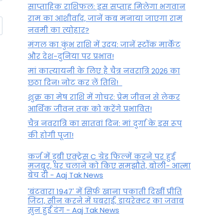
साप्ताहिक राशिफल: इस सप्ताह मिलेगा भगवान
राम का आशीर्वाद, जानें कब मनाया जाएगा राम
नवमी का त्योहार?
मंगल का कुंभ राशि में उदय: जानें स्‍टॉक मार्केट
और देश-दुनिया पर प्रभाव!
मां कात्‍यायनी के लिए है चैत्र नवरात्रि 2026 का
छठा दिन! नोट कर लें तिथि!
शुक्र का मेष राशि में गोचर: प्रेम जीवन से लेकर
आर्थिक जीवन तक को करेंगे प्रभावित!
चैत्र नवरात्रि का सातवां दिन: मां दुर्गा के इस रूप
की होगी पूजा!
कर्ज में डूबी एक्ट्रेस C ग्रेड फिल्में करने पर हुई
मजबूर, घर चलाने को किए समझौते, बोली- आत्मा
बेच दी - Aaj Tak News
'बंटवारा 1947' में सिर्फ खाना पकाती दिखीं प्रीति
जिंटा, सीन करने में घबराईं, डायरेक्टर का जवाब
सुन हुईं दंग - Aaj Tak News