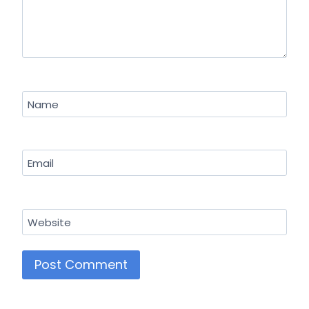
Name
Email
Website