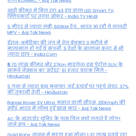
होगा KONARC - Aaj Tak News
आधी कीमत में मिल रहा 43 इंच वाला LED Smart TV,
फ्लिपकार्ट पर तगड़ा ऑफर - India TV Hindi
5 मीटर से ज्यादा लंबी, 600KM रेंज... भारत आ रही ये लग्जरी
MPV - Aaj Tak News
ईरान-अमेरिका की जंग में तेल बेचकर 3 महीने में
मालामाल हो गई ये कंपनी, 5 देशों के सालाना बजट से भी
ज्यादा छाप - India.Com
₹5.70 लाख कीमत और 27Km माइलेज! इस पेट्रोल SUV के
सामने नेक्सन का 'सरेंडर'; 61 हजार ग्राहक मिले -
Hindustan
5 गुना से ज्यादा बढ़ा मुनाफा, नई ऊंचाई पर पहुंचे शेयर, 37%
की तूफानी तेजी - Hindustan
Range Rover SV Ultra: मसाज वाली सीट्स, 261Kmph की
स्पीड, भारत में लॉन्च हुई खास कार - Aaj Tak News
AC के आउटडोर यूनिट के पास ग्रिल क्यों लगाते हैं लोग?
जाने सच - Aaj Tak News
Gold Rate: सावन में महंगा हुआ सोना! 1.32 लाख रुपये रहा