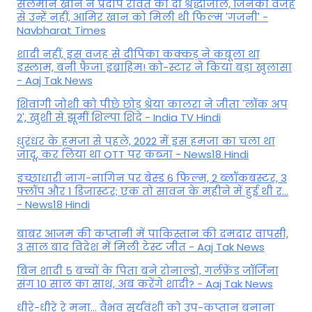
सलमान खान ने प्रदीप रावत को दी श्रद्धांजलि, जिनकी वजह
से उन्हें नहीं, आमिर खान को मिली थी फिल्म 'गजनी' -
Navbharat Times
शादी नहीं, इस वजह से दीपिका कक्कड़ ने कबूला था
इस्लाम, बनी फैजा इब्राहिम! को-स्टार ने किया बड़ा खुलासा
- Aaj Tak News
शिवांगी जोशी को पीछे छोड़ श्रेया कालरा ने जीता 'लॉक अप
2', खुशी से झूमीं शिल्पा शिंदे - India TV Hindi
धुरंधर के हमजा से पहले, 2022 में इस हमजा का चला था
जादू, कर लिया था OTT पर कब्जा - News18 Hindi
इच्छाधारी नाग-नागिन पर बेस्ड 6 फिल्म, 2 ब्लॉकबस्टर, 3
फ्लॉप और 1 डिजास्टर; एक तो सावन के महीने में हुई थी र...
- News18 Hindi
बाबर आजम की कप्तानी में पाकिस्तान की दमदार वापसी,
3 साल बाद विदेश में मिली टेस्ट जीत - Aaj Tak News
बिन शादी 5 बच्चों के पिता बने रोनाल्डो, गर्लफ्रेंड जॉर्जिना
संग 10 साल का साथ, अब करेंगे शादी? - Aaj Tak News
धीरे-धीरे रे मना… वैभव सूर्यवंशी को उप-कप्तान बनाना