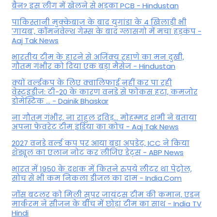
बैन? इस लीग में खेलने से भड़का PCB - Hindustan
पाकिस्तानी मुक्केबाज के बाद युगांडा के 4 खिलाड़ी भी
'गायब', कॉमनवेल्थ गेम्स के बाद ग्लासगो में मचा हड़कंप -
Aaj Tak News
भारतीय टीम के हारने से अजिंक्य रहाणे का मन दुखी,
गौतम गंभीर को दिया एक बड़ा मैसेज - Hindustan
क्यों वर्ल्डकप के लिए क्वालिफाई नहीं कर पा रही
वेस्टइंडीज: टी-20 के कारण वनडे से फोकस हटा, कमजोर
डोमेस्टिक ... - Dainik Bhaskar
ना गौतम गंभीर, ना राहुल द्रव‍िड़... मोहम्मद शमी ने बताया
अपना फेवरेट टीम इंड‍िया का कोच - Aaj Tak News
2027 वनडे वर्ल्ड कप पर आया बड़ा अपडेट, ICC ने किया
शेड्यूल का एलान नोट कर लीजिए डेट्स - ABP News
भारत में 1950 के दशक में कितने रुपये लीटर था पेट्रोल,
सोच से भी कम निकला डीजल का दाम - India.Com
जॉस बटलर को मिली सुपर जायंट्स टीम की कमान, एडन
मार्करम ने सीजन के बीच में छोड़ा टीम का साथ - India TV
Hindi