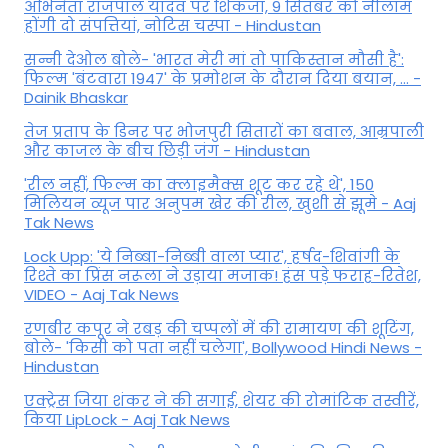
अभिनेता राजपाल यादव पर शिकंजा, 9 सितंबर को नीलाम
होंगी दो संपत्तियां, नोटिस चस्पा - Hindustan
सन्नी देओल बोले- 'भारत मेरी मां तो पाकिस्तान मौसी है':
फिल्म 'बंटवारा 1947' के प्रमोशन के दौरान दिया बयान, ... -
Dainik Bhaskar
तेज प्रताप के डिनर पर भोजपुरी सितारों का बवाल, आम्रपाली
और काजल के बीच छिड़ी जंग - Hindustan
'रील नहीं, फिल्म का क्लाइमैक्स शूट कर रहे थे', 150
मिलियन व्यूज पार अनुपम खेर की रील, खुशी से झूमे - Aaj
Tak News
Lock Upp: 'ये निब्बा-निब्बी वाला प्यार', हर्षद-शिवांगी के
रिश्ते का प्रिंस नरूला ने उड़ाया मजाक! हंस पड़े फराह-रितेश,
VIDEO - Aaj Tak News
रणबीर कपूर ने रबड़ की चप्पलों में की रामायण की शूटिंग,
बोले- 'किसी को पता नहीं चलेगा', Bollywood Hindi News -
Hindustan
एक्ट्रेस जिया शंकर ने की सगाई, शेयर की रोमांटिक तस्वीरें,
किया LipLock - Aaj Tak News