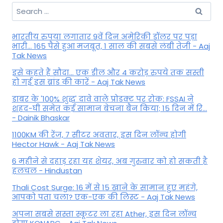
Search
for:
भारतीय रुपया लगातार 9वें दिन अमेरिकी डॉलर पर पड़ा
भारी... 165 पैसे हुआ मजबूत, 1 साल की सबसे लंबी तेजी - Aaj
Tak News
इसे कहते हैं सौदा... एक डील और 4 करोड़ रुपये तक सस्ती
हो गई इस ब्रांड की कारें - Aaj Tak News
डाबर के '100% शुद्ध' दावे वाले प्रोडक्ट पर रोक: FSSAI ने
शहद-घी समेत कई सामान बेचना बैन किया; 15 दिन में रि...
- Dainik Bhaskar
1100KM की रेंज, 7 सीटर अवतार, इस दिन लॉन्च होगी
Hector Hawk - Aaj Tak News
6 महीने से दहाड़ रहा यह शेयर, अब गुरुवार को हो सकती है
हलचल - Hindustan
Thali Cost Surge: 16 में से 15 खाने के सामान हुए महंगे,
आपको पता चला? एक-एक की लिस्ट - Aaj Tak News
अपना सबसे सस्ता स्कूटर ला रहा Ather, इस दिन लॉन्च