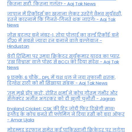
कितना सही, कितना गलत? - Aaj Tak News
जापान में रिकॉर्ड्स का खजाना लेकर उतरेंगे वैभव सूर्यवंशी,
इतने कारनामे कि गिनते-गिनते थक जाएंगे! - Aaj Tak
News
जोस बटलर बने नंबर-1, तोड़ा पोलार्ड का वर्ल्ड रिकॉर्ड; बने
टी20 में सबसे ज्यादा रन बनाने वाले बल्लेबाज -
Hindustan
बेटी र‍िद्ध‍िमा पर उमड़ा क्रिकेटर सूर्यकुमार यादव का प्यार,
'रख विश्वास' वाले पोस्ट से BCCI को दिया संदेश - Aaj Tak
News
9 छक्के, 6 चौके... DPL में यश धुल ने जड़ा तूफानी शतक,
द‍िग्वेश राठी को भी स‍िखाया सबक - Aaj Tak News
'तुम मुझे ड्रॉप करो', रोहित शर्मा ने कोच गौतम गंभीर और
सेलेक्टर अजीत अगरकर को दी खुली चुनौती - Jagran
England Cricket: CSK की हिट जोड़ी फिर दिखेगी साथ!
इंग्लैंड के कोच बनते ही फ्लेमिंग ने दिया हसी को बड़ा ऑफर
- Amar Ujala
मोहम्मद इरफान समेत कई पाकिस्तानी क्रिकेटर पर लगेगा