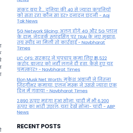
संकट बड़ा है... दुनिया की 40 से ज्यादा कंपनियों
को सता रहा कौन सा डर? दनादन छंटनी - Aaj
Tak News
5G Network Slicing: अलग होंगे 4G और 5G प्लान
के दाम, नेटवर्क स्लाइसिंग पर TRAI के नए सुझाव,
तय स्पीड ना मिली तो कार्रवाई - Navbharat
ा
Times
क
LIC OFS: सरकार ने चुपचाप कमा लिए ₹31,522
े
करोड़, बाजार को नहीं लगने दी हवा, कैसे हुए यह
म
चमत्कार? - Navbharat Times
ा
Elon Musk Net Worth: मुकेश अंबानी ने जितना
जिंदगीभर कमाया, एलन मस्क ने उससे ज्यादा एक
दिन में गंवाया - Navbharat Times
2,890 रुपए महंगा हुआ सोना, चांदी में भी 6,200
रुपए का भारी उछाल, यहां देखें सोना- चांदी - ABP
News
RECENT POSTS
ो