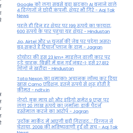
Google को लगा सबसे बड़ा झटका! AI बनाने वाले
न
4 दिग्गजों ने छोड़ी कंपनी, शेयर भी गिरे - Aaj Tak
ा
News
े
पहले ही दिन हर शेयर पर 199 रुपये का फायदा,
600 रुपये के पार पहुंचा यह शेयर - Hindustan
Jio, Airtel और Vi यूजर्स की जेब पर पड़ेगा असर!
बढ़ सकते हैं रिचार्ज प्लान के दाम - Jagran
टोयोटा की इस 23 km+ माइलेज वाली कार पर
टूटे ग्राहक, बिक्री में बन गई नंबर-1; इसे 27,812
लोगों ने खरीदा - Hindustan
Tata Nexon का धमाका! अचानक लॉन्च कर दिया
खास Camo एडिशन, इतने रुपये से शुरू होती है
कीमत - ndtv.in
ष
जेप्टो, बुक माय शो और इंडिगो समेत 9 एप्स पर
न
लगा 20 लाख रुपये का जुर्माना; डार्क पैटर्न
े
इस्तेमाल करने का आरोप - Jagran
म
'स्‍टॉक मार्केट में आएगी बड़ी गिरावट...' दिग्‍गज ने
ो
चेताया, 2008 की भविष्यवाणी हुई थी सच - Aaj Tak
News