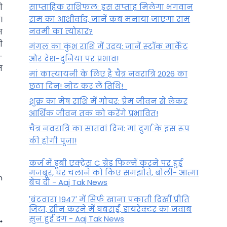
साप्ताहिक राशिफल: इस सप्ताह मिलेगा भगवान
ी
राम का आशीर्वाद, जानें कब मनाया जाएगा राम
।
नवमी का त्योहार?
न
ी
मंगल का कुंभ राशि में उदय: जानें स्‍टॉक मार्केट
-
और देश-दुनिया पर प्रभाव!
त
मां कात्‍यायनी के लिए है चैत्र नवरात्रि 2026 का
छठा दिन! नोट कर लें तिथि!
शुक्र का मेष राशि में गोचर: प्रेम जीवन से लेकर
आर्थिक जीवन तक को करेंगे प्रभावित!
चैत्र नवरात्रि का सातवां दिन: मां दुर्गा के इस रूप
की होगी पूजा!
कर्ज में डूबी एक्ट्रेस C ग्रेड फिल्में करने पर हुई
मजबूर, घर चलाने को किए समझौते, बोली- आत्मा
n
बेच दी - Aaj Tak News
'बंटवारा 1947' में सिर्फ खाना पकाती दिखीं प्रीति
जिंटा, सीन करने में घबराईं, डायरेक्टर का जवाब
सुन हुईं दंग - Aaj Tak News