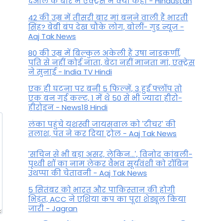
देओल के बारे में एक्ट्रेस ने क्या कहा - Hindustan
42 की उम्र में तीसरी बार मां बनने वाली हैं भारती
सिंह? बेबी बंप देख चौंके लोग, बोलीं- गुड न्यूज -
Aaj Tak News
80 की उम्र में बिल्कुल अकेली हैं उषा नाडकर्णी,
पति से नहीं कोई नाता, बेटा नहीं मानता मां, एक्ट्रेस
ने सुनाई - India TV Hindi
एक ही घटना पर बनी 5 फिल्में, 3 हुईं फ्लॉप तो
एक बन गई कल्ट, 1 में थे 50 से भी ज्यादा हीरो-
हीरोइन - News18 Hindi
लंका पहुंचे यशस्वी जायसवाल को 'टीचर' की
तलाश, पंत ने कर द‍िया ट्रोल - Aaj Tak News
'सचिन से भी बड़ा असर, लेकिन...', व‍िनोद कांबली-
पृथ्वी शॉ का नाम लेकर वैभव सूर्यवंशी को रॉबिन
उथप्पा की चेतावनी - Aaj Tak News
5 सितंबर को भारत और पाकिस्‍तान की होगी
भिड़ंत, ACC ने एशिया कप का पूरा शेड्यूल किया
जारी - Jagran