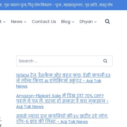
 गुरु चांडाल पूजा, पितृ दोष निवारण - पूजा , महाम्रत्युन्जय , गृह शांति , वास्तु दोष
t
News
Contact Us
Blog
Dhyan
Search
for:
165KM रेंज, डैशकैम और बहुत कुछ, देसी कंपनी E3
ने लॉन्च किया AI इलेक्ट्रिक स्कूटर - Aaj Tak
News
Amazon-Flipkart Sale में दिख रहा 70% OFF?
पहले ये पढ़ लें, वरना हो सकता है बड़ा नुकसान -
Aaj Tak News
सबसे ज्यादा इन कंपनियों की EV खरीद रहे लोग,
,
टॉप-5 ब्रांड की लिस्ट - Aaj Tak News
व