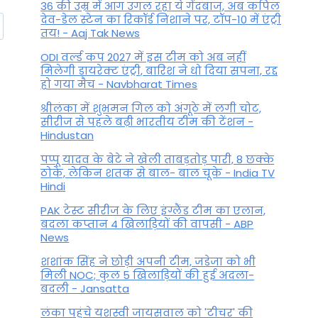
36 की उम्र में आग उगल रहा ये गेंदबाज, अब कपिल
देव-डेल स्टेन का रिकॉर्ड निशाने पर, टॉप-10 में एंट्री
तय! - Aaj Tak News
ODI वर्ल्ड कप 2027 में इस टीम को अब नहीं
मिलेगी डायरेक्ट एंट्री, बारिश ने धो दिया सपना, रद्द
हो गया मैच - Navbharat Times
श्रीलंका में शुभमन गिल को अंगूठे में लगी चोट,
सीरीज से पहले बढ़ी भारतीय टीम की टेंशन -
Hindustan
पप्पू यादव के बेटे ने खेली ताबड़तोड़ पारी, 8 छक्के
ठोके, लेकिन शतक से बाल- बाल चूके - India TV
Hindi
PAK टेस्ट सीरीज के लिए इंग्लैंड टीम का एलान,
बदला कप्तान 4 खिलाड़ियों की वापसी - ABP
News
शशांक सिंह ने छोड़ी अपनी टीम, जडेजा को भी
मिली NOC; कुल 5 खिलाड़ियों की हुई अदला-
बदली - Jansatta
लंका पहुंचे यशस्वी जायसवाल को 'टीचर' की