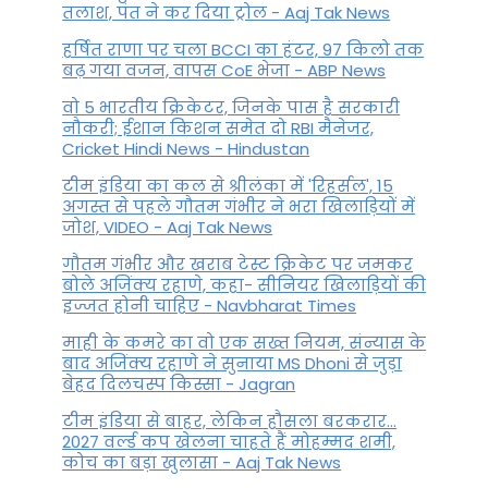
तलाश, पंत ने कर द‍िया ट्रोल - Aaj Tak News
हर्षित राणा पर चला BCCI का हंटर, 97 किलो तक
बढ़ गया वजन, वापस CoE भेजा - ABP News
वो 5 भारतीय क्रिकेटर, जिनके पास है सरकारी
नौकरी; ईशान किशन समेत दो RBI मैनेजर,
Cricket Hindi News - Hindustan
टीम इंडिया का कल से श्रीलंका में 'रिहर्सल', 15
अगस्त से पहले गौतम गंभीर ने भरा ख‍िलाड़‍ियों में
जोश, VIDEO - Aaj Tak News
गौतम गंभीर और खराब टेस्ट क्रिकेट पर जमकर
बोले अजिंक्य रहाणे, कहा- सीनियर खिलाड़ियों की
इज्जत होनी चाहिए - Navbharat Times
माही के कमरे का वो एक सख्त नियम, संन्यास के
बाद अजिंक्‍य रहाणे ने सुनाया MS Dhoni से जुड़ा
बेहद दिलचस्प किस्सा - Jagran
टीम इंडिया से बाहर, लेकिन हौसला बरकरार...
2027 वर्ल्ड कप खेलना चाहते हैं मोहम्मद शमी,
कोच का बड़ा खुलासा - Aaj Tak News