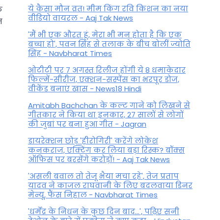
ये कैसा मौन व्रत! मीम किंग रवि किशन का नया
े
वीडियो वायरल - Aaj Tak News
म
'मैं भी एक औरत हूं, मेरा भी मन होता है कि एक
बच्चा हो', पवन सिंह से तलाक के बीच बोलीं ज्योति
सिंह - Navbharat Times
ओटीटी पर 7 अगस्त रिलीज होंगी ये 8 धमाकेदार
फिल्में-सीरीज, एक्शन-सस्पेंस का भरपूर डोज,
वीकेंड बनाएं खास - News18 Hindi
Amitabh Bachchan के कल्ट गाने को लिखने से
गीतकार ने किया था इनकार, 27 सालों से लोगों
की जुबां पर बना हुआ गीत - Jagran
Aaj Ka Tula Rashifal: वाद-विवाद
से बचने का प्रयास करें, पढ़ें आज का
डायरेक्शन छोड़ 'हीरोगिरी' करेंगे लोकेश
कनकराज, एक्टिंग कर लिया बड़ा रिस्क? बॉक्स
तुला राशिफल
ऑफिस पर बरसेंगे करोड़ों! - Aaj Tak News
By
ysduevcTY9
January 4, 2026
'असली बवाल तो तेजू भैया मचा रहे', तेज प्रताप
यादव ने काजल राघवानी के लिए बदलवाया डिनर
मेन्यू, फैंस न‍िहाल - Navbharat Times
'धर्मेंद्र के निधन के कुछ दिन बाद...', पढ़िए सनी