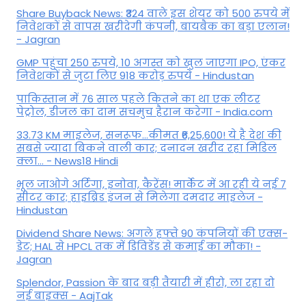
Share Buyback News: ₹324 वाले इस शेयर को 500 रुपये में
निवेशकों से वापस खरीदेगी कंपनी, बायबैक का बड़ा एलान!
- Jagran
GMP पहुंचा 250 रुपये, 10 अगस्त को खुल जाएगा IPO, एंकर
निवेशकों से जुटा लिए 918 करोड़ रुपये - Hindustan
पाकिस्तान में 76 साल पहले कितने का था एक लीटर
पेट्रोल, डीजल का दाम सचमुच हैरान करेगा - India.com
33.73 KM माइलेज, सनरूफ...कीमत ₹6,25,600! ये है देश की
सबसे ज्यादा बिकने वाली कार; दनादन खरीद रहा मिडिल
क्ला... - News18 Hindi
भूल जाओगे अर्टिगा, इनोवा, कैरेंस! मार्केट में आ रही ये नई 7
सीटर कार; हाइब्रिड इंजन से मिलेगा दमदार माइलेज -
Hindustan
Dividend Share News: अगले हफ्ते 90 कंपनियों की एक्स-
डेट; HAL से HPCL तक में डिविडेंड से कमाई का मौका! -
Jagran
Splendor, Passion के बाद बड़ी तैयारी में हीरो, ला रहा दो
नई बाइक्स - AajTak