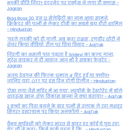
भड़की प्रीति जिंटा? इंटरनेट पर एक्ट्रेस ने लगा दी क्लास -
Jagran
Bigg Boss 20: इन 12 सेलेब्रिटी का नाम आया सामने,
क्रिकेटर की पत्नी से लेकर टीवी का सबसे बड़ा हीरो शामिल
- Hindustan
'पहले लड़की को दी गाली, अब कहा राक्षस', रणवीर शौरी ने
शेयर किया वीडियो, रील पर छिड़ा विवाद - AajTak
जिंदगी का असली पाठ पढ़ाता है Sridevi का कल्ट गाना,
सुरेश वाडकर ने दी आवाज; आज भी है सबका फेवरेट -
Jagran
अजय देवगन की फिल्म ‘धमाल 4’ हिट हुई या फ्लॉप?
जानिए यहां, OTT पर इस दिन होगी रिलीज - Hindustan
'ऐसा लगा जैसे मंदिर में आ गया', न्यूयॉर्क के रेस्टोरेंट में बोले
शाहरुख खान, शेफ विकास खन्ना ने क्या बताया? - AajTak
2 बच्चों का पिता बनने के बाद पत्नी से तलाक ले रहा मशहूर
सिंगर? इंस्टाग्राम पर किया अनफॉलो - AajTak
वैभव सूर्यवंशी को लेकर भारत से बाहर हर कोई ये पूछ रहा,
ब्रेट ली ने कहा- किसे फर्क पड़ता है कि… - Hindustan