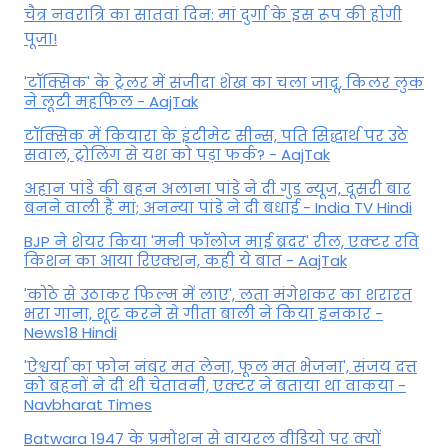
चैत्र नवरात्रि का सातवां दिन: मां दुर्गा के इस रूप की होगी
पूजा!
'टॉक्सिक' के ट्रेलर में संजीदा शेख का चला जादू, किलर लुक
ने लूटी महफिल - AajTak
टॉक्सिक में कियारा के इंटीमेट सीन्स, पति सिद्धार्थ पर उठे
सवाल, ट्रोलिंग से यश को पड़ा फर्क? - AajTak
अहान पांडे की बहन अलाना पांडे ने दी गुड न्यूज, दूसरी बार
बनने वाली हैं मां; अनन्या पांडे ने दी बधाई - India TV Hindi
BJP ने शेयर किया 'मनी फॉलोज माई ब्रदर' रील, एक्टर रवि
किशन का आया रिएक्शन, कही ये बात - AajTak
'कोठे से उठाकर फिल्म में लाए', लता मंगेशकर का शरारत
भरा गाना, शूट करने से गीता बाली ने किया इनकार -
News18 Hindi
'ऐश्वर्या का फोन नंबर मत लेना, फूल मत भेजना', संजय दत्त
को बहनों ने दी थी चेतावनी, एक्टर ने बताया था वाकया -
Navbharat Times
Batwara 1947 के प्रमोशन से वायरल वीडियो पर क्यों