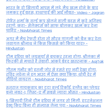
भारत के दो खिलाड़ी आपस में लड़े, मैच खत्म होने के बाद
जमकर हुई बहस, हाथापाई की आई नौबत- Video - Jagran
रोहित शर्मा के वर्ल्ड कप खेलने वाली बहस में कूदे अजिंक्य
रहाणे, कहा- सेलेक्टर्स को साफ बोलकर खत्म कर देना
चाहिए - Navbharat Times
अगर मैं मैच रेफरी होता तो सौरव गांगुली को बैन कर देता;
जवागल श्रीनाथ ने किस किससे को किया याद? -
Hindustan
टीम इंडिया को जयसूर्या से बचकर रहना होगा, श्रीलंका में
फिरकी से मचाते हैं तबाही, आंकड़े बेहद खतरनाक - AajTak
गौतम गंभीर को इतनी जोर से हंसते हुए नहीं देखा होगा,
रविंद्र जडेजा ने डग आउट में ऐसा क्या किया, थोड़ी देर में
वीडियो वायरल - Navbharat Times
रुतुराज गायकवाड़ का टूटा वर्ल्ड रिकॉर्ड, इंग्लैंड का प्लेयर
बना नंबर-1; लिस्ट-ए में सबसे ज्यादा औसत - Hindustan
5 खिलाड़ी जिन्हें टीम इंडिया में जगह तो मिली, इंटरनेशनल
डेब्यू किए बिना ही संन्यास लेना पड़ा - Navbharat Times