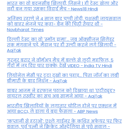
भारत का वो बदनसीब खिलाड़ी, जिसने 1 ही टेस्ट खेला और
वही बन गया उसका विदाई मैच - News18 Hindi
अजिंक्य रहाणे ने 4 साल बाद चुप्पी तोड़ी, यशस्वी जायसवाल
को बाहर भेजने पर कहा- बैन की चिट्ठी तैयार थी -
Navbharat Times
दिल्ली टेस्ट का वो 'स्मॉग ड्रामा'... जब ऑक्सीजन सिलेंडर
तक मंगवाने पड़े, मैदान पर ही उल्टी करने लगे खिलाड़ी -
AajTak
गुरनूर बरार ने वॉर्मअप मैच में बल्ले से लूटी महफिल, 5
गेंदों में जड़ दिए चार छक्के; देखें VIDEO - India TV Hindi
लियोनेल मेसी पर टूटा दुखों का पहाड़... पिता जॉर्ज का लंबी
बीमारी के बाद निधन - AajTak
बाबर आजम ने इरफान पठान को दिखाया था 'एटीट्यूड'?
वायरल तस्वीर का सच अब सामने आया - AajTak
भारतीय खिलाड़ियों के लगातार चोटिल होने पर एक्शन में
आया BCCI, ले डाला ये बड़ा फैसला - ABP News
'कप्तानी से हटाओ': एश्ले गार्डनर के कथित अफेयर पर फिर
बवाल, पूर्व पत्नी ने क्रिकेट ऑस्ट्रेलिया से पूछे सवाल -