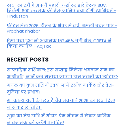
टाटा ला रही है अपनी पहली 7-सीटर इलेक्ट्रिक SUV,
मिलेगी 600 km तक की रेंज; जानिए क्या होंगी खासियतें -
Hindustan
फ्रीडम सेल 2026: डील्स के भंवर से बचें, असली बचत पाएं -
Prabhat Khabar
ऐसा क्या हुआ जो अचानक 152.46% बढ़ी सेल, CRETA ने
किया कमाल - AajTak
RECENT POSTS
साप्ताहिक राशिफल: इस सप्ताह मिलेगा भगवान राम का
आशीर्वाद, जानें कब मनाया जाएगा राम नवमी का त्योहार?
मंगल का कुंभ राशि में उदय: जानें स्‍टॉक मार्केट और देश-
दुनिया पर प्रभाव!
मां कात्‍यायनी के लिए है चैत्र नवरात्रि 2026 का छठा दिन!
नोट कर लें तिथि!
शुक्र का मेष राशि में गोचर: प्रेम जीवन से लेकर आर्थिक
जीवन तक को करेंगे प्रभावित!