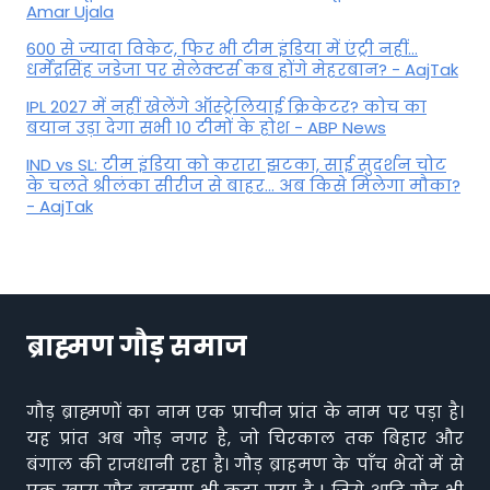
Amar Ujala
600 से ज्यादा विकेट, फिर भी टीम इंडिया में एंट्री नहीं...
धर्मेंद्रसिंह जडेजा पर सेलेक्टर्स कब होंगे मेहरबान? - AajTak
IPL 2027 में नहीं खेलेंगे ऑस्ट्रेलियाई क्रिकेटर? कोच का
बयान उड़ा देगा सभी 10 टीमों के होश - ABP News
IND vs SL: टीम इंड‍िया को करारा झटका, साई सुदर्शन चोट
के चलते श्रीलंका सीरीज से बाहर... अब किसे म‍िलेगा मौका?
- AajTak
ब्राह्मण गौड़ समाज
गौड़ ब्राह्मणों का नाम एक प्राचीन प्रांत के नाम पर पड़ा है।
यह प्रांत अब गौड़ नगर है, जो चिरकाल तक बिहार और
बंगाल की राजधानी रहा है। गौड़ ब्राहमण के पाँच भेदों में से