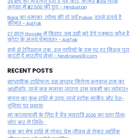
35 km का माइलेज देती है यह कार, कीमत ₹4.69 लाख;
अगस्त में ₹42,500 की छूट - Hindustan
Bajaj का धमाका, लॉन्च की दो नई Pulsar, इतने रुपये है
कीमत - AajTak
27 साल Google में बिताए, अब उसी को देंगे टक्कर! कौन हैं
कोटा के संजय घेमावत? - AajTak
बर्फ से रेगिस्तान तक...इन गाड़ियों के दम पर हर मिशन पूरा
करती है भारतीय सेना - hindi.news18.com
RECENT POSTS
साप्ताहिक राशिफल: इस सप्ताह मिलेगा भगवान राम का
आशीर्वाद, जानें कब मनाया जाएगा राम नवमी का त्योहार?
मंगल का कुंभ राशि में उदय: जानें स्‍टॉक मार्केट और देश-
दुनिया पर प्रभाव!
मां कात्‍यायनी के लिए है चैत्र नवरात्रि 2026 का छठा दिन!
नोट कर लें तिथि!
शुक्र का मेष राशि में गोचर: प्रेम जीवन से लेकर आर्थिक