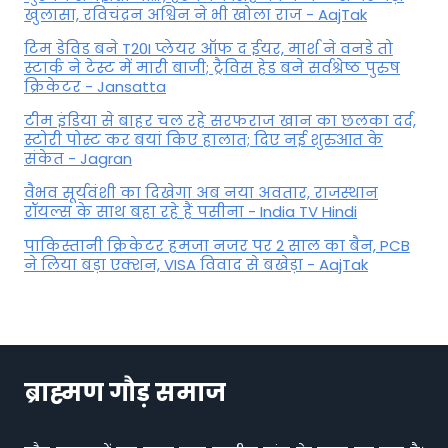
खुलासा, रव‍िचंद्रन अश्विन ने भी खोला राज - AajTak
टिम डेविड बने T20I प्लेयर ऑफ द ईयर, मार्श ने वनडे तो
स्टार्क ने टेस्ट में मारी बाजी; ट्रैविस हेड बने सर्वश्रेष्ठ पुरुष
क्रिकेटर - Jansatta
टीम इंडिया से बाहर चल रहे सरफराज खान का छलका दर्द,
स्टोरी पोस्ट कर बयां किए हालात; दिए नई शुरुआत के
संकेत - Jagran
वैभव सूर्यवंशी का दिखेगा अब नया अवतार, राजस्थान
रॉयल्स के साथ बहा रहे हैं पसीना - India TV Hindi
पाकिस्तानी क्रिकेटर हमजा नजर पर 2 साल का बैन, PCB
ने ल‍िया बड़ा एक्शन, VISA व‍िवाद से बखेड़ा - AajTak
ब्राह्मण गौड़ समाज