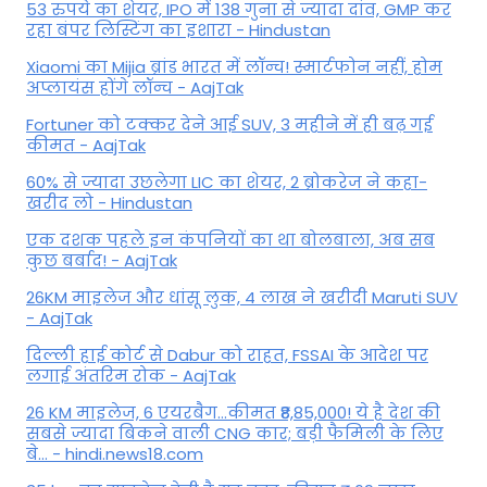
53 रुपये का शेयर, IPO में 138 गुना से ज्यादा दांव, GMP कर
रहा बंपर लिस्टिंग का इशारा - Hindustan
Xiaomi का Mijia ब्रांड भारत में लॉन्च! स्मार्टफोन नहीं, होम
अप्लायंस होंगे लॉन्च - AajTak
Fortuner को टक्कर देने आई SUV, 3 महीने में ही बढ़ गई
कीमत - AajTak
60% से ज्यादा उछलेगा LIC का शेयर, 2 ब्रोकरेज ने कहा-
खरीद लो - Hindustan
एक दशक पहले इन कंपनियों का था बोलबाला, अब सब
कुछ बर्बाद! - AajTak
26KM माइलेज और धांसू लुक, 4 लाख ने खरीदी Maruti SUV
- AajTak
दिल्ली हाई कोर्ट से Dabur को राहत, FSSAI के आदेश पर
लगाई अंतरिम रोक - AajTak
26 KM माइलेज, 6 एयरबैग...कीमत ₹8,85,000! ये है देश की
सबसे ज्यादा बिकने वाली CNG कार; बड़ी फैमिली के लिए
बे... - hindi.news18.com