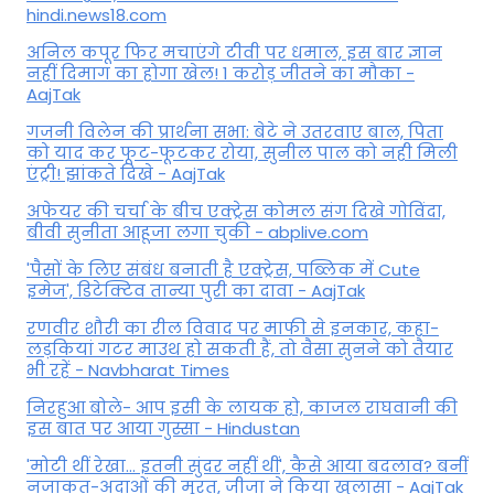
hindi.news18.com
अनिल कपूर फिर मचाएंगे टीवी पर धमाल, इस बार ज्ञान
नहीं दिमाग का होगा खेल! 1 करोड़ जीतने का मौका -
AajTak
गजनी विलेन की प्रार्थना सभा: बेटे ने उतरवाए बाल, पिता
को याद कर फूट-फूटकर रोया, सुनील पाल को नही मिली
एंट्री! झांकते दिखे - AajTak
अफेयर की चर्चा के बीच एक्ट्रेस कोमल संग दिखे गोविंदा,
बीवी सुनीता आहूजा लगा चुकी - abplive.com
'पैसों के लिए संबंध बनाती है एक्ट्रेस, पब्लिक में Cute
इमेज', डिटेक्टिव तान्या पुरी का दावा - AajTak
रणवीर शौरी का रील विवाद पर माफी से इनकार, कहा-
लड़कियां गटर माउथ हो सकती हैं, तो वैसा सुनने को तैयार
भी रहें - Navbharat Times
निरहुआ बोले- आप इसी के लायक हो, काजल राघवानी की
इस बात पर आया गुस्सा - Hindustan
'मोटी थीं रेखा... इतनी सुंदर नहीं थीं', कैसे आया बदलाव? बनीं
नजाकत-अदाओं की मूरत, जीजा ने किया खुलासा - AajTak