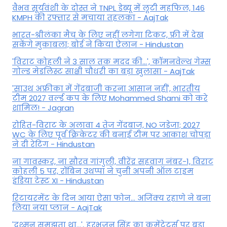
वैभव सूर्यवंशी के दोस्त ने TNPL डेब्यू में लूटी महफिल, 146
KMPH की रफ्तार से मचाया तहलका - AajTak
भारत-श्रीलंका मैच के लिए नहीं लगेगा टिकट, फ्री में देख
सकेंगे मुकाबला; बोर्ड ने किया ऐलान - Hindustan
'विराट कोहली ने 3 साल तक मदद की...', कॉमनवेल्थ गेम्स
गोल्ड मेडलिस्ट साक्षी चौधरी का बड़ा खुलासा - AajTak
'साउथ अफ्रीका में गेंदबाजी करना आसान नहीं', भारतीय
टीम 2027 वर्ल्‍ड कप के लिए Mohammed Shami को करे
शामिल! - Jagran
रोहित-विराट के अलावा 4 तेज गेंदबाज, NO जडेजा; 2027
WC के लिए पूर्व क्रिकेटर की बनाई टीम पर आकाश चोपड़ा
ने दी रेटिंग - Hindustan
ना गावस्कर, ना सौरव गांगुली, वीरेंद्र सहवाग नंबर-1, विराट
कोहली 5 पर, रॉबिन उथप्पा ने चुनी अपनी ऑल टाइम
इंडिया टेस्ट XI - Hindustan
रिटायरमेंट के दिन आया ऐसा फोन... अजिंक्य रहाणे ने बना
लिया नया प्लान - AajTak
'दुश्मन समझता था...', हरभजन सिंह का कमेंटेटर्स पर बड़ा