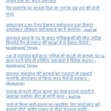
जीवन तक को करेंगे प्रभावित!
चैत्र नवरात्रि का सातवां दिन: मां दुर्गा के इस रूप की होगी
पूजा!
आवारापन 2 का ट्रेलर देखकर इमोशनल हुआ 'सैयारा'
डायरेक्टर, सीक्वल नहीं बनाने का है मलाल? - AajTak
सलमान खान के घर के बाहर पुलिसकर्मी की मौत, लॉरेंस
बिश्नोई गैंग से एक्टर की सुरक्षा में थे तैनात: रिपोर्ट -
Navbharat Times
CID से रातोंरात बने स्टार, पुलिस भी करती थी सलाम, पर 14
साल पहले छोड़ दी एक्टिंग, अब कहां हैं विवेक मशरू? -
Navbharat Times
सतलुज: नुकसान की भरपाई को गुरुद्वारों में रखवाईं
गुल्लकें, डायरेक्टर ने किया मदद लेने से इनकार -
Hindustan
तलाक से पहले गौरव खन्ना का नाम हटाना चाहती हैं
आकांक्षा चमोला, मेटा से मांगी मदद - AajTak
गाने से मिला मूवी बनाने का आइडिया, हिट डायरेक्टर को
बनाया हीरो, फ्लॉप एक्टर ने जीता नेशनल अवॉर्ड -