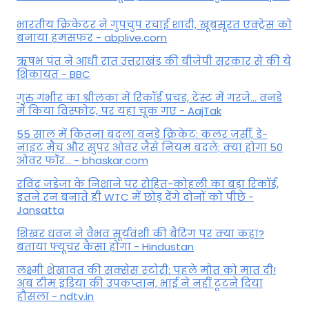
भारतीय क्रिकेटर ने गुपचुप रचाई शादी, खूबसूरत एक्ट्रेस को
बनाया हमसफर - abplive.com
ऋषभ पंत ने आधी रात उत्तराखंड की बीजेपी सरकार से की ये
शिकायत - BBC
गुरु गंभीर का श्रीलंका में र‍िकॉर्ड प्रचंड, टेस्ट में गरजे... वनडे
में किया व‍िस्फोट, पर यहां चूक गए - AajTak
55 साल में कितना बदला वनडे क्रिकेट: कलर जर्सी, डे-
नाइट मैच और सुपर ओवर जैसे नियम बदले; क्या होगा 50
ओवर फॉर... - bhaskar.com
रविंद्र जडेजा के निशाने पर रोहित-कोहली का बड़ा रिकॉर्ड,
इतने रन बनाते ही WTC में छोड़ देंगे दोनों को पीछे -
Jansatta
शिखर धवन ने वैभव सूर्यवंशी की बैटिंग पर क्या कहा?
बताया फ्यूचर कैसा होगा - Hindustan
लक्ष्मी शेखावत की सक्‍सेस स्‍टोरी: पहले मौत को मात दी!
अब टीम इंडिया की उपकप्तान, भाई ने नहीं टूटने दिया
हौसला - ndtv.in