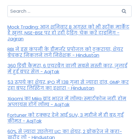
Search
for:
Mock Trading: आज शनिवार 8 अगस्त को भी स्टॉक मार्केट
है खुला, NSE-BSE पर हो रही ट्रेडिंग; चेक करें टाइमिंग -
Jagran
RBI ने इस कंपनी के डीमर्जर प्रपोजल को ठुकराया, शेयर
बेचकर निकलने लगे निवेशक - Hindustan
360 डिग्री कैमरा, 6 एयरबैग वाली सबसे सस्ती कार, जुलाई
में हुई बंपर सेल - AajTak
53 रुपये का शेयर, IPO में 138 गुना से ज्यादा दांव, GMP कर
रहा बंपर लिस्टिंग का इशारा - Hindustan
Xiaomi का Mijia ब्रांड भारत में लॉन्च! स्मार्टफोन नहीं, होम
अप्लायंस होंगे लॉन्च - AajTak
Fortuner को टक्कर देने आई SUV, 3 महीने में ही बढ़ गई
कीमत - AajTak
60% से ज्यादा उछलेगा LIC का शेयर, 2 ब्रोकरेज ने कहा-
खरीद लो - Hindustan