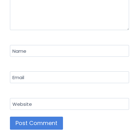
Name
Email
Website