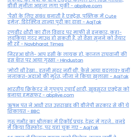
बीवी सुनीता आहूजा लगा चुकी - abplive.com
'पैसों के लिए संबंध बनाती है एक्ट्रेस, पब्लिक में Cute
इमेज', डिटेक्टिव तान्या पुरी का दावा - AajTak
रणवीर शौरी का रील विवाद पर माफी से इनकार, कहा-
लड़कियां गटर माउथ हो सकती हैं, तो वैसा सुनने को तैयार
भी रहें - Navbharat Times
निरहुआ बोले- आप इसी के लायक हो, काजल राघवानी की
इस बात पर आया गुस्सा - Hindustan
'मोटी थीं रेखा... इतनी सुंदर नहीं थीं', कैसे आया बदलाव? बनीं
नजाकत-अदाओं की मूरत, जीजा ने किया खुलासा - AajTak
भारतीय क्रिकेटर ने गुपचुप रचाई शादी, खूबसूरत एक्ट्रेस को
बनाया हमसफर - abplive.com
ऋषभ पंत ने आधी रात उत्तराखंड की बीजेपी सरकार से की ये
शिकायत - BBC
गुरु गंभीर का श्रीलंका में र‍िकॉर्ड प्रचंड, टेस्ट में गरजे... वनडे
में किया व‍िस्फोट, पर यहां चूक गए - AajTak