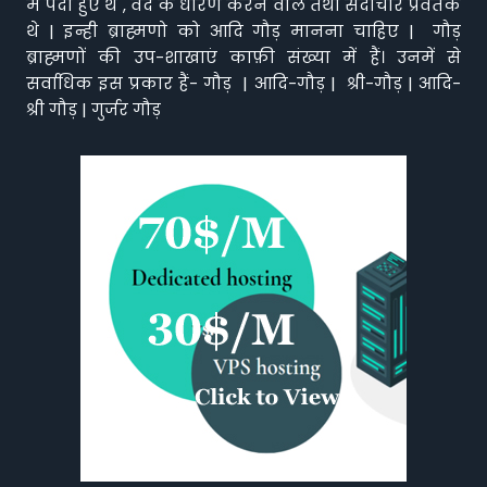
मैं पैदा हुए थे , वेद के धारण करने वाले तथा सदाचार प्रवर्तक
थे | इन्ही ब्राह्मणो को आदि गौड़ मानना चाहिए | गौड़
ब्राह्मणों की उप-शाखाएं काफ़ी संख्या में हैं। उनमें से
सर्वाधिक इस प्रकार हैं- गौड़ | आदि-गौड़ | श्री-गौड़ | आदि-
श्री गौड़ | गुर्जर गौड़