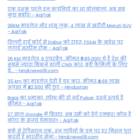
एक दशक पहले इन कंपनियों का था बोलबाला, अब सब
कुछ बर्बाद! - AajTak
26KM माइलेज और धांसू लुक, 4 लाख ने खरीदी Maruti SUV
- AajTak
दिल्ली हाई कोर्ट से Dabur को राहत, FSSAI के आदेश पर
लगाई अंतरिम रोक - AajTak
26 KM माइलेज, 6 एयरबैग...कीमत ₹8,85,000! ये है देश की
सबसे ज्यादा बिकने वाली CNG कार; बड़ी फैमिली के लिए
बे... - hindi.news18.com
35 km का माइलेज देती है यह कार, कीमत ₹4.69 लाख;
अगस्त में ₹42,500 की छूट - Hindustan
Bajaj का धमाका, लॉन्च की दो नई Pulsar, इतने रुपये है
कीमत - AajTak
27 साल Google में बिताए, अब उसी को देंगे टक्कर! कौन हैं
कोटा के संजय घेमावत? - AajTak
बर्फ से रेगिस्तान तक...इन गाड़ियों के दम पर हर मिशन पूरा
करती है भारतीय सेना - hindi.news18.com