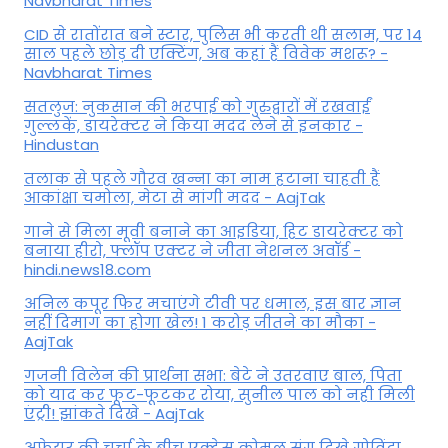
Navbharat Times
CID से रातोंरात बने स्टार, पुलिस भी करती थी सलाम, पर 14
साल पहले छोड़ दी एक्टिंग, अब कहां हैं विवेक मशरू? -
Navbharat Times
सतलुज: नुकसान की भरपाई को गुरुद्वारों में रखवाईं
गुल्लकें, डायरेक्टर ने किया मदद लेने से इनकार -
Hindustan
तलाक से पहले गौरव खन्ना का नाम हटाना चाहती हैं
आकांक्षा चमोला, मेटा से मांगी मदद - AajTak
गाने से मिला मूवी बनाने का आइडिया, हिट डायरेक्टर को
बनाया हीरो, फ्लॉप एक्टर ने जीता नेशनल अवॉर्ड -
hindi.news18.com
अनिल कपूर फिर मचाएंगे टीवी पर धमाल, इस बार ज्ञान
नहीं दिमाग का होगा खेल! 1 करोड़ जीतने का मौका -
AajTak
गजनी विलेन की प्रार्थना सभा: बेटे ने उतरवाए बाल, पिता
को याद कर फूट-फूटकर रोया, सुनील पाल को नही मिली
एंट्री! झांकते दिखे - AajTak
अफेयर की चर्चा के बीच एक्ट्रेस कोमल संग दिखे गोविंदा,