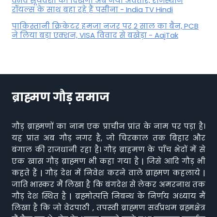
वैभव सूर्यवंशी का दिखेगा अब नया अवतार, राजस्थान
रॉयल्स के साथ बहा रहे हैं पसीना - India TV Hindi
पाकिस्तानी क्रिकेटर हमजा नजर पर 2 साल का बैन, PCB
ने ल‍िया बड़ा एक्शन, VISA व‍िवाद से बखेड़ा - AajTak
ब्राह्मण गौड़ समाज
गौड़ ब्राह्मणों का नाम एक प्राचीन प्रांत के नाम पर पड़ा है।
यह प्रांत अब गौड़ नगर है, जो चिरकाल तक बिहार और
बंगाल की राजधानी रहा है। गौड़ ब्राहमण के पाँच भेदों में से
एक खास गौड़ ब्राह्मण भी कहा गया है | जिसे आदि गौड़ भी
कहते हैं | गौड़ देश में निवेश करने वाले ब्राह्मण कहलाये |
जाति भास्कर मैं लिखा है कि बंगदेश से लेकर अमरनाथ तक
गौड़ देश स्थित है | ब्रह्मोत्पत्ति निबन्ध के निर्णय अध्याय मैं
लिखा है कि जो वेदपाठी , तपस्वी ब्राह्मण सर्वप्रथम ब्रह्मक्षेत्र