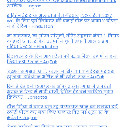
टीम 2027 वर्ल्‍ड कप के लिए Mohammed Shami को करे
शामिल! - Jagran
रोहित-विराट के अलावा 4 तेज गेंदबाज, NO जडेजा; 2027
WC के लिए पूर्व क्रिकेटर की बनाई टीम पर आकाश चोपड़ा
ने दी रेटिंग - Hindustan
ना गावस्कर, ना सौरव गांगुली, वीरेंद्र सहवाग नंबर-1, विराट
कोहली 5 पर, रॉबिन उथप्पा ने चुनी अपनी ऑल टाइम
इंडिया टेस्ट XI - Hindustan
रिटायरमेंट के दिन आया ऐसा फोन... अजिंक्य रहाणे ने बना
लिया नया प्लान - AajTak
'दुश्मन समझता था...', हरभजन सिंह का कमेंटेटर्स पर बड़ा
खुलासा, रव‍िचंद्रन अश्विन ने भी खोला राज - AajTak
टिम डेविड बने T20I प्लेयर ऑफ द ईयर, मार्श ने वनडे तो
स्टार्क ने टेस्ट में मारी बाजी; ट्रैविस हेड बने सर्वश्रेष्ठ पुरुष
क्रिकेटर - Jansatta
टीम इंडिया से बाहर चल रहे सरफराज खान का छलका दर्द,
स्टोरी पोस्ट कर बयां किए हालात; दिए नई शुरुआत के
संकेत - Jagran