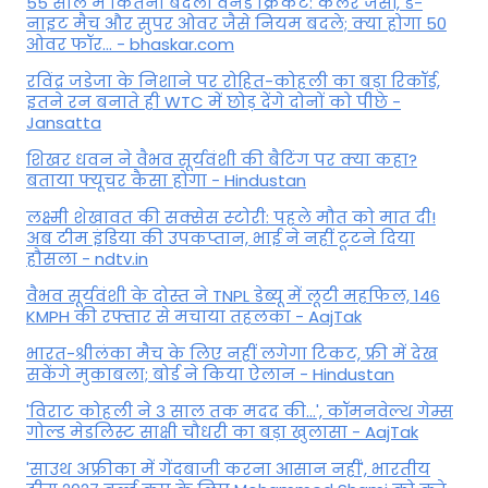
55 साल में कितना बदला वनडे क्रिकेट: कलर जर्सी, डे-
नाइट मैच और सुपर ओवर जैसे नियम बदले; क्या होगा 50
ओवर फॉर... - bhaskar.com
रविंद्र जडेजा के निशाने पर रोहित-कोहली का बड़ा रिकॉर्ड,
इतने रन बनाते ही WTC में छोड़ देंगे दोनों को पीछे -
Jansatta
शिखर धवन ने वैभव सूर्यवंशी की बैटिंग पर क्या कहा?
बताया फ्यूचर कैसा होगा - Hindustan
लक्ष्मी शेखावत की सक्‍सेस स्‍टोरी: पहले मौत को मात दी!
अब टीम इंडिया की उपकप्तान, भाई ने नहीं टूटने दिया
हौसला - ndtv.in
वैभव सूर्यवंशी के दोस्त ने TNPL डेब्यू में लूटी महफिल, 146
KMPH की रफ्तार से मचाया तहलका - AajTak
भारत-श्रीलंका मैच के लिए नहीं लगेगा टिकट, फ्री में देख
सकेंगे मुकाबला; बोर्ड ने किया ऐलान - Hindustan
'विराट कोहली ने 3 साल तक मदद की...', कॉमनवेल्थ गेम्स
गोल्ड मेडलिस्ट साक्षी चौधरी का बड़ा खुलासा - AajTak
'साउथ अफ्रीका में गेंदबाजी करना आसान नहीं', भारतीय