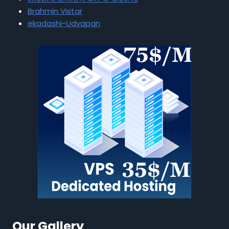
Brahmin Vistar
ekadashi-Udyapan
Our Gallery