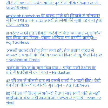
सीरीज, एक्शन-सस्पेंस का भरपूर डोज, वीकेंड बनाएं खास -
News18 Hindi
Amitabh Bachchan के कल्ट गाने को लिखने से गीतकार
ने किया था इनकार, 27 सालों से लोगों की जुबां पर बना हुआ
गीत - Jagran
डायरेक्शन छोड़ 'हीरोगिरी' करेंगे लोकेश कनकराज, एक्टिंग
कर लिया बड़ा रिस्क? बॉक्स ऑफिस पर बरसेंगे करोड़ों! -
Aaj Tak News
'असली बवाल तो तेजू भैया मचा रहे', तेज प्रताप यादव ने
काजल राघवानी के लिए बदलवाया डिनर मेन्यू, फैंस न‍िहाल
- Navbharat Times
'धर्मेंद्र के निधन के कुछ दिन बाद...', पढ़िए सनी देओल के
बारे में एक्ट्रेस ने क्या कहा - Hindustan
42 की उम्र में तीसरी बार मां बनने वाली हैं भारती सिंह? बेबी
बंप देख चौंके लोग, बोलीं- गुड न्यूज - Aaj Tak News
80 की उम्र में बिल्कुल अकेली हैं उषा नाडकर्णी, पति से नहीं
कोई नाता, बेटा नहीं मानता मां, एक्ट्रेस ने सुनाई - India TV
Hindi