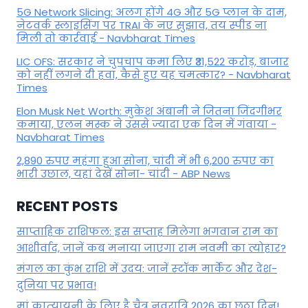
5G Network Slicing: अलग होंगे 4G और 5G प्लान के दाम,
नेटवर्क स्लाइसिंग पर TRAI के नए सुझाव, तय स्पीड ना
मिली तो कार्रवाई - Navbharat Times
LIC OFS: सरकार ने चुपचाप कमा लिए ₹31,522 करोड़, बाजार
को नहीं लगने दी हवा, कैसे हुए यह चमत्कार? - Navbharat
Times
Elon Musk Net Worth: मुकेश अंबानी ने जितना जिंदगीभर
कमाया, एलन मस्क ने उससे ज्यादा एक दिन में गंवाया -
Navbharat Times
2,890 रुपए महंगा हुआ सोना, चांदी में भी 6,200 रुपए का
भारी उछाल, यहां देखें सोना- चांदी - ABP News
RECENT POSTS
साप्ताहिक राशिफल: इस सप्ताह मिलेगा भगवान राम का
आशीर्वाद, जानें कब मनाया जाएगा राम नवमी का त्योहार?
मंगल का कुंभ राशि में उदय: जानें स्‍टॉक मार्केट और देश-
दुनिया पर प्रभाव!
मां कात्‍यायनी के लिए है चैत्र नवरात्रि 2026 का छठा दिन!