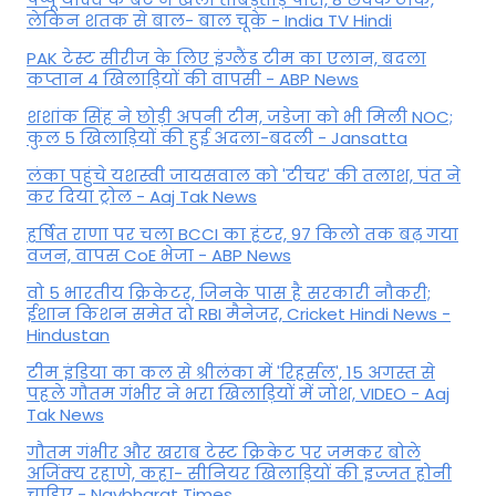
लेकिन शतक से बाल- बाल चूके - India TV Hindi
PAK टेस्ट सीरीज के लिए इंग्लैंड टीम का एलान, बदला
कप्तान 4 खिलाड़ियों की वापसी - ABP News
शशांक सिंह ने छोड़ी अपनी टीम, जडेजा को भी मिली NOC;
कुल 5 खिलाड़ियों की हुई अदला-बदली - Jansatta
लंका पहुंचे यशस्वी जायसवाल को 'टीचर' की तलाश, पंत ने
कर द‍िया ट्रोल - Aaj Tak News
हर्षित राणा पर चला BCCI का हंटर, 97 किलो तक बढ़ गया
वजन, वापस CoE भेजा - ABP News
वो 5 भारतीय क्रिकेटर, जिनके पास है सरकारी नौकरी;
ईशान किशन समेत दो RBI मैनेजर, Cricket Hindi News -
Hindustan
टीम इंडिया का कल से श्रीलंका में 'रिहर्सल', 15 अगस्त से
पहले गौतम गंभीर ने भरा ख‍िलाड़‍ियों में जोश, VIDEO - Aaj
Tak News
गौतम गंभीर और खराब टेस्ट क्रिकेट पर जमकर बोले
अजिंक्य रहाणे, कहा- सीनियर खिलाड़ियों की इज्जत होनी
चाहिए - Navbharat Times