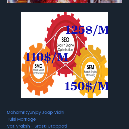
Mahamrityunjay Jaap Vidhi
Tulsi Marriage
Vat Vraksh - Srasti Utappati