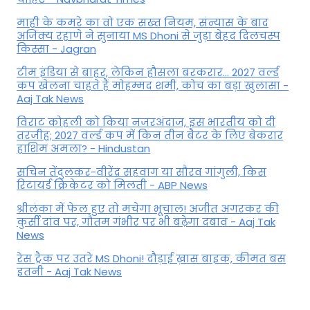
माही के कमरे का वो एक सख्त नियम, संन्यास के बाद
अजिंक्‍य रहाणे ने सुनाया MS Dhoni से जुड़ा बेहद दिलचस्प
किस्सा - Jagran
टीम इंडिया से बाहर, लेकिन हौसला बरकरार... 2027 वर्ल्ड
कप खेलना चाहते हैं मोहम्मद शमी, कोच का बड़ा खुलासा -
Aaj Tak News
विराट कोहली को किया नजरअंदाज, इस भारतीय को दी
तरजीह; 2027 वर्ल्ड कप में किन तीन बैटर के लिए बेकरार
हाशिम अमला? - Hindustan
सचिन तेंदुलकर-वीरेंद्र सहवाग या सौरव गांगुली, किस
रिटायर्ड क्रिकेटर को मिलती - ABP News
श्रीलंका में फेल हुए तो मचेगा भूचाल! अजीत अगरकर की
कुर्सी दांव पर, गौतम गंभीर पर भी बढ़ेगा दबाव - Aaj Tak
News
रेस ट्रैक पर उतरे MS Dhoni! दौड़ाई ख़ास बाइक, कीमत बस
इतनी - Aaj Tak News