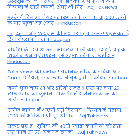
Google को लगा सबसे बड़ा झटका! AI बनाने वाले 4
दिग्गजों ने छोड़ी कंपनी, शेयर भी गिरे - Aaj Tak News
पहले ही दिन हर शेयर पर 199 रुपये का फायदा, 600 रुपये
के पार पहुंचा यह शेयर - Hindustan
Jio, Airtel और Vi यूजर्स की जेब पर पड़ेगा असर! बढ़ सकते हैं
रिचार्ज प्लान के दाम - Jagran
टोयोटा की इस 23 km+ माइलेज वाली कार पर टूटे ग्राहक,
बिक्री में बन गई नंबर-1; इसे 27,812 लोगों ने खरीदा -
Hindustan
Tata Nexon का धमाका! अचानक लॉन्च कर दिया खास
Camo एडिशन, इतने रुपये से शुरू होती है कीमत - ndtv.in
जेप्टो, बुक माय शो और इंडिगो समेत 9 एप्स पर लगा 20
लाख रुपये का जुर्माना; डार्क पैटर्न इस्तेमाल करने का
आरोप - Jagran
'स्‍टॉक मार्केट में आएगी बड़ी गिरावट...' दिग्‍गज ने चेताया,
2008 की भविष्यवाणी हुई थी सच - Aaj Tak News
संकट बड़ा है... दुनिया की 40 से ज्यादा कंपनियों को सता
रहा कौन सा डर? दनादन छंटनी - Aaj Tak News