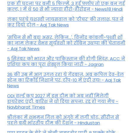
एक ही घटना पर बनी 5 फिल्में, 3 हुईं फ्लॉप तो एक बन गई
कल्ट, 1 में थे 50 से भी ज्यादा हीरो-हीरोइन - News18 Hindi
लंका पहुंचे यशस्वी जायसवाल को 'टीचर' की तलाश, पंत ने
कर द‍िया ट्रोल - Aaj Tak News
'सचिन से भी बड़ा असर, लेकिन...', व‍िनोद कांबली-पृथ्वी शॉ
का नाम लेकर वैभव सूर्यवंशी को रॉबिन उथप्पा की चेतावनी
- Aaj Tak News
5 सितंबर को भारत और पाकिस्‍तान की होगी भिड़ंत, ACC ने
एशिया कप का पूरा शेड्यूल किया जारी - Jagran
36 की उम्र में आग उगल रहा ये गेंदबाज, अब कपिल देव-डेल
स्टेन का रिकॉर्ड निशाने पर, टॉप-10 में एंट्री तय! - Aaj Tak
News
ODI वर्ल्ड कप 2027 में इस टीम को अब नहीं मिलेगी
डायरेक्ट एंट्री, बारिश ने धो दिया सपना, रद्द हो गया मैच -
Navbharat Times
श्रीलंका में शुभमन गिल को अंगूठे में लगी चोट, सीरीज से
पहले बढ़ी भारतीय टीम की टेंशन - Hindustan
पप्पू यादव के बेटे ने खेली ताबड़तोड़ पारी, 8 छक्के ठोके,