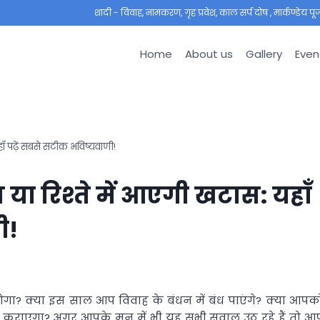
शादी - विवाह, नामकरण, गृह प्रवेश, काल सर्प दोष , मार्कण्डेय पूजा ,
Home
About us
Gallery
Even
यहाँ पढ़ें सबसे सटीक भविष्यवाणी!
ास या रिश्ते में आएगी खटास: यहाँ
ी!
 होगा? क्या इस साल आप विवाह के बंधन में बंध पाएंगे? क्या आपक
ूस कराएगा? अगर आपके मन में भी यह सभी सवाल उठ रहे हैं तो आ