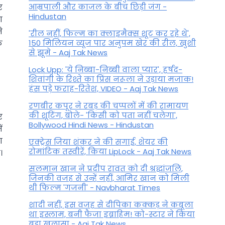
आम्रपाली और काजल के बीच छिड़ी जंग -
र
Hindustan
ा
े
'रील नहीं, फिल्म का क्लाइमैक्स शूट कर रहे थे',
150 मिलियन व्यूज पार अनुपम खेर की रील, खुशी
े
से झूमे - Aaj Tak News
Lock Upp: 'ये निब्बा-निब्बी वाला प्यार', हर्षद-
शिवांगी के रिश्ते का प्रिंस नरूला ने उड़ाया मजाक!
हंस पड़े फराह-रितेश, VIDEO - Aaj Tak News
रणबीर कपूर ने रबड़ की चप्पलों में की रामायण
की शूटिंग, बोले- 'किसी को पता नहीं चलेगा',
र
Bollywood Hindi News - Hindustan
ं
ा
एक्ट्रेस जिया शंकर ने की सगाई, शेयर की
रोमांटिक तस्वीरें, किया LipLock - Aaj Tak News
।
सलमान खान ने प्रदीप रावत को दी श्रद्धांजलि,
जिनकी वजह से उन्हें नहीं, आमिर खान को मिली
थी फिल्म 'गजनी' - Navbharat Times
शादी नहीं, इस वजह से दीपिका कक्कड़ ने कबूला
था इस्लाम, बनी फैजा इब्राहिम! को-स्टार ने किया
बड़ा खुलासा - Aaj Tak News