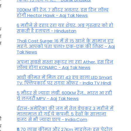
न
1100KM की रेंज, 7 सीटर अवतार, इस दिन लॉन्च
होगी Hector Hawk - Aaj Tak News
6 महीने से दहाड़ रहा यह शेयर, अब गुरुवार को हो
े
सकती है हलचल - Hindustan
ग
Thali Cost Surge: 16 में से 15 खाने के सामान हुए
त
महंगे, आपको पता चला? एक-एक की लिस्ट - Aaj
Tak News
अपना सबसे सस्ता स्कूटर ला रहा Ather, इस दिन
लॉन्च होगा KONARC - Aaj Tak News
आधी कीमत में मिल रहा 43 इंच वाला LED Smart
TV, फ्लिपकार्ट पर तगड़ा ऑफर - India TV Hindi
5 मीटर से ज्यादा लंबी, 600KM रेंज... भारत आ रही
ये लग्जरी MPV - Aaj Tak News
ईरान-अमेरिका की जंग में तेल बेचकर 3 महीने में
मालामाल हो गई ये कंपनी, 5 देशों के सालाना
ी
बजट से भी ज्यादा छाप - India.Com
ध
₹5.70 लाख कीमत और 27Km माइलेज! इस पेट्रोल