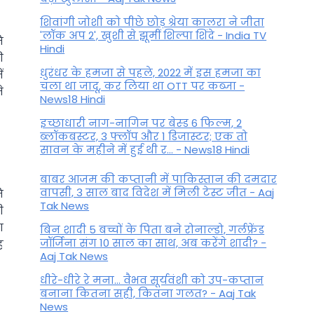
शिवांगी जोशी को पीछे छोड़ श्रेया कालरा ने जीता
'लॉक अप 2', खुशी से झूमीं शिल्पा शिंदे - India TV
ि
Hindi
ी
धुरंधर के हमजा से पहले, 2022 में इस हमजा का
ं
चला था जादू, कर लिया था OTT पर कब्जा -
े
News18 Hindi
इच्छाधारी नाग-नागिन पर बेस्ड 6 फिल्म, 2
ब्लॉकबस्टर, 3 फ्लॉप और 1 डिजास्टर; एक तो
सावन के महीने में हुई थी र... - News18 Hindi
बाबर आजम की कप्तानी में पाकिस्तान की दमदार
वापसी, 3 साल बाद विदेश में मिली टेस्ट जीत - Aaj
ि
Tak News
ी
ा
बिन शादी 5 बच्चों के पिता बने रोनाल्डो, गर्लफ्रेंड
जॉर्जिना संग 10 साल का साथ, अब करेंगे शादी? -
ह
Aaj Tak News
धीरे-धीरे रे मना… वैभव सूर्यवंशी को उप-कप्तान
बनाना कितना सही, कितना गलत? - Aaj Tak
News