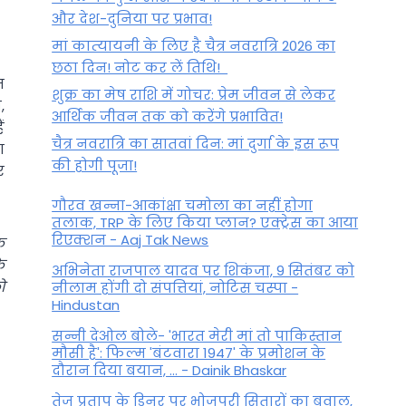
और देश-दुनिया पर प्रभाव!
मां कात्‍यायनी के लिए है चैत्र नवरात्रि 2026 का
छठा दिन! नोट कर लें तिथि!
म
शुक्र का मेष राशि में गोचर: प्रेम जीवन से लेकर
,
आर्थिक जीवन तक को करेंगे प्रभावित!
ं
चैत्र नवरात्रि का सातवां दिन: मां दुर्गा के इस रूप
ा
की होगी पूजा!
र
गौरव खन्ना-आकांक्षा चमोला का नहीं होगा
तलाक, TRP के लिए किया प्लान? एक्ट्रेस का आया
रिएक्शन - Aaj Tak News
क
े
अभिनेता राजपाल यादव पर शिकंजा, 9 सितंबर को
ो
नीलाम होंगी दो संपत्तियां, नोटिस चस्पा -
Hindustan
सन्नी देओल बोले- 'भारत मेरी मां तो पाकिस्तान
मौसी है': फिल्म 'बंटवारा 1947' के प्रमोशन के
दौरान दिया बयान, ... - Dainik Bhaskar
तेज प्रताप के डिनर पर भोजपुरी सितारों का बवाल,