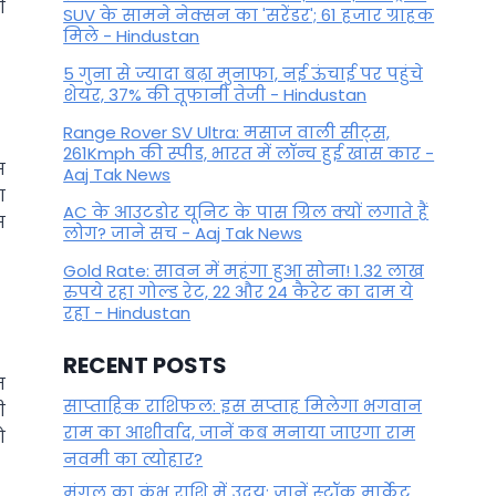
ी
SUV के सामने नेक्सन का 'सरेंडर'; 61 हजार ग्राहक
मिले - Hindustan
5 गुना से ज्यादा बढ़ा मुनाफा, नई ऊंचाई पर पहुंचे
शेयर, 37% की तूफानी तेजी - Hindustan
Range Rover SV Ultra: मसाज वाली सीट्स,
261Kmph की स्पीड, भारत में लॉन्च हुई खास कार -
स
Aaj Tak News
ा
AC के आउटडोर यूनिट के पास ग्रिल क्यों लगाते हैं
स
लोग? जाने सच - Aaj Tak News
Gold Rate: सावन में महंगा हुआ सोना! 1.32 लाख
रुपये रहा गोल्ड रेट, 22 और 24 कैरेट का दाम ये
रहा - Hindustan
RECENT POSTS
म
साप्ताहिक राशिफल: इस सप्ताह मिलेगा भगवान
ी
राम का आशीर्वाद, जानें कब मनाया जाएगा राम
ो
नवमी का त्योहार?
मंगल का कुंभ राशि में उदय: जानें स्‍टॉक मार्केट