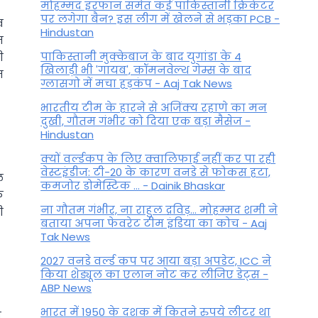
मोहम्मद इरफान समेत कई पाकिस्तानी क्रिकेटर
पर लगेगा बैन? इस लीग में खेलने से भड़का PCB -
व
Hindustan
त
पाकिस्तानी मुक्केबाज के बाद युगांडा के 4
ी
खिलाड़ी भी 'गायब', कॉमनवेल्थ गेम्स के बाद
न
ग्लासगो में मचा हड़कंप - Aaj Tak News
भारतीय टीम के हारने से अजिंक्य रहाणे का मन
दुखी, गौतम गंभीर को दिया एक बड़ा मैसेज -
Hindustan
क्यों वर्ल्डकप के लिए क्वालिफाई नहीं कर पा रही
वेस्टइंडीज: टी-20 के कारण वनडे से फोकस हटा,
ल
कमजोर डोमेस्टिक ... - Dainik Bhaskar
े
ना गौतम गंभीर, ना राहुल द्रव‍िड़... मोहम्मद शमी ने
ी
बताया अपना फेवरेट टीम इंड‍िया का कोच - Aaj
Tak News
2027 वनडे वर्ल्ड कप पर आया बड़ा अपडेट, ICC ने
किया शेड्यूल का एलान नोट कर लीजिए डेट्स -
ABP News
भारत में 1950 के दशक में कितने रुपये लीटर था
,