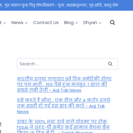
 गुरु चांडाल पूजा, पितृ दोष निवारण - पूजा , महाम्रत्युन्जय , गृह शांति , वास्तु दोष
t
News
Contact Us
Blog
Dhyan
Search
for:
भारतीय रुपया लगातार 9वें दिन अमेरिकी डॉलर
पर पड़ा भारी... 165 पैसे हुआ मजबूत, 1 साल की
सबसे लंबी तेजी - Aaj Tak News
इसे कहते हैं सौदा... एक डील और 4 करोड़ रुपये
तक सस्ती हो गई इस ब्रांड की कारें - Aaj Tak
News
डाबर के '100% शुद्ध' दावे वाले प्रोडक्ट पर रोक:
ो
FSSAI ने शहद-घी समेत कई सामान बेचना बैन
प
किया; 15 दिन में रि... - Dainik Bhaskar