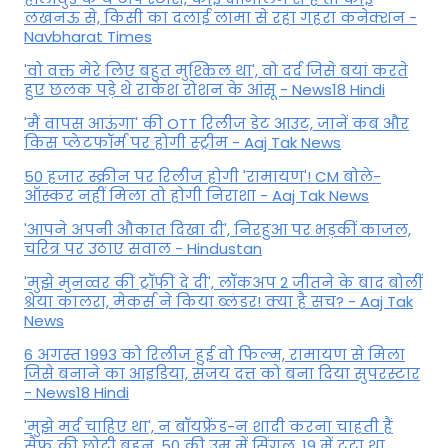
लखनऊ से, किसी का दलाई लामा से रहा गहरा कनेक्शन -
Navbharat Times
'वो वक्त मेरे लिए बहुत मुश्किल था', वो दर्द जिसे बयां करते
हुए छलक पड़े थे राकेश रोशन के आंसू - News18 Hindi
'मैं वापस आऊंगा' की OTT रिलीज डेट आउट, जानें कब और
किस प्लेटफॉर्म पर होगी स्ट्रीम - Aaj Tak News
50 हजार स्क्रीन पर रिलीज होगी 'रामायण'! CM बोले-
ऑस्कर नहीं मिला तो होगी निराशा - Aaj Tak News
'आपने अपनी औकात दिखा दी', निरहुआ पर भड़कीं काजल,
चरित्र पर उठाए सवाल - Hindustan
'मुझे मुनव्वर की ट्रॉफी दे दी', लॉकअप 2 जीतने के बाद बोलीं
श्रेया कालरा, मेकर्स ने किया ब्लंडर! क्या है सच? - Aaj Tak
News
6 अगस्त 1993 को रिलीज हुई वो फिल्म, रामायण से मिला
जिसे बनाने का आइडिया, संजय दत्त को बना दिया सुपरस्टार
- News18 Hindi
'मुझे मर्द चाहिए था', न बॉयफ्रेंड-न शादी करना चाहती हैं
सैफ की छोटी बहन, 50 की उम्र में सिंगल, 19 में टूटा था