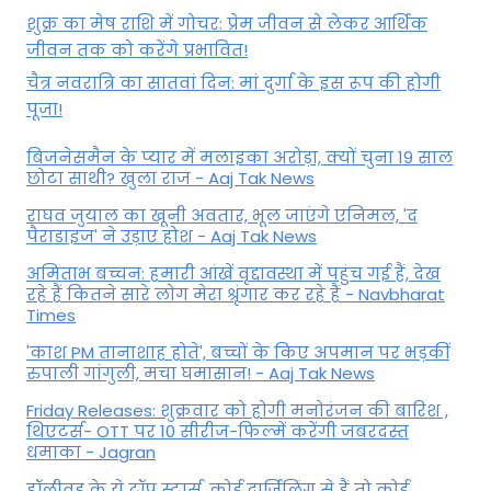
शुक्र का मेष राशि में गोचर: प्रेम जीवन से लेकर आर्थिक
जीवन तक को करेंगे प्रभावित!
चैत्र नवरात्रि का सातवां दिन: मां दुर्गा के इस रूप की होगी
पूजा!
बिजनेसमैन के प्यार में मलाइका अरोड़ा, क्यों चुना 19 साल
छोटा साथी? खुला राज - Aaj Tak News
राघव जुयाल का खूनी अवतार, भूल जाएंगे एनिमल, 'द
पैराडाइज' ने उड़ाए होश - Aaj Tak News
अमिताभ बच्चन: हमारी आंखें वृद्दावस्था में पहुंच गई हैं, देख
रहे हैं कितने सारे लोग मेरा श्रृंगार कर रहे हैं - Navbharat
Times
'काश PM तानाशाह होते', बच्चों के किए अपमान पर भड़कीं
रुपाली गांगुली, मचा घमासान! - Aaj Tak News
Friday Releases: शुक्रवार को होगी मनोरंजन की बारिश ,
थिएटर्स- OTT पर 10 सीरीज-फिल्में करेंगी जबरदस्त
धमाका - Jagran
हॉलीवुड के ये टॉप स्टार्स, कोई दार्जिलिंग से हैं तो कोई