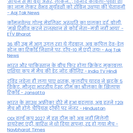
'सचिन से भी बड़ा असर, लेकिन...', व‍िनोद कांबली-पृथ्वी शॉ
का नाम लेकर वैभव सूर्यवंशी को रॉबिन उथप्पा की चेतावनी
- Aaj Tak News
कॉमनवेल्थ गोल्ड मे​डलिस्ट अरुंधति का छलका दर्द, बोली,
'मुझे रिसीव करने राजस्थान से कोई नेता–मंत्री नहीं आया' -
ETV Bharat
36 की उम्र में आग उगल रहा ये गेंदबाज, अब कपिल देव-डेल
स्टेन का रिकॉर्ड निशाने पर, टॉप-10 में एंट्री तय! - Aaj Tak
News
भारत और पाकिस्तान के बीच फिर होगा क्रिकेट मुकाबला,
एशिया कप में मैच की डेट नोट कीजिए - India TV Hindi
रविंद्र जडेजा ही लगा पाए शतक, कुलदीप यादव ने झटके 5
विकेट, मौजूदा भारतीय टेस्ट टीम का श्रीलंका के खिलाफ
रिकॉर्ड - Jansatta
भारत के साउथ अफ्रीका दौरे में हुआ बदलाव, अब इतने T20I
मैच भी होंगे; चैंपियंस ट्रॉफी पर नजर - Hindustan
ODI वर्ल्ड कप 2027 में इस टीम को अब नहीं मिलेगी
डायरेक्ट एंट्री, बारिश ने धो दिया सपना, रद्द हो गया मैच -
Navbharat Times