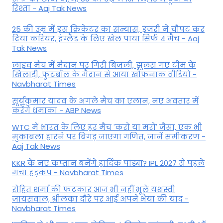
रिश्ता - Aaj Tak News
25 की उम्र में इस क्रिकेटर का संन्यास, इंजरी ने चौपट कर
दिया करियर, इंग्लैंड के लिए खेल पाया सिर्फ 4 मैच - Aaj
Tak News
लाइव मैच में मैदान पर गिरी बिजली, झुलस गए टीम के
खिलाड़ी, फुटबॉल के मैदान से आया खौफनाक वीडियो -
Navbharat Times
सूर्यकुमार यादव के अगले मैच का एलान, नए अवतार में
करेंगे धमाका - ABP News
WTC में भारत के लिए हर मैच 'करो या मरो' जैसा, एक भी
मुकाबला हारने पर बिगड़ जाएगा गण‍ित, जानें समीकरण -
Aaj Tak News
KKR के नए कप्तान बनेंगे हार्दिक पांड्या? IPL 2027 से पहले
मचा हड़कंप - Navbharat Times
रोहित शर्मा की फटकार आज भी नहीं भूले यशस्वी
जायसवाल, श्रीलंका दौरे पर आई अपने भैया की याद -
Navbharat Times