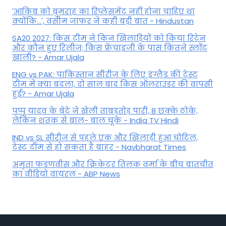
'आकिब को बुमराह का रिप्लेसमेंट नहीं होना चाहिए था
क्योंकि...', वसीम जाफर ने कही बड़ी बात - Hindustan
SA20 2027: किस टीम ने किन खिलाड़ियों को किया रिटेन
और कौन हुए रिलीज; किस फ्रेंचाइजी के पास कितने स्लॉट
खाली? - Amar Ujala
ENG vs PAK: पाकिस्तान सीरीज के लिए इंग्लैंड की टेस्ट
टीम में क्या बदला, दो साल बाद किस ऑलराउंडर की वापसी
हुई? - Amar Ujala
पप्पू यादव के बेटे ने खेली ताबड़तोड़ पारी, 8 छक्के ठोके,
लेकिन शतक से बाल- बाल चूके - India TV Hindi
IND vs SL सीरीज से पहले एक और खिलाड़ी हुआ चोटिल,
टेस्ट टीम से हो सकता है बाहर - Navbharat Times
अमृता फडणवीस और क्रिकेटर तिलक वर्मा के बीच बातचीत
का वीडियो वायरल - ABP News