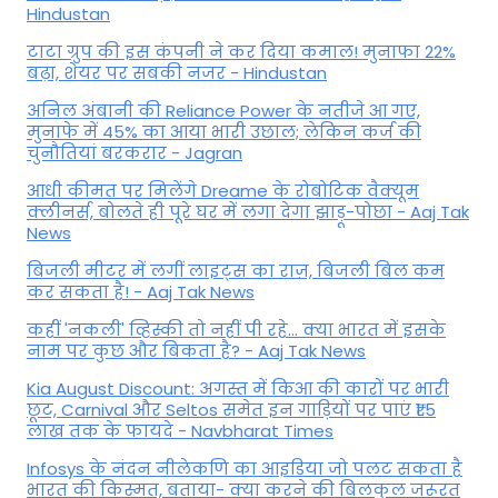
Hindustan
टाटा ग्रुप की इस कंपनी ने कर दिया कमाल! मुनाफा 22%
बढ़ा, शेयर पर सबकी नजर - Hindustan
अनिल अंबानी की Reliance Power के नतीजे आ गए,
मुनाफे में 45% का आया भारी उछाल; लेकिन कर्ज की
चुनौतियां बरकरार - Jagran
आधी कीमत पर मिलेंगे Dreame के रोबोटिक वैक्यूम
क्लीनर्स, बोलते ही पूरे घर में लगा देगा झाड़ू-पोछा - Aaj Tak
News
बिजली मीटर में लगीं लाइट्स का राज़, बिजली बिल कम
कर सकता है! - Aaj Tak News
कहीं 'नकली' व्हिस्की तो नहीं पी रहे... क्या भारत में इसके
नाम पर कुछ और बिकता है? - Aaj Tak News
Kia August Discount: अगस्त में किआ की कारों पर भारी
छूट, Carnival और Seltos समेत इन गाड़ियों पर पाएं ₹1.5
लाख तक के फायदे - Navbharat Times
Infosys के नंदन नीलेकणि का आइडिया जो पलट सकता है
भारत की किस्मत, बताया- क्या करने की बिलकुल जरूरत