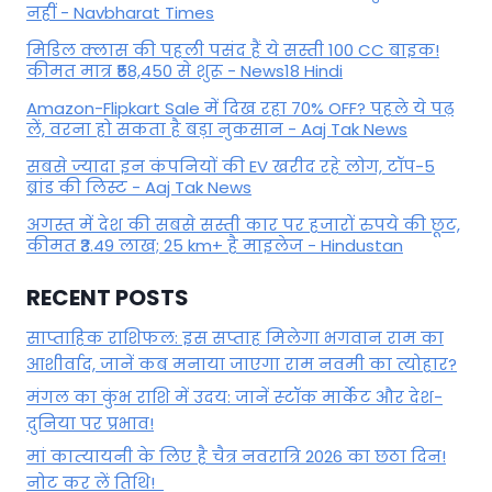
नहीं - Navbharat Times
मिडिल क्लास की पहली पसंद हैं ये सस्ती 100 CC बाइक!
कीमत मात्र ₹58,450 से शुरू - News18 Hindi
Amazon-Flipkart Sale में दिख रहा 70% OFF? पहले ये पढ़
लें, वरना हो सकता है बड़ा नुकसान - Aaj Tak News
सबसे ज्यादा इन कंपनियों की EV खरीद रहे लोग, टॉप-5
ब्रांड की लिस्ट - Aaj Tak News
अगस्त में देश की सबसे सस्ती कार पर हजारों रुपये की छूट,
कीमत ₹3.49 लाख; 25 km+ है माइलेज - Hindustan
RECENT POSTS
साप्ताहिक राशिफल: इस सप्ताह मिलेगा भगवान राम का
आशीर्वाद, जानें कब मनाया जाएगा राम नवमी का त्योहार?
मंगल का कुंभ राशि में उदय: जानें स्‍टॉक मार्केट और देश-
दुनिया पर प्रभाव!
मां कात्‍यायनी के लिए है चैत्र नवरात्रि 2026 का छठा दिन!
नोट कर लें तिथि!