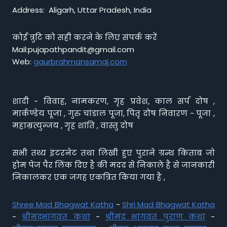
Address: Aligarh, Uttar Pradesh, India
कोई त्रुटि को सही करने के लिए संपर्क करें
Mail:pujapathpandit@gmail.com
Web:
gaurbrahmansamaj.com
शादी - विवाह, नामकरण, गृह प्रवेश, काल सर्प दोष ,
मार्कण्डेय पूजा , गुरु चांडाल पूजा, पितृ दोष निवारण - पूजा ,
महाम्रत्युन्जय , गृह शांति , वास्तु दोष
सभी तथ्य इंटरनेट तथा लिखी हुए पुराने ग्रन्थ किताब जो
होम पेज पैर लिंक दिए है की मदद से निकाले है से जानकारी
निकालकर एक जगह एकत्रित किया गया है ,
Shree Mad Bhagwat Katha
-
Shri Mad Bhagwat Katha
-
श्रीमद्भागवत कथा
-
श्रीमद भागवत पुराण कथा
-