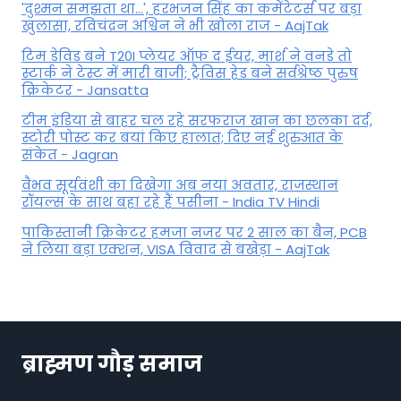
'दुश्मन समझता था...', हरभजन सिंह का कमेंटेटर्स पर बड़ा
खुलासा, रव‍िचंद्रन अश्विन ने भी खोला राज - AajTak
टिम डेविड बने T20I प्लेयर ऑफ द ईयर, मार्श ने वनडे तो
स्टार्क ने टेस्ट में मारी बाजी; ट्रैविस हेड बने सर्वश्रेष्ठ पुरुष
क्रिकेटर - Jansatta
टीम इंडिया से बाहर चल रहे सरफराज खान का छलका दर्द,
स्टोरी पोस्ट कर बयां किए हालात; दिए नई शुरुआत के
संकेत - Jagran
वैभव सूर्यवंशी का दिखेगा अब नया अवतार, राजस्थान
रॉयल्स के साथ बहा रहे हैं पसीना - India TV Hindi
पाकिस्तानी क्रिकेटर हमजा नजर पर 2 साल का बैन, PCB
ने ल‍िया बड़ा एक्शन, VISA व‍िवाद से बखेड़ा - AajTak
ब्राह्मण गौड़ समाज