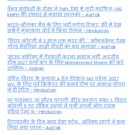
वैभव सूर्यवंशी के दोस्त ने TNPL डेब्यू में लूटी महफिल, 146
KMPH की रफ्तार से मचाया तहलका - AajTak
भारत-श्रीलंका मैच के लिए नहीं लगेगा टिकट, फ्री में देख
सकेंगे मुकाबला; बोर्ड ने किया ऐलान - Hindustan
'विराट कोहली ने 3 साल तक मदद की...', कॉमनवेल्थ गेम्स
गोल्ड मेडलिस्ट साक्षी चौधरी का बड़ा खुलासा - AajTak
'साउथ अफ्रीका में गेंदबाजी करना आसान नहीं', भारतीय
टीम 2027 वर्ल्‍ड कप के लिए Mohammed Shami को करे
शामिल! - Jagran
रोहित-विराट के अलावा 4 तेज गेंदबाज, NO जडेजा; 2027
WC के लिए पूर्व क्रिकेटर की बनाई टीम पर आकाश चोपड़ा
ने दी रेटिंग - Hindustan
ना गावस्कर, ना सौरव गांगुली, वीरेंद्र सहवाग नंबर-1, विराट
कोहली 5 पर, रॉबिन उथप्पा ने चुनी अपनी ऑल टाइम
इंडिया टेस्ट XI - Hindustan
रिटायरमेंट के दिन आया ऐसा फोन... अजिंक्य रहाणे ने बना
लिया नया प्लान - AajTak