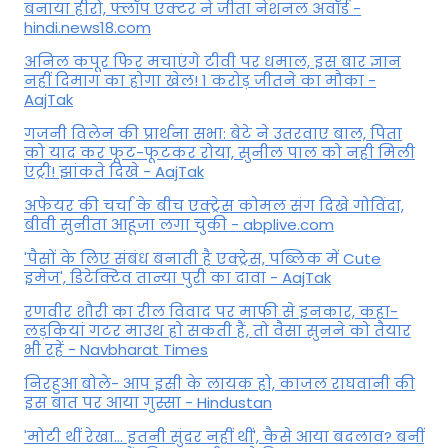
बनाया हीरो, फ्लॉप एक्टर ने जीता नेशनल अवॉर्ड -
hindi.news18.com
अनिल कपूर फिर मचाएंगे टीवी पर धमाल, इस बार ज्ञान
नहीं दिमाग का होगा खेल! 1 करोड़ जीतने का मौका -
AajTak
गजनी विलेन की प्रार्थना सभा: बेटे ने उतरवाए बाल, पिता
को याद कर फूट-फूटकर रोया, सुनील पाल को नही मिली
एंट्री! झांकते दिखे - AajTak
अफेयर की चर्चा के बीच एक्ट्रेस कोमल संग दिखे गोविंदा,
बीवी सुनीता आहूजा लगा चुकी - abplive.com
'पैसों के लिए संबंध बनाती है एक्ट्रेस, पब्लिक में Cute
इमेज', डिटेक्टिव तान्या पुरी का दावा - AajTak
रणवीर शौरी का रील विवाद पर माफी से इनकार, कहा-
लड़कियां गटर माउथ हो सकती हैं, तो वैसा सुनने को तैयार
भी रहें - Navbharat Times
निरहुआ बोले- आप इसी के लायक हो, काजल राघवानी की
इस बात पर आया गुस्सा - Hindustan
'मोटी थीं रेखा... इतनी सुंदर नहीं थीं', कैसे आया बदलाव? बनीं