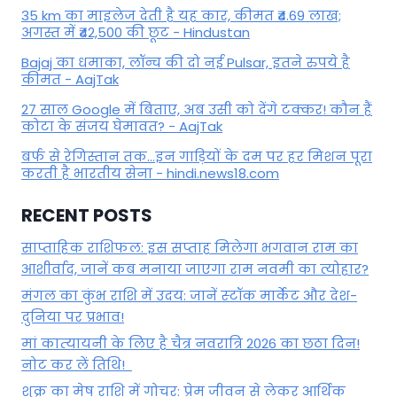
35 km का माइलेज देती है यह कार, कीमत ₹4.69 लाख;
अगस्त में ₹42,500 की छूट - Hindustan
Bajaj का धमाका, लॉन्च की दो नई Pulsar, इतने रुपये है
कीमत - AajTak
27 साल Google में बिताए, अब उसी को देंगे टक्कर! कौन हैं
कोटा के संजय घेमावत? - AajTak
बर्फ से रेगिस्तान तक...इन गाड़ियों के दम पर हर मिशन पूरा
करती है भारतीय सेना - hindi.news18.com
RECENT POSTS
साप्ताहिक राशिफल: इस सप्ताह मिलेगा भगवान राम का
आशीर्वाद, जानें कब मनाया जाएगा राम नवमी का त्योहार?
मंगल का कुंभ राशि में उदय: जानें स्‍टॉक मार्केट और देश-
दुनिया पर प्रभाव!
मां कात्‍यायनी के लिए है चैत्र नवरात्रि 2026 का छठा दिन!
नोट कर लें तिथि!
शुक्र का मेष राशि में गोचर: प्रेम जीवन से लेकर आर्थिक