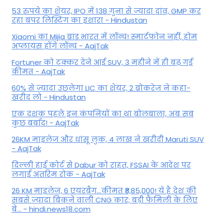
53 रुपये का शेयर, IPO में 138 गुना से ज्यादा दांव, GMP कर
रहा बंपर लिस्टिंग का इशारा - Hindustan
Xiaomi का Mijia ब्रांड भारत में लॉन्च! स्मार्टफोन नहीं, होम
अप्लायंस होंगे लॉन्च - AajTak
Fortuner को टक्कर देने आई SUV, 3 महीने में ही बढ़ गई
कीमत - AajTak
60% से ज्यादा उछलेगा LIC का शेयर, 2 ब्रोकरेज ने कहा-
खरीद लो - Hindustan
एक दशक पहले इन कंपनियों का था बोलबाला, अब सब
कुछ बर्बाद! - AajTak
26KM माइलेज और धांसू लुक, 4 लाख ने खरीदी Maruti SUV
- AajTak
दिल्ली हाई कोर्ट से Dabur को राहत, FSSAI के आदेश पर
लगाई अंतरिम रोक - AajTak
26 KM माइलेज, 6 एयरबैग...कीमत ₹8,85,000! ये है देश की
सबसे ज्यादा बिकने वाली CNG कार; बड़ी फैमिली के लिए
बे... - hindi.news18.com