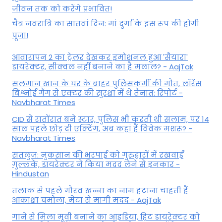
जीवन तक को करेंगे प्रभावित!
चैत्र नवरात्रि का सातवां दिन: मां दुर्गा के इस रूप की होगी
पूजा!
आवारापन 2 का ट्रेलर देखकर इमोशनल हुआ 'सैयारा'
डायरेक्टर, सीक्वल नहीं बनाने का है मलाल? - AajTak
सलमान खान के घर के बाहर पुलिसकर्मी की मौत, लॉरेंस
बिश्नोई गैंग से एक्टर की सुरक्षा में थे तैनात: रिपोर्ट -
Navbharat Times
CID से रातोंरात बने स्टार, पुलिस भी करती थी सलाम, पर 14
साल पहले छोड़ दी एक्टिंग, अब कहां हैं विवेक मशरू? -
Navbharat Times
सतलुज: नुकसान की भरपाई को गुरुद्वारों में रखवाईं
गुल्लकें, डायरेक्टर ने किया मदद लेने से इनकार -
Hindustan
तलाक से पहले गौरव खन्ना का नाम हटाना चाहती हैं
आकांक्षा चमोला, मेटा से मांगी मदद - AajTak
गाने से मिला मूवी बनाने का आइडिया, हिट डायरेक्टर को