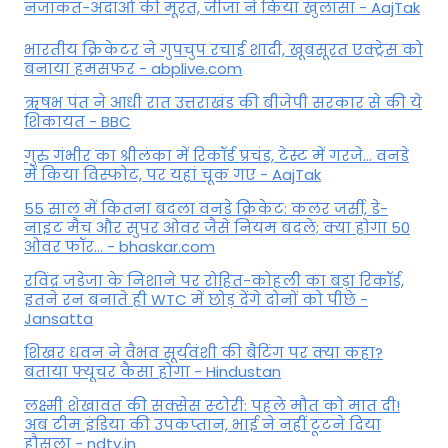
नजाकत-अदाओं की मूरत, जीजा ने किया खुलासा - AajTak
भारतीय क्रिकेटर ने गुपचुप रचाई शादी, खूबसूरत एक्ट्रेस को
बनाया हमसफर - abplive.com
ऋषभ पंत ने आधी रात उत्तराखंड की बीजेपी सरकार से की ये
शिकायत - BBC
गुरु गंभीर का श्रीलंका में र‍िकॉर्ड प्रचंड, टेस्ट में गरजे... वनडे
में किया व‍िस्फोट, पर यहां चूक गए - AajTak
55 साल में कितना बदला वनडे क्रिकेट: कलर जर्सी, डे-
नाइट मैच और सुपर ओवर जैसे नियम बदले; क्या होगा 50
ओवर फॉर... - bhaskar.com
रविंद्र जडेजा के निशाने पर रोहित-कोहली का बड़ा रिकॉर्ड,
इतने रन बनाते ही WTC में छोड़ देंगे दोनों को पीछे -
Jansatta
शिखर धवन ने वैभव सूर्यवंशी की बैटिंग पर क्या कहा?
बताया फ्यूचर कैसा होगा - Hindustan
लक्ष्मी शेखावत की सक्‍सेस स्‍टोरी: पहले मौत को मात दी!
अब टीम इंडिया की उपकप्तान, भाई ने नहीं टूटने दिया
हौसला - ndtv.in