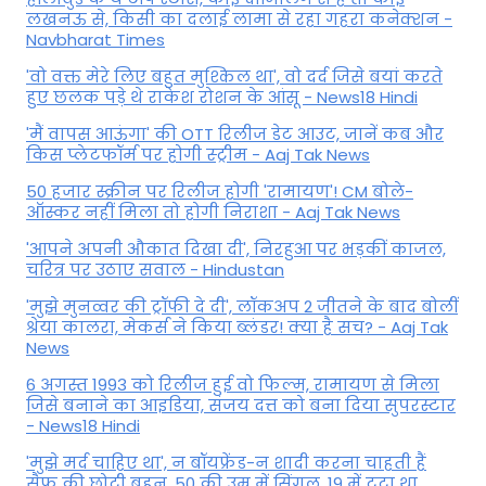
लखनऊ से, किसी का दलाई लामा से रहा गहरा कनेक्शन -
Navbharat Times
'वो वक्त मेरे लिए बहुत मुश्किल था', वो दर्द जिसे बयां करते
हुए छलक पड़े थे राकेश रोशन के आंसू - News18 Hindi
'मैं वापस आऊंगा' की OTT रिलीज डेट आउट, जानें कब और
किस प्लेटफॉर्म पर होगी स्ट्रीम - Aaj Tak News
50 हजार स्क्रीन पर रिलीज होगी 'रामायण'! CM बोले-
ऑस्कर नहीं मिला तो होगी निराशा - Aaj Tak News
'आपने अपनी औकात दिखा दी', निरहुआ पर भड़कीं काजल,
चरित्र पर उठाए सवाल - Hindustan
'मुझे मुनव्वर की ट्रॉफी दे दी', लॉकअप 2 जीतने के बाद बोलीं
श्रेया कालरा, मेकर्स ने किया ब्लंडर! क्या है सच? - Aaj Tak
News
6 अगस्त 1993 को रिलीज हुई वो फिल्म, रामायण से मिला
जिसे बनाने का आइडिया, संजय दत्त को बना दिया सुपरस्टार
- News18 Hindi
'मुझे मर्द चाहिए था', न बॉयफ्रेंड-न शादी करना चाहती हैं
सैफ की छोटी बहन, 50 की उम्र में सिंगल, 19 में टूटा था