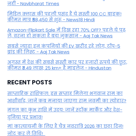
नहीं - Navbharat Times
मिडिल क्लास की पहली पसंद हैं ये सस्ती 100 CC बाइक!
कीमत मात्र ₹58,450 से शुरू - News18 Hindi
Amazon-Flipkart Sale में दिख रहा 70% OFF? पहले ये पढ़
लें, वरना हो सकता है बड़ा नुकसान - Aaj Tak News
सबसे ज्यादा इन कंपनियों की EV खरीद रहे लोग, टॉप-5
ब्रांड की लिस्ट - Aaj Tak News
अगस्त में देश की सबसे सस्ती कार पर हजारों रुपये की छूट,
कीमत ₹3.49 लाख; 25 km+ है माइलेज - Hindustan
RECENT POSTS
साप्ताहिक राशिफल: इस सप्ताह मिलेगा भगवान राम का
आशीर्वाद, जानें कब मनाया जाएगा राम नवमी का त्योहार?
मंगल का कुंभ राशि में उदय: जानें स्‍टॉक मार्केट और देश-
दुनिया पर प्रभाव!
मां कात्‍यायनी के लिए है चैत्र नवरात्रि 2026 का छठा दिन!
नोट कर लें तिथि!