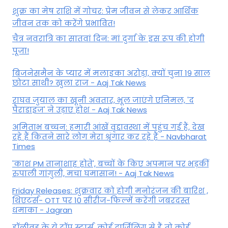
शुक्र का मेष राशि में गोचर: प्रेम जीवन से लेकर आर्थिक
जीवन तक को करेंगे प्रभावित!
चैत्र नवरात्रि का सातवां दिन: मां दुर्गा के इस रूप की होगी
पूजा!
बिजनेसमैन के प्यार में मलाइका अरोड़ा, क्यों चुना 19 साल
छोटा साथी? खुला राज - Aaj Tak News
राघव जुयाल का खूनी अवतार, भूल जाएंगे एनिमल, 'द
पैराडाइज' ने उड़ाए होश - Aaj Tak News
अमिताभ बच्चन: हमारी आंखें वृद्दावस्था में पहुंच गई हैं, देख
रहे हैं कितने सारे लोग मेरा श्रृंगार कर रहे हैं - Navbharat
Times
'काश PM तानाशाह होते', बच्चों के किए अपमान पर भड़कीं
रुपाली गांगुली, मचा घमासान! - Aaj Tak News
Friday Releases: शुक्रवार को होगी मनोरंजन की बारिश ,
थिएटर्स- OTT पर 10 सीरीज-फिल्में करेंगी जबरदस्त
धमाका - Jagran
हॉलीवुड के ये टॉप स्टार्स, कोई दार्जिलिंग से हैं तो कोई