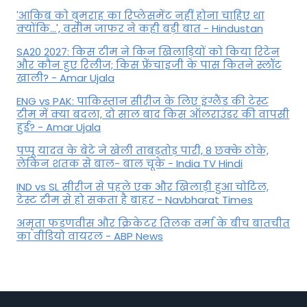
'आकिब को बुमराह का रिप्लेसमेंट नहीं होना चाहिए था
क्योंकि...', वसीम जाफर ने कही बड़ी बात - Hindustan
SA20 2027: किस टीम ने किन खिलाड़ियों को किया रिटेन
और कौन हुए रिलीज; किस फ्रेंचाइजी के पास कितने स्लॉट
खाली? - Amar Ujala
ENG vs PAK: पाकिस्तान सीरीज के लिए इंग्लैंड की टेस्ट
टीम में क्या बदला, दो साल बाद किस ऑलराउंडर की वापसी
हुई? - Amar Ujala
पप्पू यादव के बेटे ने खेली ताबड़तोड़ पारी, 8 छक्के ठोके,
लेकिन शतक से बाल- बाल चूके - India TV Hindi
IND vs SL सीरीज से पहले एक और खिलाड़ी हुआ चोटिल,
टेस्ट टीम से हो सकता है बाहर - Navbharat Times
अमृता फडणवीस और क्रिकेटर तिलक वर्मा के बीच बातचीत
का वीडियो वायरल - ABP News