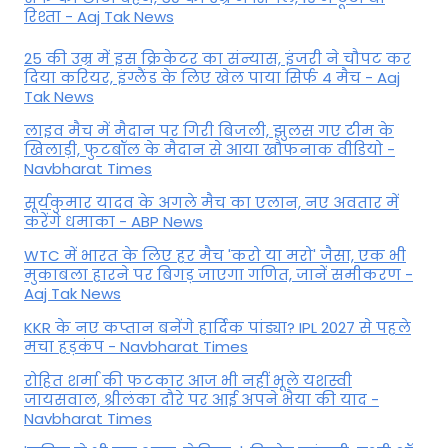
रिश्ता - Aaj Tak News
25 की उम्र में इस क्रिकेटर का संन्यास, इंजरी ने चौपट कर
दिया करियर, इंग्लैंड के लिए खेल पाया सिर्फ 4 मैच - Aaj
Tak News
लाइव मैच में मैदान पर गिरी बिजली, झुलस गए टीम के
खिलाड़ी, फुटबॉल के मैदान से आया खौफनाक वीडियो -
Navbharat Times
सूर्यकुमार यादव के अगले मैच का एलान, नए अवतार में
करेंगे धमाका - ABP News
WTC में भारत के लिए हर मैच 'करो या मरो' जैसा, एक भी
मुकाबला हारने पर बिगड़ जाएगा गण‍ित, जानें समीकरण -
Aaj Tak News
KKR के नए कप्तान बनेंगे हार्दिक पांड्या? IPL 2027 से पहले
मचा हड़कंप - Navbharat Times
रोहित शर्मा की फटकार आज भी नहीं भूले यशस्वी
जायसवाल, श्रीलंका दौरे पर आई अपने भैया की याद -
Navbharat Times