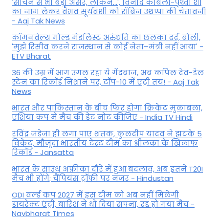
'सचिन से भी बड़ा असर, लेकिन...', व‍िनोद कांबली-पृथ्वी शॉ
का नाम लेकर वैभव सूर्यवंशी को रॉबिन उथप्पा की चेतावनी
- Aaj Tak News
कॉमनवेल्थ गोल्ड मे​डलिस्ट अरुंधति का छलका दर्द, बोली,
'मुझे रिसीव करने राजस्थान से कोई नेता–मंत्री नहीं आया' -
ETV Bharat
36 की उम्र में आग उगल रहा ये गेंदबाज, अब कपिल देव-डेल
स्टेन का रिकॉर्ड निशाने पर, टॉप-10 में एंट्री तय! - Aaj Tak
News
भारत और पाकिस्तान के बीच फिर होगा क्रिकेट मुकाबला,
एशिया कप में मैच की डेट नोट कीजिए - India TV Hindi
रविंद्र जडेजा ही लगा पाए शतक, कुलदीप यादव ने झटके 5
विकेट, मौजूदा भारतीय टेस्ट टीम का श्रीलंका के खिलाफ
रिकॉर्ड - Jansatta
भारत के साउथ अफ्रीका दौरे में हुआ बदलाव, अब इतने T20I
मैच भी होंगे; चैंपियंस ट्रॉफी पर नजर - Hindustan
ODI वर्ल्ड कप 2027 में इस टीम को अब नहीं मिलेगी
डायरेक्ट एंट्री, बारिश ने धो दिया सपना, रद्द हो गया मैच -
Navbharat Times