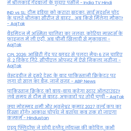
में श्रीलंकाई गेंदबाजों के छुड़ाए पसीने - India TV Hindi
IND vs SL: टीम इंड‍िया को करारा झटका, साई सुदर्शन चोट
के चलते श्रीलंका सीरीज से बाहर... अब किसे म‍िलेगा मौका?
- AajTak
बैडमिंटन में अश्मिता चालिहा का जलवा, कोरिया मास्टर्स के
फाइनल में ली एंट्री, अब चीनी खिलाड़ी से मुकाबला -
AajTak
CPL 2026: आखिरी गेंद पर ब्लंडर से पलटा मैच! 6 रन चाहिए
थे, 2 विकेट गिरे, सीपीएल ओपनर में ऐसे न‍िकला नतीजा -
AajTak
वेस्टइंडीज से दूसरे टेस्ट के बाद पाकिस्तानी क्रिकेटर पर
लगा दो साल का बैन, जानें वजह - ABP News
पाकिस्तान क्रिकेट को बाय-बाय कहेगा स्टार ऑलराउंडर?
लंबे समय से टीम से बाहर, अफवाहों पर तोड़ी चुप्पी - AajTak
क्या मोहम्मद शमी और भुवनेश्वर कुमार 2027 वर्ल्ड कप का
हिस्सा होंगे? आकाश चोपड़ा ने बताया कब तक हो जाएगा
कन्फर्म - Hindustan
एंड्रयू फ्लिंटॉफ ने छोड़ी इंग्लैंड लॉयन्स की कोच‍िंग, कभी