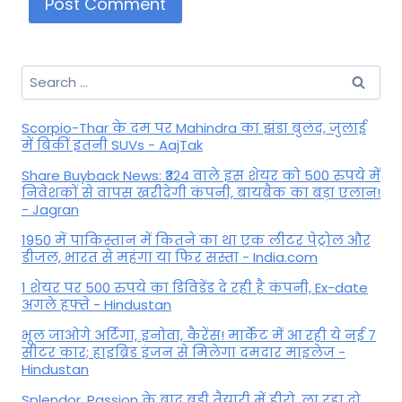
Search
for:
Scorpio-Thar के दम पर Mahindra का झंडा बुलंद, जुलाई
में बिकीं इतनी SUVs - AajTak
Share Buyback News: ₹324 वाले इस शेयर को 500 रुपये में
निवेशकों से वापस खरीदेगी कंपनी, बायबैक का बड़ा एलान!
- Jagran
1950 में पाकिस्तान में कितने का था एक लीटर पेट्रोल और
डीजल, भारत से महंगा या फिर सस्ता - India.com
1 शेयर पर 500 रुपये का डिविडेंड दे रही है कंपनी, Ex-date
अगले हफ्ते - Hindustan
भूल जाओगे अर्टिगा, इनोवा, कैरेंस! मार्केट में आ रही ये नई 7
सीटर कार; हाइब्रिड इंजन से मिलेगा दमदार माइलेज -
Hindustan
Splendor, Passion के बाद बड़ी तैयारी में हीरो, ला रहा दो