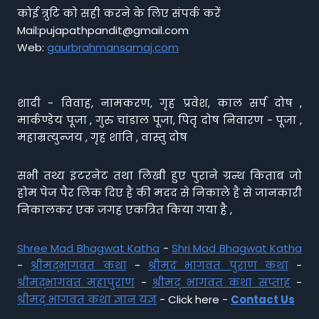
कोई त्रुटि को सही करने के लिए संपर्क करें
Mail:pujapathpandit@gmail.com
Web:
gaurbrahmansamaj.com
शादी - विवाह, नामकरण, गृह प्रवेश, काल सर्प दोष ,
मार्कण्डेय पूजा , गुरु चांडाल पूजा, पितृ दोष निवारण - पूजा ,
महाम्रत्युन्जय , गृह शांति , वास्तु दोष
सभी तथ्य इंटरनेट तथा लिखी हुए पुराने ग्रन्थ किताब जो
होम पेज पैर लिंक दिए है की मदद से निकाले है से जानकारी
निकालकर एक जगह एकत्रित किया गया है ,
Shree Mad Bhagwat Katha
-
Shri Mad Bhagwat Katha
-
श्रीमद्भागवत कथा
-
श्रीमद भागवत पुराण कथा
-
श्रीमद्भागवत महापुराण
-
श्रीमद् भागवत कथा सप्ताह
-
श्रीमद् भागवत कथा ज्ञान यज्ञ
- Click here -
Contact Us