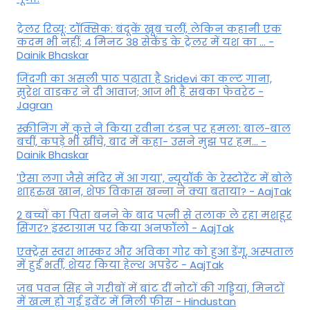
ट्रेलर रिव्यू: टॉक्सिक: बंदूकें खूब चलीं, लेकिन कहानी एक
कदम भी नहीं; 4 मिनट 38 सेकेंड के ट्रेलर में यश का ... -
Dainik Bhaskar
जिंदगी का असली पाठ पढ़ाता है Sridevi का कल्ट गाना,
सुरेश वाडकर ने दी आवाज; आज भी है सबका फेवरेट -
Jagran
स्क्रीनिंग में कुत्ते ने किया रवीना टंडन पर हमला: बाल-बाल
बचीं, कपड़े भी खींचे, बाद में कहा- उसने मुझ पर हम... -
Dainik Bhaskar
'ऐसा लगा जैसे मंदिर में आ गया', न्यूयॉर्क के रेस्टोरेंट में बोले
शाहरुख खान, शेफ विकास खन्ना ने क्या बताया? - AajTak
2 बच्चों का पिता बनने के बाद पत्नी से तलाक ले रहा मशहूर
सिंगर? इंस्टाग्राम पर किया अनफॉलो - AajTak
एक्ट्रेस स्वरा भास्कर और अविका गोर को हुआ डेंगू, अस्पताल
में हुईं भर्ती, शेयर किया हेल्थ अपडेट - AajTak
जब पवन सिंह ने गरीबों में बांट दीं नोटों की गड्डियां, मिनटों
में खत्म हो गई इवेंट में मिली फीस - Hindustan