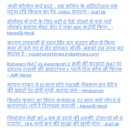
'मनी फॉलोज माई ब्रदर'... अब कॉलेज के ओरिएंटेशन तक
पहुंचा रवि किशन का ट्रेंड, Video वायरल - AajTak
बॉलीवुड में एंट्री के लिए नहीं थे पैसे, दोस्तों ने पाई-पाई
जोड़कर बनाया मेंबर, बेटा दे चुका 800 करोड़ी फिल्... -
News18 Hindi
काजल राघवानी ने पवन सिंह संग अंतरंग सीन से किया
मना तो चले गए थे सेट छोड़कर, बोलीं- सबको दस जगह मुंह
मारना है - navbharattimes.indiatimes.com
Batwara 1947 Vs Awarapan 2: सनी की बंटवारा 1947 या
इमरान हाशमी की आवारापन 2, पहले दिन कौन सी फिल्म
- ABP News
मृणाल ठाकुर ने 10 साल छोटे यशस्वी जैसवाल संग डेटिंग
की खबरों पर तोड़ी चुप्पी, बताया सच - Hindustan
किशोर कुमार का बिहार कनेक्शन, हर साल क्यों लौटते थे
भागलपुर? जुड़ी है दिलचस्प कहानी - News18 Hindi
ल‍ियोनेल मेसी को 4 बम से उड़ाने की धमकी, रोनाल्डो भी थे
टारगेट... FIFA वर्ल्ड कप की सुरक्षा की खुली पोल - AajTak