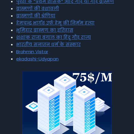
पृथ्वी के “प्रथम शासक” आदि गौड़ या गौड़ ब्राह्मण
ब्राह्मणों की वंशावली
ब्राह्मणों की श्रेणियां
हेमचन्द्र भार्गव उर्फ हेमू की निर्मम हत्या
भूमिहार ब्राह्मण का इतिहास
शशांक राजा बंगाल का हिंदू गौड़ राज्य
भारतीय सनातन धर्म के संस्कार
Brahmin Vistar
ekadashi-Udyapan