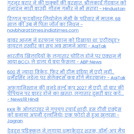
गुरनूर बरार ने की छक्कों की बरसात, श्रीलंकाई गेंदबाज को
दनादन मारी बाउंड्री; गौतम गंभीर ने भी सराहा - Hindustan
दिग्गज फुटबॉलर लियोनेल मेसी के परिवार में मातम, 68
साल की उम्र में पिता जॉर्ज का निधन -
navbharattimes.indiatimes.com
बाबर आजम ने इरफान पठान को दिखाया था 'एटीट्यूड'?
वायरल तस्वीर का सच अब सामने आया - AajTak
भारतीय खिलाड़ियों के लगातार चोटिल होने पर एक्शन में
आया BCCI, ले डाला ये बड़ा फैसला - ABP News
600 से ज्यादा विकेट, फिर भी टीम इंडिया में एंट्री नहीं...
धर्मेंद्रसिंह जडेजा पर सेलेक्टर्स कब होंगे मेहरबान? - AajTak
अफगानिस्तान की वनडे वर्ल्ड कप 2027 में एंट्री, दो बार की
चैंपियन पर बाहर होने का खतरा, लगातार दूसरी बार कटे...
- News18 Hindi
KKR के ऑलराउंडर ने गुपचुप रचाई शादी, इस टीवी एक्ट्रेस
को बनाया अपनी दुल्हनिया; एक फोटो से हुआ खुलासा -
Jagran
देवदत्त पडिक्कल ने लगाया धमाकेदार शतक, वॉर्म-अप मैच