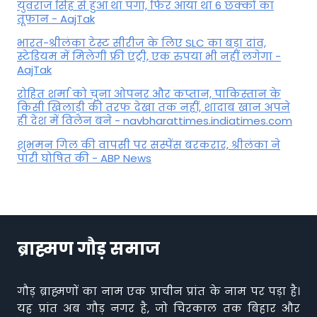
युवराज सिंह से हुआ था पंगा, फ‍िर आया था 6 छक्कों का
तूफान - AajTak
भारत-श्रीलंका टेस्ट सीरीज के लिए SLC का बड़ा दांव,
स्टेडियम में मिलेगी फ्री एंट्री, एक रुपया भी नहीं लगेगा -
AajTak
रोहित शर्मा को चुना ओपनर और कप्तान, पाकिस्तान के
किसी खिलाड़ी की तरफ देखा तक नहीं, शादाब खान अपने
ही देश में विलेन बने - navbharattimes.indiatimes.com
शुभमन गिल की वापसी पर सस्पेंस बरकरार, श्रीलंका ने
पारी घोषित की - ABP News
ब्राह्मण गौड़ समाज
गौड़ ब्राह्मणों का नाम एक प्राचीन प्रांत के नाम पर पड़ा है।
यह प्रांत अब गौड़ नगर है, जो चिरकाल तक बिहार और