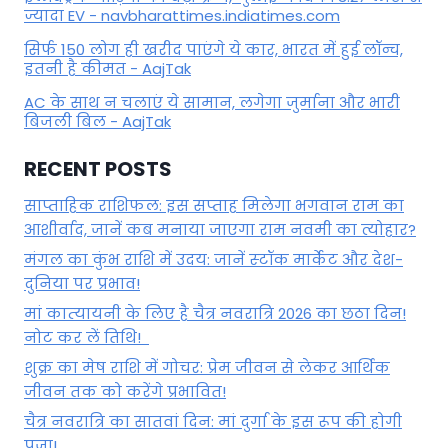
ज्यादा EV - navbharattimes.indiatimes.com
सिर्फ 150 लोग ही खरीद पाएंगे ये कार, भारत में हुई लॉन्च,
इतनी है कीमत - AajTak
AC के साथ न चलाएं ये सामान, लगेगा जुर्माना और भारी
बिजली बिल - AajTak
RECENT POSTS
साप्ताहिक राशिफल: इस सप्ताह मिलेगा भगवान राम का
आशीर्वाद, जानें कब मनाया जाएगा राम नवमी का त्योहार?
मंगल का कुंभ राशि में उदय: जानें स्‍टॉक मार्केट और देश-
दुनिया पर प्रभाव!
मां कात्‍यायनी के लिए है चैत्र नवरात्रि 2026 का छठा दिन!
नोट कर लें तिथि!
शुक्र का मेष राशि में गोचर: प्रेम जीवन से लेकर आर्थिक
जीवन तक को करेंगे प्रभावित!
चैत्र नवरात्रि का सातवां दिन: मां दुर्गा के इस रूप की होगी
पूजा!