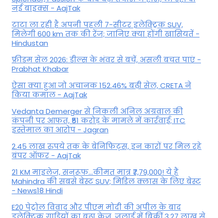
नई बाइक्स - AajTak
टाटा ला रही है अपनी पहली 7-सीटर इलेक्ट्रिक SUV,
मिलेगी 600 km तक की रेंज; जानिए क्या होंगी खासियतें -
Hindustan
फ्रीडम सेल 2026: डील्स के भंवर से बचें, असली बचत पाएं -
Prabhat Khabar
ऐसा क्या हुआ जो अचानक 152.46% बढ़ी सेल, CRETA ने
किया कमाल - AajTak
Vedanta Demerger से निकली अनिल अग्रवाल की
कंपनी पर आफत, ₹51 करोड़ के मामले में कार्रवाई; ITC
इस्तेमाल का आरोप - Jagran
2.45 लाख रुपये तक के बेनिफिट्स, इन कारों पर मिल रहे
बंपर ऑफर - AajTak
21 KM माइलेज, सनरूफ...कीमत मात्र ₹7,79,000! ये हैं
Mahindra की सबसे बेस्ट SUV; मिडिल क्लास के लिए बेस्ट
- News18 Hindi
E20 पेट्रोल विवाद और पीएम मोदी की अपील के बाद
इलेक्ट्रिक गाड़ियों का बढ़ा क्रेज, जुलाई में बिकीं 3.27 लाख से