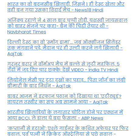
भारत का वो बदनसीब खिलाड़ी, जिसने 1 ही टेस्ट खेला और
वही बन गया उसका विदाई मैच - News18 Hindi
अजिंक्य रहाणे ने 4 साल बाद चुप्पी तोड़ी, यशस्वी जायसवाल
को बाहर भेजने पर कहा- बैन की चिट्ठी तैयार थी -
Navbharat Times
दिल्ली टेस्ट का वो 'स्मॉग ड्रामा'... जब ऑक्सीजन सिलेंडर
तक मंगवाने पड़े, मैदान पर ही उल्टी करने लगे खिलाड़ी -
AajTak
गुरनूर बरार ने वॉर्मअप मैच में बल्ले से लूटी महफिल, 5
गेंदों में जड़ दिए चार छक्के; देखें VIDEO - India TV Hindi
लियोनेल मेसी पर टूटा दुखों का पहाड़... पिता जॉर्ज का लंबी
बीमारी के बाद निधन - AajTak
बाबर आजम ने इरफान पठान को दिखाया था 'एटीट्यूड'?
वायरल तस्वीर का सच अब सामने आया - AajTak
भारतीय खिलाड़ियों के लगातार चोटिल होने पर एक्शन में
आया BCCI, ले डाला ये बड़ा फैसला - ABP News
'कप्तानी से हटाओ': एश्ले गार्डनर के कथित अफेयर पर फिर
बवाल, पूर्व पत्नी ने क्रिकेट ऑस्ट्रेलिया से पूछे सवाल -