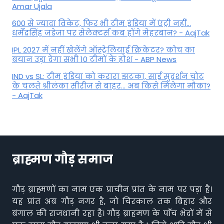
Amar Ujala
600 से ज्यादा विकेट, फिर भी टीम इंडिया में एंट्री नहीं...
धर्मेंद्रसिंह जडेजा पर सेलेक्टर्स कब होंगे मेहरबान? - AajTak
IPL 2027 में नहीं खेलेंगे ऑस्ट्रेलियाई क्रिकेटर? कोच का
बयान उड़ा देगा सभी 10 टीमों के होश - ABP News
IND vs SL: टीम इंड‍िया को करारा झटका, साई सुदर्शन चोट
के चलते श्रीलंका सीरीज से बाहर... अब किसे म‍िलेगा मौका?
- AajTak
ब्राह्मण गौड़ समाज
गौड़ ब्राह्मणों का नाम एक प्राचीन प्रांत के नाम पर पड़ा है।
यह प्रांत अब गौड़ नगर है, जो चिरकाल तक बिहार और
बंगाल की राजधानी रहा है। गौड़ ब्राहमण के पाँच भेदों में से