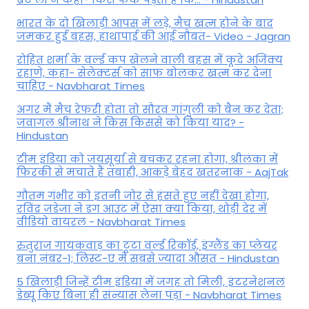
भारत के दो खिलाड़ी आपस में लड़े, मैच खत्म होने के बाद
जमकर हुई बहस, हाथापाई की आई नौबत- Video - Jagran
रोहित शर्मा के वर्ल्ड कप खेलने वाली बहस में कूदे अजिंक्य
रहाणे, कहा- सेलेक्टर्स को साफ बोलकर खत्म कर देना
चाहिए - Navbharat Times
अगर मैं मैच रेफरी होता तो सौरव गांगुली को बैन कर देता;
जवागल श्रीनाथ ने किस किससे को किया याद? -
Hindustan
टीम इंडिया को जयसूर्या से बचकर रहना होगा, श्रीलंका में
फिरकी से मचाते हैं तबाही, आंकड़े बेहद खतरनाक - AajTak
गौतम गंभीर को इतनी जोर से हंसते हुए नहीं देखा होगा,
रविंद्र जडेजा ने डग आउट में ऐसा क्या किया, थोड़ी देर में
वीडियो वायरल - Navbharat Times
रुतुराज गायकवाड़ का टूटा वर्ल्ड रिकॉर्ड, इंग्लैंड का प्लेयर
बना नंबर-1; लिस्ट-ए में सबसे ज्यादा औसत - Hindustan
5 खिलाड़ी जिन्हें टीम इंडिया में जगह तो मिली, इंटरनेशनल
डेब्यू किए बिना ही संन्यास लेना पड़ा - Navbharat Times