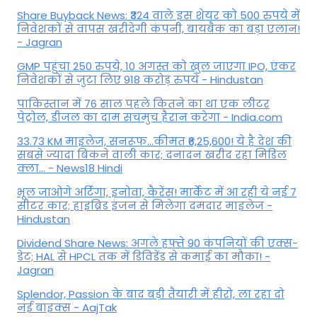
Share Buyback News: ₹324 वाले इस शेयर को 500 रुपये में
निवेशकों से वापस खरीदेगी कंपनी, बायबैक का बड़ा एलान!
- Jagran
GMP पहुंचा 250 रुपये, 10 अगस्त को खुल जाएगा IPO, एंकर
निवेशकों से जुटा लिए 918 करोड़ रुपये - Hindustan
पाकिस्तान में 76 साल पहले कितने का था एक लीटर
पेट्रोल, डीजल का दाम सचमुच हैरान करेगा - India.com
33.73 KM माइलेज, सनरूफ...कीमत ₹6,25,600! ये है देश की
सबसे ज्यादा बिकने वाली कार; दनादन खरीद रहा मिडिल
क्ला... - News18 Hindi
भूल जाओगे अर्टिगा, इनोवा, कैरेंस! मार्केट में आ रही ये नई 7
सीटर कार; हाइब्रिड इंजन से मिलेगा दमदार माइलेज -
Hindustan
Dividend Share News: अगले हफ्ते 90 कंपनियों की एक्स-
डेट; HAL से HPCL तक में डिविडेंड से कमाई का मौका! -
Jagran
Splendor, Passion के बाद बड़ी तैयारी में हीरो, ला रहा दो
नई बाइक्स - AajTak