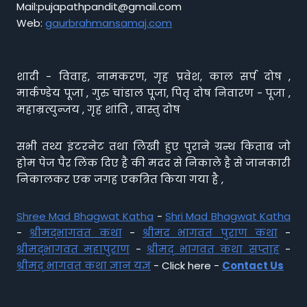
Mail:pujapathpandit@gmail.com
Web:
gaurbrahmansamaj.com
शादी - विवाह, नामकरण, गृह प्रवेश, काल सर्प दोष ,
मार्कण्डेय पूजा , गुरु चांडाल पूजा, पितृ दोष निवारण - पूजा ,
महाम्रत्युन्जय , गृह शांति , वास्तु दोष
सभी तथ्य इंटरनेट तथा लिखी हुए पुराने ग्रन्थ किताब जो
होम पेज पैर लिंक दिए है की मदद से निकाले है से जानकारी
निकालकर एक जगह एकत्रित किया गया है ,
Shree Mad Bhagwat Katha
-
Shri Mad Bhagwat Katha
-
श्रीमद्भागवत कथा
-
श्रीमद भागवत पुराण कथा
-
श्रीमद्भागवत महापुराण
-
श्रीमद् भागवत कथा सप्ताह
-
श्रीमद् भागवत कथा ज्ञान यज्ञ
- Click here -
Contact Us