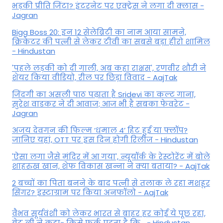
भड़की प्रीति जिंटा? इंटरनेट पर एक्ट्रेस ने लगा दी क्लास -
Jagran
Bigg Boss 20: इन 12 सेलेब्रिटी का नाम आया सामने,
क्रिकेटर की पत्नी से लेकर टीवी का सबसे बड़ा हीरो शामिल
- Hindustan
'पहले लड़की को दी गाली, अब कहा राक्षस', रणवीर शौरी ने
शेयर किया वीडियो, रील पर छिड़ा विवाद - AajTak
जिंदगी का असली पाठ पढ़ाता है Sridevi का कल्ट गाना,
सुरेश वाडकर ने दी आवाज; आज भी है सबका फेवरेट -
Jagran
अजय देवगन की फिल्म ‘धमाल 4’ हिट हुई या फ्लॉप?
जानिए यहां, OTT पर इस दिन होगी रिलीज - Hindustan
'ऐसा लगा जैसे मंदिर में आ गया', न्यूयॉर्क के रेस्टोरेंट में बोले
शाहरुख खान, शेफ विकास खन्ना ने क्या बताया? - AajTak
2 बच्चों का पिता बनने के बाद पत्नी से तलाक ले रहा मशहूर
सिंगर? इंस्टाग्राम पर किया अनफॉलो - AajTak
वैभव सूर्यवंशी को लेकर भारत से बाहर हर कोई ये पूछ रहा,
ब्रेट ली ने कहा- किसे फर्क पड़ता है कि… - Hindustan