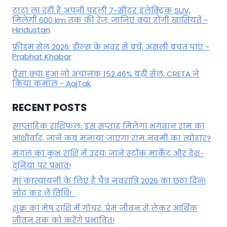
टाटा ला रही है अपनी पहली 7-सीटर इलेक्ट्रिक SUV,
मिलेगी 600 km तक की रेंज; जानिए क्या होंगी खासियतें -
Hindustan
फ्रीडम सेल 2026: डील्स के भंवर से बचें, असली बचत पाएं -
Prabhat Khabar
ऐसा क्या हुआ जो अचानक 152.46% बढ़ी सेल, CRETA ने
किया कमाल - AajTak
RECENT POSTS
साप्ताहिक राशिफल: इस सप्ताह मिलेगा भगवान राम का
आशीर्वाद, जानें कब मनाया जाएगा राम नवमी का त्योहार?
मंगल का कुंभ राशि में उदय: जानें स्‍टॉक मार्केट और देश-
दुनिया पर प्रभाव!
मां कात्‍यायनी के लिए है चैत्र नवरात्रि 2026 का छठा दिन!
नोट कर लें तिथि!
शुक्र का मेष राशि में गोचर: प्रेम जीवन से लेकर आर्थिक
जीवन तक को करेंगे प्रभावित!