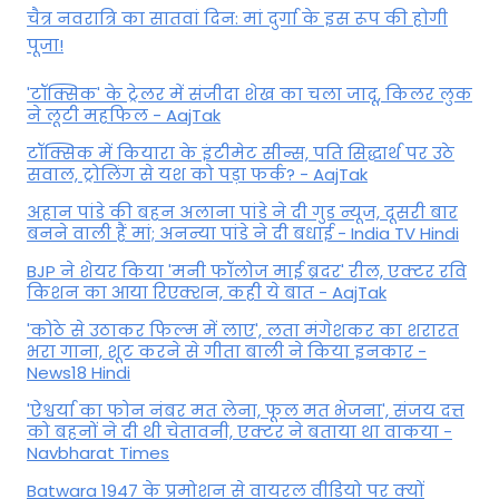
चैत्र नवरात्रि का सातवां दिन: मां दुर्गा के इस रूप की होगी
पूजा!
'टॉक्सिक' के ट्रेलर में संजीदा शेख का चला जादू, किलर लुक
ने लूटी महफिल - AajTak
टॉक्सिक में कियारा के इंटीमेट सीन्स, पति सिद्धार्थ पर उठे
सवाल, ट्रोलिंग से यश को पड़ा फर्क? - AajTak
अहान पांडे की बहन अलाना पांडे ने दी गुड न्यूज, दूसरी बार
बनने वाली हैं मां; अनन्या पांडे ने दी बधाई - India TV Hindi
BJP ने शेयर किया 'मनी फॉलोज माई ब्रदर' रील, एक्टर रवि
किशन का आया रिएक्शन, कही ये बात - AajTak
'कोठे से उठाकर फिल्म में लाए', लता मंगेशकर का शरारत
भरा गाना, शूट करने से गीता बाली ने किया इनकार -
News18 Hindi
'ऐश्वर्या का फोन नंबर मत लेना, फूल मत भेजना', संजय दत्त
को बहनों ने दी थी चेतावनी, एक्टर ने बताया था वाकया -
Navbharat Times
Batwara 1947 के प्रमोशन से वायरल वीडियो पर क्यों