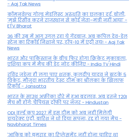
- Aaj Tak News
कॉमनवेल्थ गोल्ड मे​डलिस्ट अरुंधति का छलका दर्द, बोली,
'मुझे रिसीव करने राजस्थान से कोई नेता–मंत्री नहीं आया' -
ETV Bharat
36 की उम्र में आग उगल रहा ये गेंदबाज, अब कपिल देव-डेल
स्टेन का रिकॉर्ड निशाने पर, टॉप-10 में एंट्री तय! - Aaj Tak
News
भारत और पाकिस्तान के बीच फिर होगा क्रिकेट मुकाबला,
एशिया कप में मैच की डेट नोट कीजिए - India TV Hindi
रविंद्र जडेजा ही लगा पाए शतक, कुलदीप यादव ने झटके 5
विकेट, मौजूदा भारतीय टेस्ट टीम का श्रीलंका के खिलाफ
रिकॉर्ड - Jansatta
भारत के साउथ अफ्रीका दौरे में हुआ बदलाव, अब इतने T20I
मैच भी होंगे; चैंपियंस ट्रॉफी पर नजर - Hindustan
ODI वर्ल्ड कप 2027 में इस टीम को अब नहीं मिलेगी
डायरेक्ट एंट्री, बारिश ने धो दिया सपना, रद्द हो गया मैच -
Navbharat Times
'आकिब को बुमराह का रिप्लेसमेंट नहीं होना चाहिए था