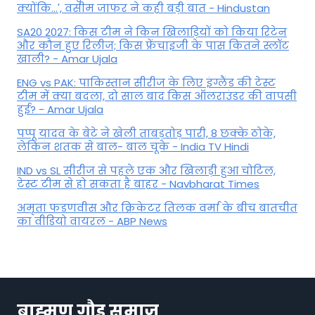
क्योंकि...', वसीम जाफर ने कही बड़ी बात - Hindustan
SA20 2027: किस टीम ने किन खिलाड़ियों को किया रिटेन
और कौन हुए रिलीज; किस फ्रेंचाइजी के पास कितने स्लॉट
खाली? - Amar Ujala
ENG vs PAK: पाकिस्तान सीरीज के लिए इंग्लैंड की टेस्ट
टीम में क्या बदला, दो साल बाद किस ऑलराउंडर की वापसी
हुई? - Amar Ujala
पप्पू यादव के बेटे ने खेली ताबड़तोड़ पारी, 8 छक्के ठोके,
लेकिन शतक से बाल- बाल चूके - India TV Hindi
IND vs SL सीरीज से पहले एक और खिलाड़ी हुआ चोटिल,
टेस्ट टीम से हो सकता है बाहर - Navbharat Times
अमृता फडणवीस और क्रिकेटर तिलक वर्मा के बीच बातचीत
का वीडियो वायरल - ABP News
ब्राह्मण गौड़ समाज