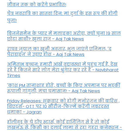
जीवन तक को करेंगे प्रभावित!
चैत्र नवरात्रि का सातवां दिन: मां दुर्गा के इस रूप की होगी
पूजा!
बिजनेसमैन के प्यार में मलाइका अरोड़ा, क्यों चुना 19 साल
छोटा साथी? खुला राज - Aaj Tak News
राघव जुयाल का खूनी अवतार, भूल जाएंगे एनिमल, 'द
पैराडाइज' ने उड़ाए होश - Aaj Tak News
अमिताभ बच्चन: हमारी आंखें वृद्दावस्था में पहुंच गई हैं, देख
रहे हैं कितने सारे लोग मेरा श्रृंगार कर रहे हैं - Navbharat
Times
'काश PM तानाशाह होते', बच्चों के किए अपमान पर भड़कीं
रुपाली गांगुली, मचा घमासान! - Aaj Tak News
Friday Releases: शुक्रवार को होगी मनोरंजन की बारिश ,
थिएटर्स- OTT पर 10 सीरीज-फिल्में करेंगी जबरदस्त
धमाका - Jagran
हॉलीवुड के ये टॉप स्टार्स, कोई दार्जिलिंग से हैं तो कोई
लखनऊ से, किसी का दलाई लामा से रहा गहरा कनेक्शन -