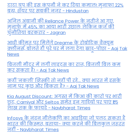
टाटा ग्रुप की इस कंपनी ने कर दिया कमाल! मुनाफा 22%
बढ़ा, शेयर पर सबकी नजर - Hindustan
अनिल अंबानी की Reliance Power के नतीजे आ गए,
मुनाफे में 45% का आया भारी उछाल; लेकिन कर्ज की
चुनौतियां बरकरार - Jagran
आधी कीमत पर मिलेंगे Dreame के रोबोटिक वैक्यूम
क्लीनर्स, बोलते ही पूरे घर में लगा देगा झाड़ू-पोछा - Aaj Tak
News
बिजली मीटर में लगीं लाइट्स का राज़, बिजली बिल कम
कर सकता है! - Aaj Tak News
कहीं 'नकली' व्हिस्की तो नहीं पी रहे... क्या भारत में इसके
नाम पर कुछ और बिकता है? - Aaj Tak News
Kia August Discount: अगस्त में किआ की कारों पर भारी
छूट, Carnival और Seltos समेत इन गाड़ियों पर पाएं ₹1.5
लाख तक के फायदे - Navbharat Times
Infosys के नंदन नीलेकणि का आइडिया जो पलट सकता है
भारत की किस्मत, बताया- क्या करने की बिलकुल जरूरत
नहीं - Navbharat Times