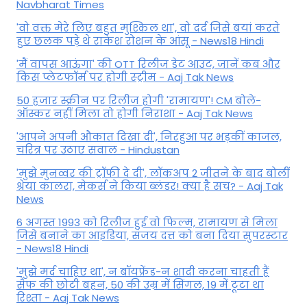
Navbharat Times
'वो वक्त मेरे लिए बहुत मुश्किल था', वो दर्द जिसे बयां करते
हुए छलक पड़े थे राकेश रोशन के आंसू - News18 Hindi
'मैं वापस आऊंगा' की OTT रिलीज डेट आउट, जानें कब और
किस प्लेटफॉर्म पर होगी स्ट्रीम - Aaj Tak News
50 हजार स्क्रीन पर रिलीज होगी 'रामायण'! CM बोले-
ऑस्कर नहीं मिला तो होगी निराशा - Aaj Tak News
'आपने अपनी औकात दिखा दी', निरहुआ पर भड़कीं काजल,
चरित्र पर उठाए सवाल - Hindustan
'मुझे मुनव्वर की ट्रॉफी दे दी', लॉकअप 2 जीतने के बाद बोलीं
श्रेया कालरा, मेकर्स ने किया ब्लंडर! क्या है सच? - Aaj Tak
News
6 अगस्त 1993 को रिलीज हुई वो फिल्म, रामायण से मिला
जिसे बनाने का आइडिया, संजय दत्त को बना दिया सुपरस्टार
- News18 Hindi
'मुझे मर्द चाहिए था', न बॉयफ्रेंड-न शादी करना चाहती हैं
सैफ की छोटी बहन, 50 की उम्र में सिंगल, 19 में टूटा था
रिश्ता - Aaj Tak News