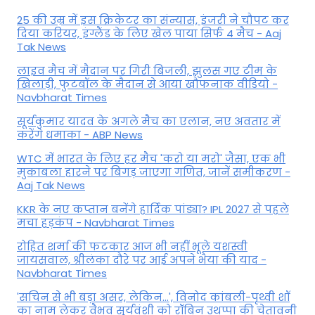
25 की उम्र में इस क्रिकेटर का संन्यास, इंजरी ने चौपट कर
दिया करियर, इंग्लैंड के लिए खेल पाया सिर्फ 4 मैच - Aaj
Tak News
लाइव मैच में मैदान पर गिरी बिजली, झुलस गए टीम के
खिलाड़ी, फुटबॉल के मैदान से आया खौफनाक वीडियो -
Navbharat Times
सूर्यकुमार यादव के अगले मैच का एलान, नए अवतार में
करेंगे धमाका - ABP News
WTC में भारत के लिए हर मैच 'करो या मरो' जैसा, एक भी
मुकाबला हारने पर बिगड़ जाएगा गण‍ित, जानें समीकरण -
Aaj Tak News
KKR के नए कप्तान बनेंगे हार्दिक पांड्या? IPL 2027 से पहले
मचा हड़कंप - Navbharat Times
रोहित शर्मा की फटकार आज भी नहीं भूले यशस्वी
जायसवाल, श्रीलंका दौरे पर आई अपने भैया की याद -
Navbharat Times
'सचिन से भी बड़ा असर, लेकिन...', व‍िनोद कांबली-पृथ्वी शॉ
का नाम लेकर वैभव सूर्यवंशी को रॉबिन उथप्पा की चेतावनी