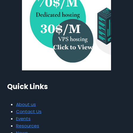
Quick Links
About us
Contact Us
Events
Resources
News