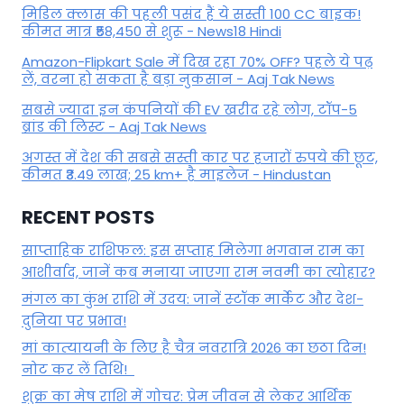
मिडिल क्लास की पहली पसंद हैं ये सस्ती 100 CC बाइक!
कीमत मात्र ₹58,450 से शुरू - News18 Hindi
Amazon-Flipkart Sale में दिख रहा 70% OFF? पहले ये पढ़
लें, वरना हो सकता है बड़ा नुकसान - Aaj Tak News
सबसे ज्यादा इन कंपनियों की EV खरीद रहे लोग, टॉप-5
ब्रांड की लिस्ट - Aaj Tak News
अगस्त में देश की सबसे सस्ती कार पर हजारों रुपये की छूट,
कीमत ₹3.49 लाख; 25 km+ है माइलेज - Hindustan
RECENT POSTS
साप्ताहिक राशिफल: इस सप्ताह मिलेगा भगवान राम का
आशीर्वाद, जानें कब मनाया जाएगा राम नवमी का त्योहार?
मंगल का कुंभ राशि में उदय: जानें स्‍टॉक मार्केट और देश-
दुनिया पर प्रभाव!
मां कात्‍यायनी के लिए है चैत्र नवरात्रि 2026 का छठा दिन!
नोट कर लें तिथि!
शुक्र का मेष राशि में गोचर: प्रेम जीवन से लेकर आर्थिक