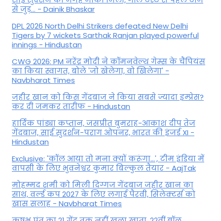
से जुड़... - Dainik Bhaskar
DPL 2026 North Delhi Strikers defeated New Delhi
Tigers by 7 wickets Sarthak Ranjan played powerful
innings - Hindustan
CWG 2026: PM नरेंद्र मोदी ने कॉमनवेल्थ गेम्स के चैंपियंस
का किया स्वागत, बोले 'जो खेलेगा, वो खिलेगा' -
Navbharat Times
जहीर खान को किस गेंदबाज ने किया सबसे ज्यादा इम्प्रेस?
कर दी जमकर तारीफ - Hindustan
हार्दिक पांड्या कप्तान, जसप्रीत बुमराह-आकाश दीप तेज
गेंदबाज, साई सुदर्शन-पराग ओपनर, भारत की इंजर्ड XI -
Hindustan
Exclusive: 'कॉल आया तो मना क्यों करूंगा...', टीम इंडिया में
वापसी के लिए भुवनेश्वर कुमार बिल्कुल तैयार - AajTak
मोहम्मद शमी को मिली दिग्गज गेंदबाज जहीर खान का
साथ, वर्ल्ड कप 2027 के लिए लगाई पैरवी, सिलेक्टर्स को
खास सलाह - Navbharat Times
ऋषभ पंत का 21 गेंद तक नहीं खुला खाता, 22वीं बॉल