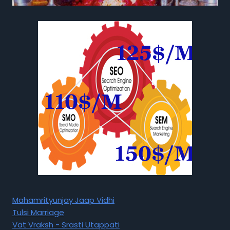
Mahamrityunjay Jaap Vidhi
Tulsi Marriage
Vat Vraksh - Srasti Utappati