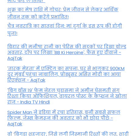
नोट कर लें तिथि!
शुक्र का मेष राशि में गोचर: प्रेम जीवन से लेकर आर्थिक
जीवन तक को करेंगे प्रभावित!
चैत्र नवरात्रि का सातवां दिन: मां दुर्गा के इस रूप की होगी
पूजा!
बिहार की मनीषा रानी का पेरिस की सड़कों पर दिखा बोल्ड
अवतार, टॉप पर लिखा 'BB Ki Heroine', फैंस हुए दीवाने -
AajTak
'तारक मेहता' में एक्टिंग का सपना, घर से भागकर 900KM
दूर मुंबई पहुंचा नाबालिग, प्रोड्यूसर असित मोदी का आया
रिएक्शन - AajTak
'बिग बॉस 19' फेम नेहल चुडासमा ने अमीन घेसमती संग
रिश्ता किया ऑफिशियल, वायरल पोस्ट के कैप्शन ने खोला
राज - India TV Hindi
Spider Man ने इंडिया में रचा इतिहास, बनी सबसे सफल
फिल्म, जेम्स कैमरून की अवतार को भी छोड़ा पीछे -
AajTak
वो ‘बिगड़ा शहजादा’, जिसे लगी जिस्मानी रिश्तों की लत, शादी