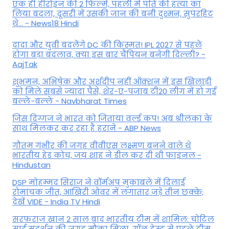
एक ही हीरोइन की 2 फिल्में, पहली में पति की हत्या का
लिया बदला, दूसरी में उसकी जान की बनी दुश्मन, सुपरहिट
थे... - News18 Hindi
दादा और युवी बदलेंगे DC की किस्मत! IPL 2027 से पहले
होगा बड़ा बदलाव, क्या इस बार चैंपियन बनेगी दिल्ली? -
AajTak
शुभमन, अभिषेक और अर्शदीप नहीं ऑक्शन में इस खिलाड़ी
को मिले सबसे ज्यादा पैसे, शेर-ए-पंजाब टी20 लीग में हो गई
बल्ले-बल्ले - Navbharat Times
जिस दिग्गज ने भारत को जिताया वर्ल्ड कप! अब श्रीलंका के
साथ मिलकर कर रहा है हराने - ABP News
गौतम गंभीर की जगह वीवीएस लक्ष्मण बनने वाले थे
भारतीय हेड कोच, जय शाह ने डील कर दी थी फाइनल -
Hindustan
DSP मोहम्मद सिराज ने वॉर्मअप मुकाबले में दिलाई
रोमांचक जीत, आखिरी ओवर में लगातार जड़े तीन छक्के;
देखें VIDE - India TV Hindi
सरफराज खान 2 साल बाद भारतीय टीम में शामिल: चोटिल
साई सुदर्शन की जगह मौका मिला, गॉल टेस्ट से पहले टीम