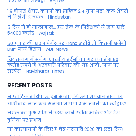
दिग्‍गज की सलाह! - AajTak
1:9 बोनस शेयर, कंपनी का प्रॉफिट 2.4 गुना बढ़ा, कल शेयरों
में दिखेगी हलचल - Hindustan
5 दिन में ही मालामाल... इस बैंक के निवेशकों ने छाप डाले
₹64000 करोड़ - AajTak
50 हजार की डाउन पेमेंट पर Fronx खरीदें तो कितनी बनेगी
EMI? जानें हिसाब - ABP News
वियतनाम में सजेगा भारतीय रईसों का मंडप! करीब 50
करोड़ रुपये में अरबपति परिवार की 'ग्रैंड शादी', नाम पर
सस्पेंस - Navbharat Times
RECENT POSTS
साप्ताहिक राशिफल: इस सप्ताह मिलेगा भगवान राम का
आशीर्वाद, जानें कब मनाया जाएगा राम नवमी का त्योहार?
मंगल का कुंभ राशि में उदय: जानें स्‍टॉक मार्केट और देश-
दुनिया पर प्रभाव!
मां कात्‍यायनी के लिए है चैत्र नवरात्रि 2026 का छठा दिन!