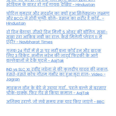
स्टेडियम के बाहर हो गई गायब; देखिए - Hindustan
चोटिल बुमराह और सुदर्शन का क्यों हुआ सिलेक्शन? लक्ष्मण
और BCCI ने तोड़ी चुप्पी; बोले- इंसान का शरीर है कोई… -
Hindustan
दो दिन बैठाया, तीसरे दिन मिली 5 ओवर की बॉलिंग, सूखा-
सूखा रहा आकिब नबी का हाल, कैसे मिलेगी प्लेइंग 11 में
एंट्री? - Navbharat Times
गजब! 24 गेंदों में से 21 पर नहीं बना कोई रन और झटक
लिए 3 विकेट, सुनील नरेन की जादुई फिरकी के आगे
बल्लेबाजों ने टेके घुटने - AajTak
IND vs SLC XI: रवींद्र जडेजा ने की कुलदीप यादव की नकल,
हंसते-हंसते कोच गौतम गंभीर का हुआ बुरा हाल- Video -
Jagran
माइकल वॉन के बेटे ने उड़ाया गर्दा... पहले बल्ले से बरसाए
चौके-छक्के, फिर गेंद से किया कमाल - AajTak
अजिंक्य रहाणे, जो लंबे समय तक याद किए जाएंगे - BBC