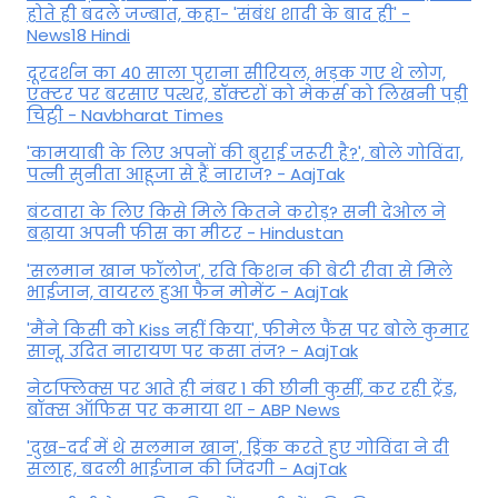
होते ही बदले जज्बात, कहा- 'संबंध शादी के बाद ही' -
News18 Hindi
दूरदर्शन का 40 साला पुराना सीरियल, भड़क गए थे लोग,
एक्टर पर बरसाए पत्थर, डॉक्टरों को मेकर्स को लिखनी पड़ी
चिट्ठी - Navbharat Times
'कामयाबी के लिए अपनों की बुराई जरूरी है?', बोले गोविंदा,
पत्नी सुनीता आहूजा से हैं नाराज? - AajTak
बंटवारा के लिए किसे मिले कितने करोड़? सनी देओल ने
बढ़ाया अपनी फीस का मीटर - Hindustan
'सलमान खान फॉलोज', रवि किशन की बेटी रीवा से मिले
भाईजान, वायरल हुआ फैन मोमेंट - AajTak
'मैंने किसी को Kiss नहीं किया', फीमेल फैंस पर बोले कुमार
सानू, उदित नारायण पर कसा तंज? - AajTak
नेटफ्लिक्स पर आते ही नंबर 1 की छीनी कुर्सी, कर रही ट्रेंड,
बॉक्स ऑफिस पर कमाया था - ABP News
'दुख-दर्द में थे सलमान खान', ड्रिंक करते हुए गोविंदा ने दी
सलाह, बदली भाईजान की जिंदगी - AajTak