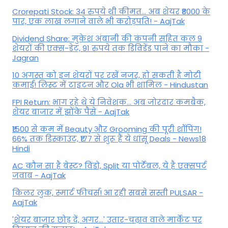
Crorepati Stock: 34 रुपये थी कीमत... अब शेयर ₹8000 के
पार, एक लाख लगाने वाले भी करोड़पति! - AajTak
Dividend Share: मुकेश अंबानी की कंपनी सहित कल 9
शेयरों की एक्स-डेट, 91 रुपये तक डिविडेंड पाने का मौका -
Jagran
10 अगस्त को इन शेयरों पर रखें नजर, हो सकती है मोटी
कमाई! लिस्ट में टाइटन और Ola भी शामिल - Hindustan
FPI Return: भाग रहे थे ये निवेशक... अब जोरदार कमबैक,
शेयर बाजार में झोंके पैसे - AajTak
₹1500 से कम में Beauty और Grooming की पूरी शॉपिंग!
66% तक डिस्काउंट, ₹177 से शुरू हैं ये धांसू Deals - News18
Hindi
AC कौन सा है बेस्ट? विंडो, Split या पोर्टेबल, ये है एक्सपर्ट
जवाब - AajTak
किलर लुक, स्मार्ट फीचर्स! आ रही सबसे सस्ती PULSAR -
AajTak
'शेयर बाजार छोड़ दें, अगर...' उतार-चढ़ाव वाले मार्केट पर