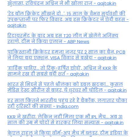
खुलासा, रव‍िचंद्रन अश्विन ने भी खोला राज - aajtak.in
'रेड बॉल क्रिकेट सीखने दो...', 15 साल के वैभव सूर्यवंशी की
उपकप्तानी पर फ‍िर व‍िवाद, अब इस क्रिकेटर ने छेड़ी बहस -
aajtak.in
रिटायरमेंट के बाद अब इस T20 लीग में खेलेंगे अजिंक्य
रहाणे, टीम ने किया एलान - ABP News
पाकिस्तानी क्रिकेटर हमजा नजर पर 2 साल का बैन, PCB
ने ल‍िया बड़ा एक्शन, VISA व‍िवाद से बखेड़ा - aajtak.in
'हार्दिक चाहिए... तो रिंकू-हर्षित छोड़ो', अश्विन ने KKR के
सामने रख दी सबसे बड़ी शर्त - aajtak.in
भारत से भिड़ने से पहले श्रीलंका को डबल झटका... कुसल
मेंडिस टेस्ट सीरीज से बाहर, ये धुरंधर भी चोटिल - aajtak.in
हर साल कितने भारतीय पहुंच रहे हैं बैंकॉक, लगातार चौंका
रही टूरिस्टों की संख्या - India.com
KKR ने खरीदा, लेकिन नहीं मिला एक भी IPL मैच... अब 31
साल की उम्र में चोटों से हारकर लिया संन्यास - aajtak.in
केएल राहुल ने किया वॉर्म-अप मैच में ब्लंडर, टीम इंडिया के