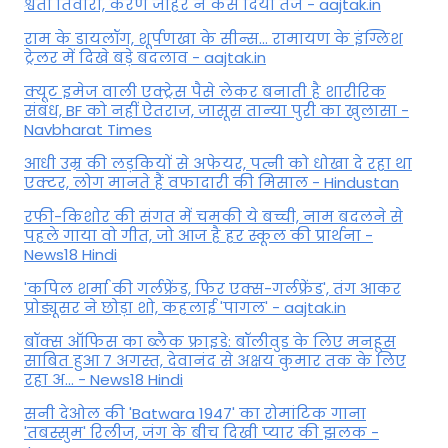
श्वेता तिवारी, करण जौहर ने कस दिया तंज - aajtak.in
राम के डायलॉग, शूर्पणखा के सीन्स... रामायण के इंग्लिश
ट्रेलर में दिखे बड़े बदलाव - aajtak.in
क्यूट इमेज वाली एक्ट्रेस पैसे लेकर बनाती है शारीरिक
संबंध, BF को नहीं ऐतराज, जासूस तान्‍या पुरी का खुलासा -
Navbharat Times
आधी उम्र की लड़कियों से अफेयर, पत्नी को धोखा दे रहा था
एक्टर, लोग मानते हैं वफादारी की मिसाल - Hindustan
रफी-किशोर की संगत में चमकी ये बच्ची, नाम बदलने से
पहले गाया वो गीत, जो आज है हर स्कूल की प्रार्थना -
News18 Hindi
'कपिल शर्मा की गर्लफ्रेंड, फिर एक्स-गर्लफ्रेंड', तंग आकर
प्रोड्यूसर ने छोड़ा शो, कहलाई 'पागल' - aajtak.in
बॉक्स ऑफिस का ब्लैक फ्राइडे: बॉलीवुड के लिए मनहूस
साबित हुआ 7 अगस्त, देवानंद से अक्षय कुमार तक के लिए
रहा अ... - News18 Hindi
सनी देओल की 'Batwara 1947' का रोमांटिक गाना
'तबस्सुम' रिलीज, जंग के बीच दिखी प्यार की झलक -