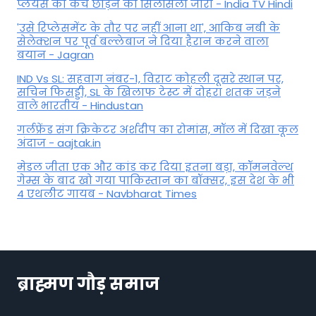
प्लेयर्स का कैच छोड़ने का सिलसिला जारी - India TV Hindi
'उसे रिप्लेसमेंट के तौर पर नहीं आना था', आकिब नबी के
सेलेक्शन पर पूर्व बल्लेबाज ने दिया हैरान करने वाला
बयान - Jagran
IND Vs SL: सहवाग नंबर-1, विराट कोहली दूसरे स्थान पर,
सचिन फिसड्डी, SL के खिलाफ टेस्ट में दोहरा शतक जड़ने
वाले भारतीय - Hindustan
गर्लफ्रेंड संग क्रिकेटर अर्शदीप का रोमांस, मॉल में द‍िखा कूल
अंदाज - aajtak.in
मेडल जीता एक और कांड कर दिया इतना बड़ा, कॉमनवेल्थ
गेम्स के बाद खो गया पाकिस्तान का बॉक्सर, इस देश के भी
4 एथलीट गायब - Navbharat Times
ब्राह्मण गौड़ समाज