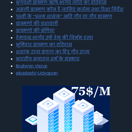
भृगुवंशी ब्राह्मण ऋषि भार्गव जाति का इतिहास
असली ब्राह्मण कौन है जानिए कर्तव्य तथा दिशा निर्देश
पृथ्वी के “प्रथम शासक” आदि गौड़ या गौड़ ब्राह्मण
ब्राह्मणों की वंशावली
ब्राह्मणों की श्रेणियां
हेमचन्द्र भार्गव उर्फ हेमू की निर्मम हत्या
भूमिहार ब्राह्मण का इतिहास
शशांक राजा बंगाल का हिंदू गौड़ राज्य
भारतीय सनातन धर्म के संस्कार
Brahmin Vistar
ekadashi-Udyapan