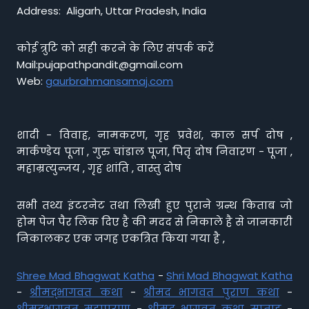
Address: Aligarh, Uttar Pradesh, India
कोई त्रुटि को सही करने के लिए संपर्क करें
Mail:pujapathpandit@gmail.com
Web:
gaurbrahmansamaj.com
शादी - विवाह, नामकरण, गृह प्रवेश, काल सर्प दोष ,
मार्कण्डेय पूजा , गुरु चांडाल पूजा, पितृ दोष निवारण - पूजा ,
महाम्रत्युन्जय , गृह शांति , वास्तु दोष
सभी तथ्य इंटरनेट तथा लिखी हुए पुराने ग्रन्थ किताब जो
होम पेज पैर लिंक दिए है की मदद से निकाले है से जानकारी
निकालकर एक जगह एकत्रित किया गया है ,
Shree Mad Bhagwat Katha
-
Shri Mad Bhagwat Katha
-
श्रीमद्भागवत कथा
-
श्रीमद भागवत पुराण कथा
-
श्रीमद्भागवत महापुराण
-
श्रीमद् भागवत कथा सप्ताह
-