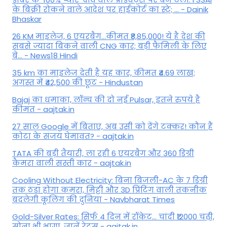
के बिक्री रोकने वाले आदेश पर हाईकोर्ट का स्टे; ... - Dainik
Bhaskar
26 KM माइलेज, 6 एयरबैग...कीमत ₹8,85,000! ये है देश की
सबसे ज्यादा बिकने वाली CNG कार; बड़ी फैमिली के लिए
बे... - News18 Hindi
35 km का माइलेज देती है यह कार, कीमत ₹4.69 लाख;
अगस्त में ₹42,500 की छूट - Hindustan
Bajaj का धमाका, लॉन्च की दो नई Pulsar, इतने रुपये है
कीमत - aajtak.in
27 साल Google में बिताए, अब उसी को देंगे टक्कर! कौन हैं
कोटा के संजय घेमावत? - aajtak.in
TATA की बड़ी तैयारी, ला रही 6 एयरबैग और 360 डिग्री
कैमरा वाली सस्ती कार - aajtak.in
Cooling Without Electricity: बिना बिजली-AC के 7 डिग्री
तक ठंडा होगा कमरा, मिट्टी और 3D प्रिंटिंग वाली तकनीक
बदलेगी कूलिंग की दुनिया - Navbharat Times
Gold-Silver Rates: सिर्फ 4 दिन में रॉकेट... चांदी ₹12000 चढ़ी,
सोना भी भागा, जानें रेट्स - aajtak.in