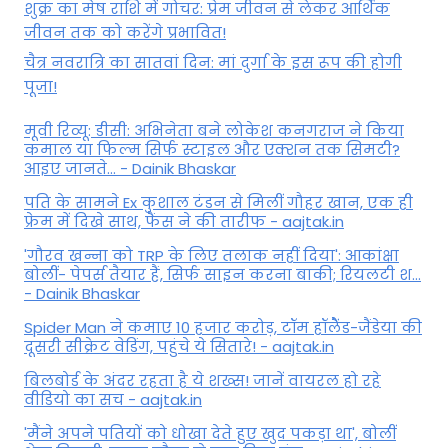
शुक्र का मेष राशि में गोचर: प्रेम जीवन से लेकर आर्थिक
जीवन तक को करेंगे प्रभावित!
चैत्र नवरात्रि का सातवां दिन: मां दुर्गा के इस रूप की होगी
पूजा!
मूवी रिव्यू: डीसी: अभिनेता बने लोकेश कनगराज ने किया
कमाल या फिल्म सिर्फ स्टाइल और एक्शन तक सिमटी?
आइए जानते... - Dainik Bhaskar
पति के सामने Ex कुशाल टंडन से मिलीं गौहर खान, एक ही
फ्रेम में दिखे साथ, फैंस ने की तारीफ - aajtak.in
'गौरव खन्ना को TRP के लिए तलाक नहीं दिया': आकांक्षा
बोलीं- पेपर्स तैयार हैं, सिर्फ साइन करना बाकी; रियलटी श...
- Dainik Bhaskar
Spider Man ने कमाए 10 हजार करोड़, टॉम हॉलैेंड-जैंडेया की
दूसरी सीक्रेट वेडिंग, पहुंचे ये सितारे! - aajtak.in
बिलबोर्ड के अंदर रहता है ये शख्स! जानें वायरल हो रहे
वीडियो का सच - aajtak.in
'मैंने अपने पतियों को धोखा देते हुए खुद पकड़ा था', बोलीं