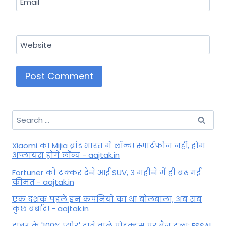
Email
Website
Search
for:
Xiaomi का Mijia ब्रांड भारत में लॉन्च! स्मार्टफोन नहीं, होम
अप्लायंस होंगे लॉन्च - aajtak.in
Fortuner को टक्कर देने आई SUV, 3 महीने में ही बढ़ गई
कीमत - aajtak.in
एक दशक पहले इन कंपनियों का था बोलबाला, अब सब
कुछ बर्बाद! - aajtak.in
डाबर के '100% प्योर' दावे वाले प्रोडक्ट्स पर बैन टला: FSSAI