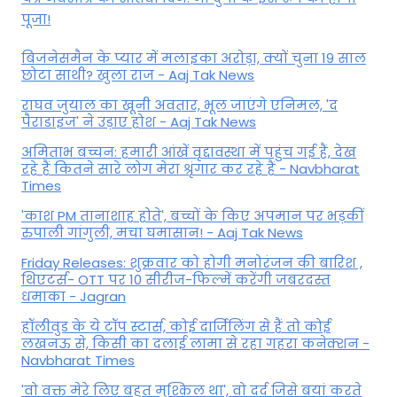
पूजा!
बिजनेसमैन के प्यार में मलाइका अरोड़ा, क्यों चुना 19 साल
छोटा साथी? खुला राज - Aaj Tak News
राघव जुयाल का खूनी अवतार, भूल जाएंगे एनिमल, 'द
पैराडाइज' ने उड़ाए होश - Aaj Tak News
अमिताभ बच्चन: हमारी आंखें वृद्दावस्था में पहुंच गई हैं, देख
रहे हैं कितने सारे लोग मेरा श्रृंगार कर रहे हैं - Navbharat
Times
'काश PM तानाशाह होते', बच्चों के किए अपमान पर भड़कीं
रुपाली गांगुली, मचा घमासान! - Aaj Tak News
Friday Releases: शुक्रवार को होगी मनोरंजन की बारिश ,
थिएटर्स- OTT पर 10 सीरीज-फिल्में करेंगी जबरदस्त
धमाका - Jagran
हॉलीवुड के ये टॉप स्टार्स, कोई दार्जिलिंग से हैं तो कोई
लखनऊ से, किसी का दलाई लामा से रहा गहरा कनेक्शन -
Navbharat Times
'वो वक्त मेरे लिए बहुत मुश्किल था', वो दर्द जिसे बयां करते