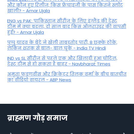
और कौन हुए रिलीज; किस फ्रेंचाइजी के पास कितने स्लॉट
खाली? - Amar Ujala
ENG vs PAK: पाकिस्तान सीरीज के लिए इंग्लैंड की टेस्ट
टीम में क्या बदला, दो साल बाद किस ऑलराउंडर की वापसी
हुई? - Amar Ujala
पप्पू यादव के बेटे ने खेली ताबड़तोड़ पारी, 8 छक्के ठोके,
लेकिन शतक से बाल- बाल चूके - India TV Hindi
IND vs SL सीरीज से पहले एक और खिलाड़ी हुआ चोटिल,
टेस्ट टीम से हो सकता है बाहर - Navbharat Times
अमृता फडणवीस और क्रिकेटर तिलक वर्मा के बीच बातचीत
का वीडियो वायरल - ABP News
ब्राह्मण गौड़ समाज