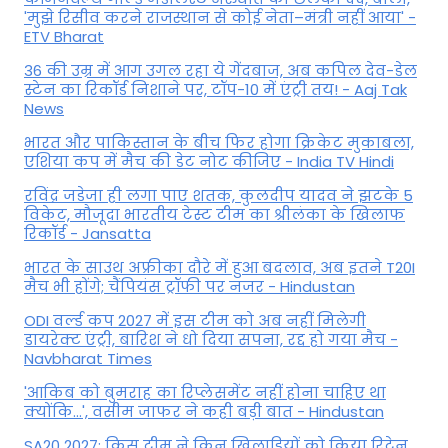
'मुझे रिसीव करने राजस्थान से कोई नेता–मंत्री नहीं आया' -
ETV Bharat
36 की उम्र में आग उगल रहा ये गेंदबाज, अब कपिल देव-डेल
स्टेन का रिकॉर्ड निशाने पर, टॉप-10 में एंट्री तय! - Aaj Tak
News
भारत और पाकिस्तान के बीच फिर होगा क्रिकेट मुकाबला,
एशिया कप में मैच की डेट नोट कीजिए - India TV Hindi
रविंद्र जडेजा ही लगा पाए शतक, कुलदीप यादव ने झटके 5
विकेट, मौजूदा भारतीय टेस्ट टीम का श्रीलंका के खिलाफ
रिकॉर्ड - Jansatta
भारत के साउथ अफ्रीका दौरे में हुआ बदलाव, अब इतने T20I
मैच भी होंगे; चैंपियंस ट्रॉफी पर नजर - Hindustan
ODI वर्ल्ड कप 2027 में इस टीम को अब नहीं मिलेगी
डायरेक्ट एंट्री, बारिश ने धो दिया सपना, रद्द हो गया मैच -
Navbharat Times
'आकिब को बुमराह का रिप्लेसमेंट नहीं होना चाहिए था
क्योंकि...', वसीम जाफर ने कही बड़ी बात - Hindustan
SA20 2027: किस टीम ने किन खिलाड़ियों को किया रिटेन