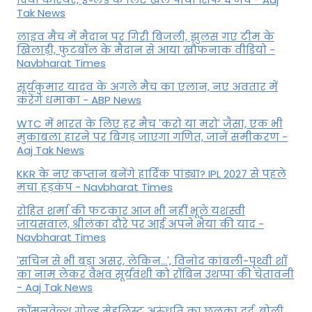
Tak News
लाइव मैच में मैदान पर गिरी बिजली, झुलस गए टीम के
खिलाड़ी, फुटबॉल के मैदान से आया खौफनाक वीडियो -
Navbharat Times
सूर्यकुमार यादव के अगले मैच का एलान, नए अवतार में
करेंगे धमाका - ABP News
WTC में भारत के लिए हर मैच 'करो या मरो' जैसा, एक भी
मुकाबला हारने पर बिगड़ जाएगा गण‍ित, जानें समीकरण -
Aaj Tak News
KKR के नए कप्तान बनेंगे हार्दिक पांड्या? IPL 2027 से पहले
मचा हड़कंप - Navbharat Times
रोहित शर्मा की फटकार आज भी नहीं भूले यशस्वी
जायसवाल, श्रीलंका दौरे पर आई अपने भैया की याद -
Navbharat Times
'सचिन से भी बड़ा असर, लेकिन...', व‍िनोद कांबली-पृथ्वी शॉ
का नाम लेकर वैभव सूर्यवंशी को रॉबिन उथप्पा की चेतावनी
- Aaj Tak News
कॉमनवेल्थ गोल्ड मे​डलिस्ट अरुंधति का छलका दर्द, बोली,