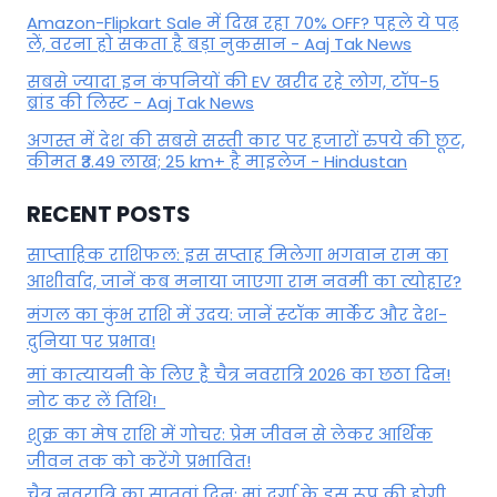
Amazon-Flipkart Sale में दिख रहा 70% OFF? पहले ये पढ़
लें, वरना हो सकता है बड़ा नुकसान - Aaj Tak News
सबसे ज्यादा इन कंपनियों की EV खरीद रहे लोग, टॉप-5
ब्रांड की लिस्ट - Aaj Tak News
अगस्त में देश की सबसे सस्ती कार पर हजारों रुपये की छूट,
कीमत ₹3.49 लाख; 25 km+ है माइलेज - Hindustan
RECENT POSTS
साप्ताहिक राशिफल: इस सप्ताह मिलेगा भगवान राम का
आशीर्वाद, जानें कब मनाया जाएगा राम नवमी का त्योहार?
मंगल का कुंभ राशि में उदय: जानें स्‍टॉक मार्केट और देश-
दुनिया पर प्रभाव!
मां कात्‍यायनी के लिए है चैत्र नवरात्रि 2026 का छठा दिन!
नोट कर लें तिथि!
शुक्र का मेष राशि में गोचर: प्रेम जीवन से लेकर आर्थिक
जीवन तक को करेंगे प्रभावित!
चैत्र नवरात्रि का सातवां दिन: मां दुर्गा के इस रूप की होगी