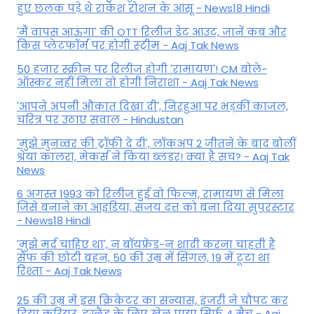
हुए छलक पड़े थे राकेश रोशन के आंसू - News18 Hindi
'मैं वापस आऊंगा' की OTT रिलीज डेट आउट, जानें कब और
किस प्लेटफॉर्म पर होगी स्ट्रीम - Aaj Tak News
50 हजार स्क्रीन पर रिलीज होगी 'रामायण'! CM बोले-
ऑस्कर नहीं मिला तो होगी निराशा - Aaj Tak News
'आपने अपनी औकात दिखा दी', निरहुआ पर भड़कीं काजल,
चरित्र पर उठाए सवाल - Hindustan
'मुझे मुनव्वर की ट्रॉफी दे दी', लॉकअप 2 जीतने के बाद बोलीं
श्रेया कालरा, मेकर्स ने किया ब्लंडर! क्या है सच? - Aaj Tak
News
6 अगस्त 1993 को रिलीज हुई वो फिल्म, रामायण से मिला
जिसे बनाने का आइडिया, संजय दत्त को बना दिया सुपरस्टार
- News18 Hindi
'मुझे मर्द चाहिए था', न बॉयफ्रेंड-न शादी करना चाहती हैं
सैफ की छोटी बहन, 50 की उम्र में सिंगल, 19 में टूटा था
रिश्ता - Aaj Tak News
25 की उम्र में इस क्रिकेटर का संन्यास, इंजरी ने चौपट कर
दिया करियर, इंग्लैंड के लिए खेल पाया सिर्फ 4 मैच - Aaj