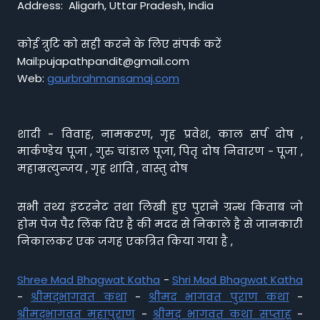
Address: Aligarh, Uttar Pradesh, India
कोई त्रुटि को सही करने के लिए संपर्क करें
Mail:pujapathpandit@gmail.com
Web:
gaurbrahmansamaj.com
शादी - विवाह, नामकरण, गृह प्रवेश, काल सर्प दोष ,
मार्कण्डेय पूजा , गुरु चांडाल पूजा, पितृ दोष निवारण - पूजा ,
महाम्रत्युन्जय , गृह शांति , वास्तु दोष
सभी तथ्य इंटरनेट तथा लिखी हुए पुराने ग्रन्थ किताब जो
होम पेज पैर लिंक दिए है की मदद से निकाले है से जानकारी
निकालकर एक जगह एकत्रित किया गया है ,
Shree Mad Bhagwat Katha
-
Shri Mad Bhagwat Katha
-
श्रीमद्भागवत कथा
-
श्रीमद भागवत पुराण कथा
-
श्रीमद्भागवत महापुराण
-
श्रीमद् भागवत कथा सप्ताह
-