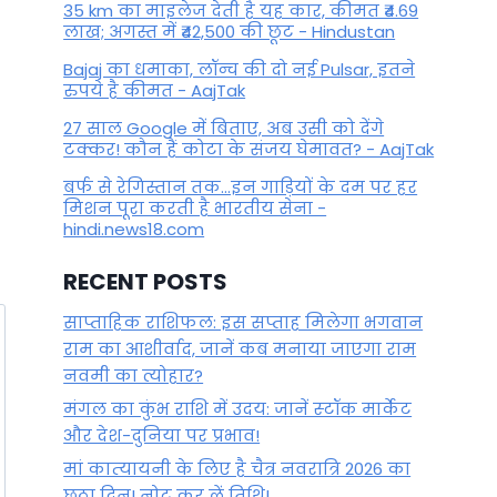
35 km का माइलेज देती है यह कार, कीमत ₹4.69
लाख; अगस्त में ₹42,500 की छूट - Hindustan
Bajaj का धमाका, लॉन्च की दो नई Pulsar, इतने
रुपये है कीमत - AajTak
27 साल Google में बिताए, अब उसी को देंगे
टक्कर! कौन हैं कोटा के संजय घेमावत? - AajTak
बर्फ से रेगिस्तान तक...इन गाड़ियों के दम पर हर
मिशन पूरा करती है भारतीय सेना -
hindi.news18.com
RECENT POSTS
साप्ताहिक राशिफल: इस सप्ताह मिलेगा भगवान
राम का आशीर्वाद, जानें कब मनाया जाएगा राम
नवमी का त्योहार?
मंगल का कुंभ राशि में उदय: जानें स्‍टॉक मार्केट
और देश-दुनिया पर प्रभाव!
मां कात्‍यायनी के लिए है चैत्र नवरात्रि 2026 का
छठा दिन! नोट कर लें तिथि!