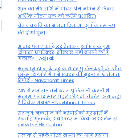
शुक्र का मेष राशि में गोचर: प्रेम जीवन से लेकर
आर्थिक जीवन तक को करेंगे प्रभावित!
चैत्र नवरात्रि का सातवां दिन: मां दुर्गा के इस रूप
की होगी पूजा!
आवारापन 2 का ट्रेलर देखकर इमोशनल हुआ
'सैयारा' डायरेक्टर, सीक्वल नहीं बनाने का है
मलाल? - AajTak
सलमान खान के घर के बाहर पुलिसकर्मी की मौत,
लॉरेंस बिश्नोई गैंग से एक्टर की सुरक्षा में थे तैनात:
रिपोर्ट - Navbharat Times
CID से रातोंरात बने स्टार, पुलिस भी करती थी
सलाम, पर 14 साल पहले छोड़ दी एक्टिंग, अब कहां
हैं विवेक मशरू? - Navbharat Times
सतलुज: नुकसान की भरपाई को गुरुद्वारों में
रखवाईं गुल्लकें, डायरेक्टर ने किया मदद लेने से
इनकार - Hindustan
तलाक से पहले गौरव खन्ना का नाम हटाना