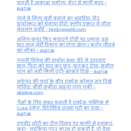
चाहती हैं आकांक्षा चमोला, मेटा से मांगी मदद -
AajTak
गाने से मिला मूवी बनाने का आइडिया, हिट
डायरेक्टर को बनाया हीरो, फ्लॉप एक्टर ने जीता
नेशनल अवॉर्ड - hindi.news18.com
अनिल कपूर फिर मचाएंगे टीवी पर धमाल, इस
बार ज्ञान नहीं दिमाग का होगा खेल! 1 करोड़ जीतने
का मौका - AajTak
गजनी विलेन की प्रार्थना सभा: बेटे ने उतरवाए
बाल, पिता को याद कर फूट-फूटकर रोया, सुनील
पाल को नही मिली एंट्री! झांकते दिखे - AajTak
अफेयर की चर्चा के बीच एक्ट्रेस कोमल संग दिखे
गोविंदा, बीवी सुनीता आहूजा लगा चुकी -
abplive.com
'पैसों के लिए संबंध बनाती है एक्ट्रेस, पब्लिक में
Cute इमेज', डिटेक्टिव तान्या पुरी का दावा -
AajTak
रणवीर शौरी का रील विवाद पर माफी से इनकार,
कहा- लड़कियां गटर माउथ हो सकती हैं, तो वैसा