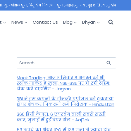
 गुरु चांडाल पूजा, पितृ दोष निवारण - पूजा , महाम्रत्युन्जय , गृह शांति , वास्तु दोष
t
News
Contact Us
Blog
Dhyan
Search
for:
Mock Trading: आज शनिवार 8 अगस्त को भी
स्टॉक मार्केट है खुला, NSE-BSE पर हो रही ट्रेडिंग;
चेक करें टाइमिंग - Jagran
RBI ने इस कंपनी के डीमर्जर प्रपोजल को ठुकराया,
शेयर बेचकर निकलने लगे निवेशक - Hindustan
360 डिग्री कैमरा, 6 एयरबैग वाली सबसे सस्ती
कार, जुलाई में हुई बंपर सेल - AajTak
53 रुपये का शेयर, IPO में 138 गुना से ज्यादा दांव,