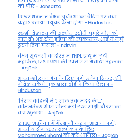
रिकॉर्ड, इतने रन बनाते ही WTC में छोड़ देंगे दोनों
को पीछे - Jansatta
शिखर धवन ने वैभव सूर्यवंशी की बैटिंग पर क्या
कहा? बताया फ्यूचर कैसा होगा - Hindustan
लक्ष्मी शेखावत की सक्‍सेस स्‍टोरी: पहले मौत को
मात दी! अब टीम इंडिया की उपकप्तान, भाई ने नहीं
टूटने दिया हौसला - ndtv.in
वैभव सूर्यवंशी के दोस्त ने TNPL डेब्यू में लूटी
महफिल, 146 KMPH की रफ्तार से मचाया तहलका
- AajTak
भारत-श्रीलंका मैच के लिए नहीं लगेगा टिकट, फ्री
में देख सकेंगे मुकाबला; बोर्ड ने किया ऐलान -
Hindustan
'विराट कोहली ने 3 साल तक मदद की...',
कॉमनवेल्थ गेम्स गोल्ड मेडलिस्ट साक्षी चौधरी का
बड़ा खुलासा - AajTak
'साउथ अफ्रीका में गेंदबाजी करना आसान नहीं',
भारतीय टीम 2027 वर्ल्‍ड कप के लिए
Mohammed Shami को करे शामिल! - Jagran