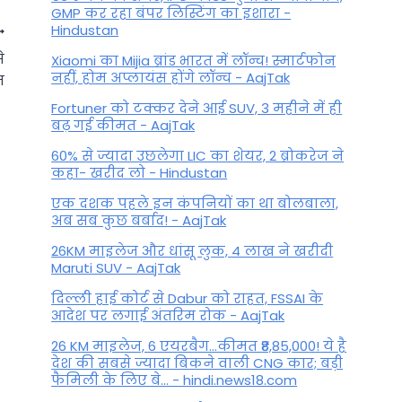
GMP कर रहा बंपर लिस्टिंग का इशारा -
Hindustan
े
Xiaomi का Mijia ब्रांड भारत में लॉन्च! स्मार्टफोन
नहीं, होम अप्लायंस होंगे लॉन्च - AajTak
म
Fortuner को टक्कर देने आई SUV, 3 महीने में ही
बढ़ गई कीमत - AajTak
60% से ज्यादा उछलेगा LIC का शेयर, 2 ब्रोकरेज ने
कहा- खरीद लो - Hindustan
एक दशक पहले इन कंपनियों का था बोलबाला,
अब सब कुछ बर्बाद! - AajTak
26KM माइलेज और धांसू लुक, 4 लाख ने खरीदी
Maruti SUV - AajTak
टैरो साप्ताहिक राशिफल 5 से 11 मार्च
2023: टैरो कार्ड से जानें इस सप्ताह
दिल्ली हाई कोर्ट से Dabur को राहत, FSSAI के
आदेश पर लगाई अंतरिम रोक - AajTak
आपके लिए क्या है ख़ास!
26 KM माइलेज, 6 एयरबैग...कीमत ₹8,85,000! ये है
By
March 3, 2023
देश की सबसे ज्यादा बिकने वाली CNG कार; बड़ी
फैमिली के लिए बे... - hindi.news18.com