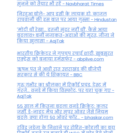
सुनने को तैयार भी रहें - Navbharat Times
निरहुआ बोले- आप इसी के लायक हो, काजल
राघवानी की इस बात पर आया गुस्सा - Hindustan
'मोटी थीं रेखा... इतनी सुंदर नहीं थीं', कैसे आया
बदलाव? बनीं नजाकत-अदाओं की मूरत, जीजा ने
किया खुलासा - AajTak
भारतीय क्रिकेटर ने गुपचुप रचाई शादी, खूबसूरत
एक्ट्रेस को बनाया हमसफर - abplive.com
ऋषभ पंत ने आधी रात उत्तराखंड की बीजेपी
सरकार से की ये शिकायत - BBC
गुरु गंभीर का श्रीलंका में र‍िकॉर्ड प्रचंड, टेस्ट में
गरजे... वनडे में किया व‍िस्फोट, पर यहां चूक गए -
AajTak
55 साल में कितना बदला वनडे क्रिकेट: कलर
जर्सी, डे-नाइट मैच और सुपर ओवर जैसे नियम
बदले; क्या होगा 50 ओवर फॉर... - bhaskar.com
रविंद्र जडेजा के निशाने पर रोहित-कोहली का बड़ा