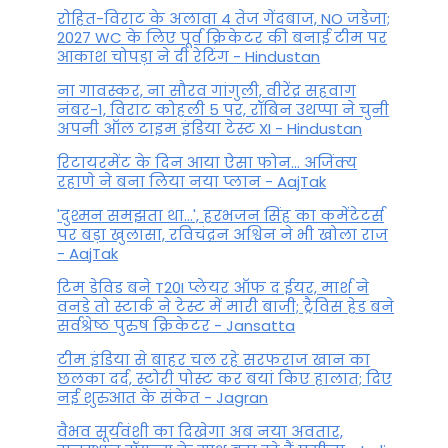
रोहित-विराट के अलावा 4 तेज गेंदबाज, NO जडेजा;
2027 WC के लिए पूर्व क्रिकेटर की बनाई टीम पर
आकाश चोपड़ा ने दी रेटिंग - Hindustan
ना गावस्कर, ना सौरव गांगुली, वीरेंद्र सहवाग
नंबर-1, विराट कोहली 5 पर, रॉबिन उथप्पा ने चुनी
अपनी ऑल टाइम इंडिया टेस्ट XI - Hindustan
रिटायरमेंट के दिन आया ऐसा फोन... अजिंक्य
रहाणे ने बना लिया नया प्लान - AajTak
'दुश्मन समझता था...', हरभजन सिंह का कमेंटेटर्स
पर बड़ा खुलासा, रव‍िचंद्रन अश्विन ने भी खोला राज
- AajTak
टिम डेविड बने T20I प्लेयर ऑफ द ईयर, मार्श ने
वनडे तो स्टार्क ने टेस्ट में मारी बाजी; ट्रैविस हेड बने
सर्वश्रेष्ठ पुरुष क्रिकेटर - Jansatta
टीम इंडिया से बाहर चल रहे सरफराज खान का
छलका दर्द, स्टोरी पोस्ट कर बयां किए हालात; दिए
नई शुरुआत के संकेत - Jagran
वैभव सूर्यवंशी का दिखेगा अब नया अवतार,